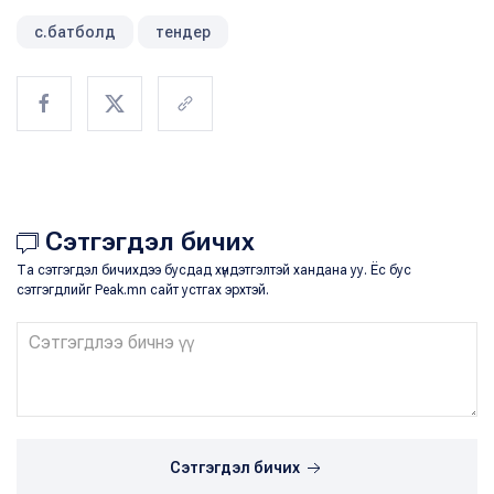
с.батболд
тендер
Сэтгэгдэл бичих
Та сэтгэгдэл бичихдээ бусдад хүндэтгэлтэй хандана уу. Ёс бус
сэтгэгдлийг Peak.mn сайт устгах эрхтэй.
Сэтгэгдэл бичих