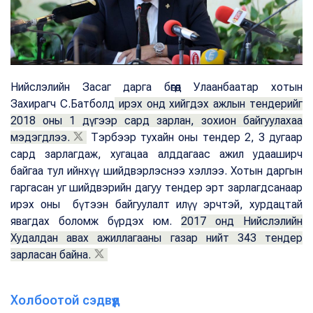
Нийслэлийн Засаг дарга бөгөөд Улаанбаатар хотын
Захирагч С.Батболд
ирэх онд хийгдэх ажлын тендерийг
2018 оны 1 дүгээр сард зарлан, зохион байгуулахаа
мэдэгдлээ.
Тэрбээр тухайн оны тендер 2, 3 дугаар
сард зарлагдаж, хугацаа алддагаас ажил удааширч
байгаа тул ийнхүү шийдвэрлэснээ хэллээ. Хотын даргын
гаргасан уг шийдвэрийн дагуу тендер эрт зарлагдсанаар
ирэх оны бүтээн байгуулалт илүү эрчтэй, хурдацтай
явагдах боломж бүрдэх юм.
2017 онд Нийслэлийн
Худалдан авах ажиллагааны газар нийт 343 тендер
зарласан байна.
Холбоотой сэдвүүд