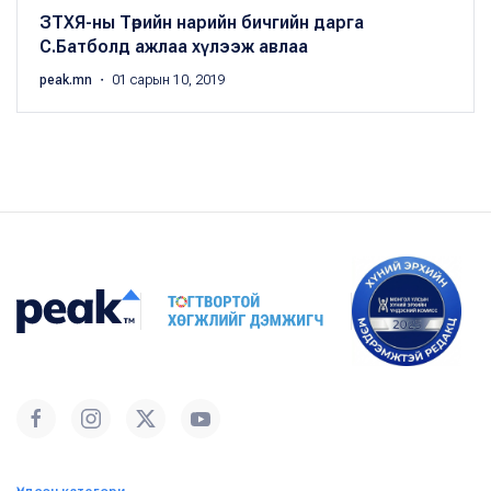
ЗТХЯ-ны Төрийн нарийн бичгийн дарга
С.Батболд ажлаа хүлээж авлаа
peak.mn
・ 01 сарын 10, 2019