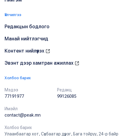
Үйлчилгээ
Редакцын бодлого
Манай нийтлэгчид
Контент нийлүүлэх
Эвэнт дээр хамтран ажиллах
Холбоо барих
Мэдээ
Редакц
77191977
99126085
Имэйл
contact@peak.mn
Холбоо барих
Улаанбаатар хот, Сүхбаатар дүүрэг, Бага тойруу, 24-р байр