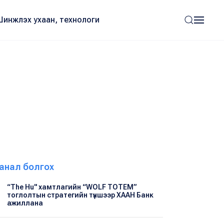
Шинжлэх ухаан, технологи
анал болгох
“The Hu" хамтлагийн “WOLF TOTEM”
тоглолтын стратегийн түншээр ХААН Банк
ажиллана