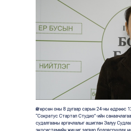
Өнгөрсөн оны 8 дугаар сарын 24-ны өдрөөс 1
“Сократус Стартап Студио”-ийн санаачлага
судалгааны аргачлалыг ашиглан Залуу Судл
экосистемийн жишиг загвар боловсруулах нь