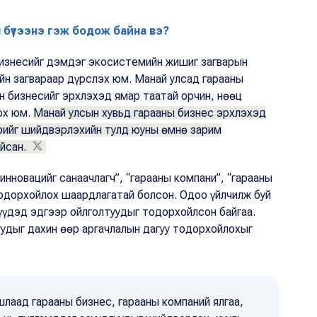
н бүтээнэ гэж бодож байна вэ?
 бизнесийг дэмдэг экосистемийн жишиг загварын
йн загвараар дүрслэх юм. Манай улсад гарааны
н бизнесийг эрхлэхэд ямар таатай орчин, нөөц
ох юм.
Манай улсын хувьд гарааны бизнес эрхлэхэд
ээрийг шийдвэрлэхийн тулд юуны өмнө зарим
айсан.
инновацийг санаачлагч”, “гарааны компани”, “гарааны
тодорхойлох шаардлагатай болсон. Одоо үйлчилж буй
гүүдэд эдгээр ойлголтуудыг тодорхойлсон байгаа.
уудыг дахин өөр аргачлалын дагуу тодорхойлохыг
лаад гарааны бизнес, гарааны компаний ялгаа,