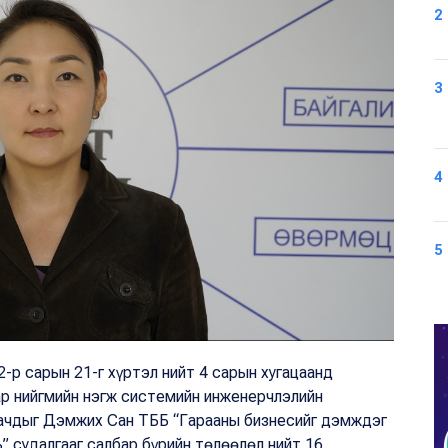
2
3
4
5
2-р сарын 21-г хүртэл нийт 4 сарын хугацаанд
ар нийгмийн нэгж системийн инженерчлэлийн
аачдыг Дэмжих Сан ТББ “Гарааны бизнесийг дэмждэг
” судалгааг салбар бүрийн төлөөлөл нийт 16