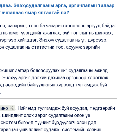
аа. Энэхүү судалгааны арга, аргачлалын талаар
гачлалаас ямар ялгаатай вэ?
он, чанарын, тоон ба чанарын хосолсон аргууд байдаг
а нь юмс, үзэгдлийг ажиглах, зүй тогтлыг нь шинжих,
эргээр хийгддэг. Энэхүү судалгаа нь үг, дүрсээр,
он судалгаа нь статистик тоо, асуумж зэргийн
жишиг загвар боловсруулах нь” судалгааны ажилд
 Энэхүү аргыг дэлхий дахинаа өргөнөөр хэрэглэж
иуд өөрсдийн байгууллагын хүрээнд тулгамдаж буй
.
шино
. Нийгэмд тулгамдаж буй асуудал, тэдгээрийн
, шийдлийг олох зэрэг судалгааны олон үе
 систем бөгөөд түүнийг бүрдүүлэгч олон дэд
арилцан үйлчлэлийг судалж, системийн хэвийн