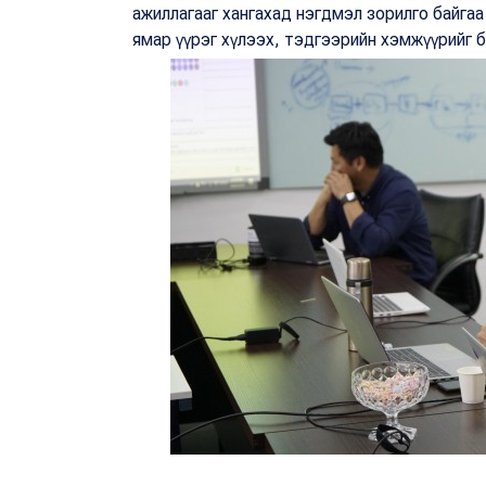
ажиллагааг хангахад нэгдмэл зорилго байга
ямар үүрэг хүлээх, тэдгээрийн хэмжүүрийг б