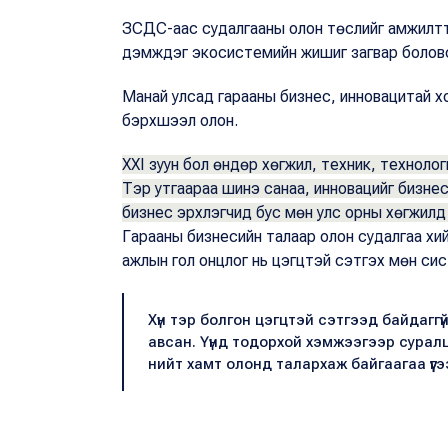
ЗСДС-аас судалгааны олон төслийг амжилтта
дэмждэг экосистемийн жишиг загвар боловср
Манай улсад гарааны бизнес, инновацитай х
бэрхшээл олон.
XXI зуун бол өндөр хөгжил, техник, технологи
Тэр утгаараа шинэ санаа, инновацийг бизнес
бизнес эрхлэгчид бус мөн улс орны хөгжилд 
Гарааны бизнесийн талаар олон судалгаа хий
ажлын гол онцлог нь цэгцтэй сэтгэх мөн сис
Хүн тэр болгон цэгцтэй сэтгээд байдагг
авсан. Үүнд тодорхой хэмжээгээр сурал
нийт хамт олонд талархаж байгаагаа үү