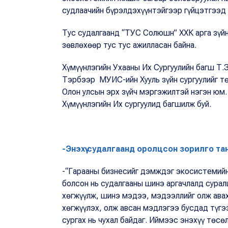
судлаачийн бүрэлдэхүүнтэйгээр гүйцэтгээд
Тус судалгаанд “ТУС Солюшн” ХХК арга зүйн
зөвлөхөөр тус тус ажилласан байна.
Хүмүүнлэгийн Ухааны Их Сургуулийн багш Т.
Тэрбээр МУИС-ийн Хууль зүйн сургуулийг тө
Олон улсын эрх зүйч мэргэжилтэй нэгэн ю
Хүмүүнлэгийн Их сургуулид багшилж буй.
-Энэхүү судалгаанд оролцсон зорилго та
-“Гарааны бизнесийг дэмждэг экосистемийн
болсон нь судалгааны шинэ аргачлалд суралц
хөгжүүлж, шинэ мэдээ, мэдээллийг олж ава
хөгжүүлэх, олж авсан мэдлэгээ бусдад түгэ
сургах нь чухал байдаг. Иймээс энэхүү төс