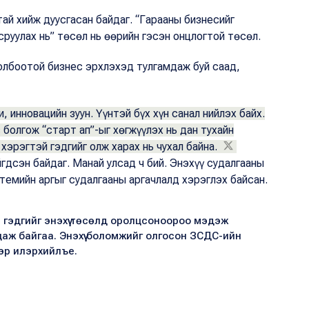
й хийж дуусгасан байдаг. “Гарааны бизнесийг
уулах нь” төсөл нь өөрийн гэсэн онцлогтой төсөл.
олбоотой бизнес эрхлэхэд тулгамдаж буй саад,
, инновацийн зуун. Үүнтэй бүх хүн санал нийлэх байх.
 болгож “старт ап”-ыг хөгжүүлэх нь дан тухайн
хэрэгтэй гэдгийг олж харах нь чухал байна.
гдсэн байдаг. Манай улсад ч бий. Энэхүү судалгааны
темийн аргыг судалгааны аргачлалд хэрэглэх байсан.
үй гэдгийг энэхүү төсөлд оролцсоноороо мэдэж
цаж байгаа. Энэхүү боломжийг олгосон ЗСДС-ийн
гээр илэрхийлъе.