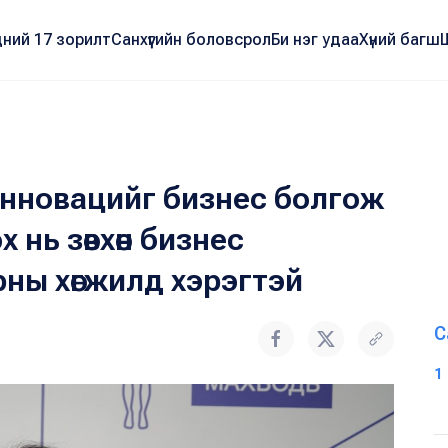
ний 17 зорилт
Санхүүгийн боловсрол
Би нэг удаа
Хүний багш
инновацийг бизнес болгож
х нь зөвхөн бизнес
рны хөгжилд хэрэгтэй
С
1