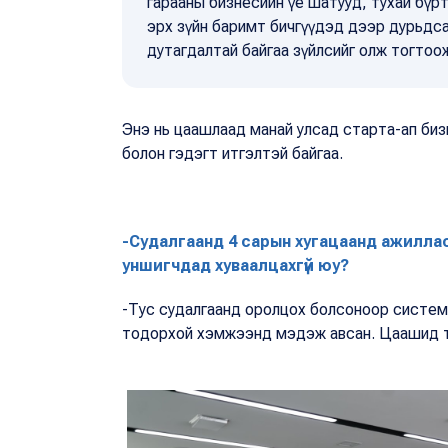
гарааны бизнесийн үе шатууд, тухай бүр
эрх зүйн баримт бичгүүдэд дээр дурьдса
дутагдалтай байгаа зүйлсийг олж тогтоо
Энэ нь цаашлаад манай улсад старта-ап би
болон гэдэгт итгэлтэй байгаа.
-Судалгаанд 4 сарын хугацаанд ажиллас
уншигчдад хуваалцахгүй юу?
-Тус судалгаанд оролцох болсоноор систем
тодорхой хэмжээнд мэдэж авсан. Цаашид ту