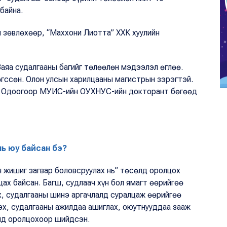
 байна.
 зөвлөхөөр, “Маххони Лиотта” ХХК хуулийн
Заяа судалгааны багийг төлөөлөн мэдээлэл өглөө.
гссөн. Олон улсын харилцааны магистрын зэрэгтэй.
м. Одоогоор МУИС-ийн ОУХНУС-ийн докторант бөгөөд
нь юу байсан бэ?
 жишиг загвар боловсруулах нь” төсөлд оролцох
ах байсан. Багш, судлаач хүн бол ямагт өөрийгөө
х, судалгааны шинэ аргачлалд суралцаж өөрийгөө
эх, судалгааны ажилдаа ашиглах, оюутнууддаа зааж
өлд оролцохоор шийдсэн.