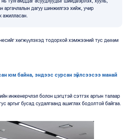
т нь тулгамддаг асуудлуудыг шийдвэрлэх, хууль,
н аргачлалын дагуу шинжилгээ хийж, учир
ж ажилласан.
знесийг хөгжүүлэхэд тодорхой хэмжээний тус дөхөм
ан юм байна, эндээс сурсан зүйлсээсээ манай
ийн инженерчлэл болон цэгцтэй сэтгэх аргын талаар
с аргыг бусад судалгаанд ашиглах бодолтой байгаа.