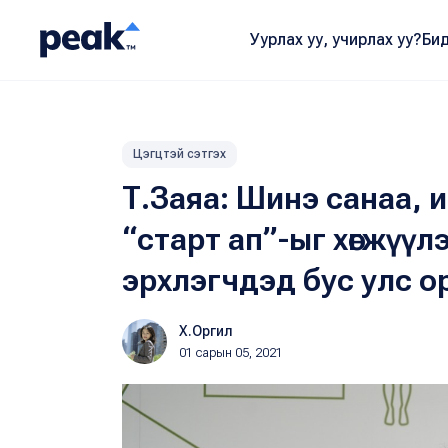
Уурлах уу, учирлах уу?
Бид
Цэгцтэй сэтгэх
Т.Заяа: Шинэ санаа, 
“старт ап”-ыг хөгжүүлэ
эрхлэгчдэд бус улс о
Х.Оргил
01 сарын 05, 2021