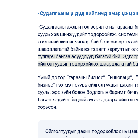
-Судалгааны үр дүнд нийгэмд ямар үнэ цэ
-Судалгааны ажлын гол зорилго нь гарааны
суурь хэв шинжүүдийг тодорхойлж, системи
компаний жишиг загвар бий болсоноор тухай
шаардлагатай байна вэ гэдэгт хариултыг ол
тулгарч байгаа асуудлууд багагүй бий. Эдг
ойлголтуудыг тодорхойлох шаардлагатай б
Үүний дотор “гарааны бизнес”, “инноваци”, ”
бизнес” гэх мэт суурь ойлголтуудыг дахин 
хууль, эрх зүйн болон бодлогын баримт бич
Гэсэн хэдий ч бидний зүгээс дээрх ойлголт
зорьсон.
Ойлголтуудыг дахин тодорхойлох нь цааш