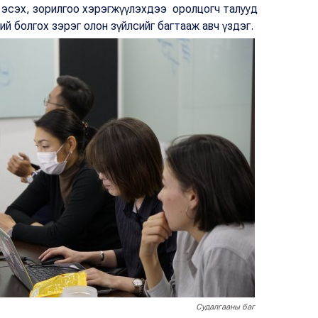
а эсэх, зорилгоо хэрэгжүүлэхдээ оролцогч талууд
ий болгох зэрэг олон зүйлсийг багтааж авч үздэг.
Судалгааны баг