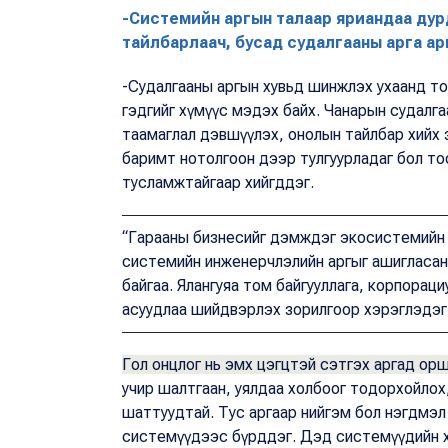
-Системийн аргын талаар яриандаа дурдл
тайлбарлаач, бусад судалгааны арга ар
-Судалгааны аргын хувьд шинжлэх ухаанд то
гэдгийг хүмүүс мэдэх байх. Чанарын судалга
таамаглал дэвшүүлэх, онолын тайлбар хийх з
баримт нотолгоон дээр тулгуурладаг бол то
тусламжтайгаар хийгддэг.
“Гарааны бизнесийг дэмждэг экосистемийн 
системийн инженерчлэлийн аргыг ашигласан.
байгаа. Ялангуяа том байгууллага, корпорац
асуудлаа шийдвэрлэх зорилгоор хэрэглэдэг
Гол онцлог нь эмх цэгцтэй сэтгэх аргад ор
учир шалтгаан, уялдаа холбоог тодорхойлох
шаттуудтай. Тус аргаар нийгэм бол нэгдмэл
системүүдээс бүрддэг. Дэд системүүдийн х