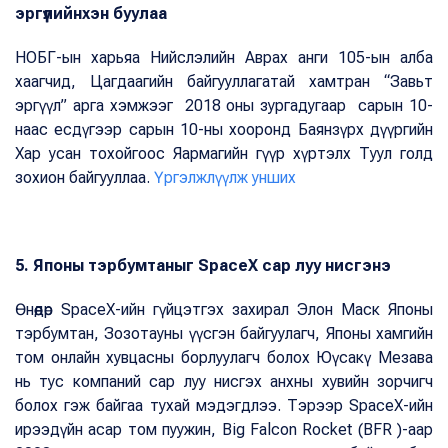
эргүүлийнхэн буулаа
НОБГ-ын харьяа Нийслэлийн Аврах анги 105-ын алба
хаагчид, Цагдаагийн байгууллагатай хамтран “Завьт
эргүүл” арга хэмжээг 2018 оны зургадугаар сарын 10-
наас есдүгээр сарын 10-ны хооронд Баянзүрх дүүргийн
Хар усан тохойгоос Яармагийн гүүр хүртэлх Туул голд
зохион байгууллаа.
Үргэлжлүүлж унших
5. Японы тэрбумтаныг SpaceX сар луу нисгэнэ
Өнөөдөр SpaceX-ийн гүйцэтгэх захирал Элон Маск Японы
тэрбумтан, Зозотауны үүсгэн байгуулагч, Японы хамгийн
том онлайн хувцасны борлуулагч болох Юүсакү Мезава
нь тус компаний сар луу нисгэх анхны хувийн зорчигч
болох гэж байгаа тухай мэдэгдлээ. Тэрээр SpaceX-ийн
ирээдүйн асар том пуужин, Big Falcon Rocket (BFR )-аар