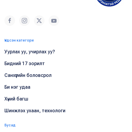
Үндсэн категори
Уурлах уу, учирлах уу?
Бидний 17 зорилт
Санхүүгийн боловсрол
Би нэг удаа
Хүний багш
Шинжлэх ухаан, технологи
Бусад