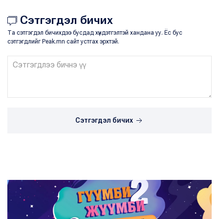
Сэтгэгдэл бичих
Та сэтгэгдэл бичихдээ бусдад хүндэтгэлтэй хандана уу. Ёс бус
сэтгэгдлийг Peak.mn сайт устгах эрхтэй.
Сэтгэгдэл бичих