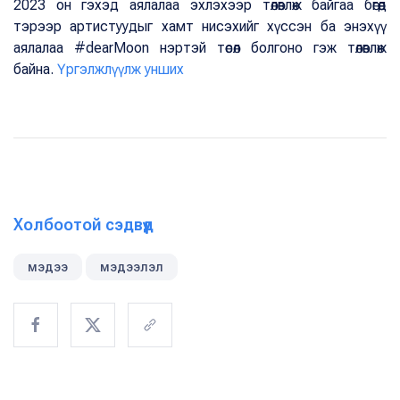
2023 он гэхэд аялалаа эхлэхээр төлөвлөж байгаа бөгөөд
тэрээр артистуудыг хамт нисэхийг хүссэн ба энэхүү
аялалаа #dearMoon нэртэй төсөл болгоно гэж төлөвлөж
байна.
Үргэлжлүүлж унших
Холбоотой сэдвүүд
мэдээ
мэдээлэл