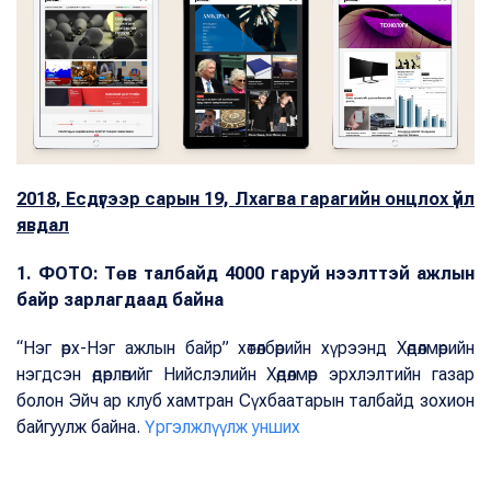
2018, Есдүгээр сарын 19, Лхагва гарагийн онцлох үйл
явдал
1. ФОТО: Төв талбайд 4000 гаруй нээлттэй ажлын
байр зарлагдаад байна
“Нэг өрх-Нэг ажлын байр” хөтөлбөрийн хүрээнд Хөдөлмөрийн
нэгдсэн өдөрлөгийг Нийслэлийн Хөдөлмөр эрхлэлтийн газар
болон Эйч ар клуб хамтран Сүхбаатарын талбайд зохион
байгуулж байна.
Үргэлжлүүлж унших