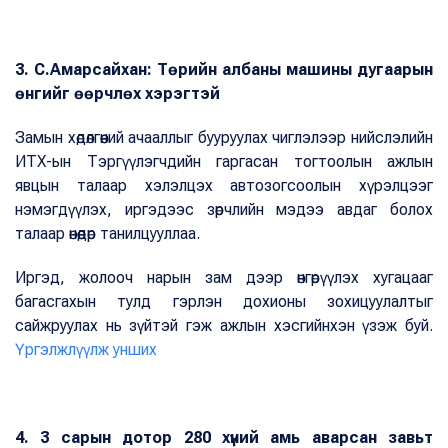
3. С.Амарсайхан: Төрийн албаны машины дугаарын
өнгийг өөрчлөх хэрэгтэй
Замын хөдөлгөөний ачааллыг бууруулах чиглэлээр нийслэлийн
ИТХ-ын Тэргүүлэгчдийн гаргасан тогтоолын ажлын
явцын талаар хэлэлцэх автозогсоолын хүрэлцээг
нэмэгдүүлэх, иргэдээс зөрчлийн мэдээ авдаг болох
талаар өнөөдөр танилцууллаа.
Иргэд, жолооч нарын зам дээр өнгөрүүлэх хугацааг
багасгахын тулд гэрлэн дохионы зохицуулалтыг
сайжруулах нь зүйтэй гэж ажлын хэсгийнхэн үзэж буй.
Үргэлжлүүлж унших
4. 3 сарын дотор 280 хүний амь аварсан завьт