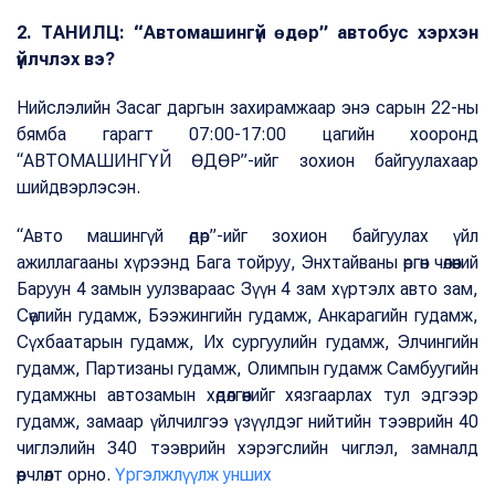
2. ТАНИЛЦ: “Автомашингүй өдөр” автобус хэрхэн
үйлчлэх вэ?
Нийслэлийн Засаг даргын захирамжаар энэ сарын 22-ны
бямба гарагт 07:00-17:00 цагийн хооронд
“АВТОМАШИНГҮЙ ӨДӨР”-ийг зохион байгуулахаар
шийдвэрлэсэн.
“Авто машингүй өдөр”-ийг зохион байгуулах үйл
ажиллагааны хүрээнд Бага тойруу, Энхтайваны өргөн чөлөөний
Баруун 4 замын уулзвараас Зүүн 4 зам хүртэлх авто зам,
Сөүлийн гудамж, Бээжингийн гудамж, Анкарагийн гудамж,
Сүхбаатарын гудамж, Их сургуулийн гудамж, Элчингийн
гудамж, Партизаны гудамж, Олимпын гудамж Самбуугийн
гудамжны автозамын хөдөлгөөнийг хязгаарлах тул эдгээр
гудамж, замаар үйлчилгээ үзүүлдэг нийтийн тээврийн 40
чиглэлийн 340 тээврийн хэрэгслийн чиглэл, замналд
өөрчлөлт орно.
Үргэлжлүүлж унших