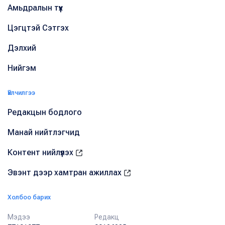
Амьдралын түүх
Цэгцтэй Сэтгэх
Дэлхий
Нийгэм
Үйлчилгээ
Редакцын бодлого
Манай нийтлэгчид
Контент нийлүүлэх
Эвэнт дээр хамтран ажиллах
Холбоо барих
Мэдээ
Редакц