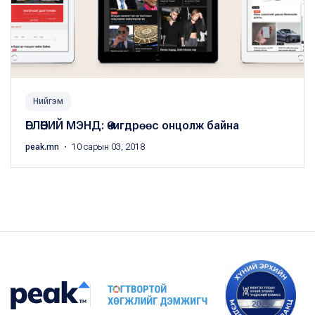
Нийгэм
ӨГЛӨӨНИЙ МЭНД: Өчигдрөөс онцолж байна
peak.mn
・ 10 сарын 03, 2018