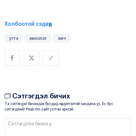
Холбоотой сэдвүүд
угтэ
эмнэлэг
эмч
Сэтгэгдэл бичих
Та сэтгэгдэл бичихдээ бусдад хүндэтгэлтэй хандана уу. Ёс бус
сэтгэгдлийг Peak.mn сайт устгах эрхтэй.