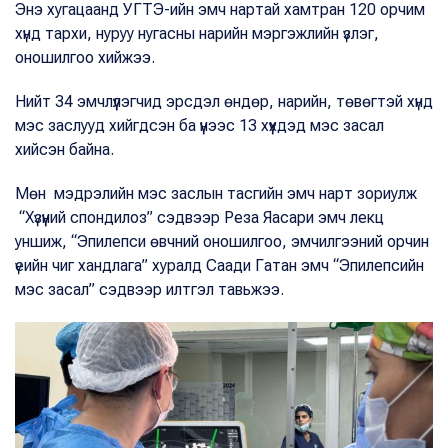
Энэ хугацаанд УГТЭ-ийн эмч нартай хамтран 120 орчим
хүнд тархи, нуруу нугасны нарийн мэргэжлийн үзлэг,
оношилгоо хийжээ.
Нийт 34 эмчлүүлэгчид эрсдэл өндөр, нарийн, төвөгтэй хүнд
мэс заслууд хийгдсэн ба үүнээс 13 хүүхдэд мэс засал
хийсэн байна.
Мөн мэдрэлийн мэс заслын тасгийн эмч нарт зориулж
“Хүзүүний спондилоз” сэдвээр Реза Яасари эмч лекц
уншиж, “Эпилепси өвчний оношилгоо, эмчилгээний орчин
үеийн чиг хандлага” хуралд Саади Гатан эмч “Эпилепсийн
мэс засал” сэдвээр илтгэл тавьжээ.