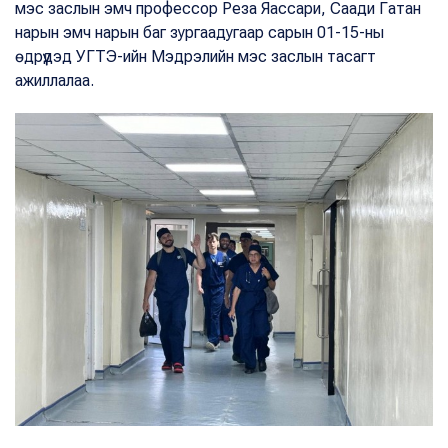
мэс заслын эмч профессор Реза Яассари, Саади Гатан
нарын эмч нарын баг зургаадугаар сарын 01-15-ны
өдрүүдэд УГТЭ-ийн Мэдрэлийн мэс заслын тасагт
ажиллалаа.