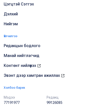
Цэгцтэй Сэтгэх
Дэлхий
Нийгэм
Үйлчилгээ
Редакцын бодлого
Манай нийтлэгчид
Контент нийлүүлэх
Эвэнт дээр хамтран ажиллах
Холбоо барих
Мэдээ
Редакц
77191977
99126085