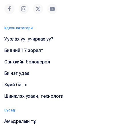
Үндсэн категори
Уурлах уу, учирлах уу?
Бидний 17 зорилт
Санхүүгийн боловсрол
Би нэг удаа
Хүний багш
Шинжлэх ухаан, технологи
Бусад
Амьдралын түүх