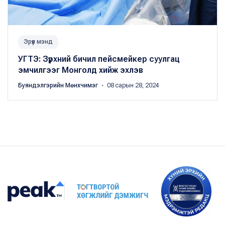
Эрүүл мэнд
УГТЭ: Зүрхний бичил пейсмейкер суулгац
эмчилгээг Монголд хийж эхлэв
Буяндэлгэрийн Мөнхчимэг
・ 08 сарын 28, 2024