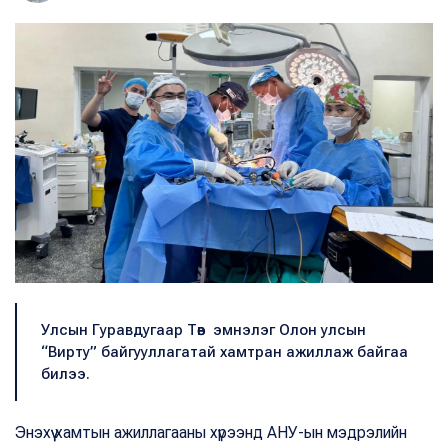
Улсын Гуравдугаар Төв эмнэлэг Олон улсын
“Вирту” байгууллагатай хамтран ажиллаж байгаа
билээ.
Энэхүү хамтын ажиллагааны хүрээнд АНУ-ын мэдрэлийн