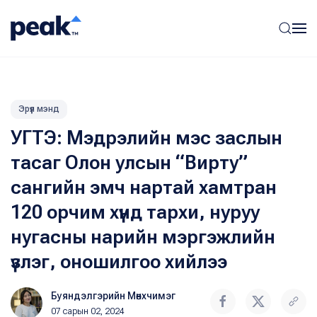
Эрүүл мэнд
УГТЭ: Мэдрэлийн мэс заслын
тасаг Олон улсын “Вирту”
сангийн эмч нартай хамтран
120 орчим хүнд тархи, нуруу
нугасны нарийн мэргэжлийн
үзлэг, оношилгоо хийлээ
Буяндэлгэрийн Мөнхчимэг
07 сарын 02, 2024