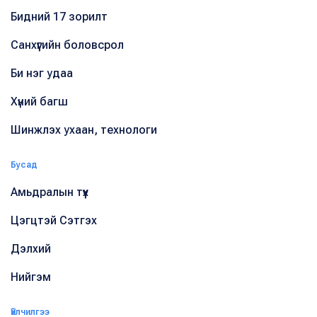
Бидний 17 зорилт
Санхүүгийн боловсрол
Би нэг удаа
Хүний багш
Шинжлэх ухаан, технологи
Бусад
Амьдралын түүх
Цэгцтэй Сэтгэх
Дэлхий
Нийгэм
Үйлчилгээ