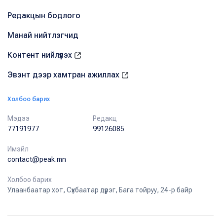
Редакцын бодлого
Манай нийтлэгчид
Контент нийлүүлэх
Эвэнт дээр хамтран ажиллах
Холбоо барих
Мэдээ
Редакц
77191977
99126085
Имэйл
contact@peak.mn
Холбоо барих
Улаанбаатар хот, Сүхбаатар дүүрэг, Бага тойруу, 24-р байр