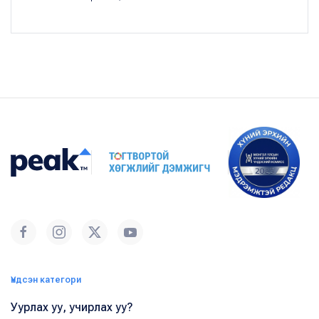
Үндсэн категори
Уурлах уу, учирлах уу?