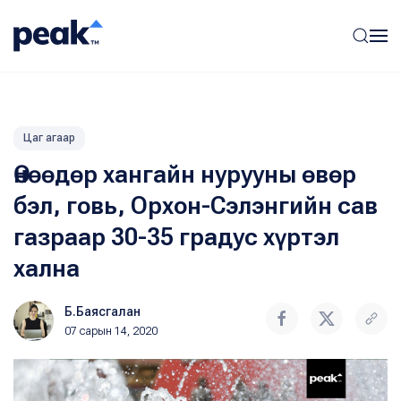
Цаг агаар
Өнөөдөр хангайн нурууны өвөр
бэл, говь, Орхон-Сэлэнгийн сав
газраар 30-35 градус хүртэл
хална
Б.Баясгалан
07 сарын 14, 2020