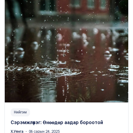
Нийгэм
Сэрэмжлүүлэг: Өнөөдөр аадар бороотой
Х.Уянга
・ 06 сарын 24, 2025