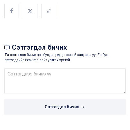
Сэтгэгдэл бичих
Та сэтгэгдэл бичихдээ бусдад хүндэтгэлтэй хандана уу. Ёс бус
сэтгэгдлийг Peak.mn сайт устгах эрхтэй.
Сэтгэгдэл бичих