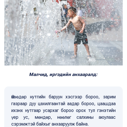
Малчид, иргэдийн анхааралд:
Өнөөдөр нутгийн баруун хэсгээр бороо, зарим
газраар дуу цахилгаантай аадар бороо, цаашдаа
ихэнх нутгаар усархаг бороо орох тул гэнэтийн
үер ус, мөндөр, нөөлөг салхины аюулаас
сэрэмжтэй байхыг aнхааруулж байна.