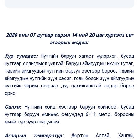
2020 оны 07 дугаар сарын 14-ний 20 цаг хүртэлх цаг
агаарын мэдээ:
Хур тунадас:
Нутгийн баруун хагаст үүлэрхэг, бусад
нутгаар солигдмол үүлтэй. Баруун аймгуудын ихэнх нутаг,
төвийн аймгуудын нутгийн баруун хэсгээр бороо, төвийн
аймгуудын нутгийн зүүн хэсэг, говь болон зүүн аймгуудын
нутгийн зарим газраар дуу цахилгаантай аадар бороо
орно.
Салхи:
Нутгийн хойд хэсгээр баруун хойноос, бусад
нутгаар баруун өмнөөс секундэд 6-11 метр, борооны
өмнө түр зуур ширүүснэ.
Агаарын температур:
Өдөртөө Алтай, Хангай,