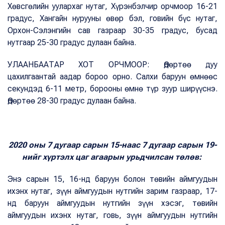
Хөвсгөлийн уулархаг нутаг, Хүрэнбэлчир орчмоор 16-21
градус, Хангайн нурууны өвөр бэл, говийн бүс нутаг,
Орхон-Сэлэнгийн сав газраар 30-35 градус, бусад
нутгаар 25-30 градус дулаан байна.
УЛААНБААТАР ХОТ ОРЧМООР: Өдөртөө дуу
цахилгаантай аадар бороо орно. Салхи баруун өмнөөс
секундэд 6-11 метр, борооны өмнө түр зуур ширүүснэ.
Өдөртөө 28-30 градус дулаан байна.
2020 оны 7 дугаар сарын 15-наас 7 дугаар сарын 19-
нийг хүртэлх цаг агаарын урьдчилсан төлөв:
Энэ сарын 15, 16-нд баруун болон төвийн аймгуудын
ихэнх нутаг, зүүн аймгуудын нутгийн зарим газраар, 17-
нд баруун аймгуудын нутгийн зүүн хэсэг, төвийн
аймгуудын ихэнх нутаг, говь, зүүн аймгуудын нутгийн