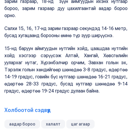
зарим газраар, 18-нд зүүн аймгуудын ихэнх нутгаар
бороо, зарим газраар дуу цахилгаантай аадар бороо
орно.
Салхи 15, 16, 17-нд зарим газраар секундэд 14-16 метр,
бусад хугацаанд борооны өмнө түр зуур ширүүснэ.
15-нд баруун аймгуудын нутгийн хойд, цаашдаа нутгийн
хойд хэсгээр сэрүүсэж Алтай, Хангай, Хөвсгөлийн
уулархаг нутаг, Хүрэнбэлчир орчим, Завхан голын эх,
Тэрэлж голын хөндийгөөр шөнөдөө 3-8 градус, өдөртөө
14-19 градус, говийн бүс нутгаар шөнөдөө 16-21 градус,
өдөртөө 28-33 градус, бусад нутгаар шөнөдөө 9-14
градус, өдөртөө 19-24 градус дулаан байна.
Холбоотой сэдвүүд
аадар бороо
халалт
цаг агаар