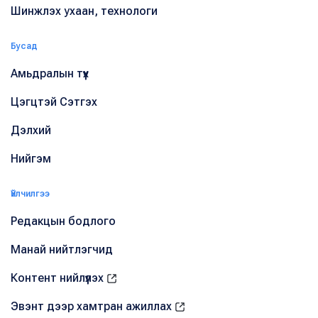
Шинжлэх ухаан, технологи
Бусад
Амьдралын түүх
Цэгцтэй Сэтгэх
Дэлхий
Нийгэм
Үйлчилгээ
Редакцын бодлого
Манай нийтлэгчид
Контент нийлүүлэх
Эвэнт дээр хамтран ажиллах