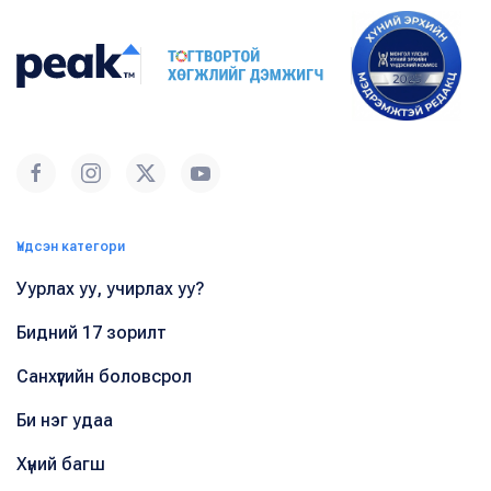
Үндсэн категори
Уурлах уу, учирлах уу?
Бидний 17 зорилт
Санхүүгийн боловсрол
Би нэг удаа
Хүний багш