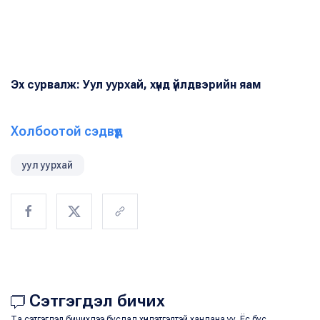
Эх сурвалж: Уул уурхай, хүнд үйлдвэрийн яам
Холбоотой сэдвүүд
уул уурхай
Сэтгэгдэл бичих
Та сэтгэгдэл бичихдээ бусдад хүндэтгэлтэй хандана уу. Ёс бус