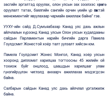
засгийн эргэлтэд оруулах, олон улсын зах зээлээс хөрөнгө
оруулалт татах, баялгийн сангийн орчин үеийн үр өгөөжтэй
менежментийг явуулахаар чармайн ажиллаж байна” гэв.
УУХҮ-ийн сайд Д.Сумъяабазар Канад улс дахь ажлын
айлчлалын хүрээнд Канад улсын Олон улсын худалдааны
сайдын Парламентын нарийн бичгийн дарга Памела
Гоулдсмит Жонестой хоёр талт уулзалт хийсэн юм.
Памела Гоулдсмит Жонес Монгол, Канад хоёр улсын
хооронд дипломат харилцаа тогтоосны 45 жилийн ой
тохиож буйг онцлоод, цаашдын харилцааг улам
гүнзгийрүүлэн чиглэлд анхаарч ажиллахаа мэдэгдсэн
байна.
Салбарын сайдын Канад улс дахь айлчлал үргэлжилж
байна.