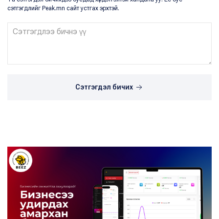
сэтгэгдлийг Peak.mn сайт устгах эрхтэй.
Сэтгэгдэл бичих