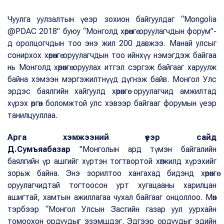
Чуулга уулзалтын үеэр зохион байгуулдаг “Mongolia
@PDAC 2018” буюу “Монголд хөрөнгө оруулагчдын форум”-
д оролцогчдын тоо энэ жил 200 давжээ. Манай улсыг
сонирхох хөрөнгө оруулагчдын тоо ийнхүү нэмэгдэж байгаа
нь Монголд хөрөнгө оруулах итгэл сэргэж байгааг харуулж
байна хэмээн мэргэжилтнүүд дүгнэж байв. Монгол Улс
эрдэс баялгийн хайгуулд хөрөнгө оруулагчид амжилтад
хүрэх өргөн боломжтой улс хэвээр байгааг форумын үеэр
танилцууллаа.
Арга хэмжээний үеэр сайд
Д.Сумъяабазар
"Монголын ард түмэн байгалийн
баялгийн үр ашгийг хүртэн тогтвортой хөгжилд хүрэхийг
зорьж байна. Энэ зорилтоо хангахад бидэнд хөрөнгө
оруулагчидтай тогтоосон урт хугацааны харилцан
ашигтай, хамтын ажиллагаа чухал байгааг онцоллоо. Мөн
тэрбээр “Монгол Улсын Засгийн газар уул уурхайн
томоохон ордуудыг эзэмшдэг. Эдгээр ордуудыг эдийн