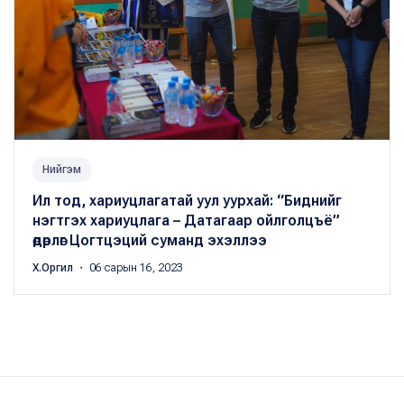
Нийгэм
Ил тод, хариуцлагатай уул уурхай: “Биднийг
нэгтгэх хариуцлага – Датагаар ойлголцъё”
өдөрлөг Цогтцэций суманд эхэллээ
Х.Оргил
・ 06 сарын 16, 2023