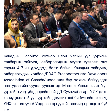
Канадын Торонто хотноо Олон Улсын уул уурхайн
салбарын хайгуул, олборлогчдын чуулга уулзалт энэ
сарын 4-7-ны өдрүүдэд болж байна. Канадын хайгуулч,
олборлогчдын холбоо /PDAC-Prospectors and Developers
Association of Canada/-ноос жил бүр зохион байгуулдаг
энэ удаагийн чуулга уулзалтад Монгол Улсыг төлөөлж Уул
уурхай, хүнд үйлдвэрийн сайд Д.Сумъяабазар, УИХ дахь
хариуцлагатай уул уурхайг дэмжих лобби бүлгийн ахлагч,
УИХ-ын гишүүн А.Ундраа тэргүүтэй төлөөлөгчид оролцож буй
юм.