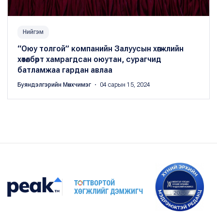
Нийгэм
“Оюу толгой” компанийн Залуусын хөгжлийн
хөтөлбөрт хамрагдсан оюутан, сурагчид
батламжаа гардан авлаа
Буяндэлгэрийн Мөнхчимэг
・ 04 сарын 15, 2024