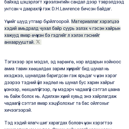
байхад цэцэрлэгт хүрээлэнгийн сандал дээр тэврэлдээд
унтсан ч даарахгүй гэж D.H.Lawrence бичсэн байдаг.
Үүнийг шууд утгаар бүү ойлгоорой.
Материаллаг хэрэгцээ
хэдий амьдралд чухал байр суурь эзлэх ч гэсэн хайрын
хажууд ямар өчүүхэн бэ гэдгийг л хэлэх гэснийг
анхаарууштай.
Тэгэхээр эрх мэдэл, эд хөрөнгө, нэр алдарын хойноос
амиа тавин хөөцөлдөх зарим хүмүүсийг бид шунал нь
ихэджээ, шуналдаа баригдсан гэж ярьдаг ч үнэн хэрэг
дээрээ тэдний үйл хөдлөл нь шунал бус харин хайрыг
үнэнээр, нөхцөлгүйгээр, гүн мэдэрч чадаагүй сэтгэл цаана
нь байж болох нь. Адилхан хүний хувьд энэ хайрлагдаж
чадаагүй сэтгэл ямар хэцүү болохыг та бас ойлгохыг
хичээгээрэй.
Тэд хэдий ялагч шиг харагдах боловч үнэн хэрэгтээ