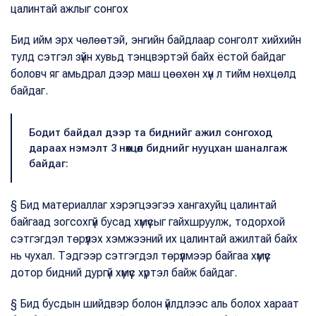
цалинтай ажлыг сонгох
Бид ийм эрх чөлөөтэй, энгийн байдлаар сонголт хийхийн
тулд сэтгэл зүйн хувьд тэнцвэртэй байх ёстой байдаг
боловч яг амьдрал дээр маш цөөхөн хүн л тийм нөхцөлд
байдаг.
Бодит байдал дээр та биднийг ажил сонгоход
дараах нэмэлт 3 нөхцөл биднийг нууцхан шаналгаж
байдаг:
§ Бид материаллаг хэрэгцээгээ хангахуйц цалинтай
байгаад зогсохгүй бусад хүмүүсыг гайхшруулж, тодорхой
сэтгэгдэл төрүүлэх хэмжээний их цалинтай ажилтай байх
нь чухал. Тэдгээр сэтгэгдэл төрүүлмээр байгаа хүмүүс
дотор бидний дургүй хүмүүс хүртэл байж байдаг.
§ Бид бусдын шийдвэр болон үйлдлээс аль болох хараат