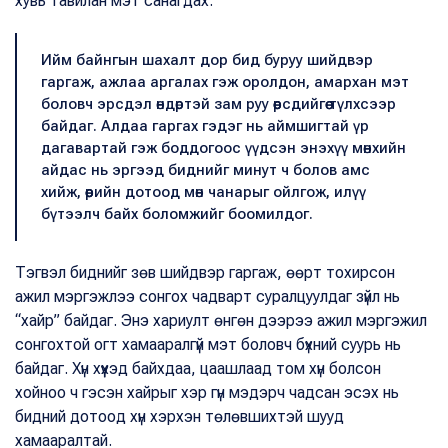
хувь тавилан мэт санагдах.
Ийм байнгын шахалт дор бид буруу шийдвэр
гаргаж, ажлаа аргалах гэж оролдон, амархан мэт
боловч эрсдэл өндөртэй зам руу өөрсдийгөө түлхсээр
байдаг. Алдаа гаргах гэдэг нь аймшигтай үр
дагавартай гэж боддогоос үүдсэн энэхүү мөнхийн
айдас нь эргээд биднийг минут ч болов амс
хийж, өөрийн дотоод мөн чанарыг ойлгож, илүү
бүтээлч байх боломжийг боомилдог.
Тэгвэл биднийг зөв шийдвэр гаргаж, өөрт тохирсон
ажил мэргэжлээ сонгох чадварт суралцуулдаг зүйл нь
“хайр” байдаг. Энэ хариулт өнгөн дээрээ ажил мэргэжил
сонгохтой огт хамааралгүй мэт боловч бүхний суурь нь
байдаг. Хүн хүүхэд байхдаа, цаашлаад том хүн болсон
хойноо ч гэсэн хайрыг хэр гүн мэдэрч чадсан эсэх нь
бидний дотоод хүн хэрхэн төлөвшихтэй шууд
хамааралтай.