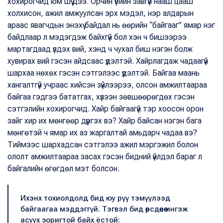
хохирогчид юм шүү дээ. Орчин үеийн завгүй нааш цааш
холхисон, ажил амжуулсан эрх мэдэл, нэр алдарын
араас явагчдын энэхүү байдал нь өөрийн “байгааг” ямар нэг
байдлаар л мэдэгдэж байхгүй бол хэн ч бишээрээ
мартагдаад үлдэх вий, хэнд ч чухал биш нэгэн болж
хувирах вий гэсэн айдсаас үүдэлтэй. Хайрлагдаж чадаагүй
шархаа нөхөх гэсэн сэтгэлээс үүдэлтэй. Байгаа маань
хангалтгүй учраас хийсэн зүйлээрээ, олсон амжилтаараа
байгаа гэдгээ бататгах, хүлээн зөвшөөрөгдөх гэсэн
сэтгэлийн хохирогчид. Хайр байгаагүй тэр хоосон орон
зайг хир их мөнгөөр дүүргэх вэ? Хайр байсан нэгэн бага
мөнгөтэй ч ямар их аз жаргалтай амьдарч чадаа вэ?
Тиймээс шархадсан сэтгэлээ ажил мэргэжил болон
ололт амжилтаараа засах гэсэн бидний үйлдэл бараг л
байгалийн өгөгдөл мэт болсон.
Ихэнх тохиолдолд бид юу рүү тэмүүлээд
байгаагаа мэддэггүй. Тэгвэл бид өөрсдөөсөө ингэж
асуух зоригтой байх ёстой: