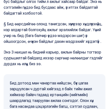
бус байдлыг олгох тийм л ажлыг хайсаар байдаг. Энэ нь
сэтгэлийн гүндээ бид бусдаас айж, үл итгэх байдалтай
байдагтай холбоотой.
§ Бид өөрсдийгөө олонд танигдсан, хүмүүсээр хүндлүүлэхүйц,
нэр алдартай болгохуйц ажлыг эрэлхийлж байдаг. Үүний
учир нь бид (бага балчир үедээ мэдэрсэн шиг) үл
ойшоогдсон, өчүүхэн байдлыг дахин мэдрэхийг хүсдэггүй .
Энэ 3 нөхцөл нь бидний карьер, ажлын байрны тогтвор
суурьшилтай байдалд ихээр сөргөөр нөлөөлдөг гэдгийг
дурдах нь илүүц биз ээ.
Бид дотоод мөн чанартаа нийцсэн, бүх цагаа
зарцуулсан ч дуртай хийгээд л байх тийм ажил
хиймээр байвч гадаад ертөнцийн (нийгмийн)
шаардлагад тааруулан ажлаа сонгодог. Олон хүн
бага насандаа цэцэрлэгийн багш, сэтгэл судлаач,