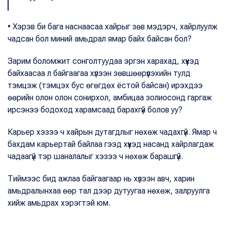
• Хэрэв би бага наснаасаа хайрыг зөв мэдэрч, хайрлуулж
чадсан бол миний амьдрал ямар байх байсан бол?
Зарим боломжит сонголтуудаа эргэн харахад, хүүхэд
байхаасаа л байгаагаа хүлээн зөвшөөрүүлэхийн тулд
тэмцэж (тэмцэх бус өгөгдөх ёстой байсан) ирэхдээ
өөрийн олон олон сонирхол, амбицаа золиосонд гаргаж
ирсэнээ бодоход харамсаад барахгүй болов уу?
Карьер хэзээ ч хайрын дутагдлыг нөхөж чадахгүй. Ямар ч
бахдам карьертай байлаа гээд хүүхэд насанд хайрлагдаж
чадаагүй тэр шаналалыг хэзээ ч нөхөж барашгүй.
Тиймээс бид ажлаа байгаагаар нь хүлээн авч, харин
амьдралынхаа өөр тал дээр дутуугаа нөхөж, залруулга
хийж амьдрах хэрэгтэй юм.