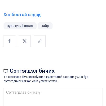
Холбоотой сэдвүүд
хувьхүнийхөгжил
хайр
Сэтгэгдэл бичих
Та сэтгэгдэл бичихдээ бусдад хүндэтгэлтэй хандана уу. Ёс бус
сэтгэгдлийг Peak.mn сайт устгах эрхтэй.