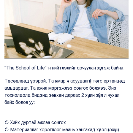
“The School of Life”-н нийтлэлийг орчуулан хүргэж байна.
Төсөөлөөд үзээрэй. Та ямар ч асуудалгүй төгс ертөнцөд
амьдардаг. Та ажил мэргэжлээ сонгох болжээ. Энэ
тохиолдолд бидэнд зөвхөн дараах 2 хүчин зүйл л чухал
байх болов уу:
↻ Хийх дуртай ажлаа сонгох
↻ Материаллаг хэрэглээг маань хангахад хүрэлцэхүйц