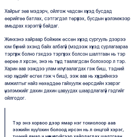
Хайрыг зөв мэдэрч, ойлгож чадсан хүүхэд бусдад
өөрийгөө батлах, сэтгэгдэл төрүүлэх, бусдын үнэлэмжээр
амьдрах хэрэггүй байдаг.
Жинхэнэ хайраар бойжиж өссөн хүүхэд сургууль дээрээ
юм бүхний эхэнд байх албагүй (мэдээж хүүхэд сурлагаараа
тэргүүлж болно гэхдээ тэргүүлэх болсон шалтгаан нь тэр
өөрөө л хүссэн, энэ нь түүнд таалагдсан болохоор л тэр.
Харин аав ээждээ улам илүү таалагдах гэж биш, тэдний
нэр хүндийг өсгөх гэж ч биш), ээж аав нь хүүхдийнхээ
амжилтыг найз нөхөддөө гайхуулж өөрсдийн хэврэг
үнэлэмжийг дахин дахин цавуудах шаардлагагүй гэдгийг
ойлгодог.
Тэр энэ хорвоо дээр ямар нэг тохиолоор аав
ээжийн хүү/охин болоод ирсэн нь л онцгой хэрэг,
түүний ямар ч нөхцөлгүйгээр хайрлагдах шалтгаан.