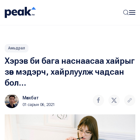
Амьдрал
Хэрэв би бага наснаасаа хайрыг
зөв мэдэрч, хайрлуулж чадсан
бол...
Мөнхбат
01 сарын 06, 2021