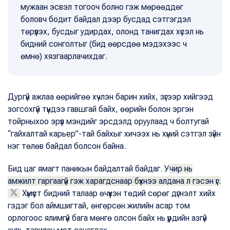
мужаан эсвэл тогооч болно гэж мөрөөддөг
боловч бодит байдал дээр бусдад сэтгэгдэл
төрүүлэх, бусдыг удирдах, олонд танигдах хүсэл нь
бидний сонголтыг (бид өөрсдөө мэдэхээс ч
өмнө) хязгаарлачихдаг.
Дургүй ажлаа өөрийгөө хүчлэн барин хийх, зүгээр хийгээд
зогсохгүй түүндээ гавшгай байх, өөрийн болон эргэн
тойрныхоо эрүүл мэндийг эрсдэлд оруулаад ч болтугай
“гайхалтай карьер”-тай байхыг хичээх нь хүний сэтгэл зүйн
нэг төлөв байдал болсон байна.
Бид цаг ямагт паникын байдалтай байдаг. У
чир нь
амжилт гаргаагүй гэж харагдснаар бүхнээ алдана л гэсэн үг.
Хүмүүст бидний талаар өчүүхэн төдий сөрөг дүгнэлт хийх
гэдэг бол аймшигтай, өнгөрсөн жилийн асар том
орлогоос ялимгүй бага мөнгө олсон байх нь үүрдийн азгүй