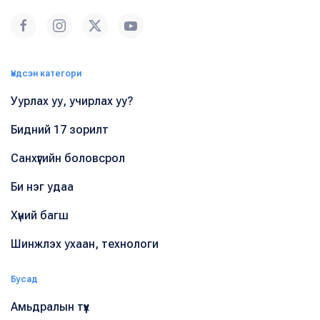
Үндсэн категори
Уурлах уу, учирлах уу?
Бидний 17 зорилт
Санхүүгийн боловсрол
Би нэг удаа
Хүний багш
Шинжлэх ухаан, технологи
Бусад
Амьдралын түүх