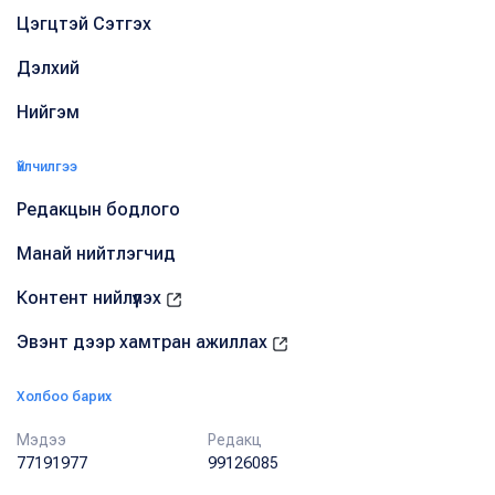
Цэгцтэй Сэтгэх
Дэлхий
Нийгэм
Үйлчилгээ
Редакцын бодлого
Манай нийтлэгчид
Контент нийлүүлэх
Эвэнт дээр хамтран ажиллах
Холбоо барих
Мэдээ
Редакц
77191977
99126085