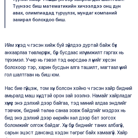
Түүнээс биш математикийн хичээлдээ онц дүн
авах, олимпиадад түрүүлэх, мундаг компаний
захирал болохдоо биш.
Ийм хүүхэд ч гэсэн хийж буй зүйлдээ дуртай байж бүх
анхаарлаа төвлөрүүлж, бүр бусдаас илүү амжилт гаргах нь
түгээмэл. Учир нь гэвэл тэд өөрсдөө л үүнийг хүссэн
болохоор тэр, харин бусдын алга ташилт, магтаал үүний
гол шалтгаан нь биш юм.
Нас бие гүйцэж, том хүн болсон хойно ч гэсэн хайр бидний
амьралд маш хүндтэй орон зай эзэлнэ. Намайг хайрладаг
хүмүүс энэ дэлхий дээр байгаа, тэд миний алдаа эндлийг
тэвчиж, бидний төлөө санаа зовж байдгийг мэдрэх нь
бид энэ дэлхий дээр өөрийн хөл дээр бат зогсох
боломжийг олгож байдаг. Хүн бүр биднийг таних албагүй,
сарын эцэст дансанд хэдэн төгрөг байх хамаагүй. Хайр