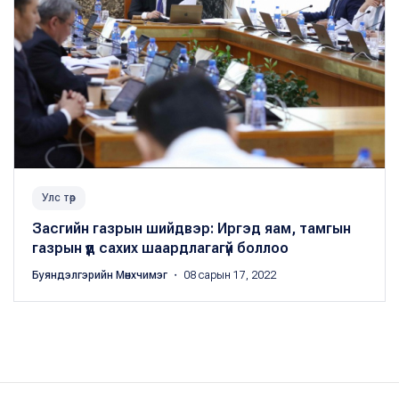
Улс төр
Засгийн газрын шийдвэр: Иргэд яам, тамгын
газрын үүд сахих шаардлагагүй боллоо
Буяндэлгэрийн Мөнхчимэг
・ 08 сарын 17, 2022