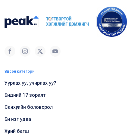
Үндсэн категори
Уурлах уу, учирлах уу?
Бидний 17 зорилт
Санхүүгийн боловсрол
Би нэг удаа
Хүний багш