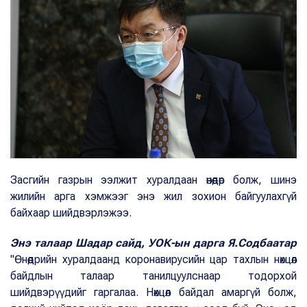
Засгийн газрын ээлжит хуралдаан өнөөдөр болж, шинэ
жилийн арга хэмжээг энэ жил зохион байгуулахгүй
байхаар шийдвэрлэжээ.
Энэ талаар Шадар сайд, УОК-ын дарга Я.Содбаатар
"Өнөөдрийн хуралдаанд коронавирусийн цар тахлын нөхцөл
байдлын талаар танилцуулснаар тодорхой
шийдвэрүүдийг гаргалаа. Нөхцөл байдал амаргүй болж,