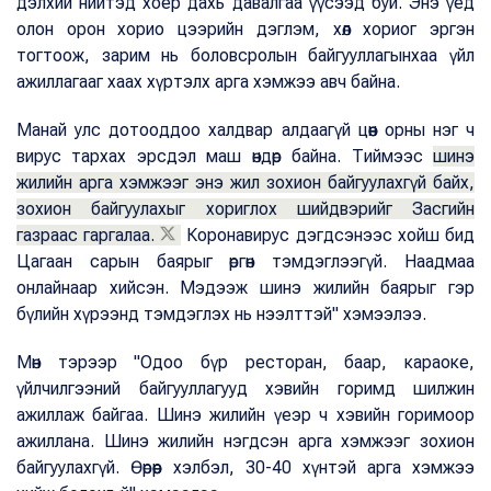
дэлхий нийтэд хоёр дахь давалгаа үүсээд буй. Энэ үед
олон орон хорио цээрийн дэглэм, хөл хориог эргэн
тогтоож, зарим нь боловсролын байгууллагынхаа үйл
ажиллагааг хаах хүртэлх арга хэмжээ авч байна.
Манай улс дотооддоо халдвар алдаагүй цөөн орны нэг ч
вирус тархах эрсдэл маш өндөр байна. Тиймээс
шинэ
жилийн арга хэмжээг энэ жил зохион байгуулахгүй байх,
зохион байгуулахыг хориглох шийдвэрийг Засгийн
газраас гаргалаа.
Коронавирус дэгдсэнээс хойш бид
Цагаан сарын баярыг өргөн тэмдэглээгүй. Наадмаа
онлайнаар хийсэн. Мэдээж шинэ жилийн баярыг гэр
бүлийн хүрээнд тэмдэглэх нь нээлттэй" хэмээлээ.
Мөн тэрээр "Одоо бүр ресторан, баар, караоке,
үйлчилгээний байгууллагууд хэвийн горимд шилжин
ажиллаж байгаа. Шинэ жилийн үеэр ч хэвийн горимоор
ажиллана. Шинэ жилийн нэгдсэн арга хэмжээг зохион
байгуулахгүй. Өөрөөр хэлбэл, 30-40 хүнтэй арга хэмжээ