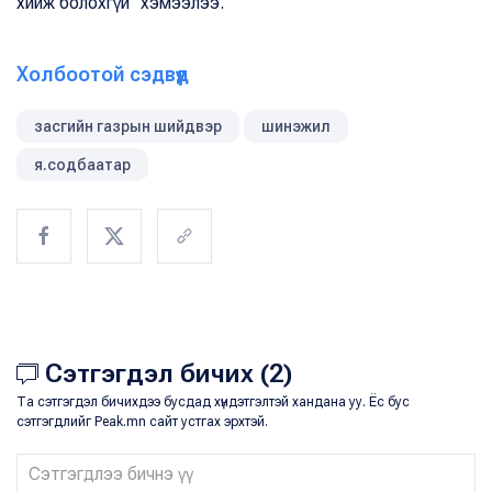
хийж болохгүй" хэмээлээ.
Холбоотой сэдвүүд
засгийн газрын шийдвэр
шинэжил
я.содбаатар
Сэтгэгдэл бичих (2)
Та сэтгэгдэл бичихдээ бусдад хүндэтгэлтэй хандана уу. Ёс бус
сэтгэгдлийг Peak.mn сайт устгах эрхтэй.