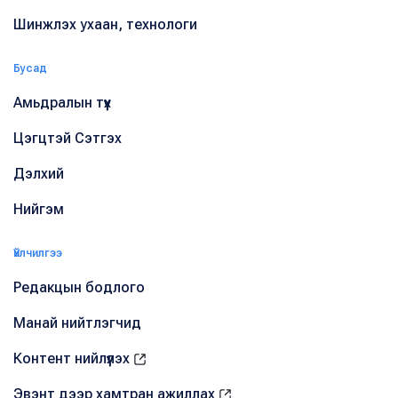
Шинжлэх ухаан, технологи
Бусад
Амьдралын түүх
Цэгцтэй Сэтгэх
Дэлхий
Нийгэм
Үйлчилгээ
Редакцын бодлого
Манай нийтлэгчид
Контент нийлүүлэх
Эвэнт дээр хамтран ажиллах