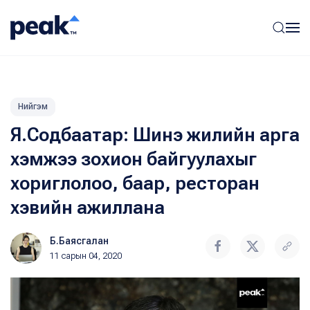
Нийгэм
Я.Содбаатар: Шинэ жилийн арга
хэмжээ зохион байгуулахыг
хориглолоо, баар, ресторан
хэвийн ажиллана
Б.Баясгалан
11 сарын 04, 2020