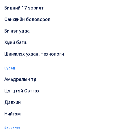
Бидний 17 зорилт
Санхүүгийн боловсрол
Би нэг удаа
Хүний багш
Шинжлэх ухаан, технологи
Бусад
Амьдралын түүх
Цэгцтэй Сэтгэх
Дэлхий
Нийгэм
Үйлчилгээ