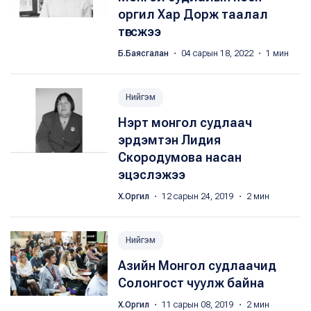
оргил Хар Дорж таалал
төгсжээ
Б.Баясгалан
・ 04 сарын 18, 2022 ・ 1 мин
Нийгэм
Нэрт монгол судлаач
эрдэмтэн Лидия
Скородумова насан
эцэслэжээ
Х.Оргил
・ 12 сарын 24, 2019 ・ 2 мин
Нийгэм
Азийн Монгол судлаачид
Солонгост чуулж байна
Х.Оргил
・ 11 сарын 08, 2019 ・ 2 мин