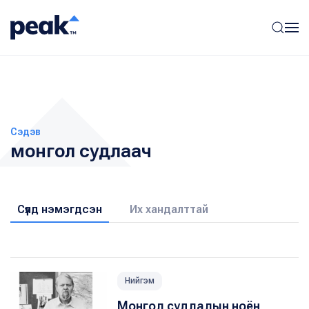
Сэдэв
монгол судлаач
Сүүлд нэмэгдсэн
Их хандалттай
Нийгэм
Монгол судлалын ноён