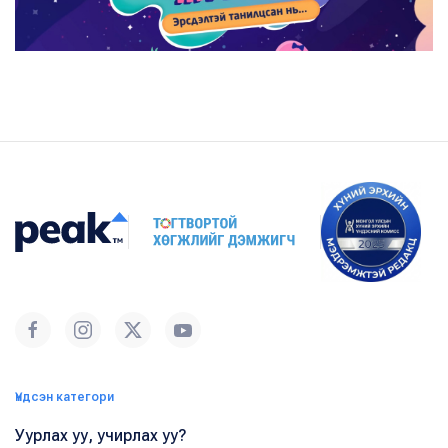
Үндсэн категори
Уурлах уу, учирлах уу?