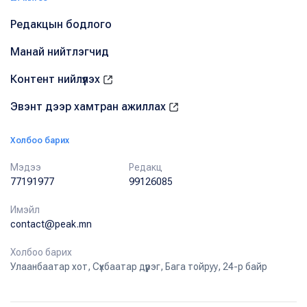
Редакцын бодлого
Манай нийтлэгчид
Контент нийлүүлэх
Эвэнт дээр хамтран ажиллах
Холбоо барих
Мэдээ
Редакц
77191977
99126085
Имэйл
contact@peak.mn
Холбоо барих
Улаанбаатар хот, Сүхбаатар дүүрэг, Бага тойруу, 24-р байр