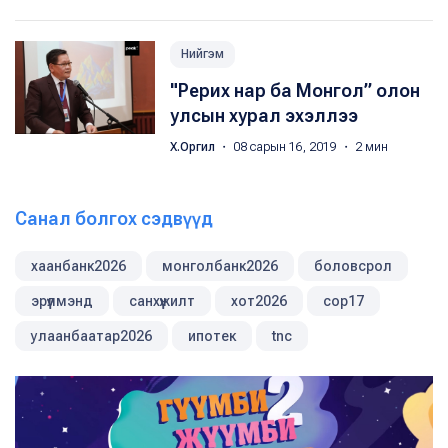
Нийгэм
"Рерих нар ба Монгол” олон
улсын хурал эхэллээ
Х.Оргил
・ 08 сарын 16, 2019 ・ 2 мин
Санал болгох сэдвүүд
хаанбанк2026
монголбанк2026
боловсрол
эрүүлмэнд
санхүүжилт
хот2026
cop17
улаанбаатар2026
ипотек
tnc