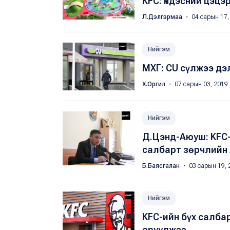
KFC: Үндэсний цэцэ
Л.Дэлгэрмаа
・ 04 сарын 17,
Нийгэм
МХГ: CU сүлжээ дэ
Х.Оргил
・ 07 сарын 03, 2019
Нийгэм
Д.Цэнд-Аюуш: KFC-
салбарт зөрчлийн 
Б.Баясгалан
・ 03 сарын 19, 
Нийгэм
KFC-ийн бүх салба
оруулжээ