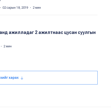
・ 02 сарын 18, 2019 ・ 2 мин
анд ажилладаг 2 ажилтнаас цусан суулгын
 ・ 2 мин
 ихийг харах