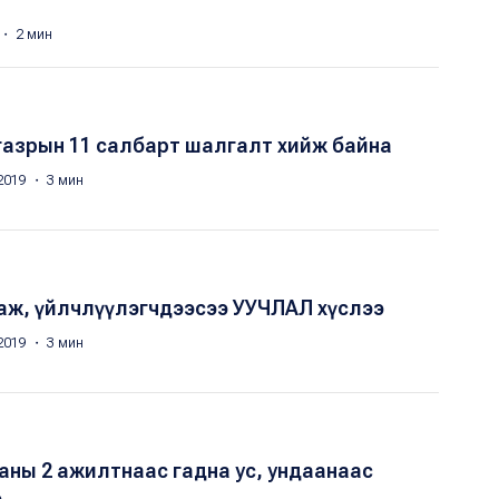
 ・ 2 мин
газрын 11 салбарт шалгалт хийж байна
2019 ・ 3 мин
аж, үйлчлүүлэгчдээсээ УУЧЛАЛ хүслээ
2019 ・ 3 мин
аны 2 ажилтнаас гадна ус, ундаанаас
э