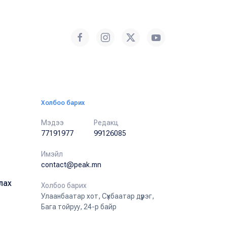
Холбоо барих
Мэдээ
Редакц
77191977
99126085
Имэйл
contact@peak.mn
лах
Холбоо барих
Улаанбаатар хот, Сүхбаатар дүүрэг,
Бага тойруу, 24-р байр