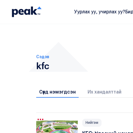
Уурлах уу, учирлах уу?
Бид
Сэдэв
kfc
Сүүлд нэмэгдсэн
Их хандалттай
Нийгэм