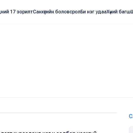
ний 17 зорилт
Санхүүгийн боловсрол
Би нэг удаа
Хүний багш
С