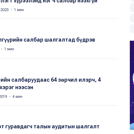
рлэгт хүрээлэнд нэг ч салбар нээхгүй
 2023 ・ 1 мин
лгүүрийн салбар шалгалтад бүдрэв
 ・ 1 мин
ийн салбаруудаас 64 зөрчил илэрч, 4
хэрэг нээсэн
2019 ・ 4 мин
рт гуравдагч талын аудитын шалгалт