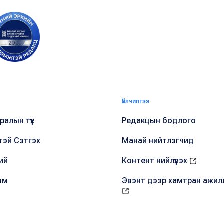
Үйлчилгээ
алын түүх
Редакцын бодлого
тэй Сэтгэх
Манай нийтлэгчид
ий
Контент нийлүүлэх
эм
Эвэнт дээр хамтран ажил