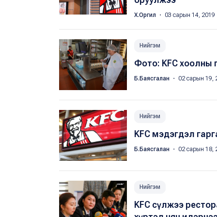
Х.Оргил
・ 03 сарын 14, 2019
Нийгэм
Фото: KFC хоолны 
Б.Баясгалан
・ 02 сарын 19, 
Нийгэм
KFC мэдэгдэл гарг
Б.Баясгалан
・ 02 сарын 18, 
Нийгэм
KFC сүлжээ рестор
хүртэл нян илэрчэ