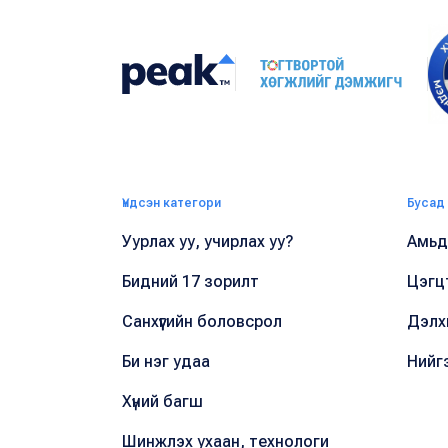
Үндсэн категори
Бусад
Уурлах уу, учирлах уу?
Амьдр
Бидний 17 зорилт
Цэгц
Санхүүгийн боловсрол
Дэлх
Би нэг удаа
Нийг
Хүний багш
Шинжлэх ухаан, технологи