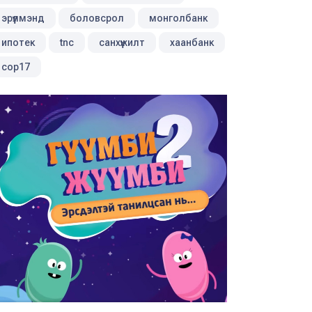
эрүүлмэнд
боловсрол
монголбанк
ипотек
tnc
санхүүжилт
хаанбанк
cop17