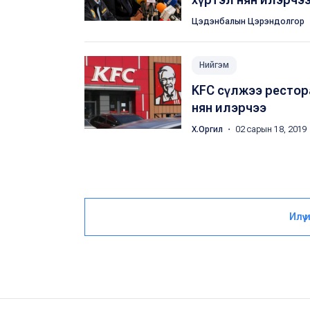
Цэдэнбалын Цэрэндолгор
Нийгэм
KFC сүлжээ рестор
нян илэрчээ
Х.Оргил
・ 02 сарын 18, 2019
Илүү