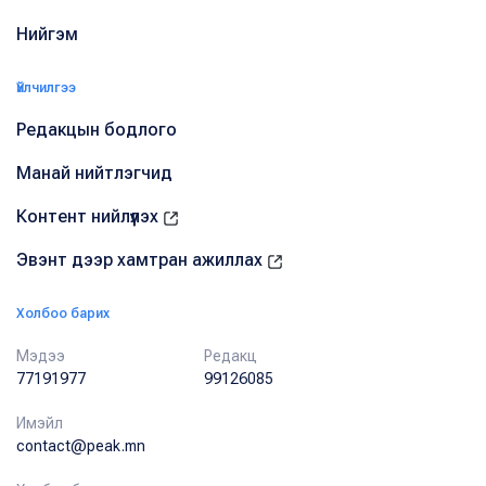
Нийгэм
Үйлчилгээ
Редакцын бодлого
Манай нийтлэгчид
Контент нийлүүлэх
Эвэнт дээр хамтран ажиллах
Холбоо барих
Мэдээ
Редакц
77191977
99126085
Имэйл
contact@peak.mn