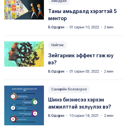
Амьдрал
Таны амьдралд хэрэгтэй 5
ментор
Б.Одсүрэн
・ 01 сарын 10, 2022 ・ 2 мин
Нийгэм
Зейгарник эффект гэж юу
вэ?
Б.Одсүрэн
・ 01 сарын 03, 2022 ・ 2 мин
Санхүүгийн боловсрол
Шинэ бизнесээ хэрхэн
амжилттай эхлүүлэх вэ?
Б.Одсүрэн
・ 10 сарын 18, 2021 ・ 2 мин