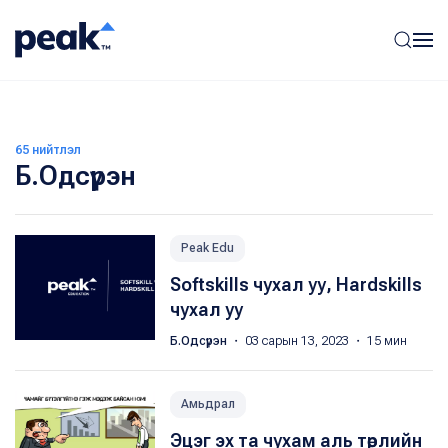
65 нийтлэл
Б.Одсүрэн
Peak Edu
Softskills чухал уу, Hardskills
чухал уу
Б.Одсүрэн
・ 03 сарын 13, 2023 ・ 15 мин
Амьдрал
Эцэг эх та чухам аль төрлийн