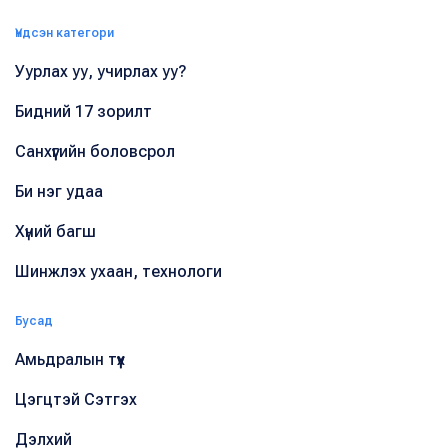
Үндсэн категори
Уурлах уу, учирлах уу?
Бидний 17 зорилт
Санхүүгийн боловсрол
Би нэг удаа
Хүний багш
Шинжлэх ухаан, технологи
Бусад
Амьдралын түүх
Цэгцтэй Сэтгэх
Дэлхий