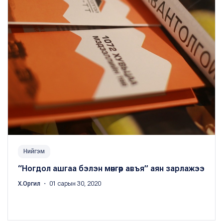
Нийгэм
“Ногдол ашгаа бэлэн мөнгөөр авъя” аян зарлажээ
Х.Оргил
・ 01 сарын 30, 2020