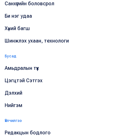
Санхүүгийн боловсрол
Би нэг удаа
Хүний багш
Шинжлэх ухаан, технологи
Бусад
Амьдралын түүх
Цэгцтэй Сэтгэх
Дэлхий
Нийгэм
Үйлчилгээ
Редакцын бодлого