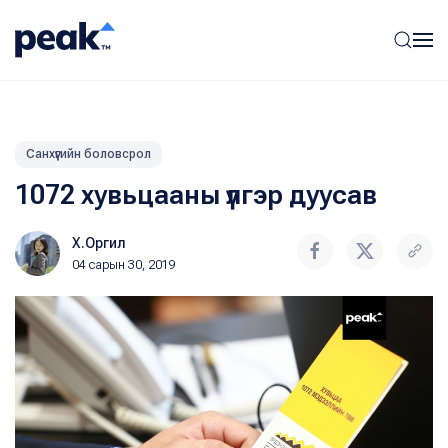
Санхүүгийн боловсрол
1072 хувьцааны үлгэр дуусав
Х.Оргил
04 сарын 30, 2019