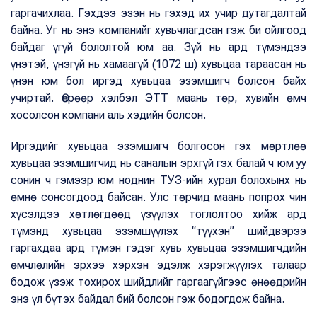
гаргачихлаа. Гэхдээ эзэн нь гэхэд их учир дутагдалтай
байна. Уг нь энэ компанийг хувьчлагдсан гэж би ойлгоод
байдаг үгүй бололтой юм аа. Зүй нь ард түмэндээ
үнэтэй, үнэгүй нь хамаагүй (1072 ш) хувьцаа тараасан нь
үнэн юм бол иргэд хувьцаа эзэмшигч болсон байх
учиртай. Өөрөөр хэлбэл ЭТТ маань төр, хувийн өмч
хосолсон компани аль хэдийн болсон.
Иргэдийг хувьцаа эзэмшигч болгосон гэх мөртлөө
хувьцаа эзэмшигчид нь саналын эрхгүй гэх балай ч юм уу
сонин ч гэмээр юм ноднин ТУЗ-ийн хурал болохынх нь
өмнө сонсогдоод байсан. Улс төрчид маань попрох чин
хүсэлдээ хөтлөгдөөд үзүүлэх тоглолтоо хийж ард
түмэнд хувьцаа эзэмшүүлэх “түүхэн” шийдвэрээ
гаргахдаа ард түмэн гэдэг хувь хувьцаа эзэмшигчдийн
өмчлөлийн эрхээ хэрхэн эдэлж хэрэгжүүлэх талаар
бодож үзэж тохирох шийдлийг гаргаагүйгээс өнөөдрийн
энэ үл бүтэх байдал бий болсон гэж бодогдож байна.