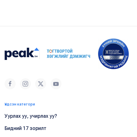
Үндсэн категори
Уурлах уу, учирлах уу?
Бидний 17 зорилт