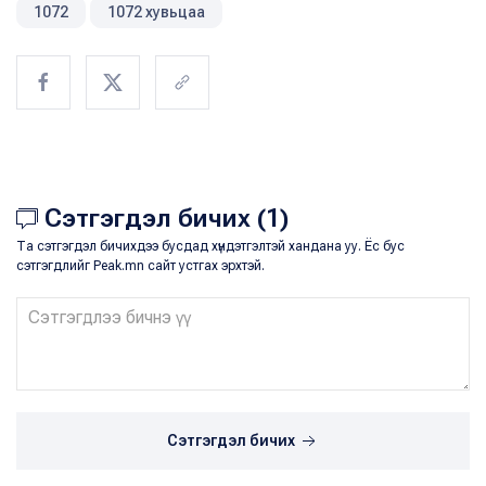
1072
1072 хувьцаа
Сэтгэгдэл бичих (1)
Та сэтгэгдэл бичихдээ бусдад хүндэтгэлтэй хандана уу. Ёс бус
сэтгэгдлийг Peak.mn сайт устгах эрхтэй.
Сэтгэгдэл бичих