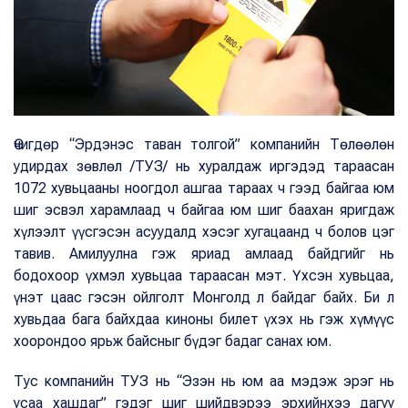
Өчигдөр “Эрдэнэс таван толгой” компанийн Төлөөлөн
удирдах зөвлөл /ТУЗ/ нь хуралдаж иргэдэд тараасан
1072 хувьцааны ноогдол ашгаа тараах ч гээд байгаа юм
шиг эсвэл харамлаад ч байгаа юм шиг баахан яригдаж
хүлээлт үүсгэсэн асуудалд хэсэг хугацаанд ч болов цэг
тавив. Амилуулна гэж яриад амлаад байдгийг нь
бодохоор үхмэл хувьцаа тараасан мэт. Үхсэн хувьцаа,
үнэт цаас гэсэн ойлголт Монголд л байдаг байх. Би л
хувьдаа бага байхдаа киноны билет үхэх нь гэж хүмүүс
хоорондоо ярьж байсныг бүдэг бадаг санах юм.
Тус компанийн ТУЗ нь “Эзэн нь юм аа мэдэж эрэг нь
усаа хашдаг” гэдэг шиг шийдвэрээ эрхийнхээ дагуу