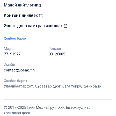
Манай нийтлэгчид
Контент нийлүүлэх
Эвэнт дээр хамтран ажиллах
Холбоо барих
Мэдээ
Редакц
77191977
99126085
Имэйл
contact@peak.mn
Холбоо барих
Улаанбаатар хот, Сүхбаатар дүүрэг, Бага тойруу, 24-р байр
© 2017-2025 Пийк Медиа Групп ХХК. Бүх эрх хуулиар
хамгаалагдсан.