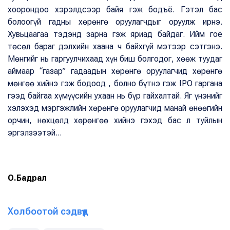
хоорондоо хэрэлдсээр байя гэж бодъё. Гэтэл бас
болоогүй гадны хөрөнгө оруулагчдыг оруулж ирнэ.
Хувьцаагаа тэдэнд зарна гэж яриад байдаг. Ийм гоё
төсөл бараг дэлхийн хаана ч байхгүй мэтээр сэтгэнэ.
Мөнгийг нь гаргуулчихаад хүн биш болгодог, хөөж туудаг
аймаар “газар” гадаадын хөрөнгө оруулагчид хөрөнгө
мөнгөө хийнэ гэж бодоод , болно бүтнэ гэж IPO гаргана
гээд байгаа хүмүүсийн ухаан нь бүр гайхалтай. Яг үнэнийг
хэлэхэд мэргэжлийн хөрөнгө оруулагчид манай өнөөгийн
орчин, нөхцөлд хөрөнгөө хийнэ гэхэд бас л туйлын
эргэлзээтэй...
О.Бадрал
Холбоотой сэдвүүд