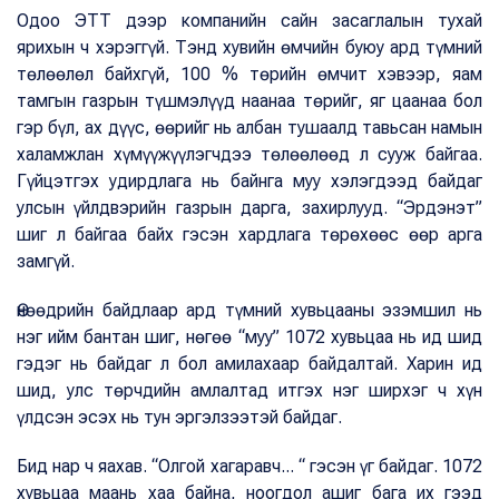
Одоо ЭТТ дээр компанийн сайн засаглалын тухай
ярихын ч хэрэггүй. Тэнд хувийн өмчийн буюу ард түмний
төлөөлөл байхгүй, 100 % төрийн өмчит хэвээр, яам
тамгын газрын түшмэлүүд наанаа төрийг, яг цаанаа бол
гэр бүл, ах дүүс, өөрийг нь албан тушаалд тавьсан намын
халамжлан хүмүүжүүлэгчдээ төлөөлөөд л сууж байгаа.
Гүйцэтгэх удирдлага нь байнга муу хэлэгдээд байдаг
улсын үйлдвэрийн газрын дарга, захирлууд. “Эрдэнэт”
шиг л байгаа байх гэсэн хардлага төрөхөөс өөр арга
замгүй.
Өнөөдрийн байдлаар ард түмний хувьцааны эзэмшил нь
нэг ийм бантан шиг, нөгөө “муу” 1072 хувьцаа нь ид шид
гэдэг нь байдаг л бол амилахаар байдалтай. Харин ид
шид, улс төрчдийн амлалтад итгэх нэг ширхэг ч хүн
үлдсэн эсэх нь тун эргэлзээтэй байдаг.
Бид нар ч яахав. “Олгой хагаравч... “ гэсэн үг байдаг. 1072
хувьцаа маань хаа байна, ноогдол ашиг бага их гээд