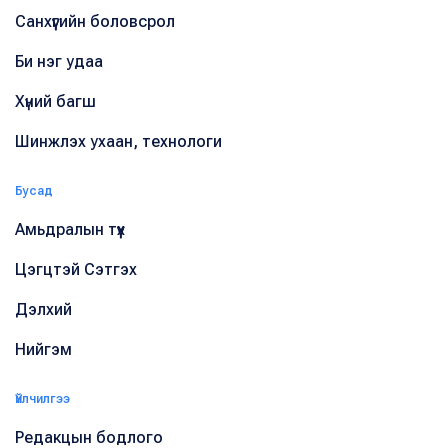
Санхүүгийн боловсрол
Би нэг удаа
Хүний багш
Шинжлэх ухаан, технологи
Бусад
Амьдралын түүх
Цэгцтэй Сэтгэх
Дэлхий
Нийгэм
Үйлчилгээ
Редакцын бодлого