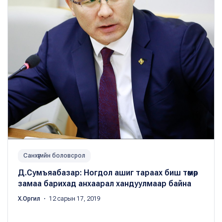
Санхүүгийн боловсрол
Д.Сумъяабазар: Ногдол ашиг тараах биш төмөр
замаа барихад анхаарал хандуулмаар байна
Х.Оргил
・ 12 сарын 17, 2019