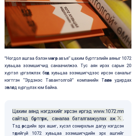
"Ногдол ашгаа бэлэн мөнгөөр авъя” цахим бүртгэлийн аяныг 1072
хувьцаа эзэмшигчид санаачилжээ. Тус аян ирэх сарын 20
хүртэл үргэлжлэх бөгөөд хувьцаа эзэмшигчдээс ирсэн саналыг
нэгтгэн “Эрдэнэс Тавантолгой” компанийн Төлөөлөн удирдах
зөвлөлд хүргүүлэх юм байна.
Цахим аянд нэгдэхийг хүссэн иргэд www.1072.mn
сайтад бүртгүүлж, саналаа баталгаажуулах аж
.
Тэд өөрсдийн эрх ашиг, хүсэл сонирхлын дагуу нэгдсэн
төдийгүй 1072 хувьцаа эзэмшигчдийн эрх ашгийг