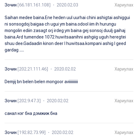
Зочин
[66.181.161.108] ・ 2020.02.03
Хариулах
Saihan medee baina.Ene heden uul uurhai chini ashigtai ashiggui
ni sonsogdoj baigaa ch ugui ym baina.odool iim ih hurungu
mongolin ediin zasagt orj irdeg ym baina gej sonsoj duulj gaihaj
baina.Ard tumendee 1072 huwitsaanihni ashgiig uguh heregtei
shuu dee.Gadaadin kinon deer l huwitsaa.kompani ashig l geed
gardag .....
Зочин
[202.21.111.46] ・ 2020.02.02
Хариулах
Demjij bn belen belen mongoor aviiiiiiiiii
Зочин
[202.9.47.3] ・ 2020.02.02
Хариулах
санал нэг бна дэмжиж бна
Зочин
[192.82.73.99] ・ 2020.02.02
Хариулах