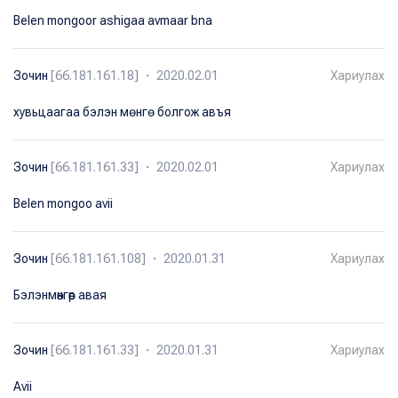
Belen mongoor ashigaa avmaar bna
Зочин
[66.181.161.18] ・ 2020.02.01
Хариулах
хувьцаагаа бэлэн мѳнгѳ болгож авъя
Зочин
[66.181.161.33] ・ 2020.02.01
Хариулах
Belen mongoo avii
Зочин
[66.181.161.108] ・ 2020.01.31
Хариулах
Бэлэнмөнгөөр авая
Зочин
[66.181.161.33] ・ 2020.01.31
Хариулах
Avii