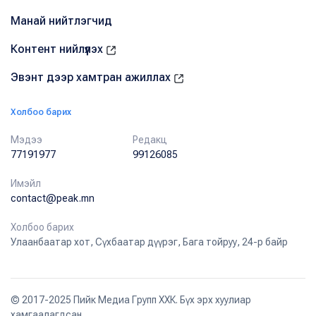
Манай нийтлэгчид
Контент нийлүүлэх
Эвэнт дээр хамтран ажиллах
Холбоо барих
Мэдээ
Редакц
77191977
99126085
Имэйл
contact@peak.mn
Холбоо барих
Улаанбаатар хот, Сүхбаатар дүүрэг, Бага тойруу, 24-р байр
© 2017-2025 Пийк Медиа Групп ХХК. Бүх эрх хуулиар
хамгаалагдсан.