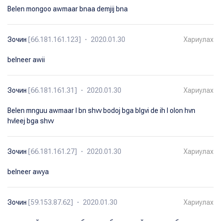
Belen mongoo awmaar bnaa demjij bna
Зочин
[66.181.161.123] ・ 2020.01.30
Хариулах
belneer awii
Зочин
[66.181.161.31] ・ 2020.01.30
Хариулах
Belen mnguu awmaar l bn shvv bodoj bga blgvi de ih l olon hvn
hvleej bga shvv
Зочин
[66.181.161.27] ・ 2020.01.30
Хариулах
belneer awya
Зочин
[59.153.87.62] ・ 2020.01.30
Хариулах