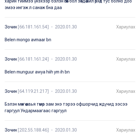
харин тиймээ үнэхээр бэлэн өгөх бол зөндөө айл өрхөд тус болно доо
эмээ ингэж л санаж бна даа
Зочин
[66.181.161.54] ・ 2020.01.30
Хариулах
Belen mongo avmaar bn
Зочин
[66.181.161.24] ・ 2020.01.30
Хариулах
Belen munguur awya hiih ym ih bn
Зочин
[64.119.21.217] ・ 2020.01.30
Хариулах
Бэлэн мөнгөө авья төмөр зам энэ тэрээ офшорчид ждүчид ээсээ
гаргуул Ундармаагаас гаргуул
Зочин
[202.55.188.46] ・ 2020.01.30
Хариулах