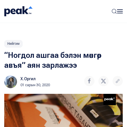
Нийгэм
“Ногдол ашгаа бэлэн мөнгөөр
авъя” аян зарлажээ
Х.Оргил
01 сарын 30, 2020