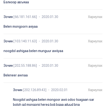
Бэлнээр авъяаа
Зочин
[66.181.161.66] ・ 2020.01.30
Хариулах
Belen mongoorn aviyaa
Зочин
[103.140.11.63] ・ 2020.01.30
Хариулах
noogdol ashigaa belen munguur awiiyaa
Зочин
[202.55.188.86] ・ 2020.01.30
Хариулах
Beleneer awnaa
Зочин
[202.126.89.43] ・ 2020.02.01
Хариулах
Noogdol ashgaa belen mongoor awii odoo tsagaan sar
boloh gd mongonii hereg bolj bgaa ailuud bna