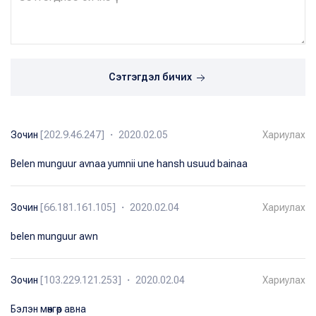
Сэтгэгдэл бичих
Зочин
[202.9.46.247] ・ 2020.02.05
Хариулах
Belen munguur avnaa yumnii une hansh usuud bainaa
Зочин
[66.181.161.105] ・ 2020.02.04
Хариулах
belen munguur awn
Зочин
[103.229.121.253] ・ 2020.02.04
Хариулах
Бэлэн мөнгөөр авна