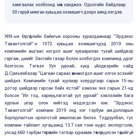
хамгаалах холбоонд мөн ханджээ. Одоогийн байдлаар
50 гаруй мянган хувьцаа эзэмшигч дээрх аянд нэгдэв.
УИХ-ын Өргөдлийн байнгын хорооны хуралдаанаар “Эрдэнэс
Тавантолгой”-н 1072 хувьцаа эзэмшигчдэд 2019 оны
компанийн ашгаас ногдол ашиг хуваарилах тухай шийдвэр
гаргаж, үүнийг Засгийн газар болон холбогдох компанид үүрэг
болгосон. Тэгвэл Уул уурхай, хүнд үйлдвэрийн сайд
Д.Сумъяабазар “Цагаан сараас өмнө ногдол ашиг олгох эсэхийг
шийднэ. Компанийн тухай хуулиар хоёрдугаар сарын 15-ны
дотор шийдвэр гарсан байх ёстой” хэмээн энэ сарын 21-нд
болсон “Ил тод, хариуцлагатай уул уурхай” хэвлэлийн бага
хурлын үеэр олон нийтэд мэдэгдсэн юм. “Эрдэнэс
Тавантолгой” компани 2019 онд нэг тэрбум ам.долларын
борлуулалтын орлоготой ажилласан билээ. Тодруулбал, тус
компани тайлант хугацаанд 13.7 сая тонн нүүрс экспортолж,
улсад 660 тэрбум төгрөгийн татвар хураамж төвлөрүүлсэн төдийгүй