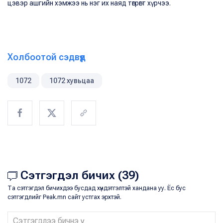
цэвэр ашгийн хэмжээ нь нэг их наяд төгрөгт хүрчээ.
Холбоотой сэдвүүд
1072
1072 хувьцаа
Сэтгэгдэл бичих (39)
Та сэтгэгдэл бичихдээ бусдад хүндэтгэлтэй хандана уу. Ёс бус
сэтгэгдлийг Peak.mn сайт устгах эрхтэй.