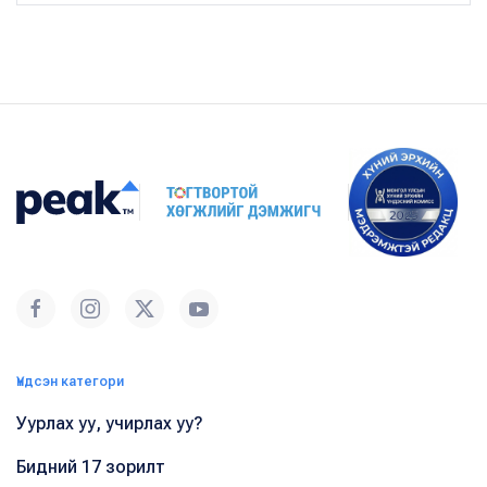
Үндсэн категори
Уурлах уу, учирлах уу?
Бидний 17 зорилт