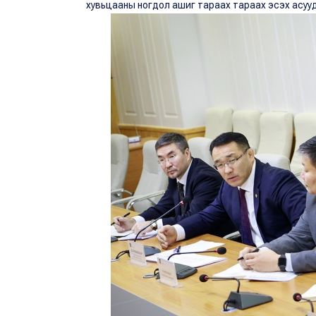
хувьцааны ногдол ашиг тараах тараах эсэх асуу