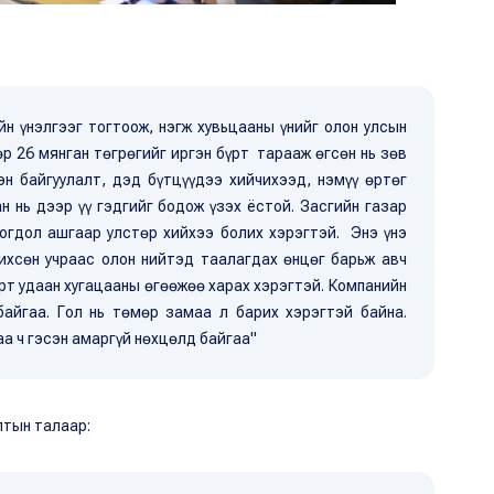
йн үнэлгээг тогтоож, нэгж хувьцааны үнийг олон улсын
 26 мянган төгрөгийг иргэн бүрт тарааж өгсөн нь зөв
эн байгуулалт, дэд бүтцүүдээ хийчихээд, нэмүү өртөг
 нь дээр үү гэдгийг бодож үзэх ёстой. Засгийн газар
ногдол ашгаар улстөр хийхээ болих хэрэгтэй. Энэ үнэ
чихсөн учраас олон нийтэд таалагдах өнцөг барьж авч
рт удаан хугацааны өгөөжөө харах хэрэгтэй. Компанийн
байгаа. Гол нь төмөр замаа л барих хэрэгтэй байна.
а ч гэсэн амаргүй нөхцөлд байгаа"
лтын талаар: