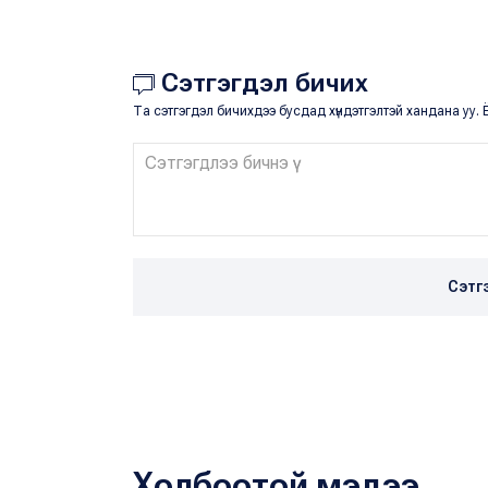
Сэтгэгдэл бичих
Та сэтгэгдэл бичихдээ бусдад хүндэтгэлтэй хандана уу. Ё
Сэтг
Холбоотой мэдээ