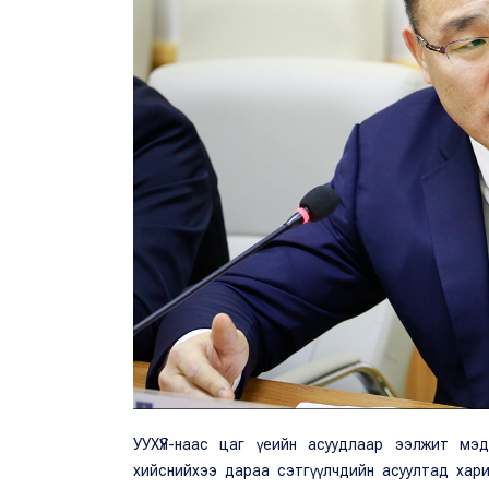
УУХҮЯ-наас цаг үеийн асуудлаар ээлжит мэ
хийснийхээ дараа сэтгүүлчдийн асуултад хари