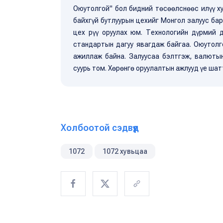
Оюутолгой" бол бидний төсөөлснөөс илүү х
байхгүй бутлуурын цехийг Монгол залуус бар
цех рүү оруулах юм. Технологийн дүрмий 
стандартын дагуу явагдаж байгаа. Оюутол
ажиллаж байна. Залуусаа бэлтгэж, валюты
суурь том. Хөрөнгө оруулалтын ажлууд үе шат
Холбоотой сэдвүүд
1072
1072 хувьцаа