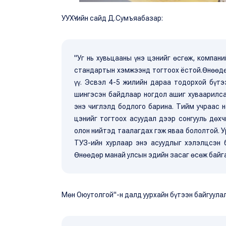
УУХҮ-ийн сайд Д.Сумъяабазар:
"Уг нь хувьцааны үнэ цэнийг өсгөж, компани
стандартын хэмжээнд тогтоох ёстой.Өнөөдөр
үү. Эсвэл 4-5 жилийн дараа тодорхой бүтэ
шингэсэн байдлаар ногдол ашиг хуваарилсан
энэ чиглэлд бодлого барина. Тийм учраас 
цэнийг тогтоох асуудал дээр сонгууль дөх
олон нийтэд таалагдах гэж яваа бололтой. У
ТУЗ-ийн хурлаар энэ асуудлыг хэлэлцсэн 
Өнөөдөр манай улсын эдийн засаг өсөж байга
Мөн Оюутолгой"-н далд уурхайн бүтээн байгуула