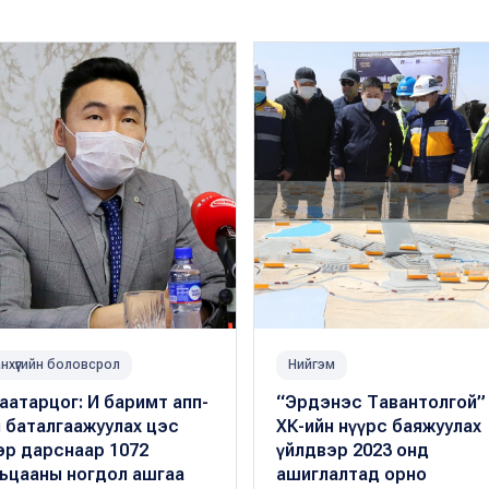
нхүүгийн боловсрол
Нийгэм
аатарцог: И баримт апп-
“Эрдэнэс Тавантолгой”
 баталгаажуулах цэс
ХК-ийн нүүрс баяжуулах
эр дарснаар 1072
үйлдвэр 2023 онд
вьцааны ногдол ашгаа
ашиглалтад орно