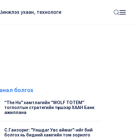
Шинжлэх ухаан, технологи
анал болгох
“The Hu" хамтлагийн “WOLF TOTEM”
тоглолтын стратегийн түншээр ХААН Банк
ажиллана
С.Ганзориг: "Уншдаг Увс аймаг"-ийг бий
болгох нь бидний хамгийн том зорилго