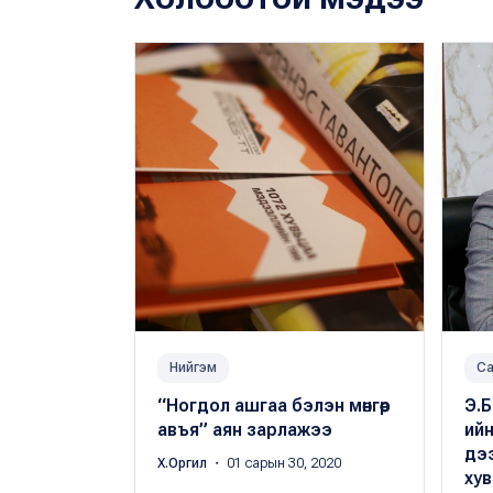
Нийгэм
Са
“Ногдол ашгаа бэлэн мөнгөөр
Э.Б
авъя” аян зарлажээ
ийн
дэ
Х.Оргил
・ 01 сарын 30, 2020
ху