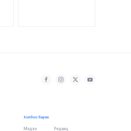
ногдол аш
бэлэн бол
Х.Оргил
・ 08 с
Холбоо барих
Мэдээ
Редакц