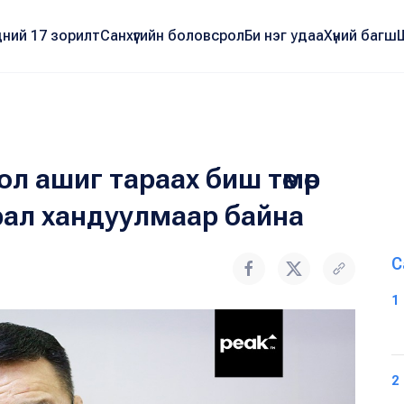
ний 17 зорилт
Санхүүгийн боловсрол
Би нэг удаа
Хүний багш
л ашиг тараах биш төмөр
рал хандуулмаар байна
С
1
2