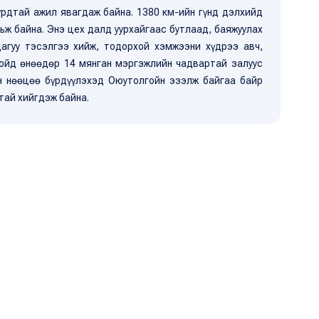
урдтай ажил явагдаж байна. 1380 км-ийн гүнд дэлхийд
ьж байна. Энэ цех далд уурхайгаас бутлаад, баяжуулах
дагуу тэсэлгээ хийж, тодорхой хэмжээни хүдрээ авч,
гойд өнөөдөр 14 мянган мэргэжлийн чадвартай залуус
н нөөцөө бүрдүүлэхэд Оюутолгойн эзэлж байгаа байр
тай хийгдэж байна.