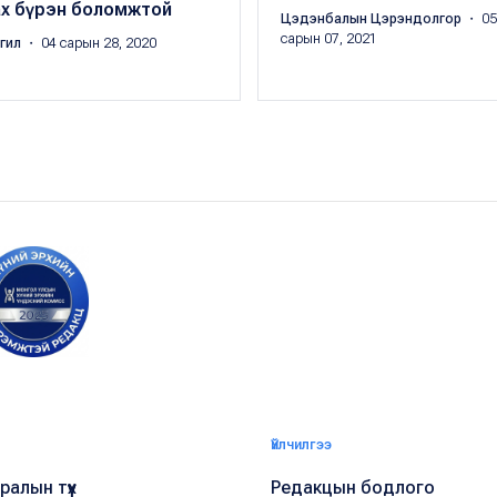
ах бүрэн боломжтой
Цэдэнбалын Цэрэндолгор
・ 05
сарын 07, 2021
ргил
・ 04 сарын 28, 2020
Үйлчилгээ
алын түүх
Редакцын бодлого