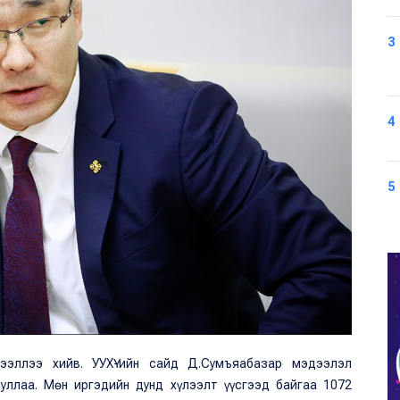
3
4
5
дээллээ хийв. УУХҮ-ийн сайд Д.Сумъяабазар мэдээлэл
уллаа. Мөн иргэдийн дунд хүлээлт үүсгээд байгаа 1072