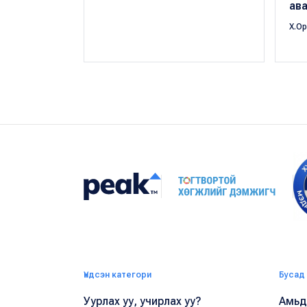
ав
Х.О
Үндсэн категори
Бусад
Уурлах уу, учирлах уу?
Амьдр