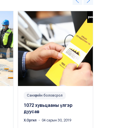
Санхүүгийн боловсрол
Санхүүгийн б
1072 хувьцааны үлгэр
С.Цэрэнда
дуусав
иргэдийн 
тулган, ба
Х.Оргил
・ 04 сарын 30, 2019
хийж 1072