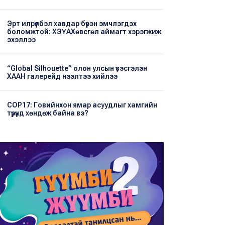
Эрт илрүүлбэл хавдар бүрэн эмчлэгдэх
боломжтой: ХЭҮА​Хөвсгөл аймагт хэрэгжиж
эхэллээ
“Global Silhouette” олон улсын үзэсгэлэн
ХААН галерейд нээлтээ хийлээ
COP17: Говийнхон ямар асуудлыг хамгийн
түрүүнд хөндөж байна вэ?