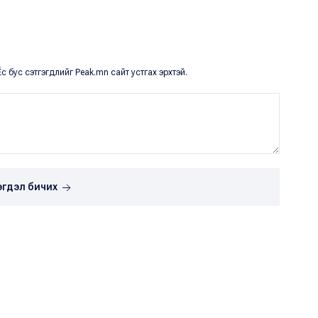
с бус сэтгэгдлийг Peak.mn сайт устгах эрхтэй.
эгдэл бичих