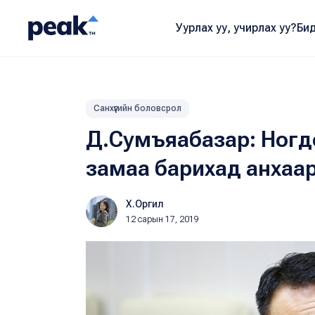
Уурлах уу, учирлах уу?
Бид
Санхүүгийн боловсрол
Д.Сумъяабазар: Ногдо
замаа барихад анхаа
Х.Оргил
12 сарын 17, 2019