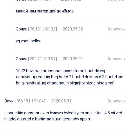
манай нам ингэж шийдсиймаа
Зочин
[66.181.161.32] ・ 2020.05.02
Хариулах
yg vnen hellee
Зочин
[202.21.109.57] ・ 2020.05.01
Хариулах
1072 huvitsai taraasnaas hoish tursn huuhdd yaj
ughuvduu(ireeduig harj bat d 2 huuhd dulmaa d 3 huuhd um
bn gj huvitsai ugj chadahguin oilgmjtoi bizde pisda mn)
Зочин
[66.181.161.84] ・ 2020.05.01
Хариулах
e barimtiin dansaar avah hvmvvs hvleeh yum bna le ter l 4 5 nii ved
hiigdej duusad e barimtad suun gesn shv app n