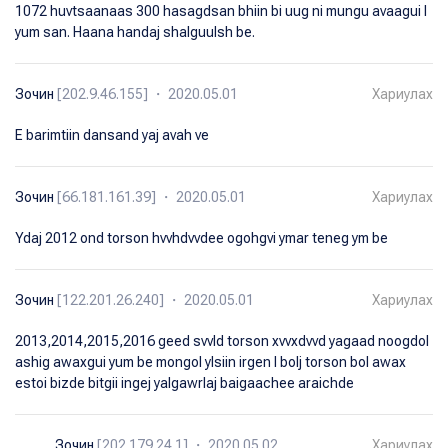
1072 huvtsaanaas 300 hasagdsan bhiin bi uug ni mungu avaagui l
yum san. Haana handaj shalguulsh be.
Зочин
[202.9.46.155] ・ 2020.05.01
Хариулах
E barimtiin dansand yaj avah ve
Зочин
[66.181.161.39] ・ 2020.05.01
Хариулах
Ydaj 2012 ond torson hvvhdvvdee ogohgvi ymar teneg ym be
Зочин
[122.201.26.240] ・ 2020.05.01
Хариулах
2013,2014,2015,2016 geed svvld torson xvvxdvvd yagaad noogdol
ashig awaxgui yum be mongol ylsiin irgen l bolj torson bol awax
estoi bizde bitgii ingej yalgawrlaj baigaachee araichde
Зочин
[202.179.24.1] ・ 2020.05.02
Хариулах