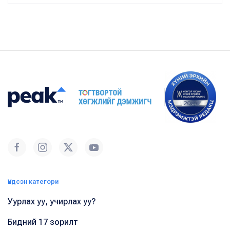
Үндсэн категори
Уурлах уу, учирлах уу?
Бидний 17 зорилт