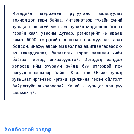
Иргэдийн мэдээлэл дутуугаас залилуулах
тохиолдол гарч байна. Интернэтээр тухайн хүний
хувьцааг аваагүй мөртлөө хувийн мэдээлэл болох
гэрийн хаяг, утасны дугаар, регистрийг нь аваад
нэмж 5000 төгрөгийн дансаар шилжүүлсэн авах
болсон. Энэхүү авсан мэдээллээ ашиглан facebook-
ээ хакердуулах, булаалгах зэрэг залилан хийж
байгааг иргэд анхаарууштай.
Иргэдэд хандаж
хэлэхэд ийм хуурамч зүйлд бүү итгээрэй гэж
сануулан хэлмээр байна. Хаалттай ХК-ийн хувьд
хувьцааг иргэнээс иргэнд арилжина гэсэн ойлголт
байдаггүйг анхаараарай. Хэний ч хувьцаа хэн рүү
шилжихгүй.
Холбоотой сэдвүүд