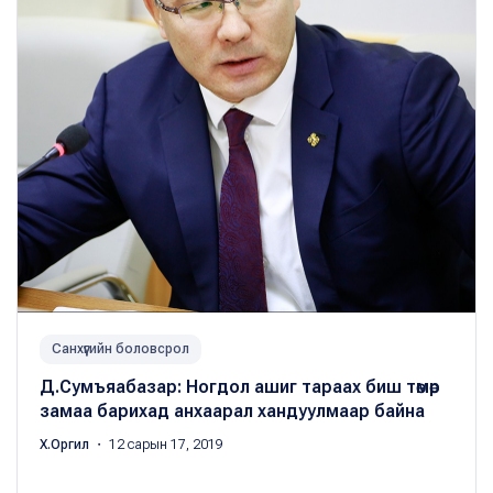
Санхүүгийн боловсрол
Д.Сумъяабазар: Ногдол ашиг тараах биш төмөр
замаа барихад анхаарал хандуулмаар байна
Х.Оргил
・ 12 сарын 17, 2019