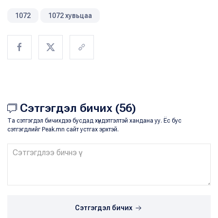
1072
1072 хувьцаа
Сэтгэгдэл бичих (56)
Та сэтгэгдэл бичихдээ бусдад хүндэтгэлтэй хандана уу. Ёс бус
сэтгэгдлийг Peak.mn сайт устгах эрхтэй.
Сэтгэгдэл бичих