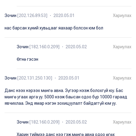
Зочин
[202.126.89.53] ・ 2020.05.01
Хариулах
нас барсан хүний хувьцааг яахаар болсон юм бол
Зочин
[182.160.0.209] ・ 2020.05.02
Хариулах
Өгнө гэсэн
Зочин
[202.131.250.130] ・ 2020.05.01
Хариулах
Данс нээх нэрээх мөнгө авна. Зүгээр нээж болохгүй юу. Бас
мөнгө угаах арга уу. 5000 нээж баысан одоо бүр 10000 гараад
явчихлаа. Энд ямар нэгэн зохицуулалт байдаггүй юм уу.
Зочин
[182.160.0.209] ・ 2020.05.02
Хариулах
Харин тиймээ данс нээ гэж мөнгө авна одоо өгөх