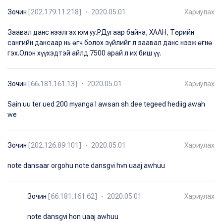
Зочин
[202.179.11.218] ・ 2020.05.01
Хариулах
Заавал данс нээлгэх юм уу.РДугаар байна, ХААН, Төрийн
сангийн дансаар нь өгч болох зүйлийг л заавал данс нээж өгнө
гэх.Олон хүүхэдтэй айлд 7500 арай л их биш үү.
Зочин
[66.181.161.13] ・ 2020.05.01
Хариулах
Sain uu ter ued 200 myanga l awsan sh dee tegeed hediig awah
we
Зочин
[202.126.89.101] ・ 2020.05.01
Хариулах
note dansaar orgohu note dansgvi hvn uaaj awhuu
Зочин
[66.181.161.62] ・ 2020.05.01
Хариулах
note dansgvi hon uaaj awhuu