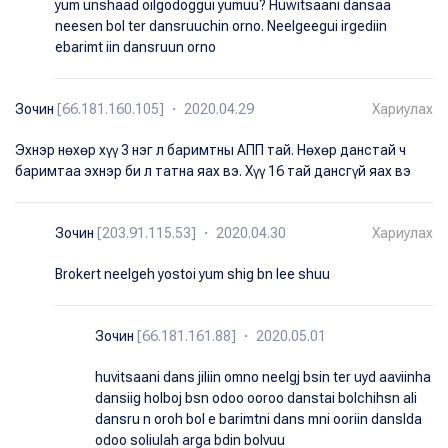
yum unshaad oilgodoggui yumuu? Huwitsaani dansaa
neesen bol ter dansruuchin orno. Neelgeegui irgediin
ebarimt iin dansruun orno
Зочин
[66.181.160.105] ・ 2020.04.29
Хариулах
Эхнэр нөхөр хүү 3 нэг л баримтны АПП тай. Нөхөр данстай ч
баримтаа эхнэр би л татна яах вэ. Хүү 16 тай дансгүй яах вэ
Зочин
[203.91.115.53] ・ 2020.04.30
Хариулах
Brokert neelgeh yostoi yum shig bn lee shuu
Зочин
[66.181.161.88] ・ 2020.05.01
huvitsaani dans jiliin omno neelgj bsin ter uyd aaviinha
dansiig holboj bsn odoo ooroo danstai bolchihsn ali
dansru n oroh bol e barimtni dans mni ooriin danslda
odoo soliulah arga bdin bolvuu