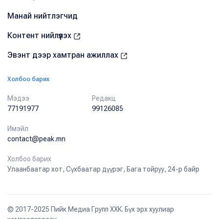
Манай нийтлэгчид
Контент нийлүүлэх
Эвэнт дээр хамтран ажиллах
Холбоо барих
Мэдээ
Редакц
77191977
99126085
Имэйл
contact@peak.mn
Холбоо барих
Улаанбаатар хот, Сүхбаатар дүүрэг, Бага тойруу, 24-р байр
© 2017-2025 Пийк Медиа Групп ХХК. Бүх эрх хуулиар