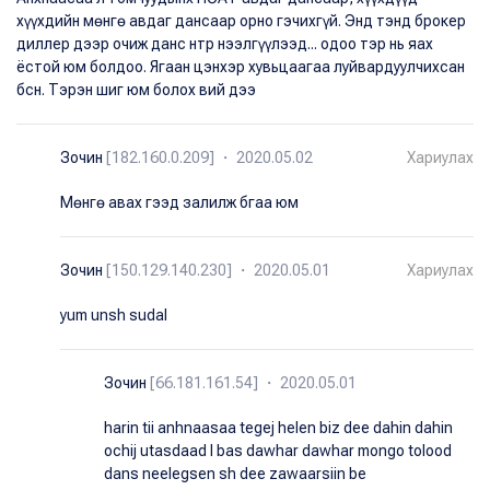
хүүхдийн мөнгө авдаг дансаар орно гэчихгүй. Энд тэнд брокер
диллер дээр очиж данс нтр нээлгүүлээд... одоо тэр нь яах
ёстой юм болдоо. Ягаан цэнхэр хувьцаагаа луйвардуулчихсан
бсн. Тэрэн шиг юм болох вий дээ
Зочин
[182.160.0.209] ・ 2020.05.02
Хариулах
Мөнгө авах гээд залилж бгаа юм
Зочин
[150.129.140.230] ・ 2020.05.01
Хариулах
yum unsh sudal
Зочин
[66.181.161.54] ・ 2020.05.01
harin tii anhnaasaa tegej helen biz dee dahin dahin
ochij utasdaad l bas dawhar dawhar mongo tolood
dans neelegsen sh dee zawaarsiin be