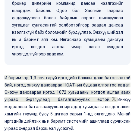
брокер дилерийн компанид дансаа нээлгэхийг
шаардаж байсан. Одоо бол Засгийн газраас
өндөржүүлсэн бэлэн байдлын зэрэгт шилжүүлсэн
хугацааг сунгасантай холбоотойгоор заавал дансаа
нээлгэхгүй байх боломжийг бүрдүүллээ. Энэхүү шийдэл
нь и баримт апп юм. Ингэснээр хувьцааны дансгүй
иргэд ногдол ашгаа ямар нэгэн хүндрэл
чирэгдэлгүйгээр авах юм.
И баримтад 1,3 сая гаруй иргэдийн банкны данс баталгаатай
бий, иргэд энэхүү дансаараа НӨАТ-ын буцаан олголтоо авдаг.
Энэхүү дансаараа иргэд 1072 хувьцааны ногдол ашгаа авах
учраас бүртгүүлээд баталгаажуулах ёстой.
Ийнхүү
мэдээллээ баталгаажуулсан иргэдэд хувьцааны ногдол ашиг
хамгийн түрүүнд буюу 5 дугаар сарын 1-нд олгогдоно. Манай
иргэдийн дийлэнх нь и баримт системийг ашиглаад сурчихсан
учраас хүндрэл бэрхшээл үүсэхгүй.