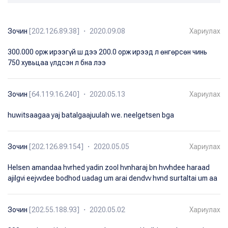
Зочин
[202.126.89.38] ・ 2020.09.08
Хариулах
300.000 орж ирээгүй ш дээ 200.0 орж ирээд л өнгөрсөн чинь
750 хувьцаа үлдсэн л бна лээ
Зочин
[64.119.16.240] ・ 2020.05.13
Хариулах
huwitsaagaa yaj batalgaajuulah we. neelgetsen bga
Зочин
[202.126.89.154] ・ 2020.05.05
Хариулах
Helsen amandaa hvrhed yadin zool hvnharaj bn hvvhdee haraad
ajilgvi eejvvdee bodhod uadag um arai dendvv hvnd surtaltai um aa
Зочин
[202.55.188.93] ・ 2020.05.02
Хариулах