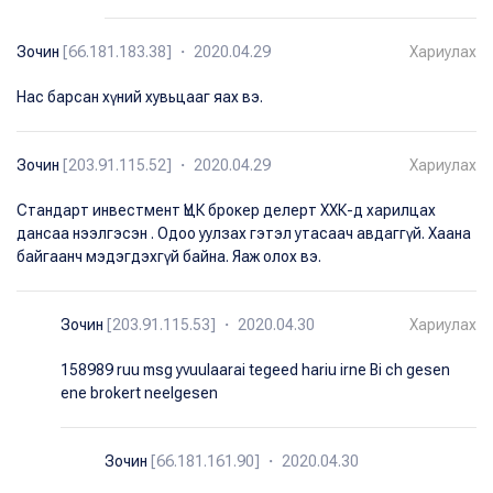
Зочин
[66.181.183.38] ・ 2020.04.29
Хариулах
Нас барсан хүний хувьцааг яах вэ.
Зочин
[203.91.115.52] ・ 2020.04.29
Хариулах
Стандарт инвестмент ҮЦК брокер делерт ХХК-д харилцах
дансаа нээлгэсэн . Одоо уулзах гэтэл утасаач авдаггүй. Хаана
байгаанч мэдэгдэхгүй байна. Яаж олох вэ.
Зочин
[203.91.115.53] ・ 2020.04.30
Хариулах
158989 ruu msg yvuulaarai tegeed hariu irne Bi ch gesen
ene brokert neelgesen
Зочин
[66.181.161.90] ・ 2020.04.30