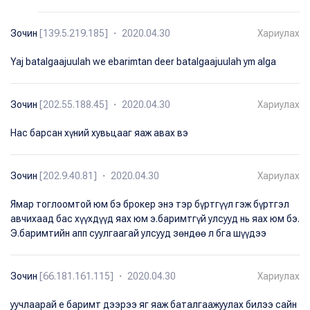
Зочин
[139.5.219.185] ・ 2020.04.30
Хариулах
Yaj batalgaajuulah we ebarimtan deer batalgaajuulah ym alga
Зочин
[202.55.188.45] ・ 2020.04.30
Хариулах
Нас барсан хүний хувьцааг яаж авах вэ
Зочин
[202.9.40.81] ・ 2020.04.30
Хариулах
Ямар тоглоомтой юм бэ брокер энэ тэр бүртгүүл гэж бүртгэл
авчихаад бас хүүхдүүд яах юм э.баримтгүй улсууд нь яах юм бэ.
Э.баримтийн апп суулгаагай улсууд зөндөө л бга шүүдээ
Зочин
[66.181.161.115] ・ 2020.04.30
Хариулах
уучлаарай е баримт дээрээ яг яаж баталгаажуулах билээ сайн