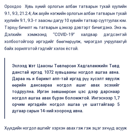
Орохдоо Хувь хүний орлогын албан татварын тухай хуулийн
9.1, 9.3, 21.2.4; Аж ахуйн нэгжийн орлогын албан татварын тухай
хуулийн 9.1, 9.3-т заасны дагуу 10 хувийн татвар суутгуулах юм.
Тэрхүү бичилт нь татварын цэнхэр дэвтэрт бичигдэнэ. Энэ нь
Дэлхийн хэмжээнд “COVID-19” халдвар дэгдсэнтэй
холбоотойгоор иргэдийг бөөгнөрүүлж, чирэгдэл учруулахгүй
байх зорилготой гэдгийг хэлэх ёстой.
Эхлээд Үнэт Цаасны Төвлөрсөн Хадгаламжийн Төвд
данстай иргэд 1072 хувьцааны ногдол ашгаа авна.
Дараа нь и баримт апп-тай иргэд рүү хүсэлт явуулж
өөрийн дансаараа ногдол ашиг авах эсэхийг
тодруулна. Иргэн зөвшөөрсөн цэс дээр дарснаар
ногдол ашгаа авах бүрэн боломжтой. Ингэснээр 1,7
орчим иргэдийн ногдол ашгаа үе шаттайгаар 5
дугаар сарын 14-ний хооронд авна.
Хүүхдийн ногдол ашгийг хэрхэн авах гэж гэж эцэг эхчүүд асууж