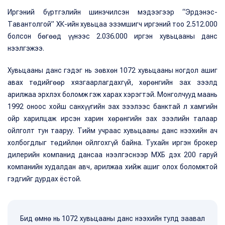
Иргэний бүртгэлийн шинэчилсэн мэдээгээр “Эрдэнэс-
Тавантолгой” ХК-ийн хувьцаа эзэмшигч иргэний тоо 2.512.000
болсон бөгөөд үүнээс 2.036.000 иргэн хувьцааны данс
нээлгэжээ.
Хувьцааны данс гэдэг нь зөвхөн 1072 хувьцааны ногдол ашиг
авах төдийгөөр хязгаарлагдахгүй, хөрөнгийн зах зээлд
арилжаа эрхлэх боломж гэж харах хэрэгтэй. Монголчууд маань
1992 оноос хойш санхүүгийн зах зээлээс банктай л хамгийн
ойр харилцаж ирсэн харин хөрөнгийн зах зээлийн талаар
ойлголт тун тааруу. Тийм учраас хувьцааны данс нээхийн ач
холбогдлыг төдийлөн ойлгохгүй байна. Тухайн иргэн брокер
дилерийн компанид дансаа нээлгэснээр МХБ дэх 200 гаруй
компанийн худалдан авч, арилжаа хийж ашиг олох боломжтой
гэдгийг дурдах ёстой.
Бид өмнө нь 1072 хувьцааны данс нээхийн тулд заавал