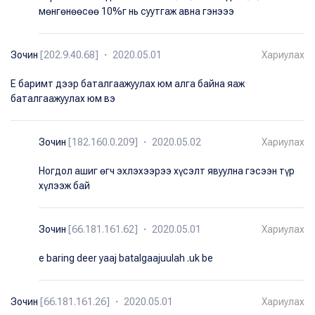
мөнгөнөөсөө 10%г нь суутгаж авна гэнэээ
Зочин
[202.9.40.68] ・ 2020.05.01
Хариулах
E баримт дээр баталгаажуулах юм алга байна яаж
баталгаажуулах юм вэ
Зочин
[182.160.0.209] ・ 2020.05.02
Хариулах
Ногдол ашиг өгч эхлэхээрээ хүсэлт явуулна гэсээн түр
хүлээж бай
Зочин
[66.181.161.62] ・ 2020.05.01
Хариулах
e baring deer yaaj batalgaajuulah .uk be
Зочин
[66.181.161.26] ・ 2020.05.01
Хариулах