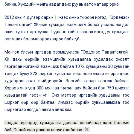
байна. Хүүхдийн мөнгө авдаг данс руу нь автоматаар орно.
2012 оны 4 дүгээр сарын 11-ээс өмнө төрсөн иргэд “Эрдэнэс-
Тавантолгой” ХК-ийн хувьцаа эзэмшигч болох учраас ногдол
ашиг хүртэх эрх үүснэ. Түүнээс хойш төрсөн иргэд уг хувьцааг
эзэмших боломж одоохондоо байхгүй.
Монгол Улсын иргэдэд эзэмшүүлсэн “Эрдэнэс Тавантолгой”
ХК дахь өөрийн эзэмшлийн хувьцаагаа худалдах хүсэлт
гаргасан иргэний эзэмшиж байгаа 1072 хувьцааны 30 хувьтай
тэнцэх буюу 323 ширхэг хувьцааг нэрлэсэн үнээр нь иргэдээс
худалдаж авах шийдвэрийг Засгийн газар гаргаж байсан.
Хэрвээ энэ үед 300 мянган төгрөг авч байсан бол 750 ширхэг
хувьцаатай гэсэн үг. Энэ мэтээр иргэдийн хувьцааны тоо
ширхэг өөр өөр байгаа. Иймээс өөрийн хувьцааныхаа тоо
ширхэгээр ногдол ашгаа авах юм.
Гэхдээ иргэдэд хувьцааны дансаа онлайнаар нээх боломж
бий. Онлайнаар дансаа нээчихэж болно.