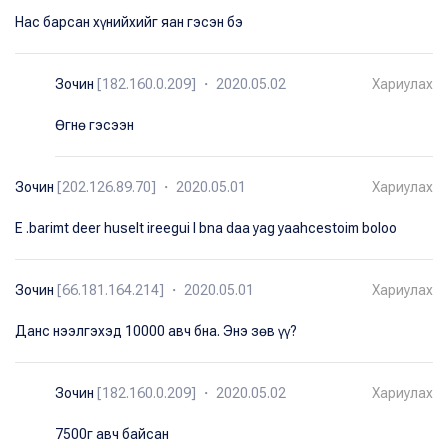
Нас барсан хүнийхийг яан гэсэн бэ
Зочин
[182.160.0.209] ・ 2020.05.02
Хариулах
Өгнө гэсээн
Зочин
[202.126.89.70] ・ 2020.05.01
Хариулах
E .barimt deer huselt ireegui l bna daa yag yaahcestoim boloo
Зочин
[66.181.164.214] ・ 2020.05.01
Хариулах
Данс нээлгэхэд 10000 авч бна. Энэ зөв үү?
Зочин
[182.160.0.209] ・ 2020.05.02
Хариулах
7500г авч байсан