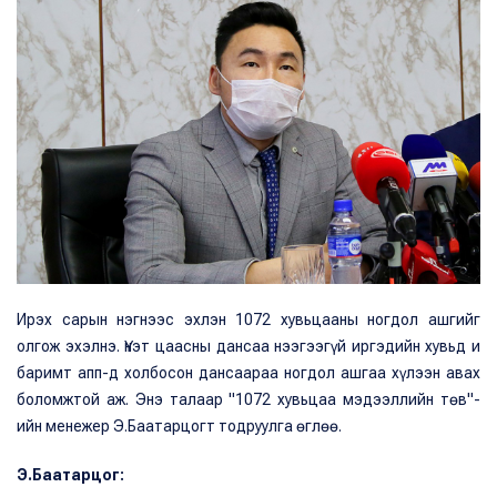
Ирэх сарын нэгнээс эхлэн 1072 хувьцааны ногдол ашгийг
олгож эхэлнэ. Үнэт цаасны дансаа нээгээгүй иргэдийн хувьд и
баримт апп-д холбосон дансаараа ногдол ашгаа хүлээн авах
боломжтой аж. Энэ талаар "1072 хувьцаа мэдээллийн төв"-
ийн менежер Э.Баатарцогт тодруулга өглөө.
Э.Баатарцог: