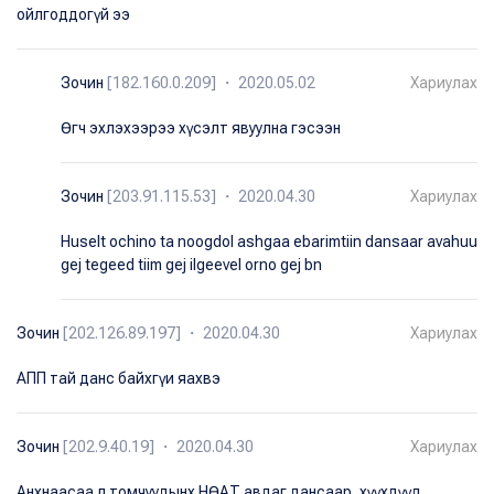
ойлгоддогүй ээ
Зочин
[182.160.0.209] ・ 2020.05.02
Хариулах
Өгч эхлэхээрээ хүсэлт явуулна гэсээн
Зочин
[203.91.115.53] ・ 2020.04.30
Хариулах
Huselt ochino ta noogdol ashgaa ebarimtiin dansaar avahuu
gej tegeed tiim gej ilgeevel orno gej bn
Зочин
[202.126.89.197] ・ 2020.04.30
Хариулах
АПП тай данс байхгүи яахвэ
Зочин
[202.9.40.19] ・ 2020.04.30
Хариулах
Анхнаасаа л томчуудынх НӨАТ авдаг дансаар, хүүхдүүд