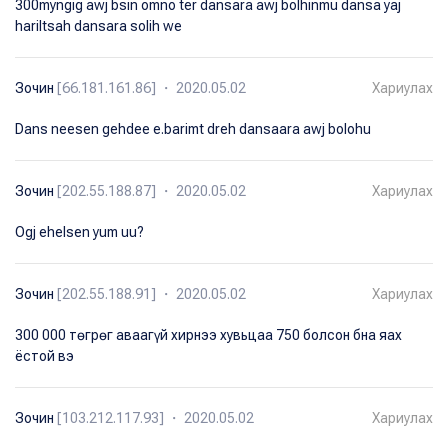
300myngig awj bsin omno ter dansara awj bolhinmu dansa yaj
hariltsah dansara solih we
Зочин
[66.181.161.86] ・ 2020.05.02
Хариулах
Dans neesen gehdee e.barimt dreh dansaara awj bolohu
Зочин
[202.55.188.87] ・ 2020.05.02
Хариулах
Ogj ehelsen yum uu?
Зочин
[202.55.188.91] ・ 2020.05.02
Хариулах
300 000 төгрөг аваагүй хирнээ хувьцаа 750 болсон бна яах
ёстой вэ
Зочин
[103.212.117.93] ・ 2020.05.02
Хариулах