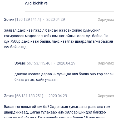
yu gj bichih ve
Зочин
[150.129.141.4] ・ 2020.04.29
Хариулах
заавал данс нээ гээд л байсан. нээсэн хойно хүмүүсийг
хохироосон мэдээлэл хийх юм. нэг айлын олон хүн байна. 1л
хүн 7500р данс нээж байна. ланс нээлгэх шаардлагагүй байсан
юм байна шд
Зочин
[59.153.115.46] ・ 2020.04.29
Хариулах
дансаа нээвэл дараа нь хувьцаа авч болно энэ тэр гэсэн
бна ш дэ хө, сайн уншаач
Зочин
[66.181.183.251] ・ 2020.04.29
Хариулах
Яасан тоглоомтой юм бэ? Хэдэн жил хувьцааны данс энэ гэж
шаардчихаад, цагаа тулахаар ийм хялбар шийдэл байжээ
гээд сууж байх юм. Тэтгэврийн хөгшид болон 15.аас доош