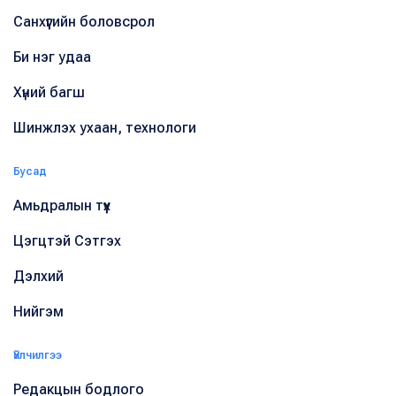
Санхүүгийн боловсрол
Би нэг удаа
Хүний багш
Шинжлэх ухаан, технологи
Бусад
Амьдралын түүх
Цэгцтэй Сэтгэх
Дэлхий
Нийгэм
Үйлчилгээ
Редакцын бодлого