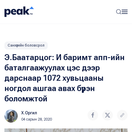
Санхүүгийн боловсрол
Э.Баатарцог: И баримт апп-ийн
баталгаажуулах цэс дээр
дарснаар 1072 хувьцааны
ногдол ашгаа авах бүрэн
боломжтой
Х.Оргил
04 сарын 28, 2020