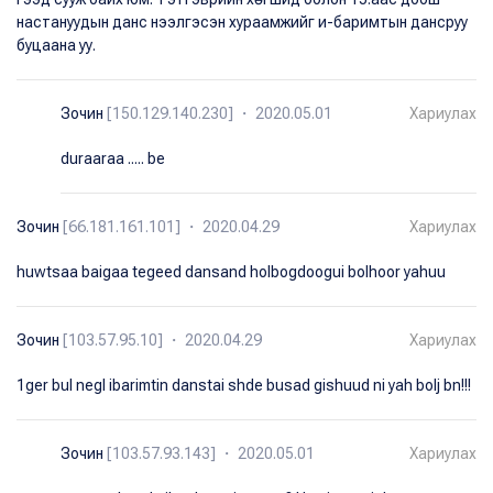
настануудын данс нээлгэсэн хураамжийг и-баримтын дансруу
буцаана уу.
Зочин
[150.129.140.230] ・ 2020.05.01
Хариулах
duraaraa ..... be
Зочин
[66.181.161.101] ・ 2020.04.29
Хариулах
huwtsaa baigaa tegeed dansand holbogdoogui bolhoor yahuu
Зочин
[103.57.95.10] ・ 2020.04.29
Хариулах
1ger bul negl ibarimtin danstai shde busad gishuud ni yah bolj bn!!!
Зочин
[103.57.93.143] ・ 2020.05.01
Хариулах