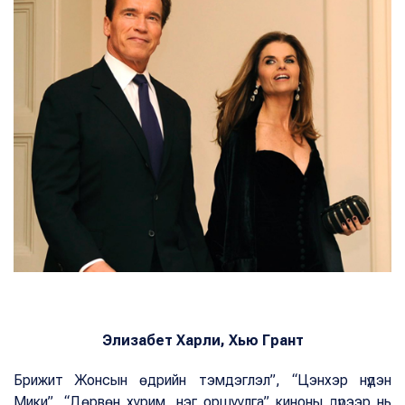
Элизабет Харли, Хью Грант
Брижит Жонсын өдрийн тэмдэглэл”, “Цэнхэр нүдэн
Мики”, “Дөрвөн хурим, нэг оршуулга” киноны дүрээр нь