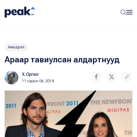
Амьдрал
Араар тавиулсан алдартнууд
Х.Оргил
11 сарын 04, 2018