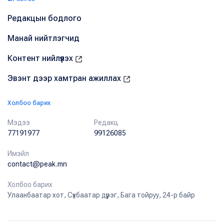
Редакцын бодлого
Манай нийтлэгчид
Контент нийлүүлэх
Эвэнт дээр хамтран ажиллах
Холбоо барих
Мэдээ
Редакц
77191977
99126085
Имэйл
contact@peak.mn
Холбоо барих
Улаанбаатар хот, Сүхбаатар дүүрэг, Бага тойруу, 24-р байр