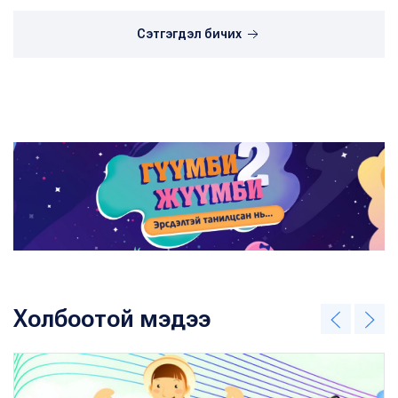
Сэтгэгдэл бичих
Холбоотой мэдээ