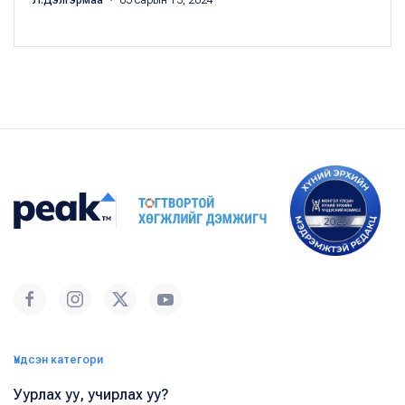
Л.Дэлгэрмаа
・ 05 сарын 15, 2024
Үндсэн категори
Уурлах уу, учирлах уу?