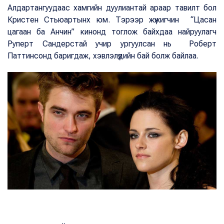
Алдартангуудаас хамгийн дуулиантай араар тавилт бол
Кристен Стьюартынх юм. Тэрээр жүжигчин “Цасан
цагаан ба Анчин” кинонд тоглож байхдаа найруулагч
Руперт Сандерстай учир ургуулсан нь Роберт
Паттинсонд баригдаж, хэвлэлүүдийн бай болж байлаа.