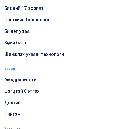
Бидний 17 зорилт
Санхүүгийн боловсрол
Би нэг удаа
Хүний багш
Шинжлэх ухаан, технологи
Бусад
Амьдралын түүх
Цэгцтэй Сэтгэх
Дэлхий
Нийгэм
Үйлчилгээ