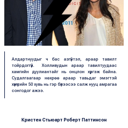
Алдартнуудыг ч бас азгүйтэл, араар тавилт
тойрдоггүй. Холливудын араар тавилтуудаас
хамгийн дуулиантайг нь онцлон хүргэж байна.
Судалгаагаар нөхрөө араар тавьдаг эмэгтэй
хүмүүсийн 50 хувь нь гэр бүлээсээ салж нууц амрагаа
сонгодог ажээ.
Кристен Стьюарт Роберт Паттинсон