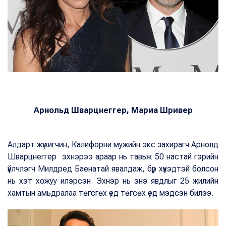
Арнольд Шварцнеггер, Мариа Шривер
Алдарт жүжигчин, Калифорни мужийн экс захирагч Арнолд
Шварцнеггер эхнэрээ араар нь тавьж 50 настай гэрийн
үйлчлэгч Милдред Баенатай явалдаж, бүр хүүхэдтэй болсон
нь хэт хожуу илэрсэн. Эхнэр нь энэ явдлыг 25 жилийн
хамтын амьдралаа төгсгөх үед төгсөх үед мэдсэн билээ.