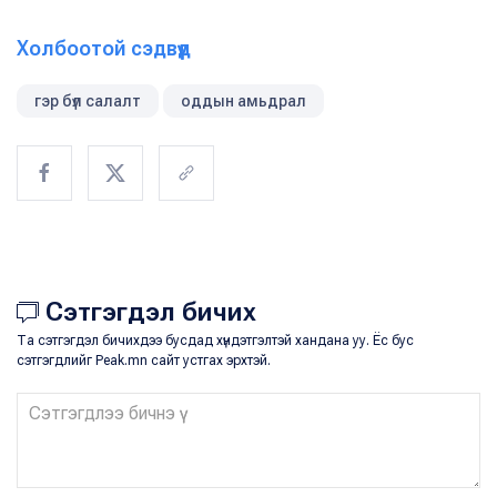
Холбоотой сэдвүүд
гэр бүл салалт
оддын амьдрал
Сэтгэгдэл бичих
Та сэтгэгдэл бичихдээ бусдад хүндэтгэлтэй хандана уу. Ёс бус
сэтгэгдлийг Peak.mn сайт устгах эрхтэй.