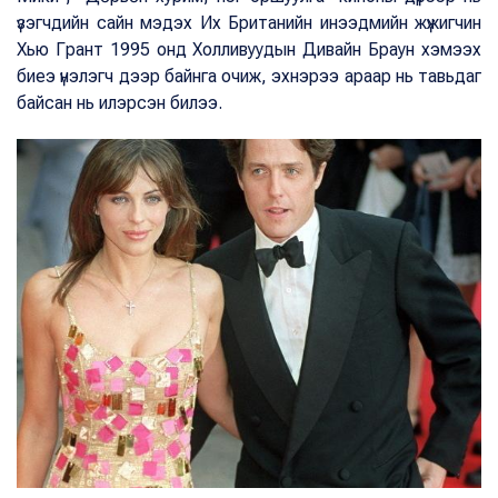
үзэгчдийн сайн мэдэх Их Британийн инээдмийн жүжигчин
Хью Грант 1995 онд Холливуудын Дивайн Браун хэмээх
биеэ үнэлэгч дээр байнга очиж, эхнэрээ араар нь тавьдаг
байсан нь илэрсэн билээ.