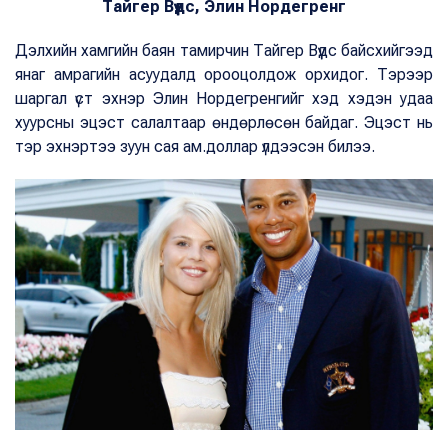
Тайгер Вүүдс, Элин Нордегренг
Дэлхийн хамгийн баян тамирчин Тайгер Вүүдс байсхийгээд
янаг амрагийн асуудалд орооцолдож орхидог. Тэрээр
шаргал үст эхнэр Элин Нордегренгийг хэд хэдэн удаа
хуурсны эцэст салалтаар өндөрлөсөн байдаг. Эцэст нь
тэр эхнэртээ зуун сая ам.доллар үлдээсэн билээ.