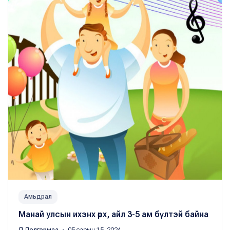
Амьдрал
Манай улсын ихэнх өрх, айл 3-5 ам бүлтэй байна