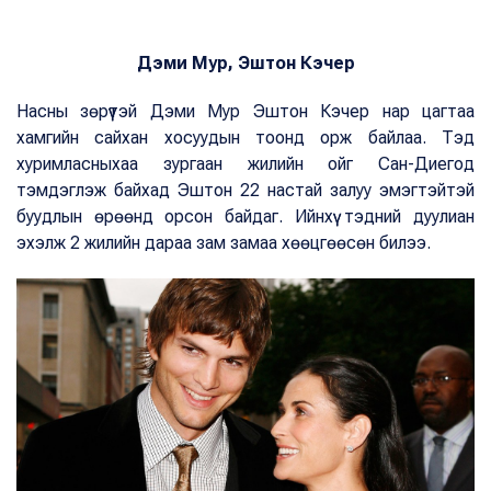
Дэми Мур, Эштон Кэчер
Насны зөрүүтэй Дэми Мур Эштон Кэчер нар цагтаа
хамгийн сайхан хосуудын тоонд орж байлаа. Тэд
хуримласныхаа зургаан жилийн ойг Сан-Диегод
тэмдэглэж байхад Эштон 22 настай залуу эмэгтэйтэй
буудлын өрөөнд орсон байдаг. Ийнхүү тэдний дуулиан
эхэлж 2 жилийн дараа зам замаа хөөцгөөсөн билээ.