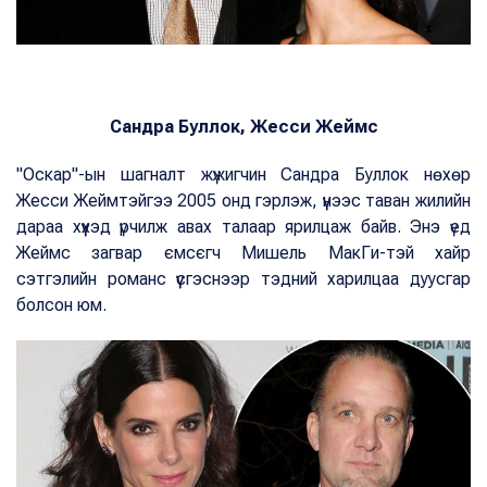
Сандра Буллок, Жесси Жеймс
"Оскар"-ын шагналт жүжигчин Сандра Буллок нөхөр
Жесси Жеймтэйгээ 2005 онд гэрлэж, үүнээс таван жилийн
дараа хүүхэд үрчилж авах талаар ярилцаж байв. Энэ үед
Жеймс загвар ємсєгч Мишель МакГи-тэй хайр
сэтгэлийн романс үүсгэснээр тэдний харилцаа дуусгар
болсон юм.