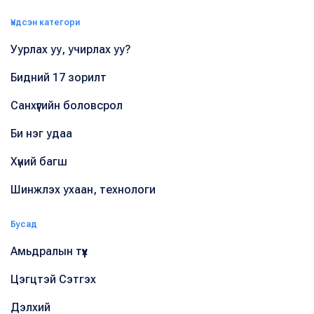
Үндсэн категори
Уурлах уу, учирлах уу?
Бидний 17 зорилт
Санхүүгийн боловсрол
Би нэг удаа
Хүний багш
Шинжлэх ухаан, технологи
Бусад
Амьдралын түүх
Цэгцтэй Сэтгэх
Дэлхий