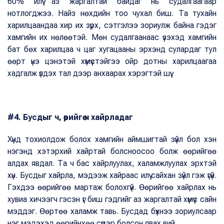
60% илүү аз жаргалтай байдаг нь судалгаагаар
нотлогджээ. Найз нөхдийн тоо чухал биш. Та тухайн
харилцаандаа хир их зүрх, сэтгэлээ зориулж байна гэдэг
хамгийн их нөлөөтэй. Мөн судалгаанаас үзэхэд хамгийн
бат бөх харилцаа ч цаг хугацааны эрхэнд сулардаг тул
өөрт үнэ цэнэтэй хүмүүстэйгээ ойр дотны харилцаагаа
хадгалж үлдэх тал дээр анхаарах хэрэгтэй шүү.
#4. Бусдыг ч, өөрийгөө ч хайрладаг
Хүнд тохиолдож болох хамгийн аймшигтай зүйл бол хэн
нэгэнд хэтэрхий хайртай болсноосоо болж өөрийгөө
алдах явдал. Та ч бас хайрлуулах, халамжлуулах эрхтэй
хүн. Бусдыг хайрла, мэдээж хайраас илүү сайхан зүйл гэж үгүй.
Гэхдээ өөрийгөө мартаж болохгүй. Өөрийгөө хайрлах нь
хувиа хичээгч гэсэн үг биш гэдгийг аз жаргалтай хүмүүс сайн
мэддэг. Өөртөө халамж тавь. Бусдад бүхнээ зориулсаар
нэг мэдэхэд өөрийнхөө сүүдэр болсон явах вий.