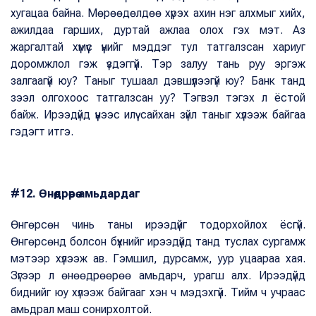
хугацаа байна. Мөрөөдөлдөө хүрэх ахин нэг алхмыг хийх,
ажилдаа гарших, дуртай ажлаа олох гэх мэт. Аз
жаргалтай хүмүүс үүнийг мэддэг тул татгалзсан хариуг
доромжлол гэж үздэггүй. Тэр залуу тань руу эргэж
залгаагүй юу? Таныг тушаал дэвшүүлээгүй юу? Банк танд
зээл олгохоос татгалзсан уу? Тэгвэл тэгэх л ёстой
байж. Ирээдүйд үүнээс илүү сайхан зүйл таныг хүлээж байгаа
гэдэгт итгэ.
#12. Өнөөдрөөрөө амьдардаг
Өнгөрсөн чинь таны ирээдүйг тодорхойлох ёсгүй.
Өнгөрсөнд болсон бүхнийг ирээдүйд танд туслах сургамж
мэтээр хүлээж ав. Гэмшил, дурсамж, уур уцаараа хая.
Зүгээр л өнөөдрөөрөө амьдарч, урагш алх. Ирээдүйд
биднийг юу хүлээж байгааг хэн ч мэдэхгүй. Тийм ч учраас
амьдрал маш сонирхолтой.