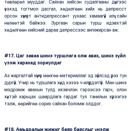
төвлөрөл мууддаг. Саяхан хийсэн судалгааны дүнгээс
үзэхэд тогтмол дасгал, хөдөлгөөн хийх нь депресст
орсон хүмүүст антидепрессант уухаас хамаагүй илүү сайн
нөлөөтэй байжээ. Зургаан сарын турш идэвхтэй
хөдөлгөөн хийсний дараа депрессээс ангижирсан аж.
#17. Цаг заваа шинэ туршлага олж авах, шинэ зүйл
үзэж харахад зориулдаг
Аз жаргалтай хүмүүс мөнгөө материаллаг эд зүйлсэд үрэх тун
дургүй. Учир нь туршлага хүнд хэзээ ч илүүддэггүй. Мөн шинэ
мэдрэмж авахын тулд ихэвчлэн гэрээсээ гарч, олон
хүнтэй харьцах шаардлага гардаг тул танилын хүрээгээ
тэлж, өөрийгөө сорих сайхан боломж олддог.
#18. Амьдралын жижиг баяр баяслыг үнэлж