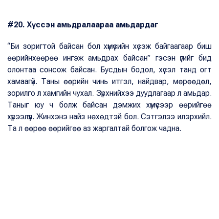
#20. Хүссэн амьдралаараа амьдардаг
“Би зоригтой байсан бол хүмүүсийн хүсэж байгаагаар биш
өөрийнхөөрөө ингэж амьдрах байсан” гэсэн үгийг бид
олонтаа сонсож байсан. Бусдын бодол, хүсэл танд огт
хамаагүй. Таны өөрийн чинь итгэл, найдвар, мөрөөдөл,
зорилго л хамгийн чухал. Зүрхнийхээ дуудлагаар л амьдар.
Таныг юу ч болж байсан дэмжих хүмүүсээр өөрийгөө
хүрээлүүл. Жинхэнэ найз нөхөдтэй бол. Сэтгэлээ илэрхийл.
Та л өөрөө өөрийгөө аз жаргалтай болгож чадна.