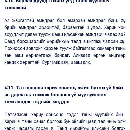
#10. Бараан өдрүүд тохиох үед хэрэгжүүлэх Б
төлөвлөгөөтэй
Аз жаргалтай амьдрал бол амархан амьдрал биш. Хүн
бүрийн амьдрал эрээнтэй, бараантай шүү дээ. Харин хэн
асуудлыг даван туулж цааш илүү сайхан амьдарч чадах вэ?
Саад бэрхшээлийг өөрийнхөө талд ашиглаж чадсан хүн.
Тохиосон зовлонг хэрхэн туулж байгаагаас хамаарч таны
зан ааш өөрчлөгдөж байдаг. Аливаад өргөн өнцгөөр
хандах хэрэгтэй. Сургамж авч, цааш алх.
#11. Татгалзсан хариу сонсох, ажил бүтэхгүй байх
нь дараа нь тохиож болзошгүй муу зүйлээс
хамгаалдаг гэдгийг мэддэг
Татгалзсан хариу сонсоно гэдэг таны муугийнх биш.
Харин ч таны санал болгож буй зүйлийг цаад тал чинь олж
харж чадаагүй гэсэн үг. Танд өөрийгөө илүү сайн болгох