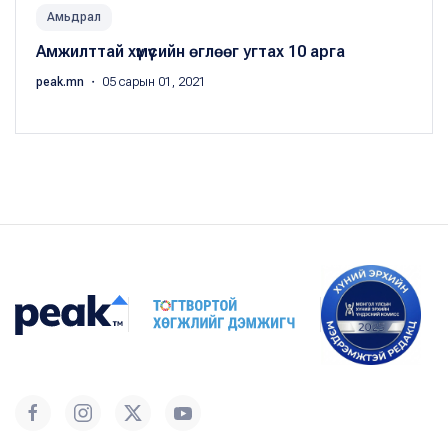
Амьдрал
Амжилттай хүмүүсийн өглөөг угтах 10 арга
peak.mn
・ 05 сарын 01, 2021