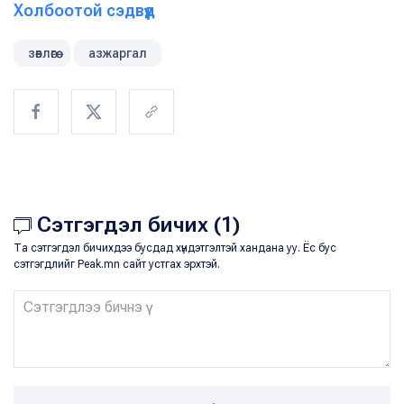
Холбоотой сэдвүүд
зөвлөгөө
азжаргал
Сэтгэгдэл бичих (1)
Та сэтгэгдэл бичихдээ бусдад хүндэтгэлтэй хандана уу. Ёс бус
сэтгэгдлийг Peak.mn сайт устгах эрхтэй.