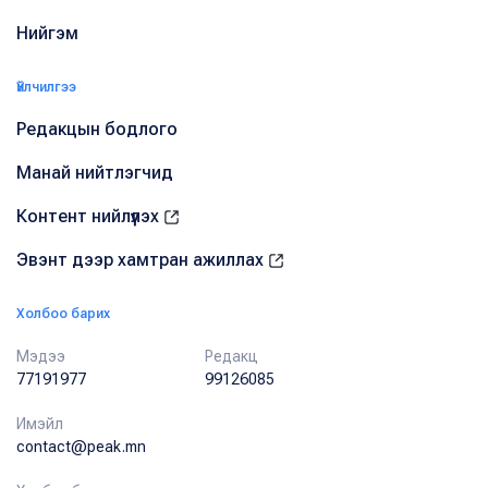
Нийгэм
Үйлчилгээ
Редакцын бодлого
Манай нийтлэгчид
Контент нийлүүлэх
Эвэнт дээр хамтран ажиллах
Холбоо барих
Мэдээ
Редакц
77191977
99126085
Имэйл
contact@peak.mn