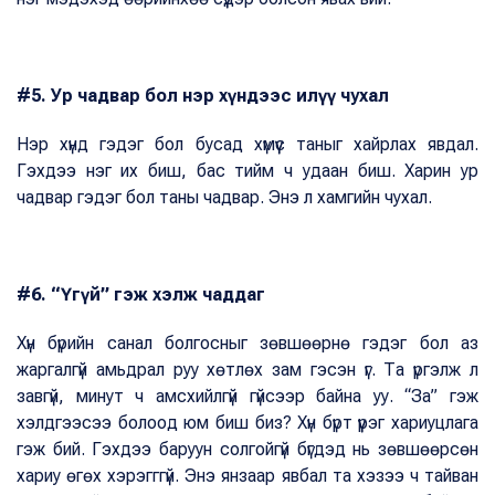
#5. Ур чадвар бол нэр хүндээс илүү чухал
Нэр хүнд гэдэг бол бусад хүмүүс таныг хайрлах явдал.
Гэхдээ нэг их биш, бас тийм ч удаан биш. Харин ур
чадвар гэдэг бол таны чадвар. Энэ л хамгийн чухал.
#6. “Үгүй” гэж хэлж чаддаг
Хүн бүрийн санал болгосныг зөвшөөрнө гэдэг бол аз
жаргалгүй амьдрал руу хөтлөх зам гэсэн үг. Та үргэлж л
завгүй, минут ч амсхийлгүй гүйсээр байна уу. “За” гэж
хэлдгээсээ болоод юм биш биз? Хүн бүрт үүрэг хариуцлага
гэж бий. Гэхдээ баруун солгойгүй бүгдэд нь зөвшөөрсөн
хариу өгөх хэрэгггүй. Энэ янзаар явбал та хэзээ ч тайван