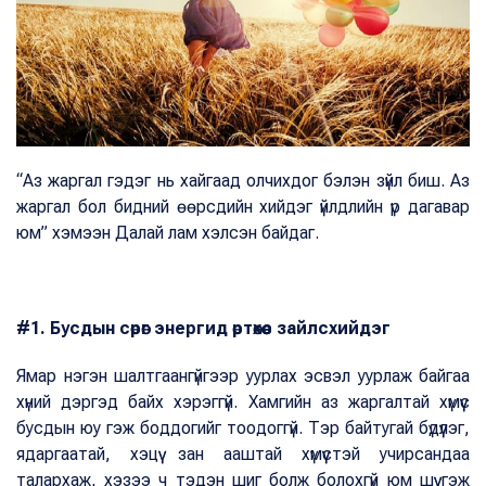
“Аз жаргал гэдэг нь хайгаад олчихдог бэлэн зүйл биш. Аз
жаргал бол бидний өөрсдийн хийдэг үйлдлийн үр дагавар
юм” хэмээн Далай лам хэлсэн байдаг.
#1. Бусдын сөрөг энергид өртөхөөс зайлсхийдэг
Ямар нэгэн шалтгаангүйгээр уурлах эсвэл уурлаж байгаа
хүний дэргэд байх хэрэггүй. Хамгийн аз жаргалтай хүмүүс
бусдын юу гэж боддогийг тоодоггүй. Тэр байтугай бүдүүлэг,
ядаргаатай, хэцүү зан ааштай хүмүүстэй учирсандаа
талархаж, хэзээ ч тэдэн шиг болж болохгүй юм шүү гэж