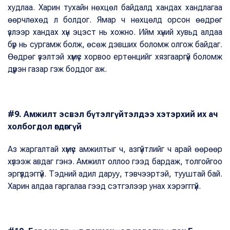
худлаа. Харин тухайн нөхцөл байдалд хандах хандлагаа
өөрчлөхөд л болдог. Ямар ч нөхцөлд орсон өөдрөг
үзлээр хандах хүн эцэст нь хожно. Ийм хүний хувьд алдаа
бүр нь сургамж болж, өсөж дэвших боломж олгож байдаг.
Өөдрөг үзэлтэй хүмүүс хорвоо ертөнцийг хязгааргүй боломж
дүүрэн газар гэж боддог аж.
#9. Амжилт эсвэл бүтэлгүйтэлдээ хэтэрхий их ач
холбогдол өгдөггүй
Аз жаргалтай хүмүүс амжилтыг ч, азгүйтлийг ч арай өөрөөр
хүлээж авдаг гэнэ. Амжилт оллоо гээд бардаж, толгойгоо
эргүүлдэггүй. Тэдний адил даруу, тэвчээртэй, тууштай бай.
Харин алдаа гаргалаа гээд сэтгэлээр унах хэрэгггүй.