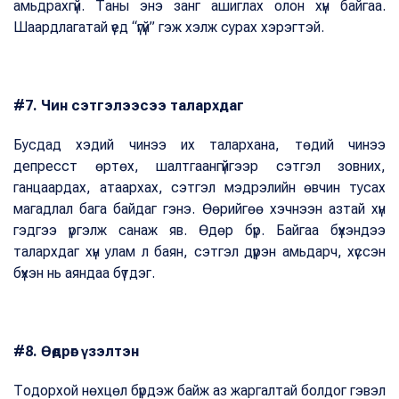
амьдрахгүй. Таны энэ занг ашиглах олон хүн байгаа.
Шаардлагатай үед “үгүй” гэж хэлж сурах хэрэгтэй.
#7. Чин сэтгэлээсээ талархдаг
Бусдад хэдий чинээ их талархана, төдий чинээ
депресст өртөх, шалтгаангүйгээр сэтгэл зовних,
ганцаардах, атаархах, сэтгэл мэдрэлийн өвчин тусах
магадлал бага байдаг гэнэ. Өөрийгөө хэчнээн азтай хүн
гэдгээ үргэлж санаж яв. Өдөр бүр. Байгаа бүхэндээ
талархдаг хүн улам л баян, сэтгэл дүүрэн амьдарч, хүссэн
бүхэн нь аяндаа бүтдэг.
#8. Өөдрөг үзэлтэн
Тодорхой нөхцөл бүрдэж байж аз жаргалтай болдог гэвэл