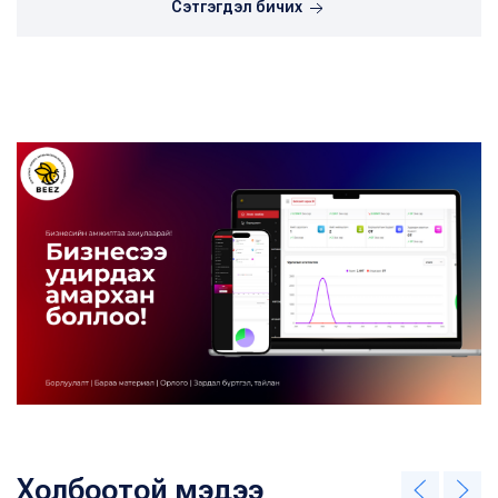
Сэтгэгдэл бичих
Холбоотой мэдээ