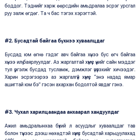
боддог. Тэднийг харж өөрсдийн амьдралаа эсрэг урсгал
руу залж өгдөг. Та ч бас тэгэх хэрэгтэй.
#2. Бусадтай байгаа бүхнээ хуваалцдаг
Бусдад юм өгнө гэдэг авч байгаа хүнээ бус өгч байгаа
хүнээ илүү баярлуулдаг. Аз жаргалтай хүмүүс үүнийг сайн мэддэг
тул үргэлж бусдад тусламж, дэмжлэг үзүүлэхийг хичээдэг.
Харин эсрэгээрээ аз жаргалгүй хүмүүс “энэ надад ямар
ашигтай юм бэ” гэсэн ахархан бодолтой явдаг гэнэ.
#3. Чухал харилцаандаа анхаарал хандуулдаг
Ажил амьдралынхаа бүхий л асуудлыг хуваалцдаг тав
болон түүнээс дээш нөхөдтэй хүмүүс бусадтай харьцуулахад