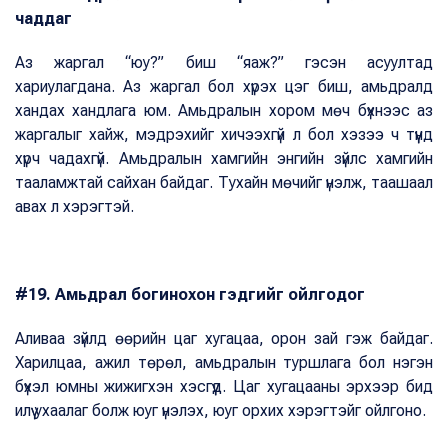
чаддаг
Аз жаргал “юу?” биш “яаж?” гэсэн асуултад
хариулагдана. Аз жаргал бол хүрэх цэг биш, амьдралд
хандах хандлага юм. Амьдралын хором мөч бүхнээс аз
жаргалыг хайж, мэдрэхийг хичээхгүй л бол хэзээ ч түүнд
хүрч чадахгүй. Амьдралын хамгийн энгийн зүйлс хамгийн
тааламжтай сайхан байдаг. Тухайн мөчийг үнэлж, таашаал
авах л хэрэгтэй.
#19. Амьдрал богинохон гэдгийг ойлгодог
Аливаа зүйлд өөрийн цаг хугацаа, орон зай гэж байдаг.
Харилцаа, ажил төрөл, амьдралын туршлага бол нэгэн
бүхэл юмны жижигхэн хэсгүүд. Цаг хугацааны эрхээр бид
илүү ухаалаг болж юуг үнэлэх, юуг орхих хэрэгтэйг ойлгоно.