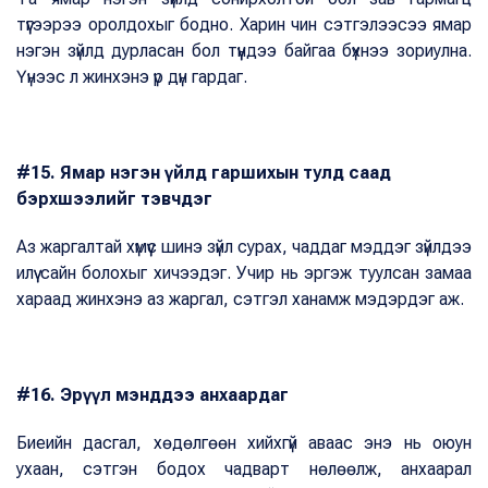
түүгээрээ оролдохыг бодно. Харин чин сэтгэлээсээ ямар
нэгэн зүйлд дурласан бол түүндээ байгаа бүхнээ зориулна.
Үүнээс л жинхэнэ үр дүн гардаг.
#15. Ямар нэгэн үйлд гаршихын тулд саад
бэрхшээлийг тэвчдэг
Аз жаргалтай хүмүүс шинэ зүйл сурах, чаддаг мэддэг зүйлдээ
илүү сайн болохыг хичээдэг. Учир нь эргэж туулсан замаа
хараад жинхэнэ аз жаргал, сэтгэл ханамж мэдэрдэг аж.
#16. Эрүүл мэнддээ анхаардаг
Биеийн дасгал, хөдөлгөөн хийхгүй аваас энэ нь оюун
ухаан, сэтгэн бодох чадварт нөлөөлж, анхаарал