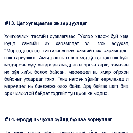
#13. Цаг хугацаагаа зөв зарцуулдаг
Хөнгөвчлөх тасгийн сувилагчаас “Үхлээ хүлээж буй хүмүүс
юунд хамгийн их харамсдаг вэ” гэж асуухад
“Мөрөөдлөөсөө татгалзсандаа хамгийн их харамсдаг”
гэж хариулжээ. Амьдрал нь хэзээ мөдгүй төгсөх гэж буйг
мэдэрсэн хүмүүс өнгөрсөн амьдралаа эргэн харж, хэчнээн
их зүйл хийж болох байсан, мөрөөдөл нь ямар ойрхон
байсныг ухаардаг гэнэ. Ганц нэгхэн зүйлийг өөрчлөхөд л
мөрөөдөл нь биелэлээ олох байж. Эрүүл байгаа цагт бид
эрх чөлөөтэй байдаг гэдгийг тун цөөн хүн мэднэ.
#14. Өөрсдөд нь чухал зүйлд бүхнээ зориулдаг
Та ямар нэгэн зүйлд сонирхолтой бол зав гармагц