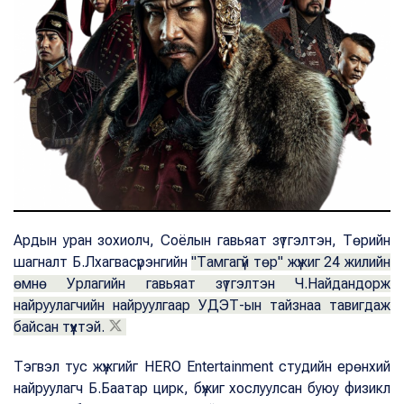
Ардын уран зохиолч, Соёлын гавьяат зүтгэлтэн, Төрийн
шагналт Б.Лхагвасүрэнгийн
"Тамгагүй төр" жүжиг 24 жилийн
өмнө Урлагийн гавьяат зүтгэлтэн Ч.Найдандорж
найруулагчийн найруулгаар УДЭТ-ын тайзнаа тавигдаж
байсан түүхтэй.
Тэгвэл тус жүжгийг HERO Entertainment студийн ерөнхий
найруулагч Б.Баатар цирк, бүжиг хослуулсан буюу физикл