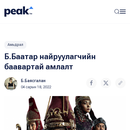
Амьдрал
Б.Баатар найруулагчийн
баавартай амлалт
Б.Баясгалан
04 сарын 18, 2022