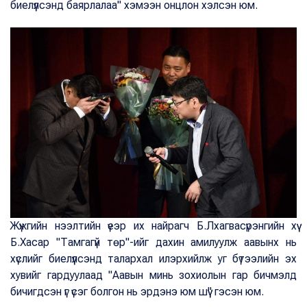
биелүүлсэнд баярлалаа" хэмээн онцлон хэлсэн юм.
Жүжгийн нээлтийн үеэр их найрагч Б.Лхагвасүрэнгийн хүү
Б.Хасар "Тамгагүй төр"-ийг дахин амилуулж аавынх нь
хүслийг биелүүлсэнд талархал илэрхийлж уг бүтээлийн эх
хувийг гардуулаад "Аавын минь зохиолын гар бичмэлд
бичигдсэн үг үсэг болгон нь эрдэнэ юм шүү" гэсэн юм.