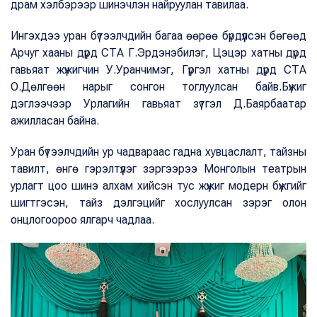
драм хэлбэрээр шинэчлэн найруулан тавилаа.
Ингэхдээ уран бүтээлчдийн багаа өөрөө бүрдүүлсэн бөгөөд
Арчуг хааны дүрд СТА Г.Эрдэнэбилэг, Цэцэр хатны дүрд
гавьяат жүжигчин У.Уранчимэг, Гүргэл хатны дүрд СТА
О.Дөлгөөн нарыг сонгон тоглуулсан байв.Бүжиг
дэглээчээр Урлагийн гавьяат зүтгэл Д.Баярбаатар
ажилласан байна.
Уран бүтээлчдийн ур чадвараас гадна хувцаслалт, тайзны
тавилт, өнгө гэрэлтүүлэг зэргээрээ Монголын театрын
урлагт цоо шинэ алхам хийсэн тус жүжиг модерн бүжгийг
шигтгэсэн, тайз дэлгэцийг хослуулсан зэрэг олон
онцлогоороо ялгарч чадлаа.