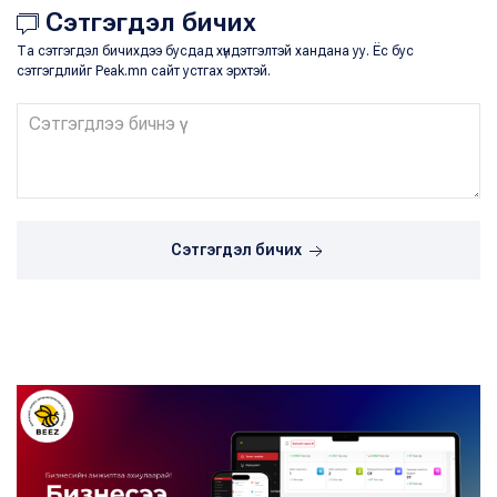
Сэтгэгдэл бичих
Та сэтгэгдэл бичихдээ бусдад хүндэтгэлтэй хандана уу. Ёс бус
сэтгэгдлийг Peak.mn сайт устгах эрхтэй.
Сэтгэгдэл бичих