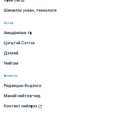
Хүний багш
Шинжлэх ухаан, технологи
Бусад
Амьдралын түүх
Цэгцтэй Сэтгэх
Дэлхий
Нийгэм
Үйлчилгээ
Редакцын бодлого
Манай нийтлэгчид
Контент нийлүүлэх