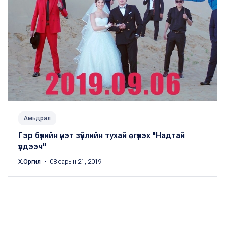
Амьдрал
Гэр бүлийн үнэт зүйлийн тухай өгүүлэх "Надтай
үлдээч"
Х.Оргил
・ 08 сарын 21, 2019