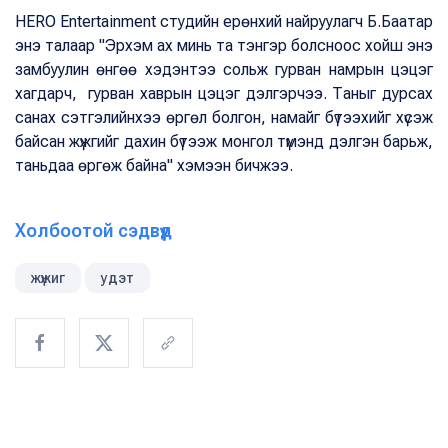
HERO Entertainment студийн ерөнхий найруулагч Б.Баатар
энэ талаар "Эрхэм ах минь та тэнгэр болсноос хойш энэ
замбуулин өнгөө хэдэнтээ сольж гурван намрын цэцэг
хагдарч, гурван хаврын цэцэг дэлгэрчээ. Таныг дурсах
санах сэтгэлийнхээ өргөл болгон, намайг бүтээхийг хүсэж
байсан жүжгийг дахин бүтээж монгол түмэнд дэлгэн барьж,
таньдаа өргөж байна" хэмээн бичжээ.
Холбоотой сэдвүүд
жүжиг
удэт