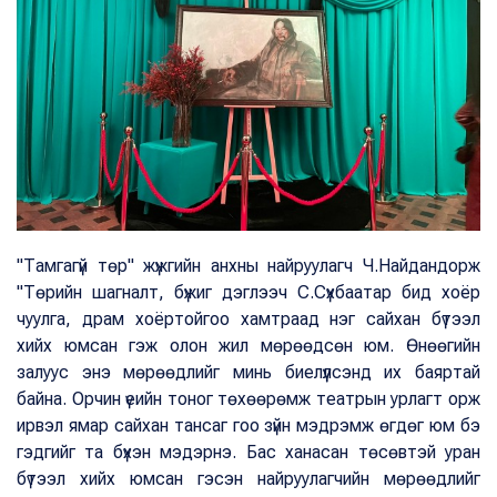
"Тамгагүй төр" жүжгийн анхны найруулагч Ч.Найдандорж
"Төрийн шагналт, бүжиг дэглээч С.Сүхбаатар бид хоёр
чуулга, драм хоёртойгоо хамтраад нэг сайхан бүтээл
хийх юмсан гэж олон жил мөрөөдсөн юм. Өнөөгийн
залуус энэ мөрөөдлийг минь биелүүлсэнд их баяртай
байна. Орчин үеийн тоног төхөөрөмж театрын урлагт орж
ирвэл ямар сайхан тансаг гоо зүйн мэдрэмж өгдөг юм бэ
гэдгийг та бүхэн мэдэрнэ. Бас ханасан төсөвтэй уран
бүтээл хийх юмсан гэсэн найруулагчийн мөрөөдлийг