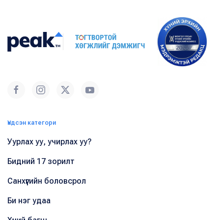
Үндсэн категори
Уурлах уу, учирлах уу?
Бидний 17 зорилт
Санхүүгийн боловсрол
Би нэг удаа