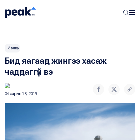
Зөвлөгөө
Бид яагаад жингээ хасаж
чаддаггүй вэ
04 сарын 18, 2019