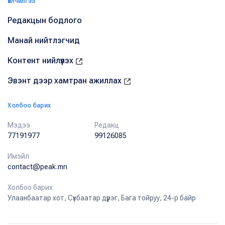
Үйлчилгээ
Редакцын бодлого
Манай нийтлэгчид
Контент нийлүүлэх
Эвэнт дээр хамтран ажиллах
Холбоо барих
Мэдээ
Редакц
77191977
99126085
Имэйл
contact@peak.mn
Холбоо барих
Улаанбаатар хот, Сүхбаатар дүүрэг, Бага тойруу, 24-р байр