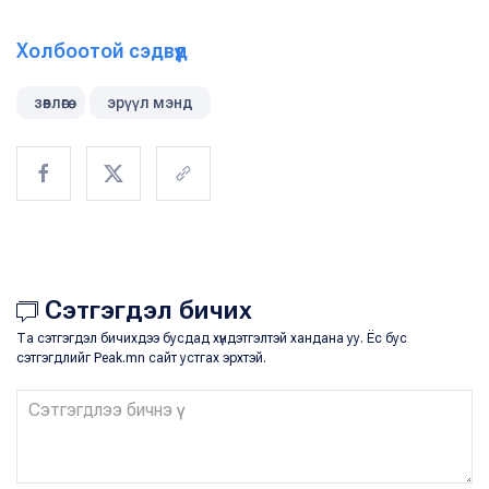
Холбоотой сэдвүүд
зөвлөгөө
эрүүл мэнд
Сэтгэгдэл бичих
Та сэтгэгдэл бичихдээ бусдад хүндэтгэлтэй хандана уу. Ёс бус
сэтгэгдлийг Peak.mn сайт устгах эрхтэй.