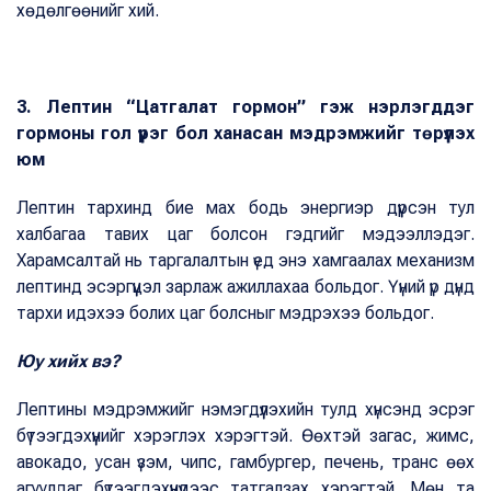
хөдөлгөөнийг хий.
3. Лептин “Цатгалат гормон” гэж нэрлэгддэг
гормоны гол үүрэг бол ханасан мэдрэмжийг төрүүлэх
юм
Лептин тархинд бие мах бодь энергиэр дүүрсэн тул
халбагаа тавих цаг болсон гэдгийг мэдээллэдэг.
Харамсалтай нь таргалалтын үед энэ хамгаалах механизм
лептинд эсэргүүцэл зарлаж ажиллахаа больдог. Үүний үр дүнд
тархи идэхээ болих цаг болсныг мэдрэхээ больдог.
Юу хийх вэ?
Лептины мэдрэмжийг нэмэгдүүлэхийн тулд хүнсэнд эсрэг
бүтээгдэхүүнийг хэрэглэх хэрэгтэй. Өөхтэй загас, жимс,
авокадо, усан үзэм, чипс, гамбургер, печень, транс өөх
агуулдаг бүтээгдэхүүнүүдээс татгалзах хэрэгтэй. Мөн та