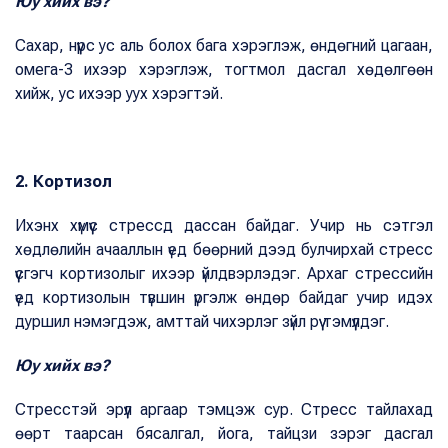
Юу хийх вэ?
Сахар, нүүрс ус аль болох бага хэрэглэж, өндөгний цагаан,
омега-3 ихээр хэрэглэж, тогтмол дасгал хөдөлгөөн
хийж, ус ихээр уух хэрэгтэй.
2. Кортизол
Ихэнх хүмүүс стрессд дассан байдаг. Учир нь сэтгэл
хөдлөлийн ачааллын үед бөөрний дээд булчирхай стресс
үүсгэгч кортизолыг ихээр үйлдвэрлэдэг. Архаг стрессийн
үед кортизолын түвшин үргэлж өндөр байдаг учир идэх
дуршил нэмэгдэж, амттай чихэрлэг зүйл рүү тэмүүлдэг.
Юу хийх вэ?
Стресстэй эрүүл аргаар тэмцэж сур. Стресс тайлахад
өөрт таарсан бясалгал, йога, тайцзи зэрэг дасгал