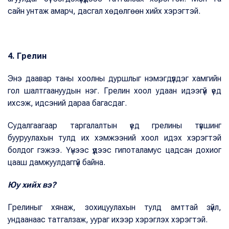
сайн унтаж амарч, дасгал хөдөлгөөн хийх хэрэгтэй.
4. Грелин
Энэ даавар таны хоолны дуршлыг нэмэгдүүлдэг хамгийн
гол шалтгаануудын нэг. Грелин хоол удаан идээгүй үед
ихсэж, идсэний дараа багасдаг.
Судалгаагаар таргалалтын үед грелины түвшинг
бууруулахын тулд их хэмжээний хоол идэх хэрэгтэй
болдог гэжээ. Үүнээс үүдээс гипоталамус цадсан дохиог
цааш дамжуулдаггүй байна.
Юу хийх вэ?
Грелиныг хянаж, зохицуулахын тулд амттай зүйл,
ундаанаас татгалзаж, уураг ихээр хэрэглэх хэрэгтэй.