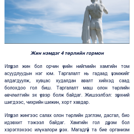
Жин нэмдэг 4 төрлийн гормон
Илүүдэл жин бол орчин үеийн нийгмийн хамгийн том
асуудлуудын нэг юм. Таргалалт нь гадаад үзэмжийг
алдагдуулж, хувцас худалдан авалт хийхэд саад
болохдоо гол биш. Таргалалт маш олон төрлийн
өвчлөлтийн эх үүсвэр болж байдаг. Жишээлбэл: зүрхний
шигдээс, чихрийн шижин, хорт хавдар.
Илүүдэл жингээс салах олон төрлийн дэглэм, дасгал, био
идэвхит тэжээл байдаг. Хамгийн гол дүрэм бол
хэрэглэхээс илүү калори үрэх. Магадгүй та бие организм