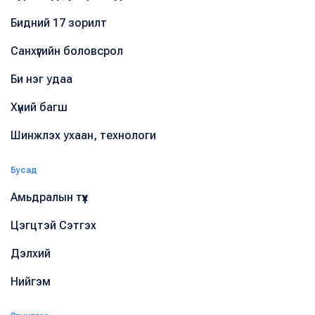
Бидний 17 зорилт
Санхүүгийн боловсрол
Би нэг удаа
Хүний багш
Шинжлэх ухаан, технологи
Бусад
Амьдралын түүх
Цэгцтэй Сэтгэх
Дэлхий
Нийгэм