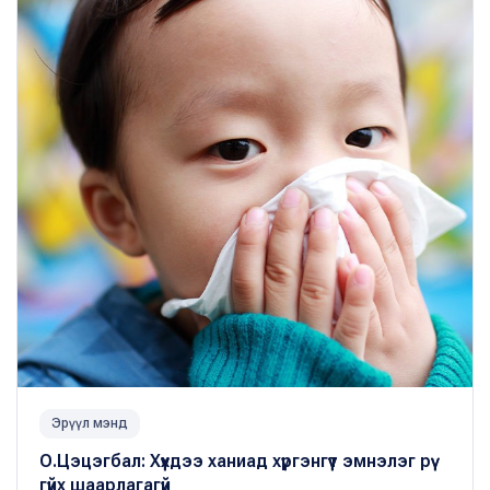
Эрүүл мэнд
О.Цэцэгбал: Хүүхдээ ханиад хүргэнгүүт эмнэлэг рүү
гүйх шаарлагагүй