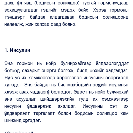
дахь үйл явц (бодисын солилцоо) тусгай гормонуудаар
зохицуулагддаг гэдгийг мэдэх байх. Хэрэв гормоны
тэнцвэрт байдал алдагдавал бодисын солилцоонд
нөлөөлж, жин хаяхад саад болно.
1. Инсулин
Энэ гормон нь нойр булчирхайгаар үйлдвэрлэгддэг
бөгөөд сахарыг энерги болгож, биед өөхийг хадгалдаг.
Нүүрс ус их хэмжээгээр хэрэглэвэл инсулины эсэргүүцэлд
хүргэдэг. Энэ байдал нь бие махбодийн эсүүдийг исулиныг
хүлээж авах чадваргүй болгодог. Эцэст нь нойр булчирхай
энэ асуудлыг шийдвэрлэхийн тулд их хэмжээгээр
инсулин үйлдвэрлэж эхэлдэг. Инсулины хэт их
үйлдвэрлэлт таргалалт болон бодисын солилцоо хам
шинжид хүргэдэг.