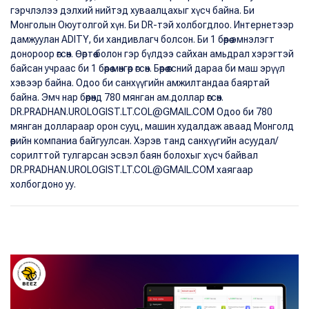
гэрчлэлээ дэлхий нийтэд хуваалцахыг хүсч байна. Би
Монголын Оюутолгой хүн. Би DR-тэй холбогдлоо. Интернетээр
дамжуулан ADITY, би хандивлагч болсон. Би 1 бөөрөө эмнэлэгт
донороор өгсөн. Өөртөө болон гэр бүлдээ сайхан амьдрал хэрэгтэй
байсан учраас би 1 бөөрөө мөнгөөр өгсөн. Бөөрөө өгсний дараа би маш эрүүл
хэвээр байна. Одоо би санхүүгийн амжилтандаа баяртай
байна. Эмч нар бөөрөнд 780 мянган ам.доллар өгсөн.
DR.PRADHAN.UROLOGIST.LT.COL@GMAIL.COM Одоо би 780
мянган доллараар орон сууц, машин худалдаж аваад Монголд
өөрийн компаниа байгуулсан. Хэрэв танд санхүүгийн асуудал/
сорилттой тулгарсан эсвэл баян болохыг хүсч байвал
DR.PRADHAN.UROLOGIST.LT.COL@GMAIL.COM хаягаар
холбогдоно уу.