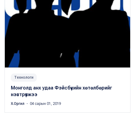
Технологи
Монголд анх удаа Фэйсбүүкийн хөтөлбөрийг
нэвтрүүлжээ
Х.Оргил
・ 04 сарын 01, 2019