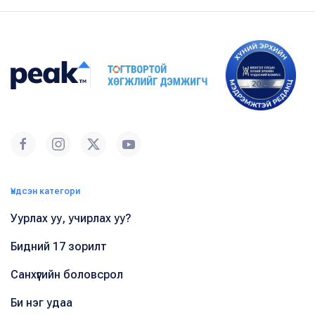
Үндсэн категори
Уурлах уу, учирлах уу?
Бидний 17 зорилт
Санхүүгийн боловсрол
Би нэг удаа