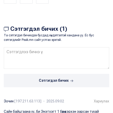
Сэтгэгдэл бичих (1)
Та сэтгэгдэл бичихдээ бусдад хүндэтгэлтэй хандана уу. Ёс бус
сэтгэгдлийг Peak.mn сайт устгах эрхтэй.
Сэтгэгдэл бичих
Зочин
[197.211.63.113] ・ 2025.09.02
Хариулах
Сайн байцгаана уу, би Энэтхэгт 1 бөөрөө хэрхэн зарсан тухай