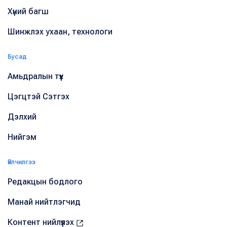
Хүний багш
Шинжлэх ухаан, технологи
Бусад
Амьдралын түүх
Цэгцтэй Сэтгэх
Дэлхий
Нийгэм
Үйлчилгээ
Редакцын бодлого
Манай нийтлэгчид
Контент нийлүүлэх