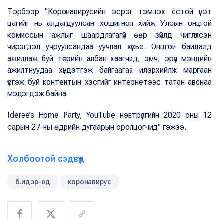
Тэрбээр "Коронавирусийн эсрэг тэмцэх ёстой үнэт
цагийг нь алдагдуулсан хошигнол хийж Улсын онцгой
комиссын ажлыг шаардлагагүй өөр зүйлд чиглүүлсэн
чирэгдэл учруулсандаа уучлал хүсье. Онцгой байдалд
ажиллаж буй төрийн албан хаагчид, эмч, эрүүл мэндийн
ажилтнуудаа хүндэтгэж байгаагаа илэрхийлж маргаан
үүсгэж буй контентын хэсгийг интернетээс татан авснаа
мэдэгдэж байна.
Ideree’s Home Party, YouTube нэвтрүүлгийн 2020 оны 12
сарын 27-ны өдрийн дугаарын оролцогчид" гэжээ.
Холбоотой сэдвүүд
б.идэр-од
коронавирус