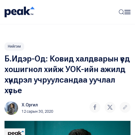
Нийгэм
Б.Идэр-Од: Ковид халдварын үед
хошигнол хийж УОК-ийн ажилд
хүндрэл учруулсандаа уучлал
хүсье
Х.Оргил
12 сарын 30, 2020