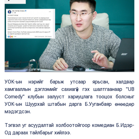
УОК-ын нэрийг барьж утсаар ярьсан, халдвар
хамгааллын дэглэмийг сахиагүй гэх шалтгаанаар "UB
Comedy" клубын залууст хариуцлага тооцох болсныг
УОК-ын Шуурхай штабын дарга Б.Ууганбаяр өнөөдөр
мэдэгдсэн.
Тэгвэл уг асуудалтай холбоотойгоор комедиан Б.Идэр-
Од дараах тайлбарыг хийлээ.