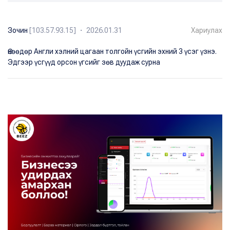
Зочин
[103.57.93.15] ・ 2026.01.31
Хариулах
Өнөөдөр Англи хэлний цагаан толгойн үсгийн эхний 3 үсэг үзнэ.
Эдгээр үсгүүд орсон үгсийг зөв дуудаж сурна