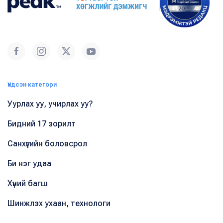
Үндсэн категори
Уурлах уу, учирлах уу?
Бидний 17 зорилт
Санхүүгийн боловсрол
Би нэг удаа
Хүний багш
Шинжлэх ухаан, технологи