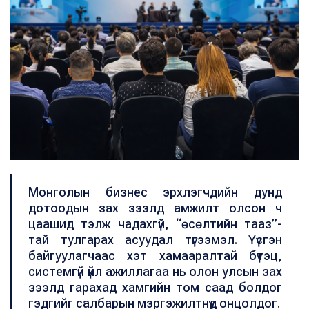
Монголын бизнес эрхлэгчдийн дунд
дотоодын зах зээлд амжилт олсон ч
цаашид тэлж чадахгүй, “өсөлтийн тааз”-
тай тулгарах асуудал түгээмэл. Үүсгэн
байгуулагчаас хэт хамааралтай бүтэц,
системгүй үйл ажиллагаа нь олон улсын зах
зээлд гарахад хамгийн том саад болдог
гэдгийг салбарын мэргэжилтнүүд онцолдог.