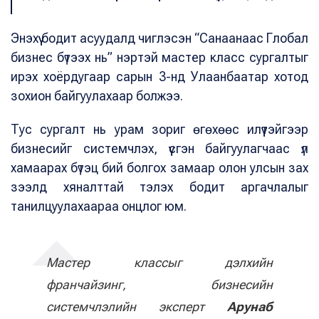
Энэхүү бодит асуудалд чиглэсэн “Санаанаас Глобал
бизнес бүтээх нь” нэртэй мастер класс сургалтыг
ирэх хоёрдугаар сарын 3-нд Улаанбаатар хотод
зохион байгуулахаар болжээ.
Тус сургалт нь урам зориг өгөхөөс илүүтэйгээр
бизнесийг системчлэх, үүсгэн байгуулагчаас үл
хамаарах бүтэц бий болгох замаар олон улсын зах
зээлд хяналттай тэлэх бодит аргачлалыг
танилцуулахаараа онцлог юм.
Мастер классыг дэлхийн
франчайзинг, бизнесийн
системчлэлийн эксперт
Арунаб