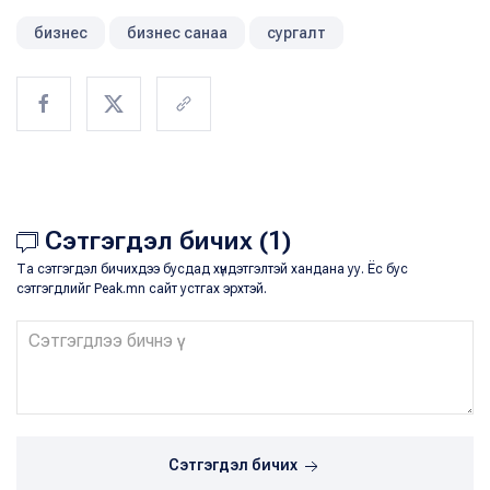
бизнес
бизнес санаа
сургалт
Сэтгэгдэл бичих (1)
Та сэтгэгдэл бичихдээ бусдад хүндэтгэлтэй хандана уу. Ёс бус
сэтгэгдлийг Peak.mn сайт устгах эрхтэй.
Сэтгэгдэл бичих