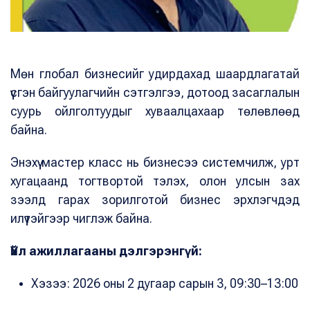
Мөн глобал бизнесийг удирдахад шаардлагатай
үүсгэн байгуулагчийн сэтгэлгээ, дотоод засаглалын
суурь ойлголтуудыг хуваалцахаар төлөвлөөд
байна.
Энэхүү мастер класс нь бизнесээ системчилж, урт
хугацаанд тогтвортой тэлэх, олон улсын зах
зээлд гарах зорилготой бизнес эрхлэгчдэд
илүүтэйгээр чиглэж байна.
Үйл ажиллагааны дэлгэрэнгүй:
Хэзээ: 2026 оны 2 дугаар сарын 3, 09:30–13:00