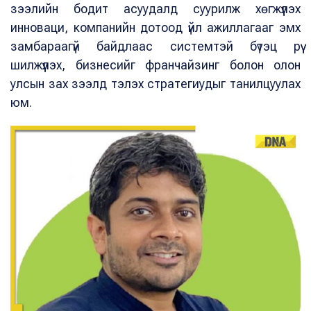
зээлийн бодит асуудалд суурилж хөгжүүлэх
инноваци, компанийн дотоод үйл ажиллагааг эмх
замбараагүй байдлаас системтэй бүтэц рүү
шилжүүлэх, бизнесийг франчайзинг болон олон
улсын зах зээлд тэлэх стратегиудыг танилцуулах
юм.