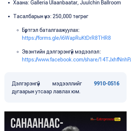
Хаана: Galleria Ulaanbaatar, Juulchin Ballroom
Тасалбарын үнэ: 250,000 төгрөг
Бүртгэл баталгаажуулах:
https://forms.gle/i6WapRuKtDrR8THR8
Эвэнтийн дэлгэрэнгүй мэдээлэл:
https://www.facebook.com/share/14TJxhfNnhP
Дэлгэрэнгүй мэдээллийг
9910-0516
дугаарын утсаар лавлах юм.