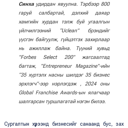
Синха
удирдан явуулна. Тэрбээр 800
гаруй салбартай, дэлхий даяар
хамгийн хурдан тэлж буй угаалгын
үйлчилгээний “Uclean” брэндийг
үүсгэн байгуулж, гүйцэтгэх захирлаар
нь ажиллаж байна. Түүний хувьд
"Forbes Select 200" жагсаалтад
багтаж, "Entrepreneur Magazine"-ийн
“35 хүртэлх насны шилдэг 35 бизнес
эрхлэгч”-ээр нэрлэгдэж , 2024 оны
Global Franchise Awards-ын ялагчаар
шалгарсан туршлагатай нэгэн билээ.
Сургалтын хүрээнд бизнесийг санаанд бус, зах