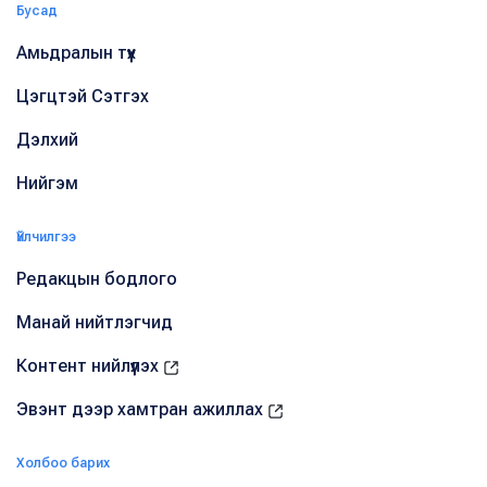
Бусад
Амьдралын түүх
Цэгцтэй Сэтгэх
Дэлхий
Нийгэм
Үйлчилгээ
Редакцын бодлого
Манай нийтлэгчид
Контент нийлүүлэх
Эвэнт дээр хамтран ажиллах
Холбоо барих