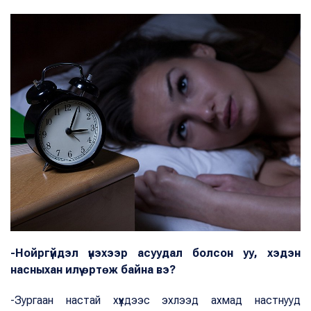
-Нойргүйдэл үнэхээр асуудал болсон уу, хэдэн
насныхан илүү өртөж байна вэ?
-Зургаан настай хүүхдээс эхлээд ахмад настнууд