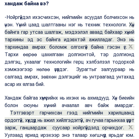
хандаж байна вэ?
-Нойргүйдэл ихэсчихсэн, нийгмийн асуудал болчихсон нь
үнэн. Үүний цаад шалтгааны нэг нь техник технологи.
Хүн
байнга гар утсаа шалгаж, мэдээлэл аваад байхаар хүний
тархины эд эс байнга идэвхтэй ажилладаг. Энэ нь
тархиндаа амрах боломж олгохгүй байна гэсэн үг.
Тархи өөрөө цахилгаан долгионтой, тэр долгионд
дэлгэц, ухаалаг технологийн герц хэлбэлзэл тодорхой
хэмжээгээр нөлөө үзүүлдэг. Зурагтыг залгуураар нь
салгаад амрах, зөвхөн дэлгэцийг нь унтраагаад унтахад
асар их ялгаа бий.
Хандаж байгаа хүмүүсийнх нь ихэнх нь ахмадууд. Хүн биеийн
болон оюуны хүчний ачаалал авч байж амардаг.
Тэтгэвэрт гарчихсан гээд нийгмийн харилцаанд
ордоггүй, хүүхдүүд нь ажил хийлгэдэггүй, ач гучаа гарынхаа үзүүрт
зарж, ганцаардаж суусаар нойргүйдэлд орчихдог.
Уулзаад яриад ирэхээр энэ талаар хөгшчүүд ярьдаг юм.