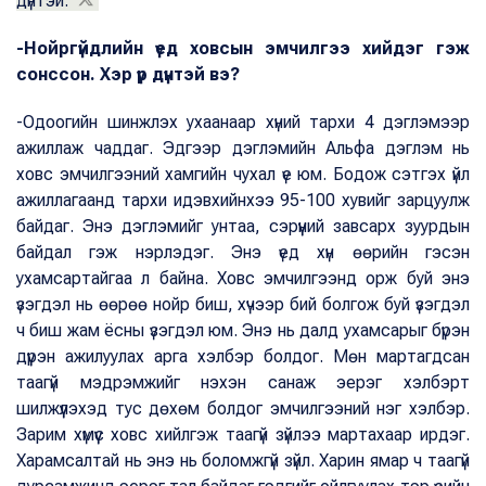
дүнтэй.
-Нойргүйдлийн үед ховсын эмчилгээ хийдэг гэж
сонссон. Хэр үр дүнтэй вэ?
-Одоогийн шинжлэх ухаанаар хүний тархи 4 дэглэмээр
ажиллаж чаддаг. Эдгээр дэглэмийн Альфа дэглэм нь
ховс эмчилгээний хамгийн чухал үе юм. Бодож сэтгэх үйл
ажиллагаанд тархи идэвхийнхээ 95-100 хувийг зарцуулж
байдаг. Энэ дэглэмийг унтаа, сэрүүний завсарх зуурдын
байдал гэж нэрлэдэг. Энэ үед хүн өөрийн гэсэн
ухамсартайгаа л байна. Ховс эмчилгээнд орж буй энэ
үзэгдэл нь өөрөө нойр биш, хүчээр бий болгож буй үзэгдэл
ч биш жам ёсны үзэгдэл юм. Энэ нь далд ухамсарыг бүрэн
дүүрэн ажилуулах арга хэлбэр болдог. Мөн мартагдсан
таагүй мэдрэмжийг нэхэн санаж эерэг хэлбэрт
шилжүүлэхэд тус дөхөм болдог эмчилгээний нэг хэлбэр.
Зарим хүмүүс ховс хийлгэж таагүй зүйлээ мартахаар ирдэг.
Харамсалтай нь энэ нь боломжгүй зүйл. Харин ямар ч таагүй