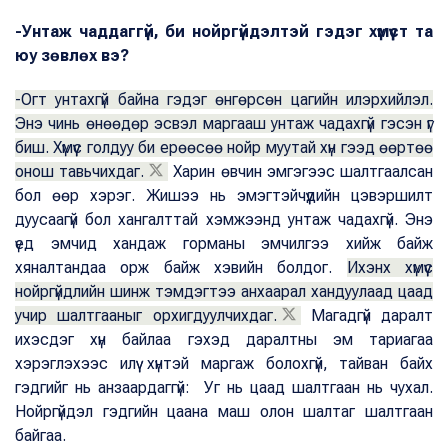
-Унтаж чаддаггүй, би нойргүйдэлтэй гэдэг хүмүүст та
юу зөвлөх вэ?
-Огт унтахгүй байна гэдэг өнгөрсөн цагийн илэрхийлэл.
Энэ чинь өнөөдөр эсвэл маргааш унтаж чадахгүй гэсэн үг
биш. Хүмүүс голдуу би ерөөсөө нойр муутай хүн гээд өөртөө
онош тавьчихдаг.
Харин өвчин эмгэгээс шалтгаалсан
бол өөр хэрэг. Жишээ нь эмэгтэйчүүдийн цэвэршилт
дуусаагүй бол хангалттай хэмжээнд унтаж чадахгүй. Энэ
үед эмчид хандаж горманы эмчилгээ хийж байж
хяналтандаа орж байж хэвийн болдог.
Ихэнх хүмүүс
нойргүйдлийн шинж тэмдэгтээ анхаарал хандуулаад цаад
учир шалтгааныг орхигдуулчихдаг.
Магадгүй даралт
ихэсдэг хүн байлаа гэхэд даралтны эм тариагаа
хэрэглэхээс илүү хүнтэй маргаж болохгүй, тайван байх
гэдгийг нь анзаардаггүй: Уг нь цаад шалтгаан нь чухал.
Нойргүйдэл гэдгийн цаана маш олон шалтаг шалтгаан
байгаа.