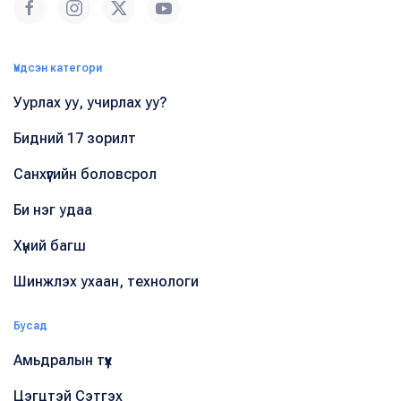
Үндсэн категори
Уурлах уу, учирлах уу?
Бидний 17 зорилт
Санхүүгийн боловсрол
Би нэг удаа
Хүний багш
Шинжлэх ухаан, технологи
Бусад
Амьдралын түүх
Цэгцтэй Сэтгэх