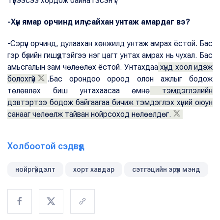
Түүнээсээ хордож байна гэсэн үг
-Хүн ямар орчинд илүү сайхан унтаж амардаг вэ?
-Сэрүүн орчинд, дулаахан хөнжилд унтаж амрах ёстой. Бас
гэр бүлийн гишүүдтэйгээ нэг цагт унтах амрах нь чухал. Бас
амьсгалын зам чөлөөлөх ёстой. Унтахдаа
хүнд хоол идэж
болохгүй
.Бас орондоо ороод олон ажлыг бодож
төлөвлөх биш унтахаасаа өмнө
тэмдэглэлийн
дэвтэртээ бодож байгаагаа бичиж тэмдэглэх хүний оюун
санааг чөлөөлж тайван нойрсоход нөлөөлдөг.
Холбоотой сэдвүүд
нойргүйдэлт
хорт хавдар
сэтгэцийн эрүүл мэнд