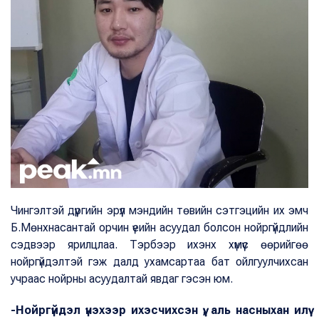
Чингэлтэй дүүргийн эрүүл мэндийн төвийн сэтгэцийн их эмч
Б.Мөнхнасантай орчин үеийн асуудал болсон нойргүйдлийн
сэдвээр ярилцлаа. Тэрбээр ихэнх хүмүүс өөрийгөө
нойргүйдэлтэй гэж далд ухамсартаа бат ойлгуулчихсан
учраас нойрны асуудалтай явдаг гэсэн юм.
-Нойргүйдэл үнэхээр ихэсчихсэн үү, аль насныхан илүү