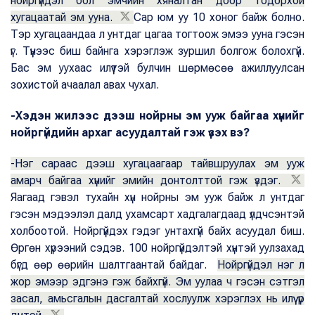
нойргүйдэл бол эмчийн хяналтан доор тодорхой
хугацаатай эм ууна.
Сар юм уу 10 хоног байж болно.
Тэр хугацаандаа л унтдаг цагаа тогтоож эмээ ууна гэсэн
үг. Түүнээс биш байнга хэрэглэж зуршил болгож болохгүй.
Бас эм уухаас илүүтэй булчин шөрмөсөө ажиллуулсан
зохистой ачаалал авах чухал.
-Хэдэн жилээс дээш нойрны эм ууж байгаа хүнийг
нойргүйдийн архаг асуудалтай гэж үзэх вэ?
-Нэг сараас дээш хугацаагаар тайвшруулах эм ууж
амарч байгаа хүнийг эмийн донтолттой гэж үздэг.
Яагаад гэвэл тухайн хүн нойрны эм ууж байж л унтдаг
гэсэн мэдээлэл далд ухамсарт хадгалагдаад үлдчсэнтэй
холбоотой. Нойргүйдэх гэдэг унтахгүй байх асуудал биш.
Өргөн хүрээний сэдэв. 100 нойргүйдэлтэй хүнтэй уулзахад
бүгд өөр өөрийн шалтгаантай байдаг.
Нойргүйдэл нэг л
жор эмээр эдгэнэ гэж байхгүй. Эм уулаа ч гэсэн сэтгэл
засал, амьсгалын дасгалтай хослуулж хэрэглэх нь илүү үр