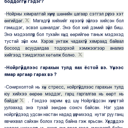
боддоггүй гэдэг?
-
Нойрны хямралтай хүмүүс шөнийн цагаар сэтгэл рүүгээ хэт
өнгийдөг.
Магадгүй хийхийг хүсээгүй зүйлээ хийсэн бол
гэмшдэг, эсвэл шаналдаг. Энэ бол хий дэмий зүйл биш.
Энэ мэдээллүүд бол тухайн хүнд өөрийгөө таньж мэдэхэд
тустай зүйл юм.
Хэрэв унтаж чадахгүй хямраад байвал
босоод асуудалдаа тодорхой хэмжээгээр анализ
хийгээд тэмдэглэл хөтөлж болно.
-Нойргүйдлээс гарахын тулд яах ёстой вэ. Үүнээс
ямар аргаар гарах вэ ?
-Сонирхолтой нь
хүн стресс, нойргүйдлээс гарахын тулд
юу хийхээ өөрөө мэддэг, гарц гаргалгаа нь өөрт нь
байдаг
. Гэхдээ зарим үед шүү. Нойргүйдсэн хүмүүстэй
уулзахад энэ тухай зөндөө сонсч байсан. Нэг удаа
нойргүйдээд удсан настан надад үзүүлчихээд нутаг руу ганц
явчихвал сайхан болох гээд байна гэж ярьсан. Хүүхдүүддээ