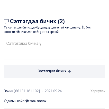
Сэтгэгдэл бичих (2)
Та сэтгэгдэл бичихдээ бусдад хүндэтгэлтэй хандана уу. Ёс бус
сэтгэгдлийг Peak.mn сайт устгах эрхтэй.
Сэтгэгдэл бичих
Зочин
[66.181.161.102] ・ 2021.09.24
Хариулах
Удамын нойргүйг яаж засах