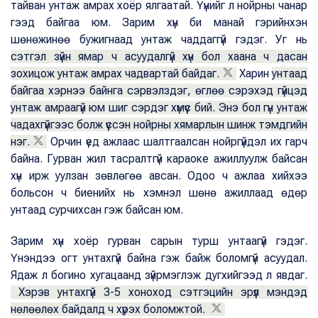
тайван унтаж амрах хоёр ялгаатай. Үүнийг л нойрны чанар
гээд байгаа юм. Зарим хүн би манай гэрийнхэн
шөнөжинөө бужигнаад унтаж чаддаггүй гэдэг. Уг нь
сэтгэл зүйн ямар ч асуудалгүй хүн бол хаана ч дасан
зохицож унтаж амрах чадвартай байдаг.
Харин
унтаад
байгаа хэрнээ байнга сэрвэлздэг, өглөө сэрэхэд гүйцэд
унтаж амраагүй юм шиг сэрдэг хүмүүс бий. Энэ бол гүн унтаж
чадахгүйгээс болж үүссэн нойрны хямарлын шинж тэмдгийн
нэг.
Орчин үед ажлаас шалтгаалсан нойргүйдэл их гарч
байна. Гурван жил тасралтгүй караоке ажиллуулж байсан
хүн ирж уулзан зөвлөгөө авсан. Одоо ч ажлаа хийхээ
больсон ч биенийх нь хэмнэл шөнө ажиллаад өдөр
унтаад сурчихсан гэж байсан юм.
Зарим хүн хоёр гурван сарын турш унтаагүй гэдэг.
Үнэндээ огт унтахгүй байна гэж байж боломгүй асуудал.
Ядаж л богино хугацаанд зүйрмэглэж дугхийгээд л явдаг.
Хэрэв унтахгүй 3-5 хоноход сэтгэцийн эрүүл мэндэд
нөлөөлөх байдалд ч хүрэх боломжтой.