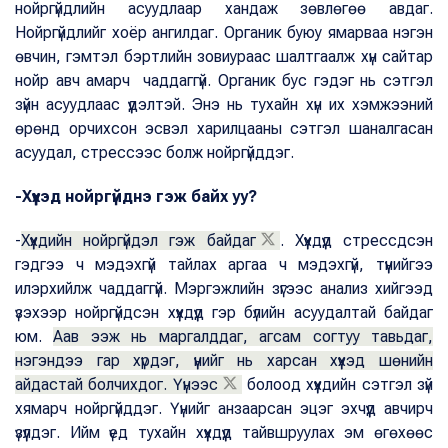
нойргүйдлийн асуудлаар хандаж зөвлөгөө авдаг.
Нойргүйдлийг хоёр ангилдаг. Органик буюу ямарваа нэгэн
өвчин, гэмтэл бэртлийн зовиураас шалтгаалж хүн сайтар
нойр авч амарч чаддаггүй. Органик бус гэдэг нь сэтгэл
зүйн асуудлаас үүдэлтэй. Энэ нь тухайн хүн их хэмжээний
өрөнд орчихсон эсвэл харилцааны сэтгэл шаналгасан
асуудал, стрессээс болж нойргүйддэг.
-Хүүхэд нойргүйднэ гэж байх уу?
-
Хүүхдийн нойргүйдэл гэж байдаг
. Хүүхдүүд стрессдсэн
гэдгээ ч мэдэхгүй тайлах аргаа ч мэдэхгүй, түүнийгээ
илэрхийлж чаддаггүй. Мэргэжлийн зүгээс анализ хийгээд
үзэхээр нойргүйдсэн хүүхдүүд гэр бүлийн асуудалтай байдаг
юм.
Аав ээж нь маргалддаг, агсам согтуу тавьдаг,
нэгэндээ гар хүрдэг, үүнийг нь харсан хүүхэд шөнийн
айдастай болчихдог. Үүнээс
болоод хүүхдийн сэтгэл зүй
хямарч нойргүйддэг. Үүнийг анзаарсан эцэг эхчүүд авчирч
үзүүлдэг. Ийм үед тухайн хүүхдүүд тайвшруулах эм өгөхөөс