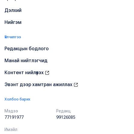
Дэлхий
Нийгэм
Үйлчилгээ
Редакцын бодлого
Манай нийтлэгчид
Контент нийлүүлэх
Эвэнт дээр хамтран ажиллах
Холбоо барих
Мэдээ
Редакц
77191977
99126085
Имэйл