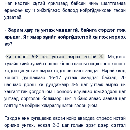
Нэг настай хүнтэй ярилцаад байсан чинь шалтгаанаа
ерөөсөө юу ч хийхгүйгээс болоод нойргүйдчихсэн гэсэн
удаатай.
- Зарим хүмүүс гүн унтаж чаддаггүй, байнга сэрдэг гэж
ярьдаг. Яг ямар хүнийг нойргүйдэлтэй хүн гэж нэрлэх
вэ?
-
Хүн хоногт 6-8 цаг унтаж амрах ёстой.
Мэдээж
тухайн хүний хувийн онцлог болон насны онцлогоос хоногт
хэдэн цаг унтаж амрах гэдэг нь шалтгаалдаг. Нярай хүүхэд
хоногт дундажаар 16-17 унтаж амардаг байхад 70
наснаас дээш хүн дундажаар 4-5 цаг унтаж амрах нь
хангалттай үзэгдэл юм.Тооноос илүү чанар юм.Хэдхэн цаг
унтаад сэргэлэн болжмор шиг л байх аваас заавал цаг
гэлтгүй та нойрны хямралгүй нэгэн гэсэн үг юм.
Гэхдээ энэ хугацаанд авсан нойр авахдаа стресс ихтэй
орчинд унтах, эсвэл 2-3 цаг голын эрэг дээр сэтгэл