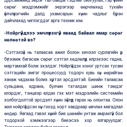
дурсамжинд эерэг тал байдаг гэдгийг ойлгуулах,тэр үеийн
сөрөг мэдрэмжийг эерэгээр өөрчлөхөд тухайн
үйлчлүүлэгчийн далд ухамсарын хүчин чадлыг бүрэн
дайчлахад чиглэгддэг арга техник юм.
-Нойргүйдлээ эмчлүүлэхгүй яваад байвал ямар сөрөг
нөлөөтэй вэ?
-Сэтгэлзүй нь талаасаа ажил болон хичээл сурлагийн үр
бүтээмж багасаж сөрөг сэтгэл хөдлөлүүд илрэхээс гадна,
мартамхай болж эхэлдэг. Нойргүйдэх хоног уртсах тусам
сэтгэцийн эмгэг процессууд тодорч хувь хүн өөрийгөө
хянаж чадахаа болих хүртэл эрсдэлтэй. Биеийн талаасаа
сульдана, ядрана, булчин таталдах шинж тэмдэг
илэрдэг, тэнцвэр алдах гэх мэт мэдрэлийн системийн
холбогдолтой эрсдэлт хүчин зүйлүүд гарах нь олонтаа. Олон
жил нойргүйдсэн хүн гэхэд хорт хавдраар өвчлөх магадлал
өндөр. Яагаад гэвэл хүний бие шөнийн унтаж амрахгүй бол
тодорхой хэмжээгээр биеэсээ хор ялгаруулдаг.