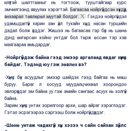
илүүтэй шалтгааныг нь тогтоож, тууштайгаар курс
эмчилгээнд явуулах хэрэгтэй.
Багаасаа нойргүйдсэн хүүхдүүд
анхаарал төвлөрөл муутай болдог.
Гэхдээ нойргүйдэл
удамшдаггүй харин зан үйл тухайн хүнд насан туршийн
дадал болж үлддэг. Жишээ нь багаасаа гэр бүл нь шөнө
дунд өнгөрсөн хойно унтдаг бол төрж өссөн тэр хэв
маягаараа амьдардаг.
-Нойргүйдэж байна гээд эмээр аргалаад явдаг хүмүүс
байдаг. Тэдэнд юу гэж зөвлөх вэ?
-Хүмүүс бүх асуудлыг эмээр шийдэх гээд байгаа нь маш
буруу. Бараг л хосууд муудалцчихвал хоорондоо
эвлэрүүлдэг эм байна уу гэж эмийн сангаас асуух нь холгүй
байна.
Зарим хүмүүс унтах зорилгоор архи, шар айраг хэрэглэдэг.
Гэтэл эсрэгээрээ сэргээш болж нойргүйдүүлдэг.
-Шөнө унтаж чадахгүй хүн хэзээ ч сайн сайхан зүйлс