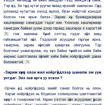
хэлдэг нөгөөдүүд нь ажил амьдрал гээд амждаггүй байж.
Тэр үед би түүнд нутаг руугаа яваад ирэхийг зөвлөсөн. Сүүлд
уулзахад нутагтаа очоод ирлээ, бүтэн нойртой хонодог
болсон гэж ярьж билээ.
Зарим хүн бухимдахаараа
хашгирмаар санагддаг гэдэг юм. Үнэхээр хашгирмаар
санагдаж байвал уулан дээр гараад хашгирах л хэрэгтэй
гэж зөвлөнө. Хүний сэтгэц гэдэг зүйл маш
гайхамшигтай зүйл. Тодорхой асуудлыг гаргаж ирнэ,
таниулна, зарим зүйлсийг хувиргаж ойлгуулна. Тэр
болгоныг ухамсарлаж, юу хүсч байна түүнийгээ хийж байж
өөрөөс шалтгаалах зүйлийг хийж байж нойргүйдлийг давах
боломжтой.
-Зарим хүмүүс олон жил нойргүйдлээр шаналж эм ууж
унтдаг. Энэ зөв арга уу эсвэл ?
-Орчин үед нойргүйдэлд эмийг санал болгох нь олон.
Хэрэв нойргүйдэл нь бодисын солилцооны шалтгаантай
хүмүүст л тохиромжтой. Харин
сэтгэл зүйн асуудлаас үүдсэн