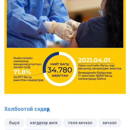
Холбоотой сэдвүүд
бшуя
нэгдүгээр анги
теле хичээл
хичээл