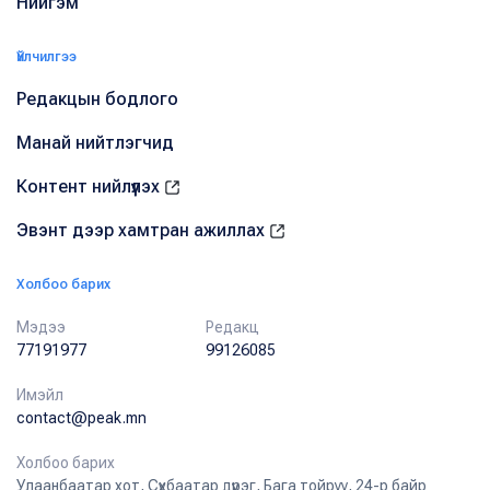
Нийгэм
Үйлчилгээ
Редакцын бодлого
Манай нийтлэгчид
Контент нийлүүлэх
Эвэнт дээр хамтран ажиллах
Холбоо барих
Мэдээ
Редакц
77191977
99126085
Имэйл
contact@peak.mn
Холбоо барих
Улаанбаатар хот, Сүхбаатар дүүрэг, Бага тойруу, 24-р байр