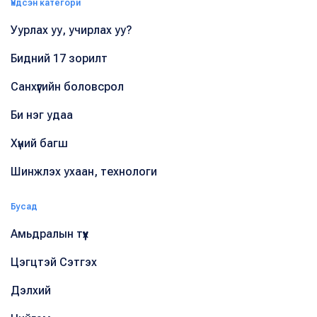
Үндсэн категори
Уурлах уу, учирлах уу?
Бидний 17 зорилт
Санхүүгийн боловсрол
Би нэг удаа
Хүний багш
Шинжлэх ухаан, технологи
Бусад
Амьдралын түүх
Цэгцтэй Сэтгэх
Дэлхий