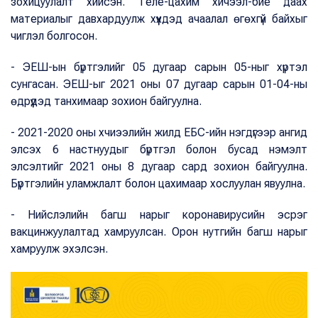
зохицуулалт хийсэн. Теле-цахим хичээл-бие даах
материалыг давхардуулж хүүхдэд ачаалал өгөхгүй байхыг
чиглэл болгосон.
- ЭЕШ-ын бүртгэлийг 05 дугаар сарын 05-ныг хүртэл
сунгасан. ЭЕШ-ыг 2021 оны 07 дугаар сарын 01-04-ны
өдрүүдэд танхимаар зохион байгуулна.
- 2021-2020 оны хчиээлийн жилд ЕБС-ийн нэгдүгээр ангид
элсэх 6 настнуудыг бүртгэл болон бусад нэмэлт
элсэлтийг 2021 оны 8 дугаар сард зохион байгуулна.
Бүртгэлийн уламжлалт болон цахимаар хослуулан явуулна.
- Нийслэлийн багш нарыг коронавирусийн эсрэг
вакцинжуулалтад хамруулсан. Орон нутгийн багш нарыг
хамруулж эхэлсэн.