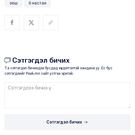
эеш
6 настан
Сэтгэгдэл бичих
Та сэтгэгдэл бичихдээ бусдад хүндэтгэлтэй хандана уу. Ёс бус
сэтгэгдлийг Peak.mn сайт устгах эрхтэй.
Сэтгэгдэл бичих