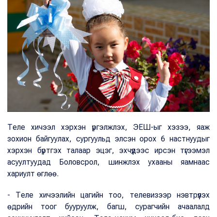
Теле хичээл хэрхэн үргэлжлэх, ЭЕШ-ыг хэзээ, яаж
зохион байгуулах, сургуульд элсэн орох 6 настнуудыг
хэрхэн бүртгэх талаар эцэг, эхчүүдээс ирсэн түгээмэл
асуултуудад Боловсрол, шинжлэх ухааны яамнаас
хариулт өглөө.
- Теле хичээлийн цагийн тоо, телевизээр нэвтрүүлэх
өдрийн тоог бууруулж, багш, сурагчийн ачаалалд