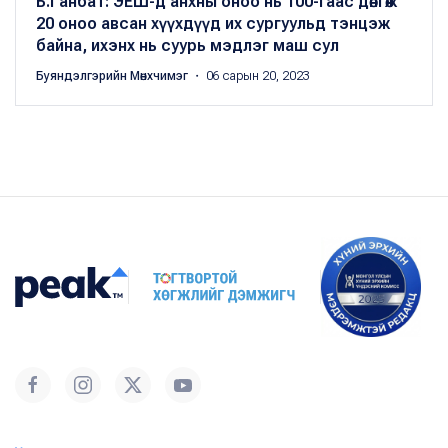
Б.Ганбат: ЭЕШ-д анхны оноо нь 100-гаас дөнгөж
20 оноо авсан хүүхдүүд их сургуульд тэнцэж
байна, ихэнх нь суурь мэдлэг маш сул
Буяндэлгэрийн Мөнхчимэг
・ 06 сарын 20, 2023