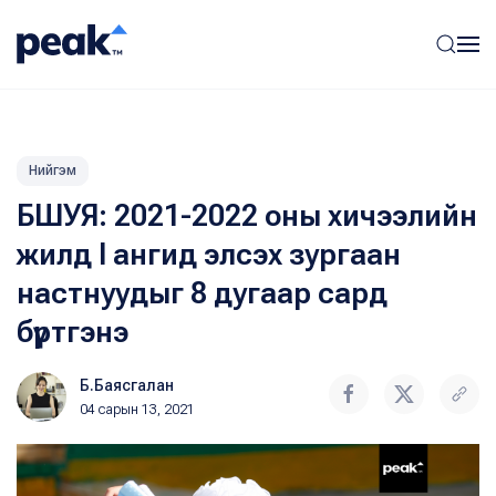
Нийгэм
БШУЯ: 2021-2022 оны хичээлийн
жилд I ангид элсэх зургаан
настнуудыг 8 дугаар сард
бүртгэнэ
Б.Баясгалан
04 сарын 13, 2021