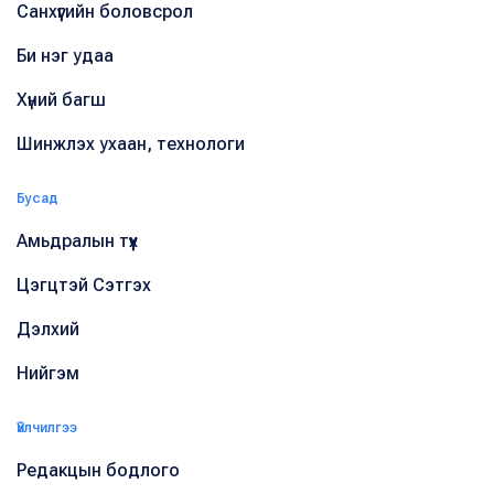
Санхүүгийн боловсрол
Би нэг удаа
Хүний багш
Шинжлэх ухаан, технологи
Бусад
Амьдралын түүх
Цэгцтэй Сэтгэх
Дэлхий
Нийгэм
Үйлчилгээ
Редакцын бодлого