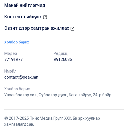
Манай нийтлэгчид
Контент нийлүүлэх
Эвэнт дээр хамтран ажиллах
Холбоо барих
Мэдээ
Редакц
77191977
99126085
Имэйл
contact@peak.mn
Холбоо барих
Улаанбаатар хот, Сүхбаатар дүүрэг, Бага тойруу, 24-р байр
© 2017-2025 Пийк Медиа Групп ХХК. Бүх эрх хуулиар
хамгаалагдсан.