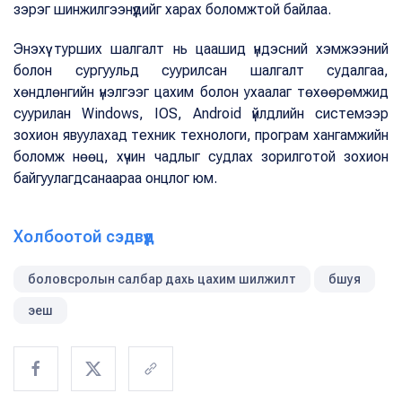
зэрэг шинжилгээнүүдийг харах боломжтой байлаа.
Энэхүү турших шалгалт нь цаашид үндэсний хэмжээний
болон сургуульд суурилсан шалгалт судалгаа,
хөндлөнгийн үнэлгээг цахим болон ухаалаг төхөөрөмжид
суурилан Windows, IOS, Android үйлдлийн системээр
зохион явуулахад техник технологи, програм хангамжийн
боломж нөөц, хүчин чадлыг судлах зорилготой зохион
байгуулагдсанаараа онцлог юм.
Холбоотой сэдвүүд
боловсролын салбар дахь цахим шилжилт
бшуя
эеш