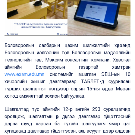
Боловсролын салбарын цахим шилжилтийн хүрээнд
Боловсролын үнэлгээний төв Боловсролын мэдээллийн
технологийн төв, Мэксим консалтинг компани, Хөвсгөл
аймгийн Боловсролын газартай хамтран
www.exam.edu.mn
системийг ашиглан ЭЕШ-ын 10
хичээлийн жишиг даалгавраар ТАБЛЕТ-д суурилсан
турших шалгалтыг нэгдүгээр сарын 15-ны өдөр Мөрөн
хотод амжилттай зохион байгууллаа.
Шалгалтад тус аймгийн 12-р ангийн 293 суралцагчид
оролцож, шалгалтын үр дүнгээ даалгавар гүйцэтгэсний
дараа шууд харсан ба тухайн шалгуулагч ямар цаг
хугацаанд даалгавар гүйцэтгэсэн, аль асуулт дээр алдсан