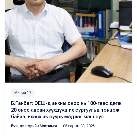
Миний 17
Б.Ганбат: ЭЕШ-д анхны оноо нь 100-гаас дөнгөж
20 оноо авсан хүүхдүүд их сургуульд тэнцэж
байна, ихэнх нь суурь мэдлэг маш сул
Буяндэлгэрийн Мөнхчимэг
・ 06 сарын 20, 2023