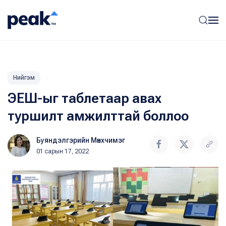
Нийгэм
ЭЕШ-ыг таблетаар авах
туршилт амжилттай боллоо
Буяндэлгэрийн Мөнхчимэг
01 сарын 17, 2022