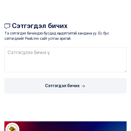
Сэтгэгдэл бичих
Та сэтгэгдэл бичихдээ бусдад хүндэтгэлтэй хандана уу. Ёс бус
сэтгэгдлийг Peak.mn сайт устгах эрхтэй.
Сэтгэгдэл бичих