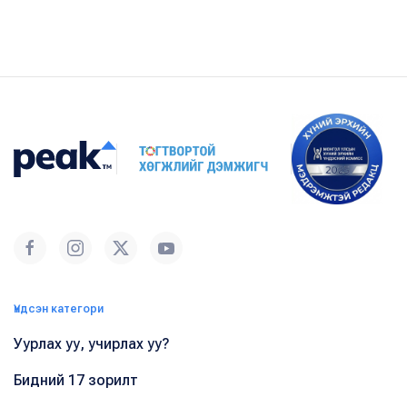
Үндсэн категори
Уурлах уу, учирлах уу?
Бидний 17 зорилт