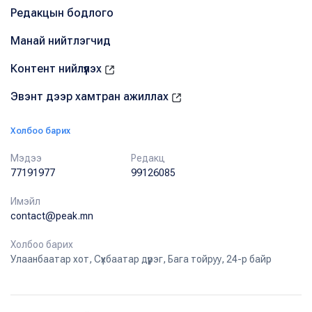
Редакцын бодлого
Манай нийтлэгчид
Контент нийлүүлэх
Эвэнт дээр хамтран ажиллах
Холбоо барих
Мэдээ
Редакц
77191977
99126085
Имэйл
contact@peak.mn
Холбоо барих
Улаанбаатар хот, Сүхбаатар дүүрэг, Бага тойруу, 24-р байр