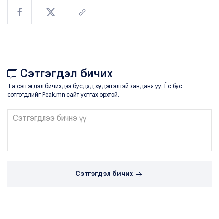
Сэтгэгдэл бичих
Та сэтгэгдэл бичихдээ бусдад хүндэтгэлтэй хандана уу. Ёс бус
сэтгэгдлийг Peak.mn сайт устгах эрхтэй.
Сэтгэгдэл бичих