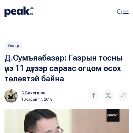
Улс төр
Д.Сумъяабазар: Газрын тосны
үнэ 11 дүгээр сараас огцом өсөх
төлөвтэй байна
Б.Баясгалан
10 сарын 17, 2018