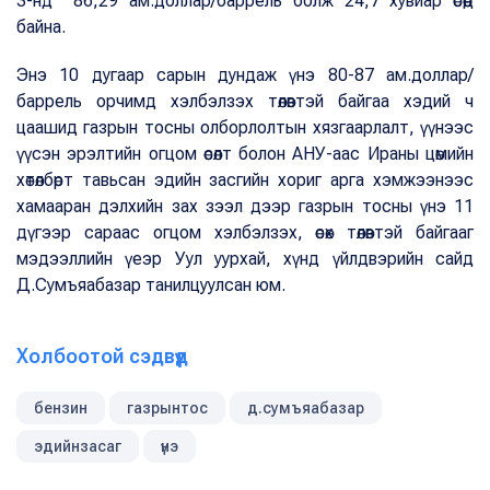
3-нд 86,29 ам.доллар/баррель болж 24,7 хувиар өсөөд
байна.
Энэ 10 дугаар сарын дундаж үнэ 80-87 ам.доллар/
баррель орчимд хэлбэлзэх төлөвтэй байгаа хэдий ч
цаашид газрын тосны олборлолтын хязгаарлалт, үүнээс
үүсэн эрэлтийн огцом өсөлт болон АНУ-аас Ираны цөмийн
хөтөлбөрт тавьсан эдийн засгийн хориг арга хэмжээнээс
хамааран дэлхийн зах зээл дээр газрын тосны үнэ 11
дүгээр сараас огцом хэлбэлзэх, өсөх төлөвтэй байгааг
мэдээллийн үеэр Уул уурхай, хүнд үйлдвэрийн сайд
Д.Сумъяабазар танилцуулсан юм.
Холбоотой сэдвүүд
бензин
газрынтос
д.сумъяабазар
эдийнзасаг
үнэ