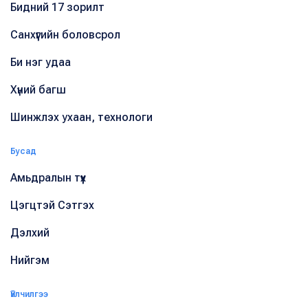
Бидний 17 зорилт
Санхүүгийн боловсрол
Би нэг удаа
Хүний багш
Шинжлэх ухаан, технологи
Бусад
Амьдралын түүх
Цэгцтэй Сэтгэх
Дэлхий
Нийгэм
Үйлчилгээ