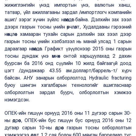
жижиглэнгийн үнэд импортын үнэ, валютын ханш,
татвар, үйл ажиллагааны зардал /импортлогч компанийн
ашиг/ зэрэг хүчин зүйлс нөлөөлдөг байна. Дэлхийн зах зээл
дээрх газрын тосны үнийн өөрчлөлт, Худалдааны гэрээний
нөхцлөөс хамааран тухайн сарын дэлхийн зах зээл дээр
газрын тосны үнийн хэлбэлзэл нь манай улсад 1 сарын
дараагаар нөлөөлдөг. Графикт үзүүлснээр 2015 оны газрын
тосны дундаж үнэ өмнөх онтой харьцуулахад 2 дахин
буурсан ба 2016 онд сүүлийн 10 жилд байгаагүй доод
цэгт /дундажаар 43.55 ам.долларт/баррель-т/ хүрч
байсан. АНУ занарын олборлолтод Hydraulic fracturing
буюу шингэн хагалбарын технологийг ашигласнаар
олборлолтын зардал буурч, олборлолтын хэмжээ
нэмэгдсэн.
ОПЕК-ийн гишүүн орнууд 2016 оны 11 дүгээр сарын 30-
ны өдрөөс, ОПЕК-ийн бус гишүүн бус орнууд 2016 оны 12
дугаар сарын 10-ны өдрөөс газрын тосны олборлолтын
хэмжээгээ өдөрт 1.2 сая болон 600 мянган баррелиар тус