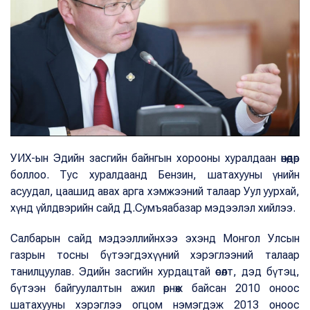
УИХ-ын Эдийн засгийн байнгын хорооны хуралдаан өнөөдөр
боллоо. Тус хуралдаанд Бензин, шатахууны үнийн
асуудал, цаашид авах арга хэмжээний талаар Уул уурхай,
хүнд үйлдвэрийн сайд Д.Сумъяабазар мэдээлэл хийлээ.
Салбарын сайд мэдээллийнхээ эхэнд Монгол Улсын
газрын тосны бүтээгдэхүүний хэрэглээний талаар
танилцуулав. Эдийн засгийн хурдацтай өсөлт, дэд бүтэц,
бүтээн байгуулалтын ажил өрнөж байсан 2010 оноос
шатахууны хэрэглээ огцом нэмэгдэж 2013 оноос