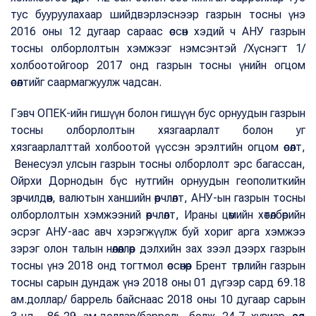
тус бууруулахаар шийдвэрлэснээр газрын тосны үнэ
2016 оны 12 дугаар сараас өссөн хэдий ч АНУ газрын
тосны олборлолтын хэмжээг нэмсэнтэй /Хүснэгт 1/
холбоотойгоор 2017 онд газрын тосны үнийн огцом
өсөлтийг саармагжуулж чадсан.
Гэвч ОПЕК-ийн гишүүн болон гишүүн бус орнуудын газрын
тосны олборлолтын хязгаарлалт болон уг
хязгаарлалттай холбоотой үүссэн эрэлтийн огцом өсөлт,
Венесуэл улсын газрын тосны олборлолт эрс багассан,
Ойрхи Дорнодын бүс нутгийн орнуудын геополиткийн
зөрчилдөөн, валютын ханшийн өөрчлөлт, АНУ-ын газрын тосны
олборлолтын хэмжээний өөрчлөлт, Ираны цөмийн хөтөлбөрийн
эсрэг АНУ-аас авч хэрэгжүүлж буй хориг арга хэмжээ
зэрэг олон талын нөлөөллөөр дэлхийн зах зээл дээрх газрын
тосны үнэ 2018 онд тогтмол өссөнөөр Брент төрлийн газрын
тосны сарын дундаж үнэ 2018 оны 01 дүгээр сард 69.18
ам.доллар/ баррель байснаас 2018 оны 10 дугаар сарын