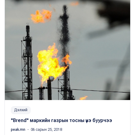
Дэлхий
"Brend" маркийн газрын тосны үнэ буурчээ
peak.mn
・ 06 сарын 25, 2018