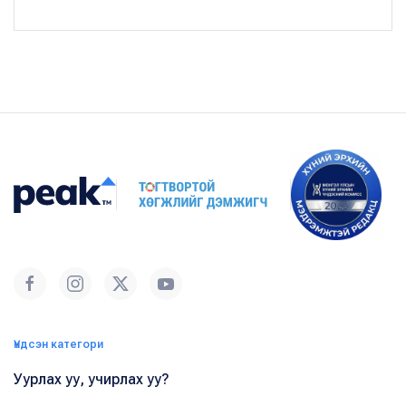
Үндсэн категори
Уурлах уу, учирлах уу?