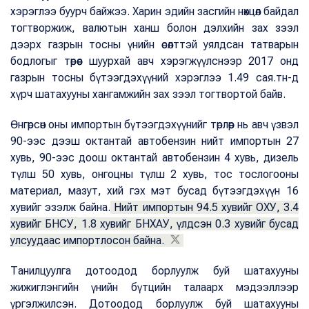
хэрэглээ буурч байжээ. Харин эдийн засгийн нөхцөл байдал
тогтворжиж, валютын ханш болон дэлхийн зах зээл
дээрх газрын тосны үнийн өсөлттэй уялдсан татварын
бодлогыг төрөөс шуурхай авч хэрэгжүүлснээр 2017 онд
газрын тосны бүтээгдэхүүний хэрэглээ 1.49 сая.тн-д
хүрч шатахууны хангамжийн зах зээл тогтвортой байв.
Өнгөрсөн оны импортын бүтээгдэхүүнийг төрлөөр нь авч үзвэл
90-ээс дээш октантай автобензин нийт импортын 27
хувь, 90-ээс доош октантай автобензин 4 хувь, дизель
түлш 50 хувь, онгоцны түлш 2 хувь, тос тослогооны
материал, мазут, хий гэх мэт бусад бүтээгдэхүүн 16
хувийг эзэлж байна.
Нийт импортын 94.5 хувийг ОХУ, 3.4
хувийг БНСУ, 1.8 хувийг БНХАУ, үлдсэн 0.3 хувийг бусад
улсуудаас импортлосон байна.
Танилцуулга дотоодод борлуулж буй шатахууны
жижиглэнгийн үнийн бүтцийн талаарх мэдээллээр
үргэлжилсэн. Дотоодод борлуулж буй шатахууны