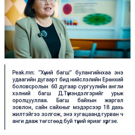
Peak.mn: “Хүний багш” булангийнхаа энэ
удаагийн дугаарт бид нийслэлийн Ерөнхий
боловсролын 60 дугаар сургуулийн англи
хэлний багш Д.Түмэндэлгэрийг урьж
оролцууллаа. Багш байхын жаргал
зовлон, сайн сайхныг мэдэрсээр 18 дахь
жилтэйгээ золгож, энэ хугацаанд гурван ч
анги дааж төгсгөөд буй түүний яриаг хүргэе.