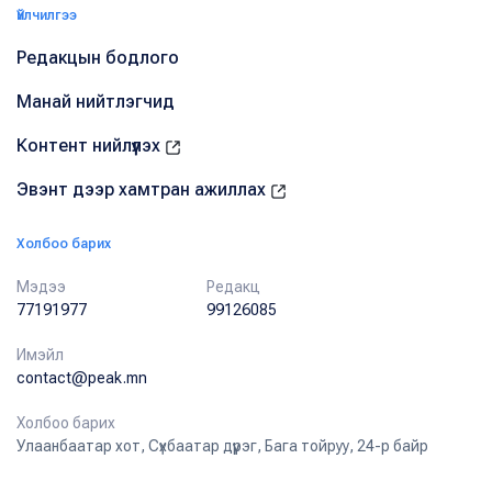
Үйлчилгээ
Редакцын бодлого
Манай нийтлэгчид
Контент нийлүүлэх
Эвэнт дээр хамтран ажиллах
Холбоо барих
Мэдээ
Редакц
77191977
99126085
Имэйл
contact@peak.mn
Холбоо барих
Улаанбаатар хот, Сүхбаатар дүүрэг, Бага тойруу, 24-р байр