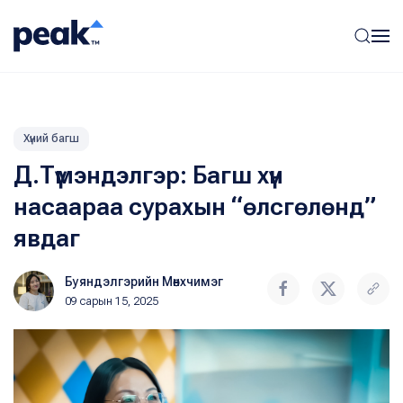
Хүний багш
Д.Түмэндэлгэр: Багш хүн
насаараа сурахын “өлсгөлөнд”
явдаг
Буяндэлгэрийн Мөнхчимэг
09 сарын 15, 2025