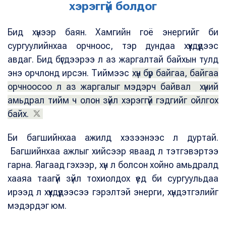
хэрэггүй болдог
Бид хүнээр баян. Хамгийн гоё энергийг би
сургуулийнхаа орчноос, тэр дундаа хүүхдүүдээс
авдаг. Бид бүгдээрээ л аз жаргалтай байхын тулд
энэ орчлонд ирсэн. Тиймээс
хүн бүр байгаа, байгаа
орчноосоо л аз жаргалыг мэдэрч байвал хүний
амьдрал тийм ч олон зүйл хэрэггүй гэдгийг ойлгох
байх.
Би багшийнхаа ажилд хэзээнээс л дуртай.
Багшийнхаа ажлыг хийсээр яваад л тэтгэвэртээ
гарна. Яагаад гэхээр, хүн л болсон хойно амьдралд
хааяа таагүй зүйл тохиолдох үед би сургуульдаа
ирээд л хүүхдүүдээсээ гэрэлтэй энерги, хүндэтгэлийг
мэдэрдэг юм.