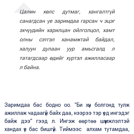
Цалин хөлс дутмаг, хангалтгүй
санагдсан үе заримдаа гарсан ч эцэг
эхчүүдийн харилцан ойлголцол, хамт
олны сэтгэл ханамжтай байдал,
халуун дулаан уур амьсгалд л
татагдсаар өдийг хүртэл ажилласаар
л байна.
Заримдаа бас бодно оо. “Би хүн болгонд тулж
ажиллаж чадаагүй байх даа, нээрээ тэр үед ингэдэг
байж дээ” гээд л. Ингэж өөртөө шүүмжлэлтэй
хандах үе бас бишгүй. Тиймээс алхам тутамдаа,