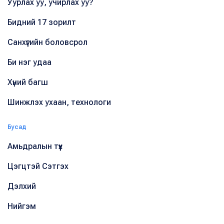
Уурлах уу, учирлах уу?
Бидний 17 зорилт
Санхүүгийн боловсрол
Би нэг удаа
Хүний багш
Шинжлэх ухаан, технологи
Бусад
Амьдралын түүх
Цэгцтэй Сэтгэх
Дэлхий
Нийгэм