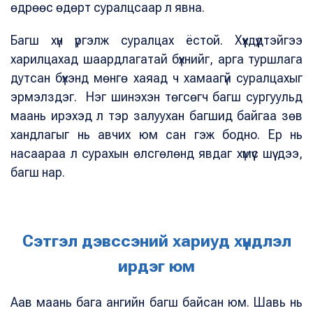
өдрөөс өдөрт суралцсаар л явна.
Багш хүн үргэлж суралцах ёстой. Хүүхдүүдтэйгээ
харилцахад шаардлагатай бүхнийг, арга туршлага
дутсан бүхэнд мөнгө хаяад ч хамаагүй суралцахыг
эрмэлздэг. Нэг шинэхэн төгсөгч багш сургуульд
маань ирэхэд л тэр залуухан багшид байгаа зөв
хандлагыг нь авчих юм сан гэж бодно. Ер нь
насаараа л сурахын өлсгөлөнд явдаг хүмүүс шүү дээ,
багш нар.
Сэтгэл дэвссэний хариуд хүндлэл
ирдэг юм
Аав маань бага ангийн багш байсан юм. Шавь нь