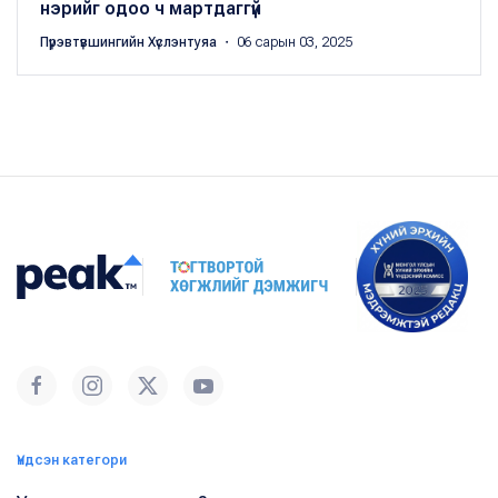
нэрийг одоо ч мартдаггүй
Пүрэвтүвшингийн Хүслэнтуяа
・ 06 сарын 03, 2025
Үндсэн категори