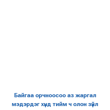
Байгаа орчноосоо аз жаргал
мэдэрдэг хүнд тийм ч олон зүйл