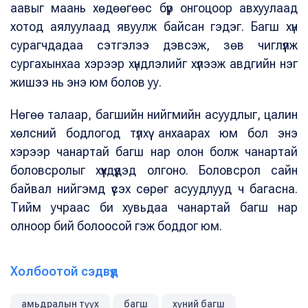
аавыг маань хөдөөгөөс бүүр онгоцоор авхуулаад
хотод аялуулаад явуулж байсан гэдэг. Багш хүн
сурагчдадаа сэтгэлээ дэвсэж, зөв чиглүүлж
сургахынхаа хэрээр хүндлэлийг хүлээж авдгийн нэг
жишээ нь энэ юм болов уу.
Нөгөө талаар, багшийн нийгмийн асуудлыг, цалин
хөлсний бодлогод түлхүү анхаарах юм бол энэ
хэрээр чанартай багш нар олон болж чанартай
боловсролыг хүүхдүүдэд олгоно. Боловсрол сайн
байвал нийгэмд үүсэх сөрөг асуудлууд ч багасна.
Тийм учраас би хувьдаа чанартай багш нар
олноор бий болоосой гэж боддог юм.
Холбоотой сэдвүүд
амьдралын түүх
багш
хүний багш