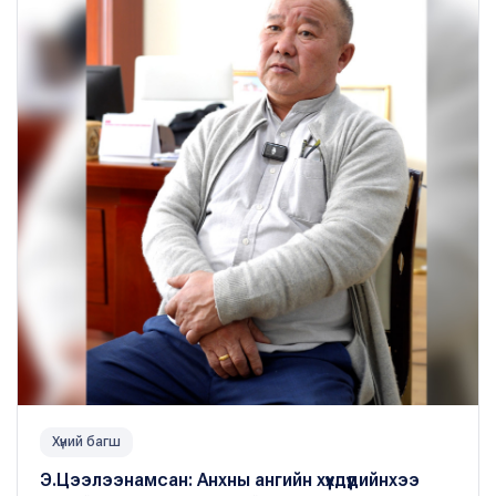
Хүний багш
Э.Цээлээнамсан: Анхны ангийн хүүхдүүдийнхээ