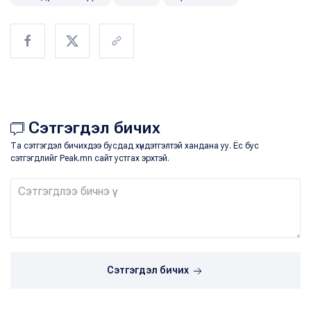
Сэтгэгдэл бичих
Та сэтгэгдэл бичихдээ бусдад хүндэтгэлтэй хандана уу. Ёс бус
сэтгэгдлийг Peak.mn сайт устгах эрхтэй.
Сэтгэгдэл бичих