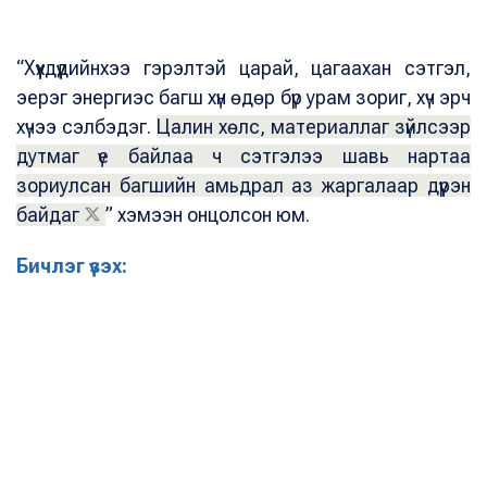
“Хүүхдүүдийнхээ гэрэлтэй царай, цагаахан сэтгэл,
эерэг энергиэс багш хүн өдөр бүр урам зориг, хүч эрч
хүчээ сэлбэдэг.
Цалин хөлс, материаллаг зүйлсээр
дутмаг үе байлаа ч сэтгэлээ шавь нартаа
зориулсан багшийн амьдрал аз жаргалаар дүүрэн
байдаг
” хэмээн онцолсон юм.
Бичлэг үзэх: