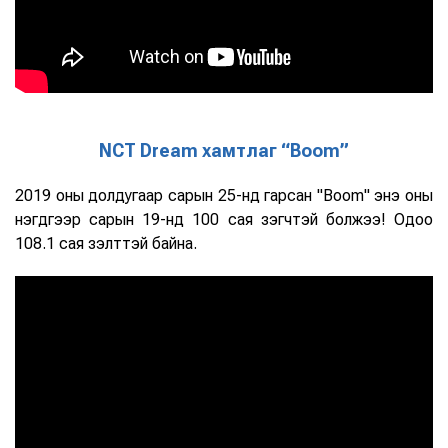
NCT Dream хамтлаг “Boom”
2019 оны долдугаар сарын 25-нд гарсан "Boom" энэ оны
нэгдүгээр сарын 19-нд 100 сая үзэгчтэй болжээ! Одоо
108.1 сая үзэлттэй байна.