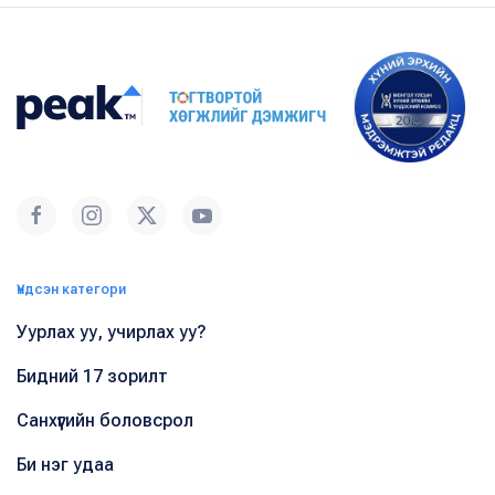
Үндсэн категори
Уурлах уу, учирлах уу?
Бидний 17 зорилт
Санхүүгийн боловсрол
Би нэг удаа