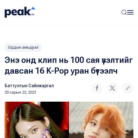
Оддын амьдрал
Энэ онд клип нь 100 сая үзэлтийг
давсан 16 K-Pop уран бүтээлч
Баттулгын Сайнжаргал
03 сарын 22, 2021