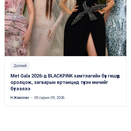
Дэлхий
Met Gala 2026-д BLACKPINK хамтлагийн бүх гишүүд
оролцож, загварын ертөнцөд түүхэн мөчийг
бүтээлээ
Н.Жавхлан
・ 05 сарын 05, 2026