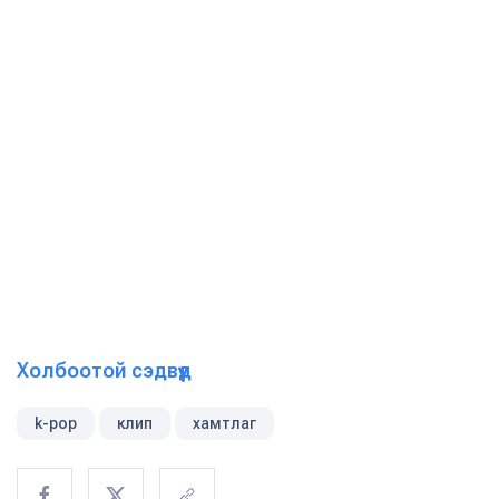
Холбоотой сэдвүүд
k-pop
клип
хамтлаг