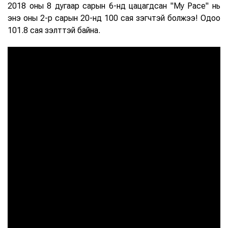
2018 оны 8 дугаар сарын 6-нд цацагдсан "My Pace" нь
энэ оны 2-р сарын 20-нд 100 сая үзэгчтэй болжээ! Одоо
101.8 сая үзэлттэй байна.