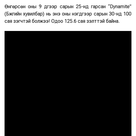
Өнгөрсөн оны 9 дүгээр сарын 25-нд гарсан “Dynamite”
(Бүжгийн хувилбар) нь энэ оны нэгдүгээр сарын 30-нд 100
сая үзэгчтэй болжээ! Одоо 125.6 сая үзэлттэй байна.