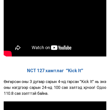
NCT 127 хамтлаг “Kick It”
Өнгөрсөн оны 3 дугаар сарын 4-нд гарсан "Kick It" нь энэ
оны нэгдүгээр сарын 24-нд 100 сая үзэлтэд хүрчээ! Одоо
110.8 сая үзэлттэй байна.