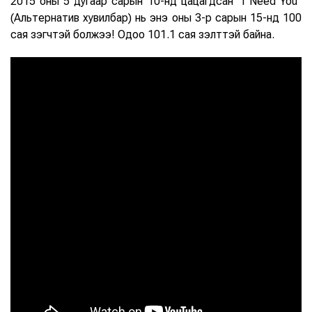
2015 оны 5 дугаар сарын 10-нд цацагдсан "I Need You"
(Альтернатив хувилбар) нь энэ оны 3-р сарын 15-нд 100
сая үзэгчтэй болжээ! Одоо 101.1 сая үзэлттэй байна.