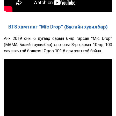
BTS хамтлаг “Mic Drop” (Бүжгийн хувилбар)
Анх 2019 оны 6 дугаар сарын 6-нд гарсан "Mic Drop"
(MAMA Бүжгийн хувилбар) энэ оны 3-р сарын 10-нд 100
сая үзэгчтэй болжээ! Одоо 101.6 сая үзэлттэй байна.