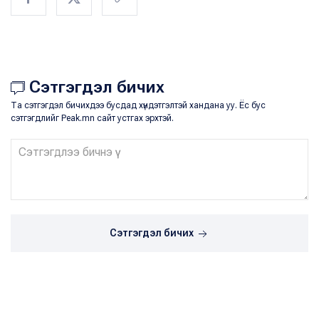
Сэтгэгдэл бичих
Та сэтгэгдэл бичихдээ бусдад хүндэтгэлтэй хандана уу. Ёс бус
сэтгэгдлийг Peak.mn сайт устгах эрхтэй.
Сэтгэгдэл бичих