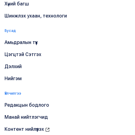
Хүний багш
Шинжлэх ухаан, технологи
Бусад
Амьдралын түүх
Цэгцтэй Сэтгэх
Дэлхий
Нийгэм
Үйлчилгээ
Редакцын бодлого
Манай нийтлэгчид
Контент нийлүүлэх