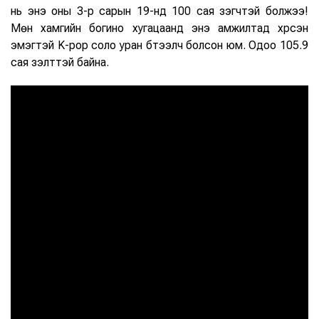
нь энэ оны 3-р сарын 19-нд 100 сая үзэгчтэй болжээ!
Мөн хамгийн богино хугацаанд энэ амжилтад хүрсэн
эмэгтэй K-pop соло уран бүтээлч болсон юм. Одоо 105.9
сая үзэлттэй байна.