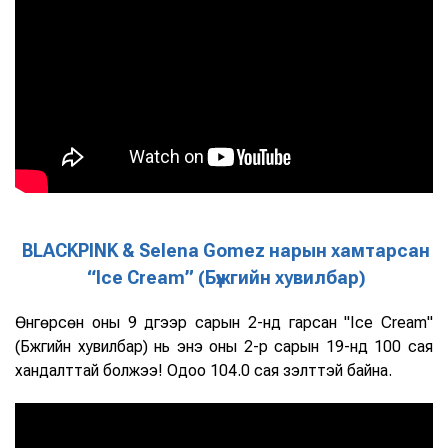
BLACKPINK & Selena Gomez нарын хамтарсан
“Ice Cream” (Бүжгийн хувилбар)
Өнгөрсөн оны 9 дүгээр сарын 2-нд гарсан "Ice Cream"
(Бүжгийн хувилбар) нь энэ оны 2-р сарын 19-нд 100 сая
хандалттай болжээ! Одоо 104.0 сая үзэлттэй байна.