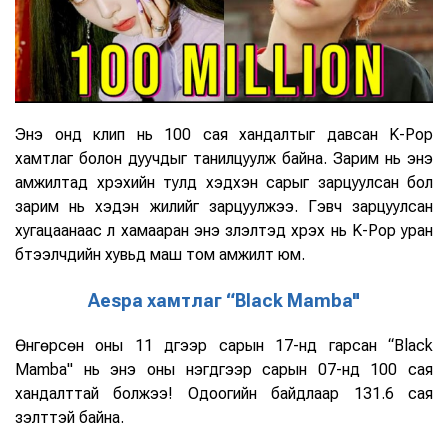
Энэ онд клип нь 100 сая хандалтыг давсан K-Pop
хамтлаг болон дуучдыг танилцуулж байна. Зарим нь энэ
амжилтад хүрэхийн тулд хэдхэн сарыг зарцуулсан бол
зарим нь хэдэн жилийг зарцуулжээ. Гэвч зарцуулсан
хугацаанаас үл хамааран энэ үзүүлэлтэд хүрэх нь K-Pop уран
бүтээлчдийн хувьд маш том амжилт юм.
Aespa хамтлаг “Black Mamba"
Өнгөрсөн оны 11 дүгээр сарын 17-нд гарсан “Black
Mamba" нь энэ оны нэгдүгээр сарын 07-нд 100 сая
хандалттай болжээ! Одоогийн байдлаар 131.6 сая
үзэлттэй байна.