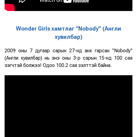
Wonder Girls хамтлаг “Nobody” (Англи
хувилбар)
2009 оны 7 дугаар сарын 27-нд анх гарсан "Nobody"
(Англи хувилбар) нь энэ оны 3-р сарын 15-нд 100 сая
үзэгчтэй болжээ! Одоо 100.2 сая үзэлттэй байна.