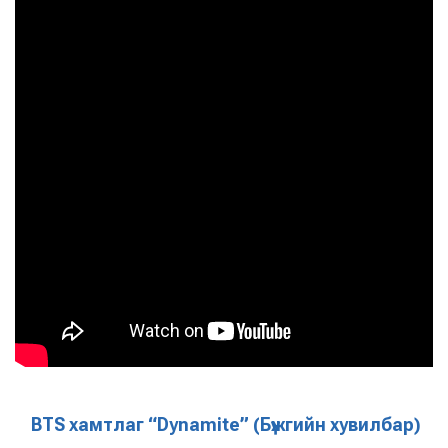
BTS хамтлаг “Dynamite” (Бүжгийн хувилбар)