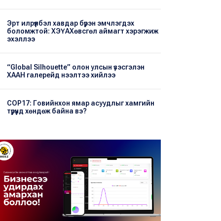
Эрт илрүүлбэл хавдар бүрэн эмчлэгдэх
боломжтой: ХЭҮА​Хөвсгөл аймагт хэрэгжиж
эхэллээ
“Global Silhouette” олон улсын үзэсгэлэн
ХААН галерейд нээлтээ хийлээ
COP17: Говийнхон ямар асуудлыг хамгийн
түрүүнд хөндөж байна вэ?