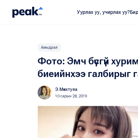
Уурлах уу, учирлах уу?
Бид
Амьдрал
Фото: Эмч бүсгүй хур
биеийнхээ галбирыг 
Э.Мөнхтуяа
10 сарын 28, 2019