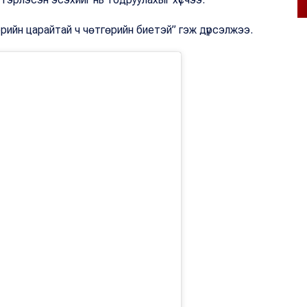
гэрийн царайтай ч чөтгөрийн биетэй” гэж дүрсэлжээ.