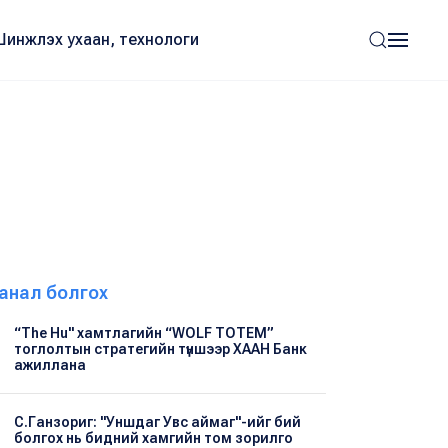
Шинжлэх ухаан, технологи
анал болгох
“The Hu" хамтлагийн “WOLF TOTEM”
тоглолтын стратегийн түншээр ХААН Банк
ажиллана
С.Ганзориг: "Уншдаг Увс аймаг"-ийг бий
болгох нь бидний хамгийн том зорилго