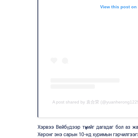
View this post on
A post shared by 袁合荣 (@yuanherong122
Хэрвээ Вейбү дээр түүнийг дагадаг бол аз
Херонг энэ сарын 10-нд хуримын гэрчилгээг