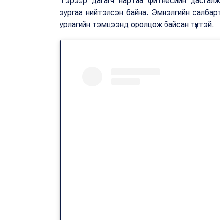
Тэрээр дагагч нартаа фитнесийн дасгалж
зургаа нийтэлсэн байна. Эмнэлгийн салба
урлагийн тэмцээнд оролцож байсан түүхтэй.