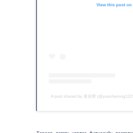
View this post on
A post shared by 袁合荣 (@yuanherong122