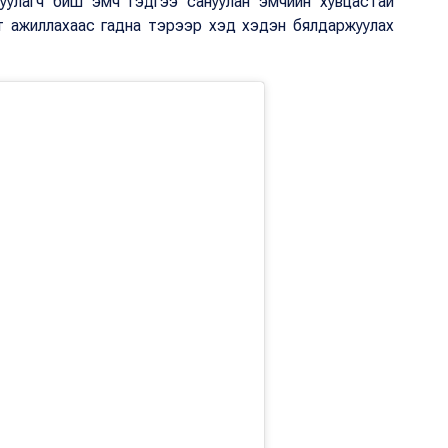
уулагч биш эмч гэдгээ сануулан эмчийн хувцастай
рт ажиллахаас гадна тэрээр хэд хэдэн бялдаржуулах