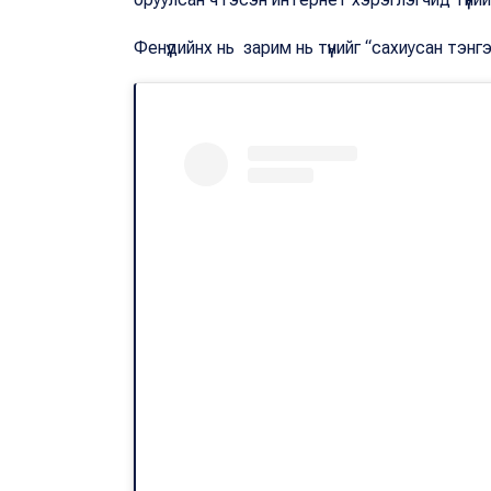
Фенүүдийнх нь зарим нь түүнийг “сахиусан тэн