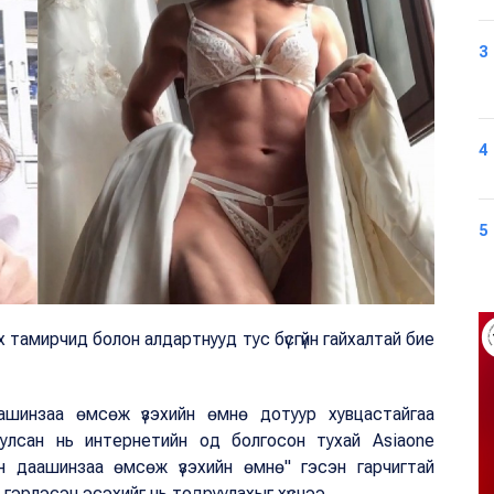
3
4
5
тамирчид болон алдартнууд тус бүсгүйн гайхалтай бие
шинзаа өмсөж үзэхийн өмнө дотуур хувцастайгаа
улсан нь интернетийн од болгосон тухай Asiaone
н даашинзаа өмсөж үзэхийн өмнө" гэсэн гарчигтай
й гэрлэсэн эсэхийг нь тодруулахыг хүсчээ.