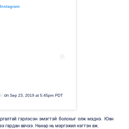
 Instagram
on
9)
Sep 23, 2019 at 5:45pm PDT
 жаргалтай гэрлэсэн эмэгтэй болохыг олж мэднэ. Юан
ээ гардан авчээ. Нөхөр нь мэргэжил нэгтэн аж.