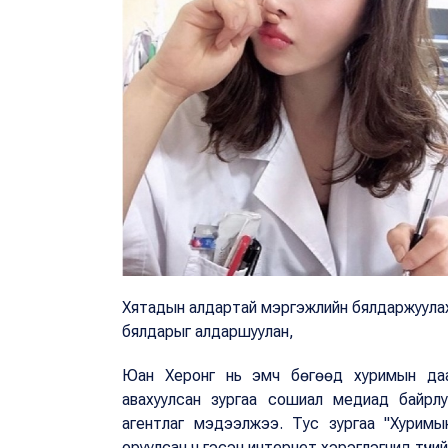
Хятадын алдартай мэргэжлийн бялдаржуулах 
бялдарыг алдаршуулан,
Юан Херонг нь эмч бөгөөд хуримын даа
авахуулсан зургаа сошиал медиад байрлу
агентлаг мэдээлжээ. Тус зургаа "Хуримы
оруулсан ч гэсэн интернет хэрэглэгчид түүни