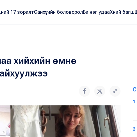
ний 17 зорилт
Санхүүгийн боловсрол
Би нэг удаа
Хүний багш
имаа хийхийн өмнө
гайхуулжээ
С
1
2