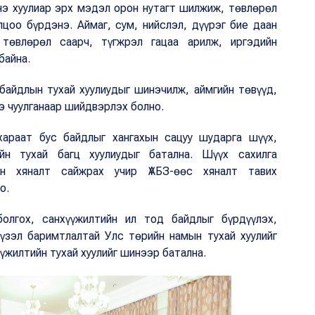
Энэ хуулиар эрх мэдэл орон нутагт шилжиж, төвлөрөл
лцоо бүрдэнэ. Аймаг, сум, нийслэл, дүүрэг бие даан
төвлөрөл саарч, түгжрэл гацаа арилж, иргэдийн
байна.
 байдлын тухай хуулиудыг шинэчилж, аймгийн төвүүд,
э чуулганаар шийдвэрлэх болно.
хараат бус байдлыг хангахын сацуу шударга шүүх,
йн тухай багц хуулиудыг батална. Шүүх сахилга
йн хяналт сайжрах учир ҮАБЗ-өөс хяналт тавих
о.
олгох, санхүүжилтийн ил тод байдлыг бүрдүүлэх,
үзэл баримтлалтай Улс төрийн намын тухай хуулийг
үжилтийн тухай хуулийг шинээр батална.