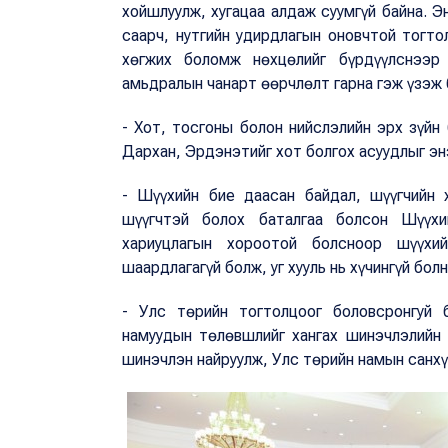
хойшлуулж, хугацаа алдаж суумгүй байна. 
саарч, нутгийн удирдлагын оновчтой тогто
хөгжих боломж нөхцөлийг бүрдүүлснээр 
амьдралын чанарт өөрчлөлт гарна гэж үзэж 
- Хот, тосгоны болон нийслэлийн эрх зүйн
Дархан, Эрдэнэтийг хот болгох асуудлыг эн
- Шүүхийн бие даасан байдал, шүүгчийн 
шүүгчтэй болох баталгаа болсон Шүүхи
хариуцлагын хороотой болсноор шүүхи
шаардлагагүй болж, уг хууль нь хүчингүй болн
- Улс төрийн тогтолцоог боловсронгуй б
намуудын төлөвшлийг хангах шинэчлэлийн 
шинэчлэн найруулж, Улс төрийн намын санхү