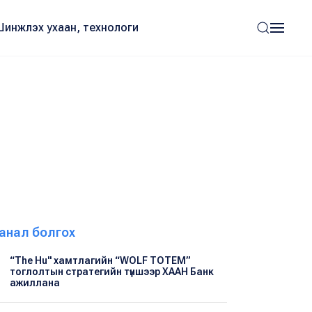
Шинжлэх ухаан, технологи
анал болгох
“The Hu" хамтлагийн “WOLF TOTEM”
тоглолтын стратегийн түншээр ХААН Банк
ажиллана