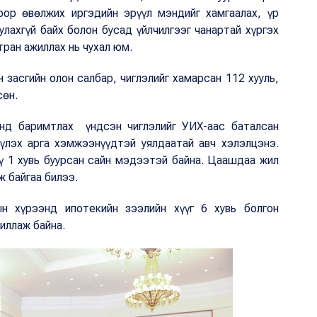
оор өвөлжих иргэдийн эрүүл мэндийг хамгаалах, үр
улахгүй байх болон бусад үйлчилгээг чанартай хүргэх
тран ажиллах нь чухал юм.
 засгийн олон салбар, чиглэлийг хамарсан 112 хууль,
сөн.
нд баримтлах үндсэн чиглэлийг УИХ-аас баталсан
үүлэх арга хэмжээнүүдтэй уялдаатай авч хэлэлцэнэ.
ү 1 хувь буурсан сайн мэдээтэй байна. Цаашдаа жил
ж байгаа билээ.
ын хүрээнд ипотекийн зээлийн хүүг 6 хувь болгон
иллаж байна.