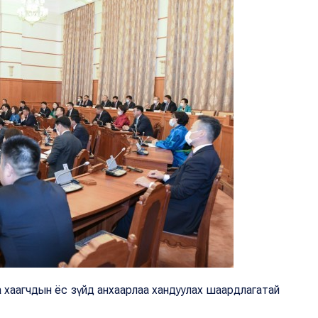
 хаагчдын ёс зүйд анхаарлаа хандуулах шаардлагатай