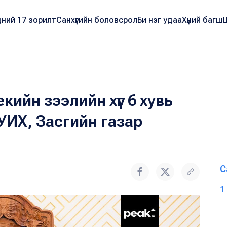
ний 17 зорилт
Санхүүгийн боловсрол
Би нэг удаа
Хүний багш
ийн зээлийн хүүг 6 хувь
УИХ, Засгийн газар
С
1