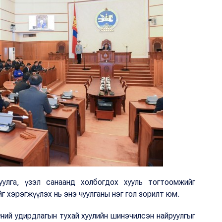
гуулга, үзэл санаанд холбогдох хууль тогтоомжийг
г хэрэгжүүлэх нь энэ чуулганы нэг гол зорилт юм.
үүний удирдлагын тухай хуулийн шинэчилсэн найруулгыг