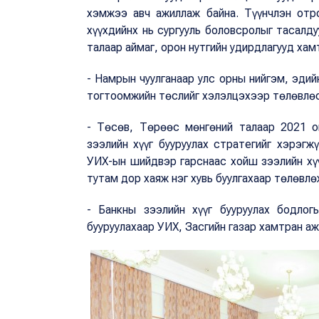
хэмжээ авч ажиллаж байна. Түүнчлэн отр
хүүхдийнх нь сургууль боловсролыг тасалду
талаар аймаг, орон нутгийн удирдлагууд хам
- Намрын чуулганаар улс орны нийгэм, эдийн
тогтоомжийн төслийг хэлэлцэхээр төлөвлө
- Төсөв, Төрөөс мөнгөний талаар 2021 о
зээлийн хүүг бууруулах стратегийг хэрэгж
УИХ-ын шийдвэр гарснаас хойш зээлийн хү
тутам дор хаяж нэг хувь буулгахаар төлөвлө
- Банкны зээлийн хүүг бууруулах бодлог
бууруулахаар УИХ, Засгийн газар хамтран аж