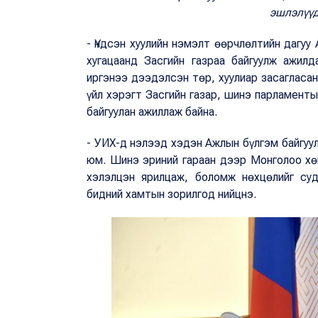
эшлэлүүд
- Үндсэн хуулийн нэмэлт өөрчлөлтийн дагуу 
хугацаанд Засгийн газраа байгуулж ажил
иргэнээ дээдэлсэн төр, хуулиар засагласан
үйл хэрэгт Засгийн газар, шинэ парламент
байгуулан ажиллаж байна.
- УИХ-д нэлээд хэдэн Ажлын бүлгэм байгуул
юм. Шинэ эриний гараан дээр Монголоо хө
хэлэлцэн ярилцаж, боломж нөхцөлийг суд
бидний хамтын зорилгод нийцнэ.