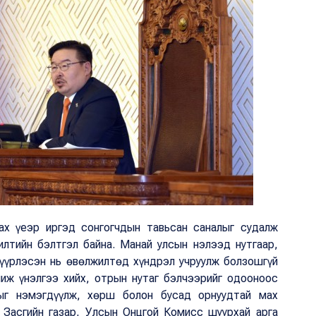
ах үеэр иргэд сонгогчдын тавьсан саналыг судалж
илтийн бэлтгэл байна. Манай улсын нэлээд нутгаар,
 нүүрлэсэн нь өвөлжилтөд хүндрэл учруулж болзошгүй
чиж үнэлгээ хийх, отрын нутаг бэлчээрийг одооноос
тыг нэмэгдүүлж, хөрш болон бусад орнуудтай мах
 Засгийн газар, Улсын Онцгой Комисс шуурхай арга