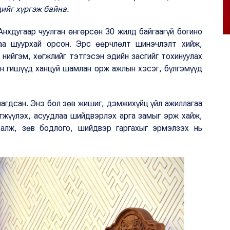
ийг хүргэж байна.
Анхдугаар чуулган өнгөрсөн 30 жилд байгаагүй богино
даа шуурхай орсон. Эрс өөрчлөлт шинэчлэлт хийж,
 нийгэм, хөгжлийг тэтгэсэн эдийн засгийг тохинуулах
ын гишүүд ханцуй шамлан орж ажлын хэсэг, бүлгэмүүд
агдсан. Энэ бол зөв жишиг, дэмжихүйц үйл ажиллагаа
гжүүлэх, асуудлаа шийдвэрлэх арга замыг эрж хайж,
алж, зөв бодлого, шийдвэр гаргахыг эрмэлзэх нь