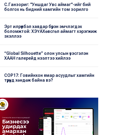
С.Ганзориг: "Уншдаг Увс аймаг"-ийг бий
болгох нь бидний хамгийн том зорилго
Эрт илрүүлбэл хавдар бүрэн эмчлэгдэх
боломжтой: ХЭҮА​Хөвсгөл аймагт хэрэгжиж
эхэллээ
“Global Silhouette” олон улсын үзэсгэлэн
ХААН галерейд нээлтээ хийлээ
COP17: Говийнхон ямар асуудлыг хамгийн
түрүүнд хөндөж байна вэ?