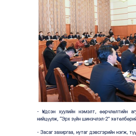
- Үндсэн хуулийн нэмэлт, өөрчлөлтийн а
нийцүүлж, “Эрх зүйн шинэчлэл-2” хөтөлбөрий
- Засаг захиргаа, нутаг дэвсгэрийн нэгж, т