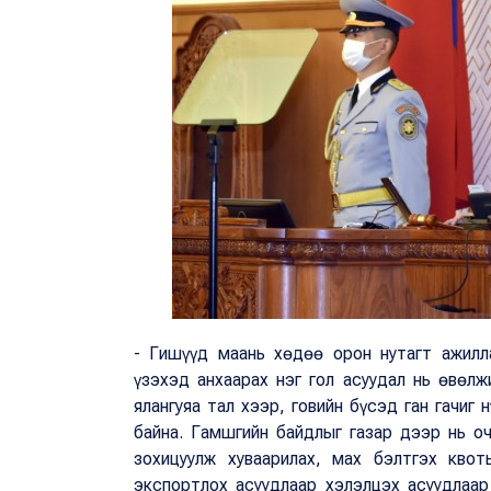
- Гишүүд маань хөдөө орон нутагт ажилл
үзэхэд анхаарах нэг гол асуудал нь өвөлж
ялангуяа тал хээр, говийн бүсэд ган гачиг
байна. Гамшгийн байдлыг газар дээр нь о
зохицуулж хуваарилах, мах бэлтгэх кво
экспортлох асуудлаар хэлэлцэх асуудлаар