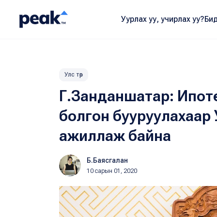
Уурлах уу, учирлах уу?
Бид
Улс төр
Г.Занданшатар: Ипотек
болгон бууруулахаар 
ажиллаж байна
Б.Баясгалан
10 сарын 01, 2020