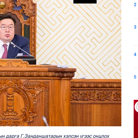
2
3
4
5
ын дарга Г.Занданшатарын хэлсэн үгээс онцлох