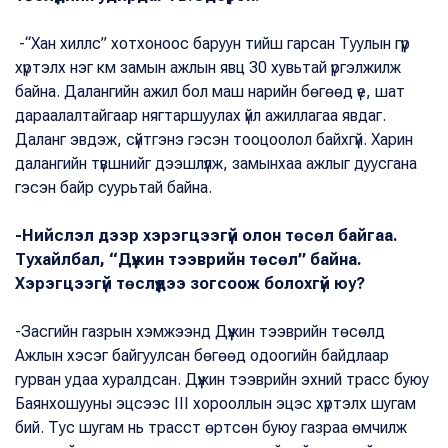
-“Хан хиллс” хотхоноос баруун тийш гарсан Туулын гүүр
хүртэлх нэг км замын ажлын явц 30 хувьтай үргэлжилж
байна. Далангийн ажил бол маш нарийн бөгөөд үе, шат
дараалалтайгаар нягтаршуулах үйл ажиллагаа явдаг.
Даланг эвдэж, сүйтгэнэ гэсэн тооцоолол байхгүй. Харин
далангийн түвшнийг дээшлүүлж, замынхаа ажлыг дуусгана
гэсэн байр суурьтай байна.
-Нийслэл дээр хэрэгцээгүй олон төсөл байгаа.
Тухайлбал, “Дүүжин тээврийн төсөл” байна.
Хэрэгцээгүй төслүүдээ зогсоож болохгүй юу?
-Засгийн газрын хэмжээнд Дүүжин тээврийн төсөлд
Ажлын хэсэг байгуулсан бөгөөд одоогийн байдлаар
гурван удаа хуралдсан. Дүүжин тээврийн эхний трасс буюу
Баянхошууны эцсээс III хорооллын эцэс хүртэлх шугам
бий. Тус шугам нь трасст өртсөн буюу газраа өмчилж