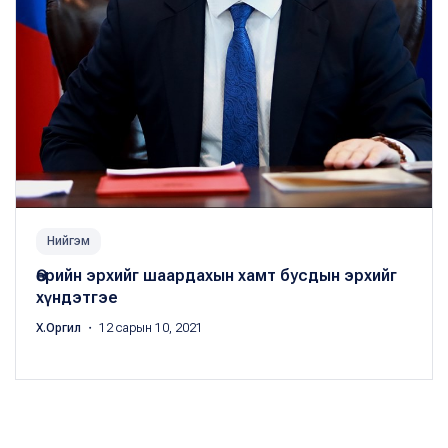
Нийгэм
Өөрийн эрхийг шаардахын хамт бусдын эрхийг
хүндэтгэе
Х.Оргил
・ 12 сарын 10, 2021