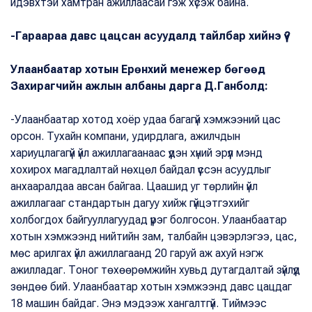
идэвхтэй хамтран ажиллаасай гэж хүсэж байна.
-Гараараа давс цацсан асуудалд тайлбар хийнэ үү?
Улаанбаатар хотын Ерөнхий менежер бөгөөд
Захирагчийн ажлын албаны дарга Д.Ганболд:
-Улаанбаатар хотод хоёр удаа багагүй хэмжээний цас
орсон. Тухайн компани, удирдлага, ажилчдын
хариуцлагагүй үйл ажиллагаанаас үүдэн хүний эрүүл мэнд
хохирох магадлалтай нөхцөл байдал үүссэн асуудлыг
анхааралдаа авсан байгаа. Цаашид уг төрлийн үйл
ажиллагааг стандартын дагуу хийж гүйцэтгэхийг
холбогдох байгууллагуудад үүрэг болгосон. Улаанбаатар
хотын хэмжээнд нийтийн зам, талбайн цэвэрлэгээ, цас,
мөс арилгах үйл ажиллагаанд 20 гаруй аж ахуй нэгж
ажилладаг. Тоног төхөөрөмжийн хувьд дутагдалтай зүйлүүд
зөндөө бий. Улаанбаатар хотын хэмжээнд давс цацдаг
18 машин байдаг. Энэ мэдээж хангалтгүй. Тиймээс