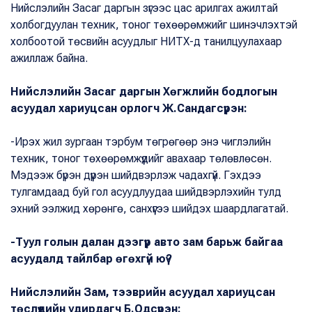
Нийслэлийн Засаг даргын зүгээс цас арилгах ажилтай
холбогдуулан техник, тоног төхөөрөмжийг шинэчлэхтэй
холбоотой төсвийн асуудлыг НИТХ-д танилцуулахаар
ажиллаж байна.
Нийслэлийн Засаг даргын Хөгжлийн бодлогын
асуудал хариуцсан орлогч Ж.Сандагсүрэн:
-Ирэх жил зургаан тэрбум төгрөгөөр энэ чиглэлийн
техник, тоног төхөөрөмжүүдийг авахаар төлөвлөсөн.
Мэдээж бүрэн дүүрэн шийдвэрлэж чадахгүй. Гэхдээ
тулгамдаад буй гол асуудлуудаа шийдвэрлэхийн тулд
эхний ээлжид хөрөнгө, санхүүгээ шийдэх шаардлагатай.
-Туул голын далан дээгүүр авто зам барьж байгаа
асуудалд тайлбар өгөхгүй юү?
Нийслэлийн Зам, тээврийн асуудал хариуцсан
төслүүдийн удирдагч Б.Одсүрэн: