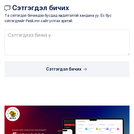
Сэтгэгдэл бичих
Та сэтгэгдэл бичихдээ бусдад хүндэтгэлтэй хандана уу. Ёс бус
сэтгэгдлийг Peak.mn сайт устгах эрхтэй.
Сэтгэгдэл бичих