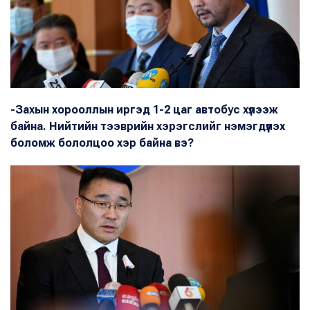
-Захын хорооллын иргэд 1-2 цаг автобус хүлээж
байна. Нийтийн тээврийн хэрэгслийг нэмэгдүүлэх
боломж бололцоо хэр байна вэ?