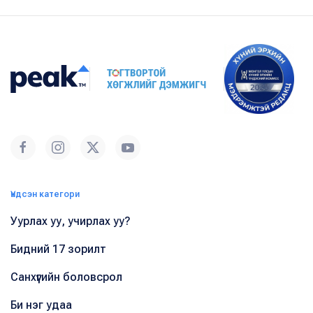
Үндсэн категори
Уурлах уу, учирлах уу?
Бидний 17 зорилт
Санхүүгийн боловсрол
Би нэг удаа