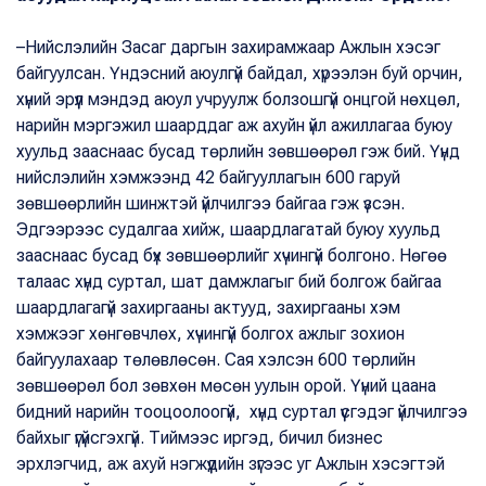
–Нийслэлийн Засаг даргын захирамжаар Ажлын хэсэг
байгуулсан. Үндэсний аюулгүй байдал, хүрээлэн буй орчин,
хүний эрүүл мэндэд аюул учруулж болзошгүй онцгой нөхцөл,
нарийн мэргэжил шаарддаг аж ахуйн үйл ажиллагаа буюу
хуульд зааснаас бусад төрлийн зөвшөөрөл гэж бий. Үүнд
нийслэлийн хэмжээнд 42 байгууллагын 600 гаруй
зөвшөөрлийн шинжтэй үйлчилгээ байгаа гэж үзсэн.
Эдгээрээс судалгаа хийж, шаардлагатай буюу хуульд
зааснаас бусад бүх зөвшөөрлийг хүчингүй болгоно. Нөгөө
талаас хүнд суртал, шат дамжлагыг бий болгож байгаа
шаардлагагүй захиргааны актууд, захиргааны хэм
хэмжээг хөнгөвчлөх, хүчингүй болгох ажлыг зохион
байгуулахаар төлөвлөсөн. Сая хэлсэн 600 төрлийн
зөвшөөрөл бол зөвхөн мөсөн уулын орой. Үүний цаана
бидний нарийн тооцоолоогүй, хүнд суртал үүсгэдэг үйлчилгээ
байхыг үгүйсгэхгүй. Тиймээс иргэд, бичил бизнес
эрхлэгчид, аж ахуй нэгжүүдийн зүгээс уг Ажлын хэсэгтэй