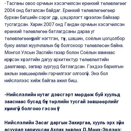
-Тасганы овоо орчмын хэсэгчилсэн ерөнхий төлөвлөгөөг
2004 онд баталсан байдаг. Ерөнхий төлөвлөгөөгөөр
бурхан багшийн сэрэг дүр, цэцэрлэгт хүрээлэн байхаар
тусгагдсан. Харин 2007 онд Гандан орчмын хэсэгчилсэн
ерөнхий төлөвлөгөө батлагдсаны дараа уг
төлөвлөгөөнүүдийг нэгтгэн, түүх, шашин, соёлын цогцолбор
буюу аялал жуулчлалын бүс болгохоор төлөвлөсөн байна.
Монгол Улсын Засгийн газар болон Соёлын яамнаас
ирүүлсэн хүсэлтийн дагуу архитектур төлөвлөлтийн
даалгавар, загвар зургууд батлагдсан. Гэхдээ барилгын
ажлын зөвшөөрлийн гэрчилгээг олгоогүй. Энэ бол
нийслэлээс хийж байгаа ажил биш.
-Нийслэлийн нутаг дэвсгэрт мөрдөж буй хуульд
зааснаас бусад бүх төрлийн тусгай зөвшөөрлийг
хүчингүй болгоно гэсэн үү?
Нийслэлийн Засаг даргын Захиргаа, хууль эрх зүйн
асуудал хариуцсан Ахлах зөвлөх Д.Мөнх-Эрдэнэ: