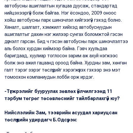
автобусны ашиглалтын хугацаа дуусаж, стандартад
нийцэхээргүй болж байгаа. Нэг ёсондоо, 2009 оноос
хойш автобусны парк шинэчлэл хийгээгүй гэхэд болно.
Хяналт, шалгалт, хэмжилт хийхэд автобуснуудын
ашиглалтыг дахин нэг жилээр сунгах боломжтой гэсэн
дүгнэлт гарсан. Бид ч гэсэн автобусны парк шинэчлэлтээ
аль болох хурдан хиймээр байна. Гэвч хуульдаа
баригдаад, хуулиар тоглосон зарим аж ахуй нэгжээс
болж энэ ажил гацаанд ороод байна. Хурдны зам, хөнгөн
галт тэрэг зэрэг төслүүдийг хэрэгжүүлэх гэхээр энэ мэт
томоохон компаниудын лобби орж ирдэг.
-Түгжрэлийг бууруулах зөвлөх үйлчилгээнд 11
тэрбум төгрөг төсөвлөснийг тайлбарлахгүй юу?
Нийслэлийн Зам, тээврийн асуудал хариуцсан
төслүүдийн удирдагч Б.Одсүрэн: