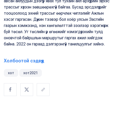
авсан айлуудын дээгүүр явах тул тухайн айл өрхүүдийн зүгээс
трассыг хүлээн зөвшөөрөхгүй байгаа. Бусад эрсдэлүүдийг
тооцоолоод эхний трассыг өөрчлөх чиглэлийг Ажлын
хэсэг гаргасан. Дүүжин тээвэр бол хоёр улсын Засгийн
газрын хэмжээнд, нэн хөнгөлөлттэй зээлээр хэрэгжүүлж
буй төсөл. Уг төслийн үр өгөөжийг нэмэгдүүлэхийн тулд
оновчтой байршлын маршрутыг гаргах ажил хийгдэж
байна. 2022 он гараад дэлгэрэнгүй танилцуулгыг хийнэ.
Холбоотой сэдвүүд
хот
хот2021