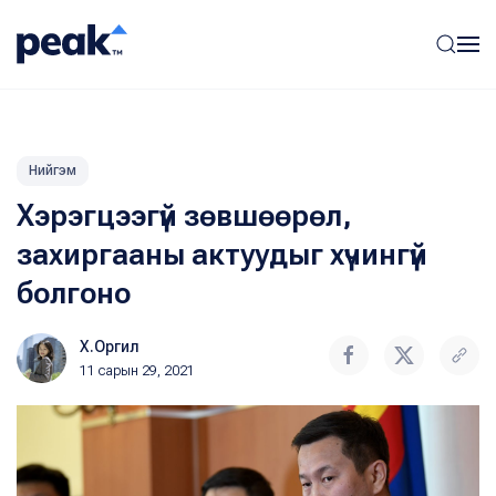
Нийгэм
Хэрэгцээгүй зөвшөөрөл,
захиргааны актуудыг хүчингүй
болгоно
Х.Оргил
11 сарын 29, 2021