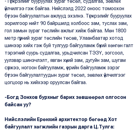
-Түгжрэлийг бууруулах зураг төсөл, судалгаа, зөвлөх
үйлчилгээ гэж байгаа. Нийслэлд 2022 оноос томоохон
бүтээн байгуулалтын ажлууд эхэлнэ. Түгжрэлийг бууруулах
зорилгоор нийт 90 байршилд холбоос зам, туслах зам,
гол замын зураг төслийн ажлыг хийж байгаа. Мөн 1800
метр гүүрний зураг төслийн төсөв, Улаанбаатар хотод
шинээр хийх гэж буй тулгуур байгууламж бүхий хөнгөн галт
тэрэгний суурь судалгаа, урьдчилсан ТЭЗҮ, зогсоол,
уулзвар шинэчлэлт, явган хүний зам, дугуйн зам, шугам
сүлжээ, ногоон байгууламж, үерийн байгууламж зэрэг
бүтээн байгуулалтуудын зураг төсөл, зөвлөх үйлчилгээг
цогцоор нь хийхээр оруулсан байгаа.
-Богд Зонхов бурхныг барих зөвшөөрөл олгосон
байсан уу?
Нийслэлийн Ерөнхий архитектор бөгөөд Хот
байгуулалт хөгжлийн газрын дарга Ц.Тулга: