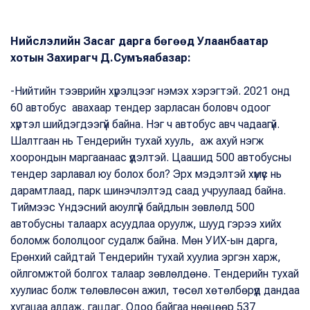
Нийслэлийн Засаг дарга бөгөөд Улаанбаатар
хотын Захирагч Д.Сумъяабазар:
-Нийтийн тээврийн хүрэлцээг нэмэх хэрэгтэй. 2021 онд
60 автобус авахаар тендер зарласан боловч одоог
хүртэл шийдэгдээгүй байна. Нэг ч автобус авч чадаагүй.
Шалтгаан нь Тендерийн тухай хууль, аж ахуй нэгж
хоорондын маргаанаас үүдэлтэй. Цаашид 500 автобусны
тендер зарлавал юу болох бол? Эрх мэдэлтэй хүмүүс нь
дарамтлаад, парк шинэчлэлтэд саад учруулаад байна.
Тиймээс Үндэсний аюулгүй байдлын зөвлөлд 500
автобусны талаарх асуудлаа оруулж, шууд гэрээ хийх
боломж бололцоог судалж байна. Мөн УИХ-ын дарга,
Ерөнхий сайдтай Тендерийн тухай хуулиа эргэн харж,
ойлгомжтой болгох талаар зөвлөлдөнө. Тендерийн тухай
хуулиас болж төлөвлөсөн ажил, төсөл хөтөлбөрүүд дандаа
хугацаа алдаж, гацдаг. Одоо байгаа нөөцөөр 537