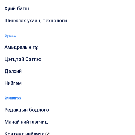
Хүний багш
Шинжлэх ухаан, технологи
Бусад
Амьдралын түүх
Цэгцтэй Сэтгэх
Дэлхий
Нийгэм
Үйлчилгээ
Редакцын бодлого
Манай нийтлэгчид
Контент нийлүүлэх