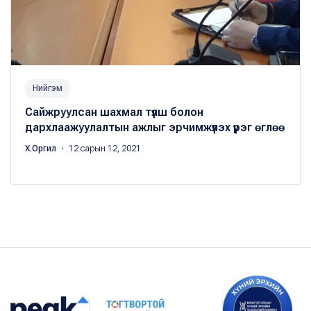
Нийгэм
Сайжруулсан шахмал түлш болон
дархлаажуулалтын ажлыг эрчимжүүлэх үүрэг өглөө
Х.Оргил
・ 12 сарын 12, 2021