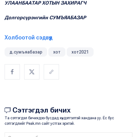
УЛААНБААТАР ХОТЫН ЗАХИРАГЧ
Долгорсүрэнгийн СУМЪЯАБАЗАР
Холбоотой сэдвүүд
д.сумъяабазар
хот
хот2021
Сэтгэгдэл бичих
Та сэтгэгдэл бичихдээ бусдад хүндэтгэлтэй хандана уу. Ёс бус
сэтгэгдлийг Peak.mn сайт устгах эрхтэй.