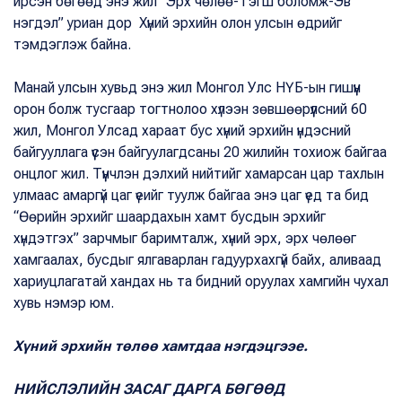
ирсэн бөгөөд энэ жил “Эрх чөлөө-Тэгш боломж-Эв
нэгдэл” уриан дор Хүний эрхийн олон улсын өдрийг
тэмдэглэж байна.
Манай улсын хувьд энэ жил Монгол Улс НҮБ-ын гишүүн
орон болж тусгаар тогтнолоо хүлээн зөвшөөрүүлсний 60
жил, Монгол Улсад хараат бус хүний эрхийн үндэсний
байгууллага үүсэн байгуулагдсаны 20 жилийн тохиож байгаа
онцлог жил. Түүнчлэн дэлхий нийтийг хамарсан цар тахлын
улмаас амаргүй цаг үеийг туулж байгаа энэ цаг үед та бид
“Өөрийн эрхийг шаардахын хамт бусдын эрхийг
хүндэтгэх” зарчмыг баримталж, хүний эрх, эрх чөлөөг
хамгаалах, бусдыг ялгаварлан гадуурхахгүй байх, аливаад
хариуцлагатай хандах нь та бидний оруулах хамгийн чухал
хувь нэмэр юм.
Хүний эрхийн төлөө хамтдаа нэгдэцгээе.
НИЙСЛЭЛИЙН ЗАСАГ ДАРГА БӨГӨӨД