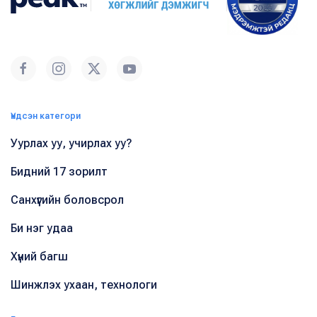
Үндсэн категори
Уурлах уу, учирлах уу?
Бидний 17 зорилт
Санхүүгийн боловсрол
Би нэг удаа
Хүний багш
Шинжлэх ухаан, технологи