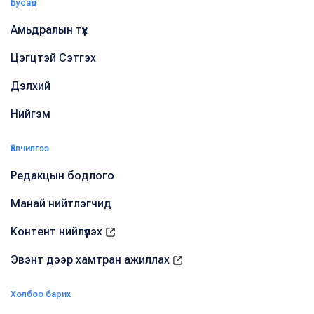
Бусад
Амьдралын түүх
Цэгцтэй Сэтгэх
Дэлхий
Нийгэм
Үйлчилгээ
Редакцын бодлого
Манай нийтлэгчид
Контент нийлүүлэх
Эвэнт дээр хамтран ажиллах
Холбоо барих