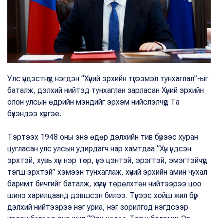
Улс үндэстнүүд нэгдэн “Хүний эрхийн түгээмэл тунхаглал”-ыг
баталж, дэлхий нийтэд тунхаглан зарласан Хүний эрхийн
олон улсын өдрийн мэндийг эрхэм нийслэлчүүд Та
бүхэндээ хүргэе.
Тэртээх 1948 оны энэ өдөр дэлхийн тив бүрээс хуран
цугласан улс улсын удирдагч нар хамтдаа “Хүн үндсэн
эрхтэй, хувь хүн нэр төр, үнэ цэнтэй, эрэгтэй, эмэгтэйчүүд
тэгш эрхтэй” хэмээн тунхаглаж, хүний эрхийн амин чухал
баримт бичгийг баталж, хүмүүн төрөлхтөн нийтээрээ цоо
шинэ харилцаанд дэвшсэн билээ. Түүнээс хойш жил бүр
дэлхий нийтээрээ нэг уриа, нэг зорилгод нэгдсээр