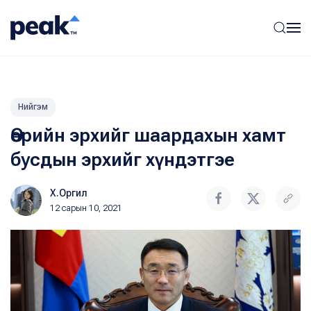
Нийгэм
Өөрийн эрхийг шаардахын хамт
бусдын эрхийг хүндэтгэе
Х.Оргил
12 сарын 10, 2021