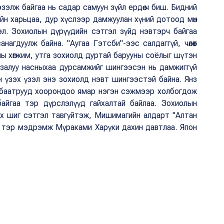
зэлж байгаа нь садар самуун зүйл ердөө ч биш. Бидний
йн харьцаа, дур хүслээр дамжуулан хүний дотоод мөн
эл. Зохиолын дүрүүдийн сэтгэл зүйд нэвтэрч байгаа
нагдуулж байна. "Аугаа Гэтсби"-ээс салдаггүй, чөлөөт
ны хөгжим, утга зохиолд дуртай барууны соёлыг шүтэн
 залуу насныхаа дурсамжийг шингээсэн нь дамжиггүй
лэн үзэх үзэл энэ зохиолд нэвт шингээстэй байна. Янз
 баатрууд хоорондоо ямар нэгэн сэжмээр холбогдож
йгаа тэр дүрслэлүүд гайхалтай байлаа. Зохиолын
лох шиг сэтгэл тавгүйтэж, Мишимагийн алдарт "Алтан
н тэр мэдрэмж Мүраками Харүки дахин давтлаа. Япон