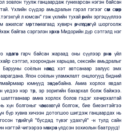
ол зовлон туулж ганцаардаж гунихарсан нэгэн байсан
й. Үхлийн сүүдэр амьдралын гэрэл гэгээг сөөм сөөмөөр
эгэхгүй л юмсан" гэж үхлийн тухай өөрийн эргэцүүллээ
жилсаг мөртлөө яагаад хувирч өөрчлөгдөхгүй шоргоолж
хаж байгаа сэргэлэн хөөрхөн Мидорийн дүр сэтгэлд нэг
хөдөлгөөн гарч байсан жараад оны сүүлээр өрнөх үйл
н хайр сэтгэл, хоорондын харьцаа, сексийн амьдралыг
 Барууны соёлын нөлөөнд хэт автсанаар залуус эмх
заарагдана. Япон соёлын уламжлалт онцлогууд бидний
алмайрмаар юмнууд зөндөө байна. Амиа хорлох явдал
йн үедээ нэр төр, эр зоригийн бахархал болж байжээ.
 шалтгаанаар амиа хорлох болов гэдэг хачирхалтай
ь хүн болгоныг чөлөө завгүй болгож, бие биеэнтэйгээ
хүн бүр хувиа хичээн дотогшоо шигдэж ганцаардах нь
сон төдийгүй "бусдад түвэг удахгүй" -н тулд сайн
н нэгтэй чигээрээ мөнхрөн үлдсэн зохиолын баатрууд!