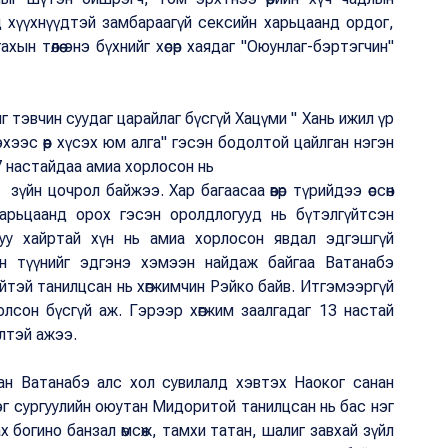
 хүүхнүүдтэй замбараагүй сексийн харьцаанд ордог,
гахын төлөө энэ бүхнийг хөсөр хаядаг "Оюунлаг-бэртэгчин"
 тэвчин суудаг царайлаг бүсгүй Хацүми " Хань ижил үр
хээс өөр хүсэх юм алга" гэсэн бодолтой цайлган нэгэн
7 настайдаа амиа хорлосон нь
үйн цочрол байжээ. Хар багаасаа өвөр түрийдээ өссөн
харьцаанд орох гэсэн оролдлогууд нь бүтэлгүйтсэн
 уу хайртай хүн нь амиа хорлосон явдал эдгэшгүй
ин түүнийг эдгэнэ хэмээн найдаж байгаа Ватанабэ
йтэй танилцсан нь хөгжимчин Рэйко байв. Итгэмээргүй
лсон бүсгүй аж. Гэрээр хөгжим заалгадаг 13 настай
лтэй ажээ.
ан Ватанабэ алс хол сувилалд хэвтэх Наоког санан
д нэг сургуулийн оюутан Мидоритой танилцсан нь бас нэг
 богино банзал өмсөж, тамхи татан, шалиг завхай зүйл