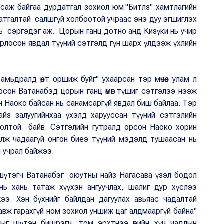
рсаж байгаа дурдатгал зохиол юм."Битлз" хамтлагийн
атгалтай салшгүй холбоотой учраас энэ дуу эгшиглэх
нь сэргэдэг аж. Цорын ганц дотно анд Кизүки нь учир
рлосон явдал түүний сэтгэлд гүн шарх үлдээж үхлийн
 амьдралд өөрт оршиж буйг" ухаарсан тэр мөчөөс улам л
сон Ватанабэд цорын ганц өмөг түшиг сэтгэлээ нээж
ин Наоко байсан нь санамсаргүй явдал биш байлаа. Тэр
йз залуугийнхаа үхэлд харууссан түүний сэтгэлийн
бодолтой байв. Сэтгэлийн гутралд орсон Наоко хорин
риулж чадаагүй онгон биеэ түүний мэдэлд тушаасан нь
н учрал байжээ.
 шүтэгч Ватанабэг оюутны найз Нагасава үзэл бодол
нь хань татаж хүүхэн ангуучлах, шалиг дур хүслээ
жээ. Хэн бүхнийг байлдан дагуулах авьяас чадалтай
авж гарахгүй ном зохиол уншиж цаг алдмааргүй байна"
лыг шүтэн бишрэгч, том эрхтнээ өөрийн хүч чадлын