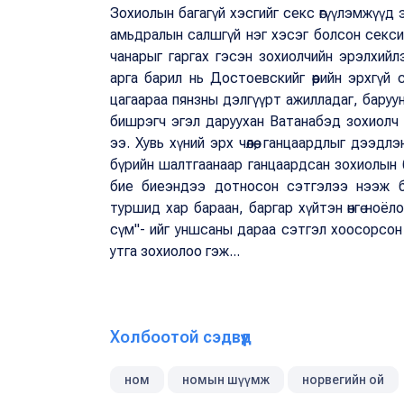
Зохиолын багагүй хэсгийг секс өгүүлэмжүүд э
амьдралын салшгүй нэг хэсэг болсон секси
чанарыг гаргах гэсэн зохиолчийн эрэлхийл
арга барил нь Достоевскийг өөрийн эрхгүй са
цагаараа пянзны дэлгүүрт ажилладаг, баруу
бишрэгч эгэл даруухан Ватанабэд зохиолч
ээ. Хувь хүний эрх чөлөө, ганцаардлыг дээд
бүрийн шалтгаанаар ганцаардсан зохиолын
бие биеэндээ дотносон сэтгэлээ нээж ба
туршид хар бараан, баргар хүйтэн өнгө ноё
сүм"- ийг уншсаны дараа сэтгэл хоосорсо
утга зохиолоо гэж...
Холбоотой сэдвүүд
ном
номын шүүмж
норвегийн ой