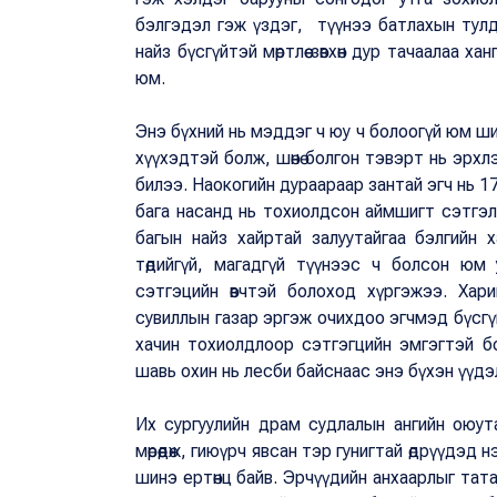
бэлгэдэл гэж үздэг, түүнээ батлахын тулд
найз бүсгүйтэй мөртлөө зөвхөн дур тачаалаа хан
юм.
Энэ бүхний нь мэддэг ч юу ч болоогүй юм шиг
хүүхэдтэй болж, шөнө болгон тэвэрт нь эрхлэ
билээ. Наокогийн дураараар зантай эгч нь 1
бага насанд нь тохиолдсон аймшигт сэтгэл з
багын найз хайртай залуутайгаа бэлгийн 
төдийгүй, магадгүй түүнээс ч болсон юм
сэтгэцийн өвчтэй болоход хүргэжээ. Хар
сувиллын газар эргэж очихдоо эгчмэд бүсгү
хачин тохиолдлоор сэтгэгцийн эмгэгтэй бо
шавь охин нь лесби байснаас энэ бүхэн үүдэ
Их сургуулийн драм судлалын ангийн оюут
мөрөөдөж, гиюүрч явсан тэр гунигтай өдрүүдэ
шинэ ертөнц байв. Эрчүүдийн анхаарлыг татах