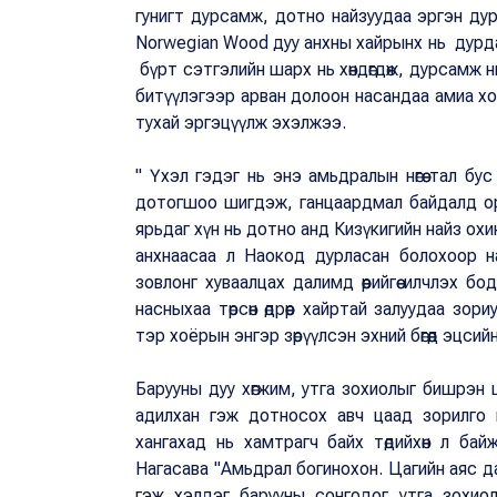
гунигт дурсамж, дотно найзуудаа эргэн ду
Norwegian Wood дуу анхны хайрынх нь дурд
бүрт сэтгэлийн шарх нь хөндөгдөж, дурсамж 
битүүлэгээр арван долоон насандаа амиа хо
тухай эргэцүүлж эхэлжээ.
" Үхэл гэдэг нь энэ амьдралын нөгөө тал бус
дотогшоо шигдэж, ганцаардмал байдалд ор
ярьдаг хүн нь дотно анд Кизүкигийн найз ох
анхнаасаа л Наокод дурласан болохоор на
зовлонг хуваалцах далимд өөрийгөө илчлэх 
насныхаа төрсөн өдрөөр хайртай залуудаа зо
тэр хоёрын энгэр зөрүүлсэн эхний бөгөөд эцсий
Барууны дуу хөгжим, утга зохиолыг бишрэн
адилхан гэж дотносох авч цаад зорилго 
хангахад нь хамтрагч байх төдийхөн л бай
Нагасава "Амьдрал богинохон. Цагийн аяс д
гэж хэлдэг барууны сонгодог утга зохио