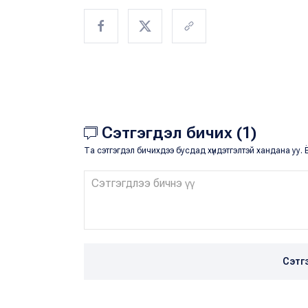
Сэтгэгдэл бичих (1)
Та сэтгэгдэл бичихдээ бусдад хүндэтгэлтэй хандана уу. Ё
Сэтг