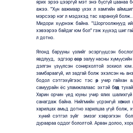
ярих эрээ цээргүй мэт энэ бүсгүй цаанаа б
ажээ. "Хүн аажмаар үхэх л хамгийн аймшигта
мэрсээр нэг л мэдэхэд тас харанхуй болж...т
Мидори хүүрнэж байна. "Шоргоолжнууд ийм а
хэвээрээ байдаг юм бол" гэж хүүхэд шиг гай
л дотно.
Японд барууны үзлийг эсэргүүцсэн бослого 
явдлууд, эдгээр өсвөр залуу насны хүмүүсий
дэлгэн үзүүлсэн сонирхолтой зохиол юм.
замбараагүй, ил задгай болж эхэлсэн нь ан
бодол сэтгэхүйгээс тэс өөр учир гайхан 
самуурайн ёс уламжлалаас эхтэй бөгөөд туха
Харин орчин үед юуны учир ялих шалихгүй
санагдаж байна. Нийгмийн үсрэнгүй хөгжил н
харилцах амьд дотно харилцаа үгүй болж, 
хүний сэтгэл зүйг эмзэг хэврэгхэн болго
дураараа оддог бололтой. Арван долоо, хори