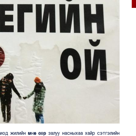
од жилийн өмнөх өсвөр залуу насныхаа хайр сэтгэлийн