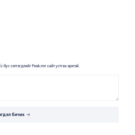
с бус сэтгэгдлийг Peak.mn сайт устгах эрхтэй.
эгдэл бичих