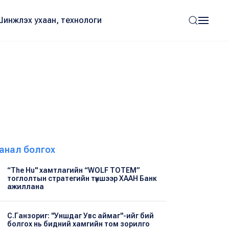
Шинжлэх ухаан, технологи
анал болгох
“The Hu" хамтлагийн “WOLF TOTEM”
тоглолтын стратегийн түншээр ХААН Банк
ажиллана
С.Ганзориг: "Уншдаг Увс аймаг"-ийг бий
болгох нь бидний хамгийн том зорилго