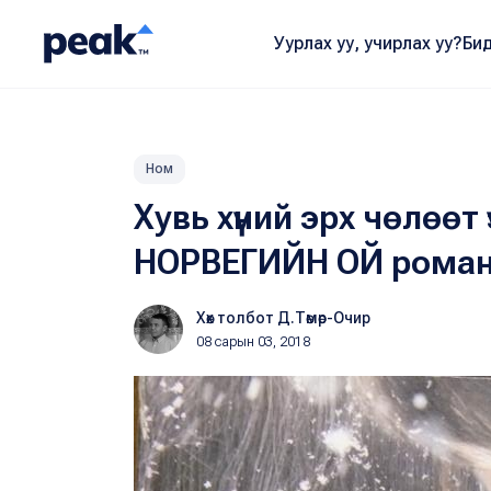
Уурлах уу, учирлах уу?
Бид
Ном
Хувь хүний эрх чөлөөт
НОРВЕГИЙН ОЙ рома
Хөх толбот Д.Төмөр-Очир
08 сарын 03, 2018