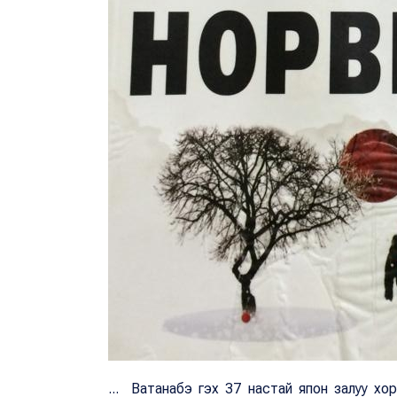
... Ватанабэ гэх 37 настай япон залуу хори