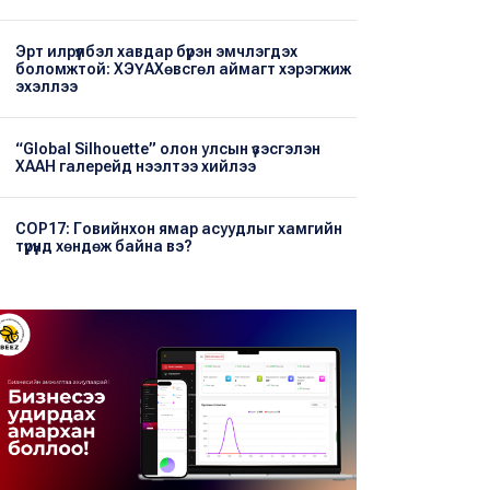
Эрт илрүүлбэл хавдар бүрэн эмчлэгдэх
боломжтой: ХЭҮА​Хөвсгөл аймагт хэрэгжиж
эхэллээ
“Global Silhouette” олон улсын үзэсгэлэн
ХААН галерейд нээлтээ хийлээ
COP17: Говийнхон ямар асуудлыг хамгийн
түрүүнд хөндөж байна вэ?