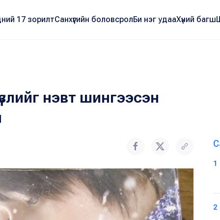
ний 17 зорилт
Санхүүгийн боловсрол
Би нэг удаа
Хүний багш
 үзлийг нэвт шингээсэн
н
С
1
2