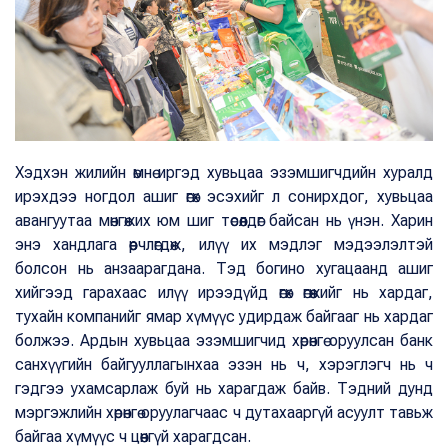
Хэдхэн жилийн өмнө иргэд хувьцаа эзэмшигчдийн хуралд
ирэхдээ ногдол ашиг өгөх эсэхийг л сонирхдог, хувьцаа
авангуутаа мөнгөжих юм шиг төсөөлдөг байсан нь үнэн. Харин
энэ хандлага өөрчлөгдөж, илүү их мэдлэг мэдээлэлтэй
болсон нь анзаарагдана. Тэд богино хугацаанд ашиг
хийгээд гарахаас илүү ирээдүйд өгөх өгөөжийг нь хардаг,
тухайн компанийг ямар хүмүүс удирдаж байгааг нь хардаг
болжээ. Ардын хувьцаа эзэмшигчид хөрөнгө оруулсан банк
санхүүгийн байгууллагынхаа эзэн нь ч, хэрэглэгч нь ч
гэдгээ ухамсарлаж буй нь харагдаж байв. Тэдний дунд
мэргэжлийн хөрөнгө оруулагчаас ч дутахааргүй асуулт тавьж
байгаа хүмүүс ч цөөнгүй харагдсан.