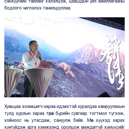
санхүүгийн тайланг хэлэлцэж, цаашдын үйл ажиллагааны
бодлого чиглэлээ танилцууллаа.
Хувьцаа эзэмшигч нараа идэвхтэй хуралдаа хамруулахын
тулд хурлын зараа төрөл бүрийн сувгаар тогтмол түгээж,
хойноос нь утасдаж, сануулж байв. Мөн хүүхэд харах
хүнгүйдэж арга хэмжээнд оролцож амждаггүй хүмүүсийг