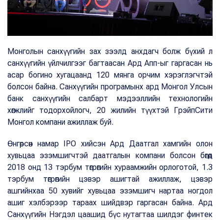
Монголын санхүүгийн зах зээлд анхдагч болж бүхий л
санхүүгийн үйлчилгээг багтаасан Ард Апп-ыг гаргасан нь
асар богино хугацаанд 120 мянга орчим хэрэглэгчтэй
болсон байна. Санхүүгийн програмынх ард Монгол Улсын
банк санхүүгийн салбарт мэдээллийн технологийн
хөгжлийг тодорхойлогч, 20 жилийн түүхтэй ГрэйпСити
Монгол компани ажиллаж буй.
Өнгөрсөн намар IPO хийсэн Ард Даатгал хамгийн олон
хувьцаа эзэмшигчтэй даатгалын компани болсон бөгөөд
2018 онд 13 тэрбум төгрөгийн хураамжийн орлоготой, 1.3
тэрбум төгрөгийн цэвэр ашигтай ажиллаж, цэвэр
ашгийнхаа 50 хувийг хувьцаа эзэмшигч нартаа ногдол
ашиг хэлбэрээр тараах шийдвэр гаргасан байна. Ард
Санхүүгийн Нэгдэл цаашид бүс нутагтаа шилдэг финтек