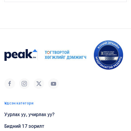
Үндсэн категори
Уурлах уу, учирлах уу?
Бидний 17 зорилт