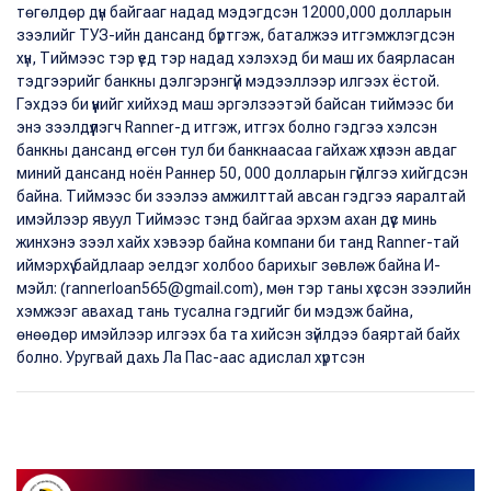
төгөлдөр дүн байгааг надад мэдэгдсэн 12000,000 долларын
зээлийг ТУЗ-ийн дансанд бүртгэж, баталжээ итгэмжлэгдсэн
хүн, Тиймээс тэр үед тэр надад хэлэхэд би маш их баярласан
тэдгээрийг банкны дэлгэрэнгүй мэдээллээр илгээх ёстой.
Гэхдээ би үүнийг хийхэд маш эргэлзээтэй байсан тиймээс би
энэ зээлдүүлэгч Ranner-д итгэж, итгэх болно гэдгээ хэлсэн
банкны дансанд өгсөн тул би банкнаасаа гайхаж хүлээн авдаг
миний дансанд ноён Раннер 50, 000 долларын гүйлгээ хийгдсэн
байна. Тиймээс би зээлээ амжилттай авсан гэдгээ яаралтай
имэйлээр явуул Тиймээс тэнд байгаа эрхэм ахан дүүс минь
жинхэнэ зээл хайх хэвээр байна компани би танд Ranner-тай
иймэрхүү байдлаар эелдэг холбоо барихыг зөвлөж байна И-
мэйл: (rannerloan565@gmail.com), мөн тэр таны хүссэн зээлийн
хэмжээг авахад тань тусална гэдгийг би мэдэж байна,
өнөөдөр имэйлээр илгээх ба та хийсэн зүйлдээ баяртай байх
болно. Уругвай дахь Ла Пас-аас адислал хүртсэн