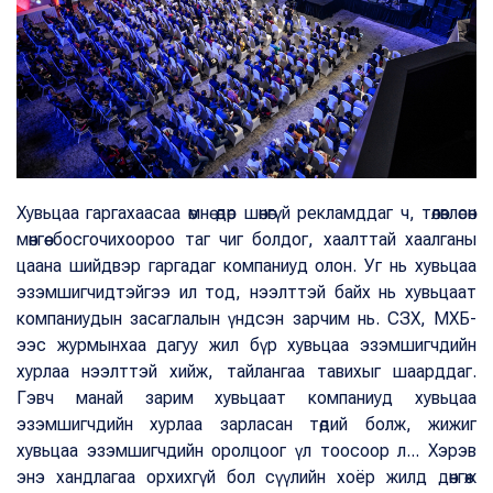
Хувьцаа гаргахаасаа өмнө өдөр шөнөгүй рекламддаг ч, төлөвлөсөн
мөнгөө босгочихоороо таг чиг болдог, хаалттай хаалганы
цаана шийдвэр гаргадаг компаниуд олон. Уг нь хувьцаа
эзэмшигчидтэйгээ ил тод, нээлттэй байх нь хувьцаат
компаниудын засаглалын үндсэн зарчим нь. СЗХ, МХБ-
ээс журмынхаа дагуу жил бүр хувьцаа эзэмшигчдийн
хурлаа нээлттэй хийж, тайлангаа тавихыг шаарддаг.
Гэвч манай зарим хувьцаат компаниуд хувьцаа
эзэмшигчдийн хурлаа зарласан төдий болж, жижиг
хувьцаа эзэмшигчдийн оролцоог үл тоосоор л... Хэрэв
энэ хандлагаа орхихгүй бол сүүлийн хоёр жилд дөнгөж