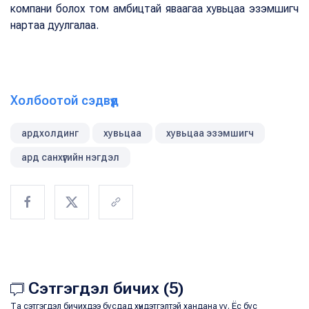
компани болох том амбицтай яваагаа хувьцаа эзэмшигч
нартаа дуулгалаа.
Холбоотой сэдвүүд
ардхолдинг
хувьцаа
хувьцаа эзэмшигч
ард санхүүгийн нэгдэл
Сэтгэгдэл бичих (5)
Та сэтгэгдэл бичихдээ бусдад хүндэтгэлтэй хандана уу. Ёс бус