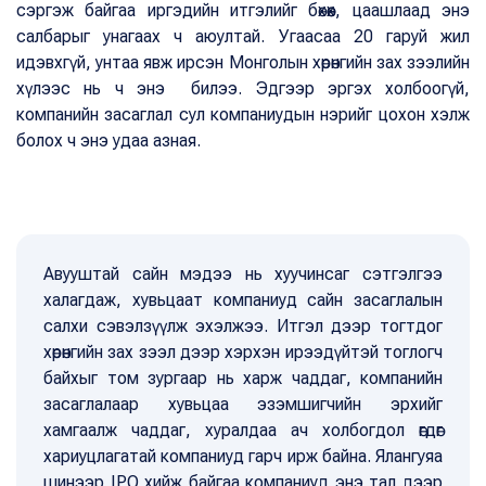
сэргэж байгаа иргэдийн итгэлийг бөхөөх, цаашлаад энэ
салбарыг унагаах ч аюултай. Угаасаа 20 гаруй жил
идэвхгүй, унтаа явж ирсэн Монголын хөрөнгийн зах зээлийн
хүлээс нь ч энэ билээ. Эдгээр эргэх холбоогүй,
компанийн засаглал сул компаниудын нэрийг цохон хэлж
болох ч энэ удаа азная.
Авууштай сайн мэдээ нь хуучинсаг сэтгэлгээ
халагдаж, хувьцаат компаниуд сайн засаглалын
салхи сэвэлзүүлж эхэлжээ. Итгэл дээр тогтдог
хөрөнгийн зах зээл дээр хэрхэн ирээдүйтэй тоглогч
байхыг том зургаар нь харж чаддаг, компанийн
засаглалаар хувьцаа эзэмшигчийн эрхийг
хамгаалж чаддаг, хуралдаа ач холбогдол өгдөг
хариуцлагатай компаниуд гарч ирж байна. Ялангуяа
шинээр IPO хийж байгаа компаниуд энэ тал дээр