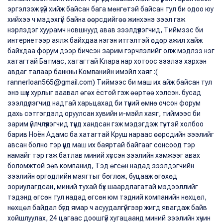
эргэлзэж үгүй ​​хийж байсан бага мөнгөтэй байсан тул би одоо юу
хийхээ ч мэдэхгүй байна өөрсдийгөө жинхэнэ зээл гэж
нэрлэдэг хуурамч новшнууд авав зээлдүүлэгчид, Тиймээс би
интернетээр аялж байхдаа нэгэн итгэлтэй өдөр ажил хайж
байхдаа форум дээр бичсэн зарим гэрчлэлийг олж мэдлээ нэг
хатагтай Батмас, хатагтай Клара нар хотоос зээлээ хэрхэн
авдаг талаар банкны Компанийн имэйл хаяг :(
rannerloan565@gmail.com) Тиймээс би маш их айж байсан тул
энэ шүүх хурлыг заавал өгөх ёстой гэж өөртөө хэлсэн. бусад
зээлдүүлэгчид надтай харьцахад би түүний өмнө очсон форум
дахь сэтгэгдэлд оруулсан хувийн и-мэйл хаяг, тиймээс би
зарим үйлчлүүлэгчид түүнд хандсан гэж мэдэгдэж түүнтэй холбоо
барив Ноён Адамс ба хатагтай Круш нараас өөрсдийн зээлийг
авсан болно тэр үүнд маш их баяртай байгааг сонсоод тэр
намайг тэр гэж батлав миний хүссэн зээлийн хэмжээг авах
боломжтой зөв компанид, Тэд өгсөн надад зээлдэгчийн
зээлийн өргөдлийн маягтыг бөглөж, буцааж өгөхөд
зориулагдсан, миний тухай бүх шаардлагатай мэдээллийг
тэдэнд өгсөн тул надад өгсөн юм тэдний компанийн нөхцөл,
нөхцөл байдал бүгд ямар ч асуудалгүйгээр жигд явагдаж байв
хойшлуулах, 24 цагаас доошгүй хугацаанд миний зээлийн хүчин