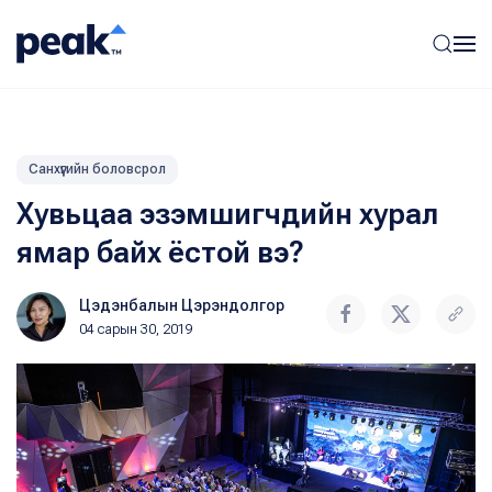
Санхүүгийн боловсрол
Хувьцаа эзэмшигчдийн хурал
ямар байх ёстой вэ?
Цэдэнбалын Цэрэндолгор
04 сарын 30, 2019