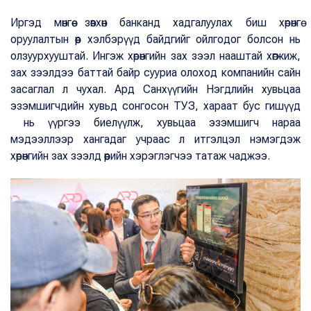
Иргэд мөнгөө зөвхөн банканд хадгалуулах биш хөрөнгө
оруулалтын өөр хэлбэрүүд байдгийг ойлгодог болсон нь
олзуурхууштай. Ингэж хөрөнгийн зах зээл нааштай хөгжиж,
зах зээлдээ баттай байр сууриа олоход компанийн сайн
засаглал л чухал. Ард Санхүүгийн Нэгдлийн хувьцаа
эзэмшигчдийн хувьд сонгосон ТУЗ, хараат бус гишүүд
нь үүргээ биелүүлж, хувьцаа эзэмшигч нараа
мэдээллээр хангадаг учраас л итгэлцэл нэмэгдэж
хөрөнгийн зах зээлд өөрийн хэрэглэгчээ татаж чаджээ.