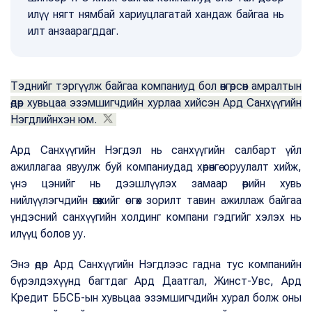
илүү нягт нямбай хариуцлагатай хандаж байгаа нь
илт анзаарагддаг.
Тэднийг тэргүүлж байгаа компаниуд бол өнгөрсөн амралтын
өдөр хувьцаа эзэмшигчдийн хурлаа хийсэн Ард Санхүүгийн
Нэгдлийнхэн юм.
Ард Санхүүгийн Нэгдэл нь санхүүгийн салбарт үйл
ажиллагаа явуулж буй компаниудад хөрөнгө оруулалт хийж,
үнэ цэнийг нь дээшлүүлэх замаар өөрийн хувь
нийлүүлэгчдийн өгөөжийг өсгөх зорилт тавин ажиллаж байгаа
үндэсний санхүүгийн холдинг компани гэдгийг хэлэх нь
илүүц болов уу.
Энэ өдөр Ард Санхүүгийн Нэгдлээс гадна тус компанийн
бүрэлдэхүүнд багтдаг Ард Даатгал, Жинст-Увс, Ард
Кредит ББСБ-ын хувьцаа эзэмшигчдийн хурал болж оны