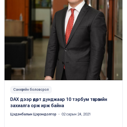
Санхүүгийн боловсрол
DAX дээр өдөрт дунджаар 10 тэрбум төгрөгийн
захиалга орж ирж байна
Цэдэнбалын Цэрэндолгор
・ 02 сарын 24, 2021