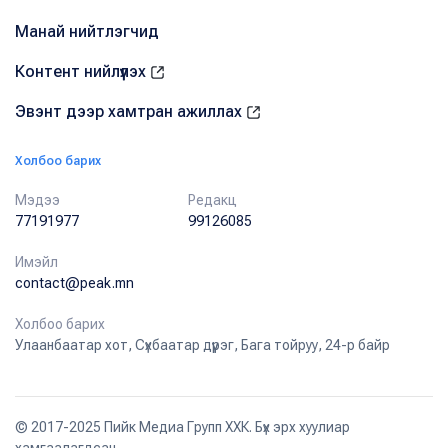
Манай нийтлэгчид
Контент нийлүүлэх
Эвэнт дээр хамтран ажиллах
Холбоо барих
Мэдээ
Редакц
77191977
99126085
Имэйл
contact@peak.mn
Холбоо барих
Улаанбаатар хот, Сүхбаатар дүүрэг, Бага тойруу, 24-р байр
© 2017-2025 Пийк Медиа Групп ХХК. Бүх эрх хуулиар