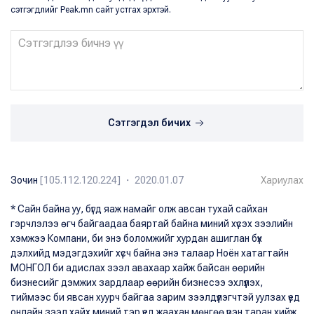
сэтгэгдлийг Peak.mn сайт устгах эрхтэй.
Сэтгэгдэл бичих
Зочин
[105.112.120.224] ・ 2020.01.07
Хариулах
* Сайн байна уу, бүгд яаж намайг олж авсан тухай сайхан
гэрчлэлээ өгч байгаадаа баяртай байна миний хүсэх зээлийн
хэмжээ Компани, би энэ боломжийг хурдан ашиглан бүх
дэлхийд мэдэгдэхийг хүсч байна энэ талаар Ноён хатагтайн
МОНГОЛ би адислах зээл авахаар хайж байсан өөрийн
бизнесийг дэмжих зардлаар өөрийн бизнесээ эхлүүлэх,
тиймээс би явсан хуурч байгаа зарим зээлдүүлэгчтэй уулзах үед
онлайн зээл хайх миний тэр үед жаахан мөнгөө үрэн таран хийж