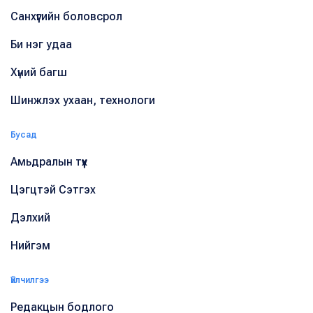
Санхүүгийн боловсрол
Би нэг удаа
Хүний багш
Шинжлэх ухаан, технологи
Бусад
Амьдралын түүх
Цэгцтэй Сэтгэх
Дэлхий
Нийгэм
Үйлчилгээ
Редакцын бодлого