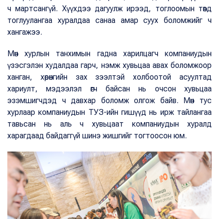
ч мартсангүй. Хүүхдээ дагуулж ирээд, тоглоомын төвд
тоглуулангаа хуралдаа санаа амар суух боломжийг ч
хангажээ.
Мөн хурлын танхимын гадна харилцагч компаниудын
үзэсгэлэн худалдаа гарч, нэмж хувьцаа авах боломжоор
ханган, хөрөнгийн зах зээлтэй холбоотой асуултад
хариулт, мэдээлэл өгч байсан нь очсон хувьцаа
эзэмшигчдэд ч давхар боломж олгож байв. Мөн тус
хурлаар компаниудын ТУЗ-ийн гишүүд нь ирж тайлангаа
тавьсан нь аль ч хувьцаат компаниудын хуралд
харагдаад байдаггүй шинэ жишгийг тогтоосон юм.