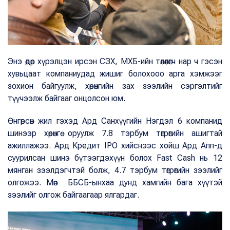
Энэ өдөр хүрэлцэн ирсэн СЗХ, МХБ-ийн төлөөлөгч нар ч гэсэн
хувьцаат компаниудад жишиг болохооо арга хэмжээг
зохион байгуулж, хөрөнгийн зах зээлийн сэргэлтийг
түүчээлж байгааг онцолсон юм.
Өнгөрсөн жил гэхэд Ард Санхүүгийн Нэгдэл 6 компанид
шинээр хөрөнгө оруулж 7.8 тэрбум төгрөгийн ашигтай
ажиллажээ. Ард Кредит IPO хийснээс хойш Ард Апп-д
суурилсан шинэ бүтээгдэхүүн болох Fast Cash нь 12
мянган зээлдэгчтэй болж, 4.7 тэрбум төгрөгийн зээлийг
олгожээ. Мөн ББСБ-ынхаа дунд хамгийн бага хүүтэй
зээлийг олгож байгаагаар ялгардаг.