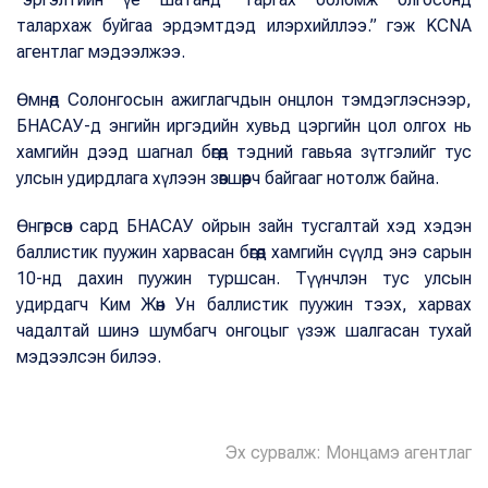
талархаж буйгаа эрдэмтдэд илэрхийллээ.” гэж KCNA
агентлаг мэдээлжээ.
Өмнөд Солонгосын ажиглагчдын онцлон тэмдэглэснээр,
БНАСАУ-д энгийн иргэдийн хувьд цэргийн цол олгох нь
хамгийн дээд шагнал бөгөөд тэдний гавьяа зүтгэлийг тус
улсын удирдлага хүлээн зөвшөөрч байгааг нотолж байна.
Өнгөрсөн сард БНАСАУ ойрын зайн тусгалтай хэд хэдэн
баллистик пуужин харвасан бөгөөд хамгийн сүүлд энэ сарын
10-нд дахин пуужин туршсан. Түүнчлэн тус улсын
удирдагч Ким Жөн Ун баллистик пуужин тээх, харвах
чадалтай шинэ шумбагч онгоцыг үзэж шалгасан тухай
мэдээлсэн билээ.
Эх сурвалж: Монцамэ агентлаг