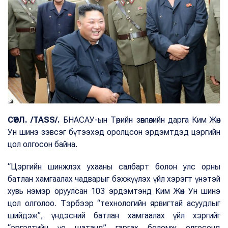
СӨҮЛ. /TASS/.
БНАСАУ-ын Төрийн зөвлөлийн дарга Ким Жөн
Ун шинэ зэвсэг бүтээхэд оролцсон эрдэмтдэд цэргийн
цол олгосон байна.
“Цэргийн шинжлэх ухааны салбарт болон улс орны
батлан хамгаалах чадварыг бэхжүүлэх үйл хэрэгт үнэтэй
хувь нэмэр оруулсан 103 эрдэмтэнд Ким Жөн Ун шинэ
цол олголоо. Тэрбээр “технологийн ярвигтай асуудлыг
шийдэж”, үндэсний батлан хамгаалах үйл хэргийг
“эргэлтийн үе шатанд” гаргах боломж олгосонд