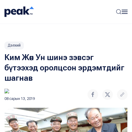
Дэлхий
Ким Жөн Ун шинэ зэвсэг
бүтээхэд оролцсон эрдэмтдийг
шагнав
08 сарын 13, 2019