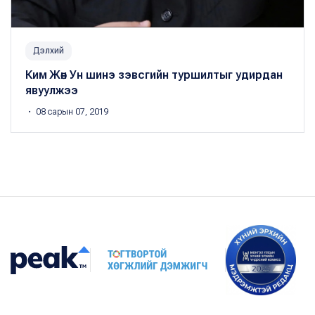
Дэлхий
Ким Жөн Ун шинэ зэвсгийн туршилтыг удирдан
явуулжээ
・ 08 сарын 07, 2019