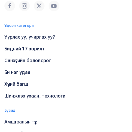
Үндсэн категори
Уурлах уу, учирлах уу?
Бидний 17 зорилт
Санхүүгийн боловсрол
Би нэг удаа
Хүний багш
Шинжлэх ухаан, технологи
Бусад
Амьдралын түүх