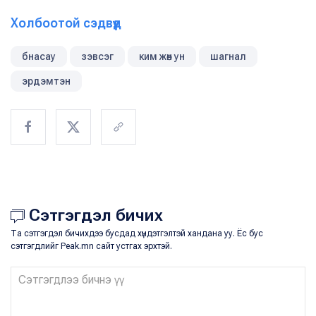
Холбоотой сэдвүүд
бнасау
зэвсэг
ким жөн ун
шагнал
эрдэмтэн
Сэтгэгдэл бичих
Та сэтгэгдэл бичихдээ бусдад хүндэтгэлтэй хандана уу. Ёс бус
сэтгэгдлийг Peak.mn сайт устгах эрхтэй.