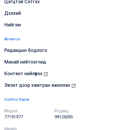
Цэгцтэй Сэтгэх
Дэлхий
Нийгэм
Үйлчилгээ
Редакцын бодлого
Манай нийтлэгчид
Контент нийлүүлэх
Эвэнт дээр хамтран ажиллах
Холбоо барих
Мэдээ
Редакц
77191977
99126085
Имэйл