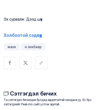
Эх сурвалж: Дээд шүүх
Холбоотой сэдвүүд
махн
н.энхбаяр
Сэтгэгдэл бичих
Та сэтгэгдэл бичихдээ бусдад хүндэтгэлтэй хандана уу. Ёс бус
сэтгэгдлийг Peak.mn сайт устгах эрхтэй.