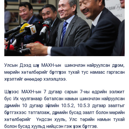
Улсын Дээд шүүх МАХН-ын шинэчлэн найруулсан дүрэм,
мөрийн хөтөлбөрийг бүртгүүлэх тухай тус намаас гаргасан
хүсэлтийг өнөөдөр хэлэлцлээ.
Шүүхээс МАХН-ын 7 дугаар сарын 7-ны өдрийн ээлжит
бус Их чуулганаар баталсан намын шинэчлэн найруулсан
дүрмийн 10 дугаар зүйлийн 10.5.2, 10.5.3 дугаар заалтыг
бүртгэхээс татгалзаж, дүрмийн бусад заалт болон мөрийн
хөтөлбөрийг Үндсэн хууль, Улс төрийн намын тухай
болон бусад хуульд нийцсэн гэж үзэж бүртгэв.