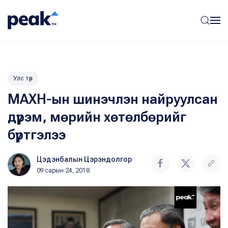
Улс төр
МАХН-ын шинэчлэн найруулсан
дүрэм, мөрийн хөтөлбөрийг
бүртгэлээ
Цэдэнбалын Цэрэндолгор
09 сарын 24, 2018