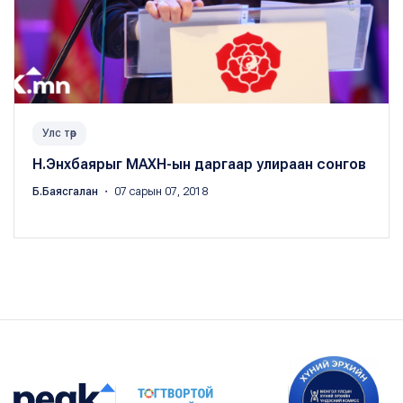
Улс төр
Н.Энхбаярыг МАХН-ын даргаар улираан сонгов
Б.Баясгалан
・ 07 сарын 07, 2018