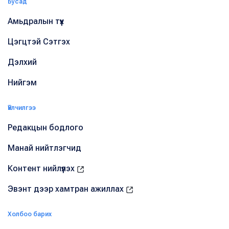
Бусад
Амьдралын түүх
Цэгцтэй Сэтгэх
Дэлхий
Нийгэм
Үйлчилгээ
Редакцын бодлого
Манай нийтлэгчид
Контент нийлүүлэх
Эвэнт дээр хамтран ажиллах
Холбоо барих