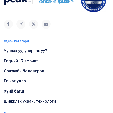
Үндсэн категори
Уурлах уу, учирлах уу?
Бидний 17 зорилт
Санхүүгийн боловсрол
Би нэг удаа
Хүний багш
Шинжлэх ухаан, технологи