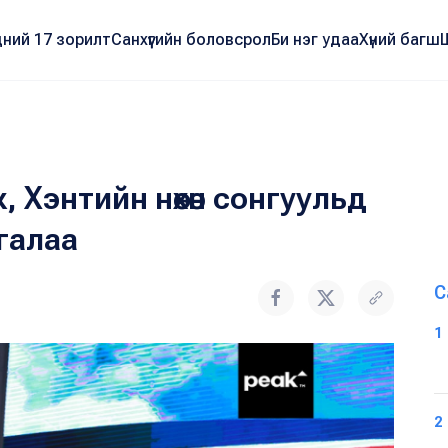
ний 17 зорилт
Санхүүгийн боловсрол
Би нэг удаа
Хүний багш
 Хэнтийн нөхөн сонгуульд
галаа
С
1
2