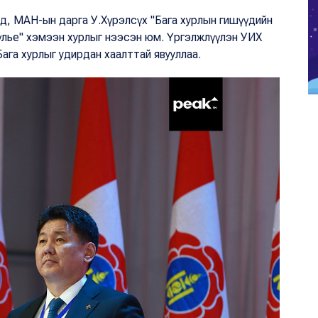
йд, МАН-ын дарга У.Хүрэлсүх "Бага хурлын гишүүдийн
үүлье" хэмээн хурлыг нээсэн юм. Үргэлжлүүлэн УИХ
ага хурлыг удирдан хаалттай явууллаа.