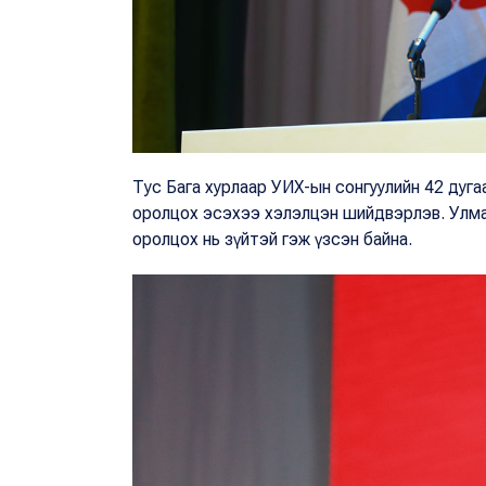
Тус Бага хурлаар УИХ-ын сонгуулийн 42 дуга
оролцох эсэхээ хэлэлцэн шийдвэрлэв. Улмаар
оролцох нь зүйтэй гэж үзсэн байна.