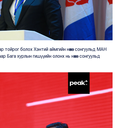
ар тойрог болох Хэнтий аймгийн нөхөн сонгуульд МАН
 Бага хурлын гишүүийн олонх нь нөхөн сонгуульд