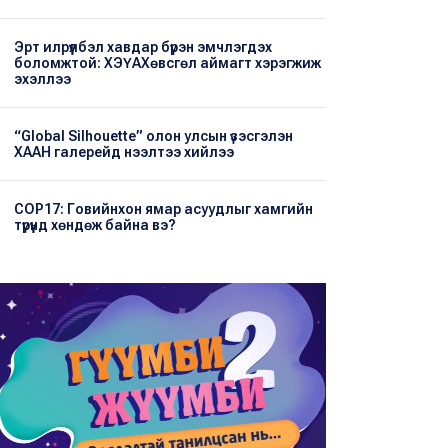
Эрт илрүүлбэл хавдар бүрэн эмчлэгдэх
боломжтой: ХЭҮА​Хөвсгөл аймагт хэрэгжиж
эхэллээ
“Global Silhouette” олон улсын үзэсгэлэн
ХААН галерейд нээлтээ хийлээ
COP17: Говийнхон ямар асуудлыг хамгийн
түрүүнд хөндөж байна вэ?