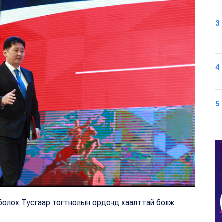
3
4
5
р болох Тусгаар тогтнолын ордонд хаалттай болж