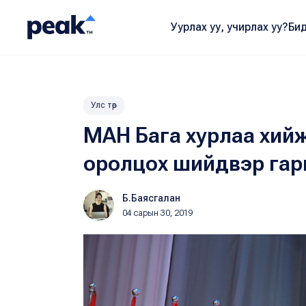
Уурлах уу, учирлах уу?
Бид
Улс төр
МАН Бага хурлаа хийж,
оролцох шийдвэр гар
Б.Баясгалан
04 сарын 30, 2019