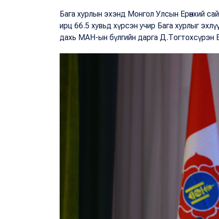
Бага хурлын эхэнд Монгол Улсын Ерөнхий са
ирц 66.5 хувьд хүрсэн учир Бага хурлыг эхл
дахь МАН-ын бүлгийн дарга Д.Тогтохсүрэн Б