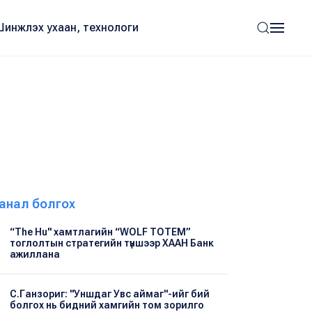
Шинжлэх ухаан, технологи
анал болгох
“The Hu" хамтлагийн “WOLF TOTEM”
тоглолтын стратегийн түншээр ХААН Банк
ажиллана
С.Ганзориг: "Уншдаг Увс аймаг"-ийг бий
болгох нь бидний хамгийн том зорилго