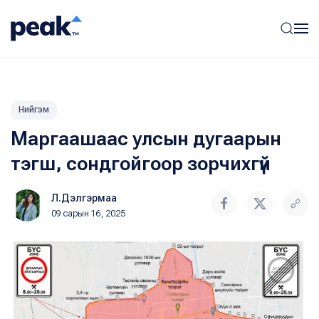
Нийгэм
Маргаашаас улсын дугаарын
тэгш, сондгойгоор зорчихгүй
Л.Дэлгэрмаа
09 сарын 16, 2025