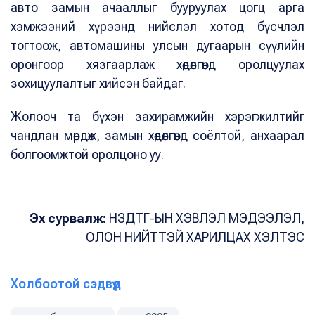
авто замын ачааллыг бууруулах цогц арга
хэмжээний хүрээнд нийслэл хотод бүсчлэл
тогтоож, автомашины улсын дугаарын сүүлийн
оронгоор хязгаарлаж хөдөлгөөнд оролцуулах
зохицуулалтыг хийсэн байдаг.
Жолооч та бүхэн захирамжийн хэрэгжилтийг
чандлан мөрдөж, замын хөдөлгөөнд соёлтой, анхаарал
болгоомжтой оролцоно уу.
Эх сурвалж:
НЗДТГ-ЫН ХЭВЛЭЛ МЭДЭЭЛЭЛ,
ОЛОН НИЙТТЭЙ ХАРИЛЦАХ ХЭЛТЭС
Холбоотой сэдвүүд