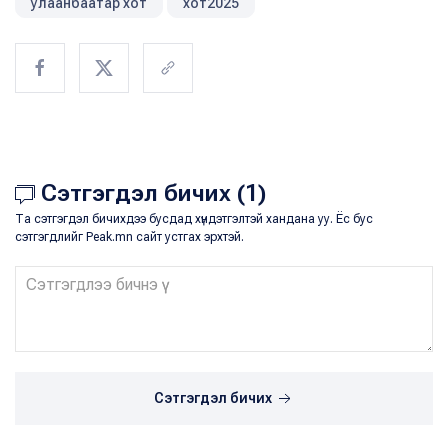
улаанбаатар хот
хот2025
Сэтгэгдэл бичих (1)
Та сэтгэгдэл бичихдээ бусдад хүндэтгэлтэй хандана уу. Ёс бус
сэтгэгдлийг Peak.mn сайт устгах эрхтэй.
Сэтгэгдэл бичих