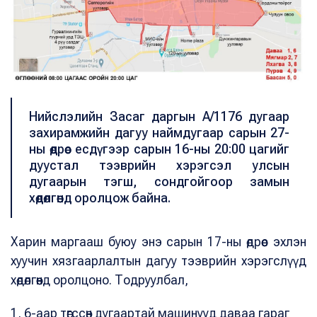
Нийслэлийн Засаг даргын А/1176 дугаар
захирамжийн дагуу наймдугаар сарын 27-
ны өдрөөс есдүгээр сарын 16-ны 20:00 цагийг
дуустал тээврийн хэрэгсэл улсын
дугаарын тэгш, сондгойгоор замын
хөдөлгөөнд оролцож байна.
Харин маргааш буюу энэ сарын 17-ны өдрөөс эхлэн
хуучин хязгаарлалтын дагуу тээврийн хэрэгслүүд
хөдөлгөөнд оролцоно. Тодруулбал,
1, 6-аар төгссөн дугаартай машинууд даваа гараг