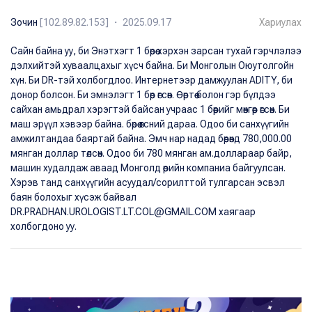
Зочин
[102.89.82.153] ・ 2025.09.17
Хариулах
Сайн байна уу, би Энэтхэгт 1 бөөрөө хэрхэн зарсан тухай гэрчлэлээ
дэлхийтэй хуваалцахыг хүсч байна. Би Монголын Оюутолгойн
хүн. Би DR-тэй холбогдлоо. Интернетээр дамжуулан ADITY, би
донор болсон. Би эмнэлэгт 1 бөөр өгсөн. Өөртөө болон гэр бүлдээ
сайхан амьдрал хэрэгтэй байсан учраас 1 бөөрийг мөнгөөр өгсөн. Би
маш эрүүл хэвээр байна. бөөрөө өгсний дараа. Одоо би санхүүгийн
амжилтандаа баяртай байна. Эмч нар надад бөөрөнд 780,000.00
мянган доллар төлсөн. Одоо би 780 мянган ам.доллараар байр,
машин худалдаж аваад Монголд өөрийн компаниа байгуулсан.
Хэрэв танд санхүүгийн асуудал/сорилттой тулгарсан эсвэл
баян болохыг хүсэж байвал
DR.PRADHAN.UROLOGIST.LT.COL@GMAIL.COM хаягаар
холбогдоно уу.