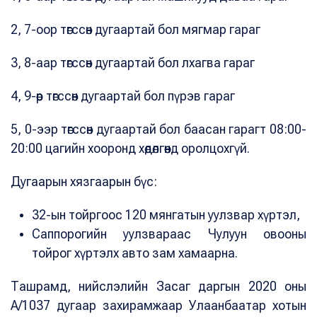
2, 7-оор төгссөн дугаартай бол мягмар гараг
3, 8-аар төгссөн дугаартай бол лхагва гараг
4, 9-өөр төгссөн дугаартай бол пүрэв гараг
5, 0-ээр төгссөн дугаартай бол баасан гарагт 08:00-
20:00 цагийн хооронд хөдөлгөөнд оролцохгүй.
Дугаарын хязгаарын бүс:
32-ын тойргоос 120 мянгатын уулзвар хүртэл,
Саппорогийн уулзвараас Чулуун овооны
тойрог хүртэлх авто зам хамаарна.
Ташрамд, нийслэлийн Засаг даргын 2020 оны
А/1037 дугаар захирамжаар Улаанбаатар хотын