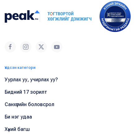
Үндсэн категори
Уурлах уу, учирлах уу?
Бидний 17 зорилт
Санхүүгийн боловсрол
Би нэг удаа
Хүний багш