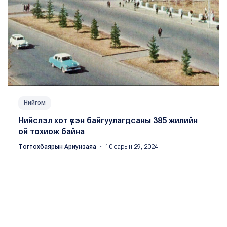
Нийгэм
Нийслэл хот үүсэн байгуулагдсаны 385 жилийн
ой тохиож байна
Тогтохбаярын Ариунзаяа
・ 10 сарын 29, 2024