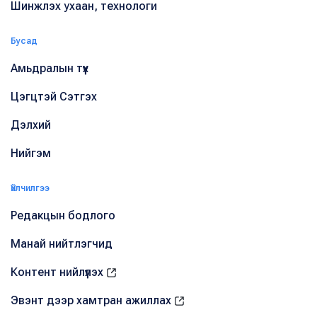
Шинжлэх ухаан, технологи
Бусад
Амьдралын түүх
Цэгцтэй Сэтгэх
Дэлхий
Нийгэм
Үйлчилгээ
Редакцын бодлого
Манай нийтлэгчид
Контент нийлүүлэх
Эвэнт дээр хамтран ажиллах