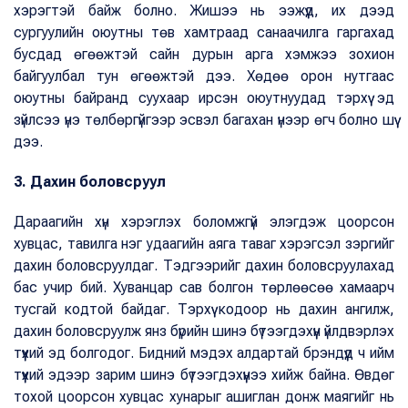
хэрэгтэй байж болно. Жишээ нь ээжүүд, их дээд
сургуулийн оюутны төв хамтраад санаачилга гаргахад
бусдад өгөөжтэй сайн дурын арга хэмжээ зохион
байгуулбал тун өгөөжтэй дээ. Хөдөө орон нутгаас
оюутны байранд суухаар ирсэн оюутнуудад тэрхүү эд
зүйлсээ үнэ төлбөргүйгээр эсвэл багахан үнээр өгч болно шүү
дээ.
3. Дахин боловсруул
Дараагийн хүн хэрэглэх боломжгүй элэгдэж цоорсон
хувцас, тавилга нэг удаагийн аяга таваг хэрэгсэл зэргийг
дахин боловсруулдаг. Тэдгээрийг дахин боловсруулахад
бас учир бий. Хуванцар сав болгон төрлөөсөө хамаарч
тусгай кодтой байдаг. Тэрхүү кодоор нь дахин ангилж,
дахин боловсруулж янз бүрийн шинэ бүтээгдэхүүн үйлдвэрлэх
түүхий эд болгодог. Бидний мэдэх алдартай брэндүүд ч ийм
түүхий эдээр зарим шинэ бүтээгдэхүүнээ хийж байна. Өвдөг
тохой цоорсон хувцас хунарыг ашиглан донж маягийг нь