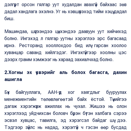
дэлгүүрт орсон гялгар уут худалдан авахгүй байхаас зөв
дадал хандлага эхэлнэ. Уг нь хэвшүүлэхэд тийм хэцүү дадал
биш.
Машиндаа, шүүгээндээ цүнхэндээ даавуун уут хийчихэд
болно. Ингэхэд л гялгар уутны хэрэглээ эрс багасаад
ирнэ. Ресторанд хооллохдоо бид илүү гарсан хоолоо
хуванцар саванд хийлгэдэг. Ингэхгүйгээр хоолны цэс
дээрх грамм хэмжээг нь хараад захиалчхад болно.
2.Хогны эх үүсвэрийг аль болох багасга, дахин
ашигла
Бүх байгууллага, ААН-үүд хог хаягдлыг бууруулах
менежментийн төлөвлөгөөтэй байх ёстой. Түүнийгээ
дагаж хэрэгжүүлж ажиллах нь чухал. Жишээ нь олон
хэрэглээд уйдчихсан боловч бүрэн бүтэн халбага сэрээ
эсвэл хувцас, тавилга, эд хэрэгсэл байдаг шүү дээ.
Тэдгээр зүйлс нь надад, хэрэггүй ч гэсэн өөр бусдад