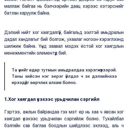
маллаж байгаа нь бэлчээрийн даац хэрээс хэтэрснийг
батлан харуулж байна.
Дэлхий нийт хог хаягдалгүй, байгальд ээлтэй амьдралын
дадал хандлагыг бий болгож, ухаалаг ногоон-хэрэглээнд
шилжиж байна. Үүнд заавал мэдэх ёстой хог хаягдлын
менежментийн элементүүд бий.
Та үүнийг өдөр тутмын амьдралдаа хэрэгжүүлээрэй.
Таны хийсэн нэг эерэг үйлдэл ч эх дэлхийнхээ
ирээдүйг өөрчлөх алхам болно.
1.Хог хаягдал үүсэхээс урьдчилан сэргийл
Гэртээ, ажлын байрандаа гэх мэт ер нь хаа ч явсан хог
хаягдал үүсэхээс урьдчилан сэргийлж болно. Тухайлбал
бэлгийн сав баглаа боодлын шийдлээс эхлээд, аль ч