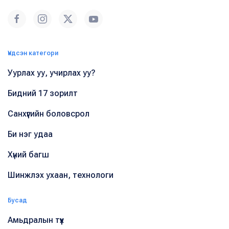
Үндсэн категори
Уурлах уу, учирлах уу?
Бидний 17 зорилт
Санхүүгийн боловсрол
Би нэг удаа
Хүний багш
Шинжлэх ухаан, технологи
Бусад
Амьдралын түүх