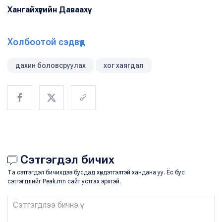
Хангайхүүгийн Даваахүү
Холбоотой сэдвүүд
дахин боловсруулах
хог хаягдал
Сэтгэгдэл бичих
Та сэтгэгдэл бичихдээ бусдад хүндэтгэлтэй хандана уу. Ёс бус
сэтгэгдлийг Peak.mn сайт устгах эрхтэй.