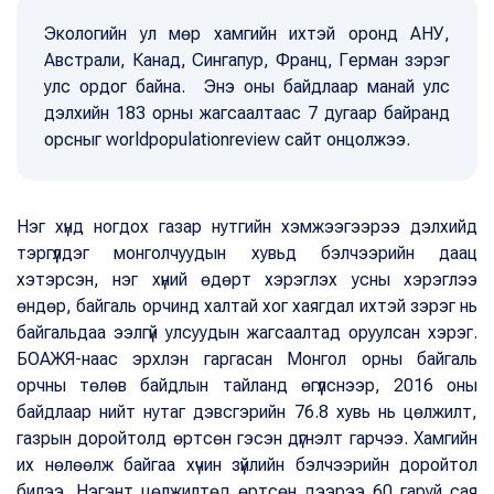
Экологийн ул мөр хамгийн ихтэй оронд АНУ,
Австрали, Канад, Сингапур, Франц, Герман зэрэг
улс ордог байна. Энэ оны байдлаар манай улс
дэлхийн 183 орны жагсаалтаас 7 дугаар байранд
орсныг worldpopulationreview сайт онцолжээ.
Нэг хүнд ногдох газар нутгийн хэмжээгээрээ дэлхийд
тэргүүлдэг монголчуудын хувьд бэлчээрийн даац
хэтэрсэн, нэг хүний өдөрт хэрэглэх усны хэрэглээ
өндөр, байгаль орчинд халтай хог хаягдал ихтэй зэрэг нь
байгальдаа ээлгүй улсуудын жагсаалтад оруулсан хэрэг.
БОАЖЯ-наас эрхлэн гаргасан Монгол орны байгаль
орчны төлөв байдлын тайланд өгүүлснээр, 2016 оны
байдлаар нийт нутаг дэвсгэрийн 76.8 хувь нь цөлжилт,
газрын доройтолд өртсөн гэсэн дүгнэлт гарчээ. Хамгийн
их нөлөөлж байгаа хүчин зүйлийн бэлчээрийн доройтол
билээ. Нэгэнт цөлжилтөд өртсөн дээрээ 60 гаруй сая