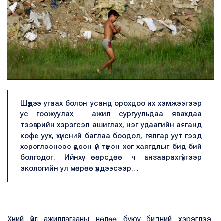
Шүдээ угаах болон усанд орохдоо их хэмжээгээр
ус гоожуулах, ажил сургуульдаа явахдаа
тээврийн хэрэгсэл ашиглах, нэг удаагийн аяганд
кофе уух, хүнсний баглаа боодол, гялгар уут гээд
хэрэглээнээс үүдсэн үй түмэн хог хаягдлыг бид бий
болгодог. Ийнхүү өөрсдөө ч анзаарахгүйгээр
экологийн ул мөрөө үлдээсээр…
Хүний үйл ажиллагааны нөлөө буюу бидний хэрэглээ,