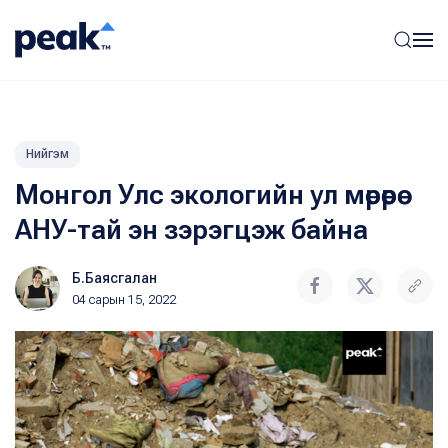
Нийгэм
Монгол Улс экологийн ул мөрөөрөө
АНУ-тай эн зэрэгцэж байна
Б.Баясгалан
04 сарын 15, 2022