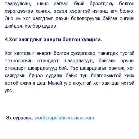
тааруулсан, шинэ загвар бүхий бүтээгдэхүүн болгон
хэрэгцээгээ хангах, эсвэл хэрэгтэй нэгэнд өгч болно.
Энэ нь хог хаягдлыг дахин боловсруулж байгаа энгийн
шийдэл, хэлбэр шүү дээ.
4.Хог хаягдлыг энерги болгон хувирга.
Хог хаягдлыг энерги болгон хувиргахад тавигдах тусгай
технологийн стандарт шаардлагууд, байгаль орчны
стандарт шаардлагууд бий. Тэр шаардлагыг хангаж, хог
хаягдлын бүтцээ судалж байж тун болгоомжтой хийх
ёстой ажил л даа. Манай улс аюултай хог хаягдал ихтэй
улс.
Эх сурвалж:
worldpopulationreview.com