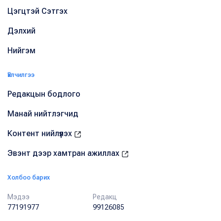
Цэгцтэй Сэтгэх
Дэлхий
Нийгэм
Үйлчилгээ
Редакцын бодлого
Манай нийтлэгчид
Контент нийлүүлэх
Эвэнт дээр хамтран ажиллах
Холбоо барих
Мэдээ
Редакц
77191977
99126085