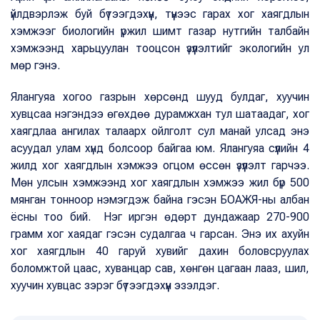
үйлдвэрлэж буй бүтээгдэхүүн, түүнээс гарах хог хаягдлын
хэмжээг биологийн үржил шимт газар нутгийн талбайн
хэмжээнд харьцуулан тооцсон үзүүлэлтийг экологийн ул
мөр гэнэ.
Ялангуяа хогоо газрын хөрсөнд шууд булдаг, хуучин
хувцсаа нэгэндээ өгөхдөө дурамжхан тул шатаадаг, хог
хаягдлаа ангилах талаарх ойлголт сул манай улсад энэ
асуудал улам хүнд болсоор байгаа юм. Ялангуяа сүүлийн 4
жилд хог хаягдлын хэмжээ огцом өссөн үзүүлэлт гарчээ.
Мөн улсын хэмжээнд хог хаягдлын хэмжээ жил бүр 500
мянган тонноор нэмэгдэж байна гэсэн БОАЖЯ-ны албан
ёсны тоо бий. Нэг иргэн өдөрт дундажаар 270-900
грамм хог хаядаг гэсэн судалгаа ч гарсан. Энэ их ахуйн
хог хаягдлын 40 гаруй хувийг дахин боловсруулах
боломжтой цаас, хуванцар сав, хөнгөн цагаан лааз, шил,
хуучин хувцас зэрэг бүтээгдэхүүн эзэлдэг.