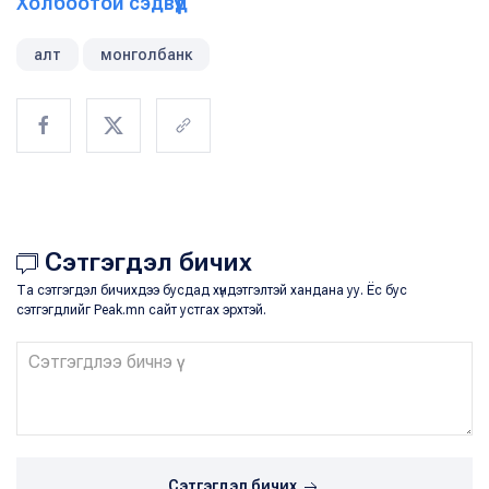
Холбоотой сэдвүүд
алт
монголбанк
Сэтгэгдэл бичих
Та сэтгэгдэл бичихдээ бусдад хүндэтгэлтэй хандана уу. Ёс бус
сэтгэгдлийг Peak.mn сайт устгах эрхтэй.
Сэтгэгдэл бичих