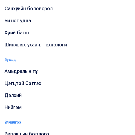
Санхүүгийн боловсрол
Би нэг удаа
Хүний багш
Шинжлэх ухаан, технологи
Бусад
Амьдралын түүх
Цэгцтэй Сэтгэх
Дэлхий
Нийгэм
Үйлчилгээ
Редакцын бодлого