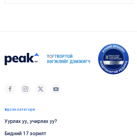
Үндсэн категори
Уурлах уу, учирлах уу?
Бидний 17 зорилт