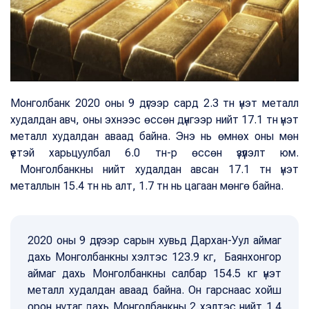
Монголбанк 2020 оны 9 дүгээр сард 2.3 тн үнэт металл
худалдан авч, оны эхнээс өссөн дүнгээр нийт 17.1 тн үнэт
металл худалдан аваад байна. Энэ нь өмнөх оны мөн
үетэй харьцуулбал 6.0 тн-р өссөн үзүүлэлт юм.
Монголбанкны нийт худалдан авсан 17.1 тн үнэт
металлын 15.4 тн нь алт, 1.7 тн нь цагаан мөнгө байна.
2020 оны 9 дүгээр сарын хувьд Дархан-Уул аймаг
дахь Монголбанкны хэлтэс 123.9 кг, Баянхонгор
аймаг дахь Монголбанкны салбар 154.5 кг үнэт
металл худалдан аваад байна. Он гарснаас хойш
орон нутаг дахь Монголбанкны 2 хэлтэс нийт 1.4