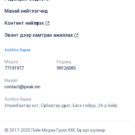
Манай нийтлэгчид
Контент нийлүүлэх
Эвэнт дээр хамтран ажиллах
Холбоо барих
Мэдээ
Редакц
77191977
99126085
Имэйл
contact@peak.mn
Холбоо барих
Улаанбаатар хот, Сүхбаатар дүүрэг, Бага тойруу, 24-р байр
© 2017-2025 Пийк Медиа Групп ХХК. Бүх эрх хуулиар