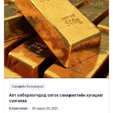
Санхүүгийн боловсрол
Алт олборлогчдод олгох санхүүжилтийн хугацааг
сунгалаа
Б.Баясгалан
・ 03 сарын 20, 2021