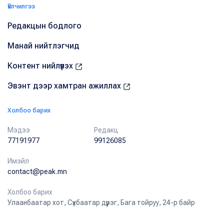
Үйлчилгээ
Редакцын бодлого
Манай нийтлэгчид
Контент нийлүүлэх
Эвэнт дээр хамтран ажиллах
Холбоо барих
Мэдээ
Редакц
77191977
99126085
Имэйл
contact@peak.mn
Холбоо барих
Улаанбаатар хот, Сүхбаатар дүүрэг, Бага тойруу, 24-р байр