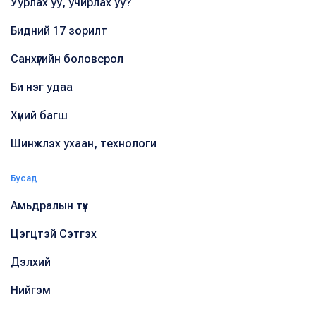
Уурлах уу, учирлах уу?
Бидний 17 зорилт
Санхүүгийн боловсрол
Би нэг удаа
Хүний багш
Шинжлэх ухаан, технологи
Бусад
Амьдралын түүх
Цэгцтэй Сэтгэх
Дэлхий
Нийгэм