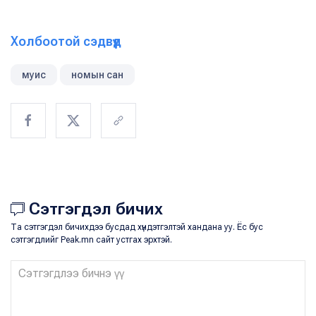
Холбоотой сэдвүүд
муис
номын сан
Сэтгэгдэл бичих
Та сэтгэгдэл бичихдээ бусдад хүндэтгэлтэй хандана уу. Ёс бус
сэтгэгдлийг Peak.mn сайт устгах эрхтэй.