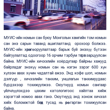
МУИС-ийн номын сан буюу Монголын хамгийн том номын
сан энэ сарын таванд ашиглалтанд орохоор болжээ.
МУИС-ийн хөрөнгө оруулалтаар барьж буй энэхүү бүтээн
байгуулалтад одоогоор 16 орчим тэрбум төгрөг зарцуулсан
байна. МУИС-ийн хичээлийн хоёрдугаар байрны хажууд
байрладаг энэхүү номын сан нь нэгэн зэрэг 600 хүн
хүлээн авах хүчин чадалтай ажээ. Энд кофе шоп, номын
дэлгүүр , хичээлийн танхим, уншлагын танхимуудаас
бүрдэхээр тохижуулжээ. Оюутнууд номын сангаар
үйлчлүүлэхдээ цахим катологигоос хайлтаа хийж
хэрэгтэй номоо авах гэнэ. Оюутнууд энд хонож хичээл
хийх боломжтой бөгөөд тусад нь өрөө гарган тохижуулсан
байна.