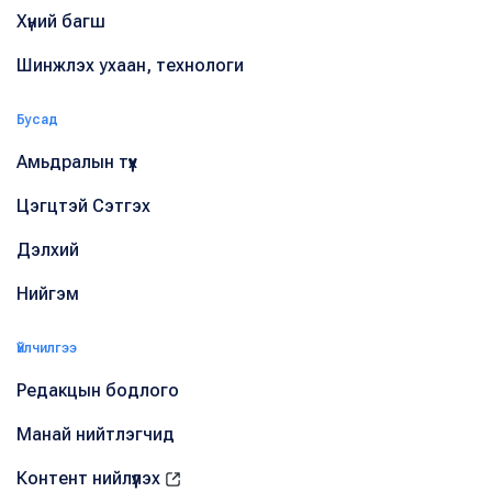
Хүний багш
Шинжлэх ухаан, технологи
Бусад
Амьдралын түүх
Цэгцтэй Сэтгэх
Дэлхий
Нийгэм
Үйлчилгээ
Редакцын бодлого
Манай нийтлэгчид
Контент нийлүүлэх