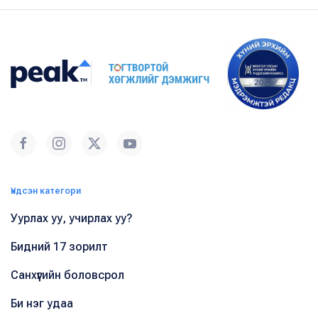
Үндсэн категори
Уурлах уу, учирлах уу?
Бидний 17 зорилт
Санхүүгийн боловсрол
Би нэг удаа