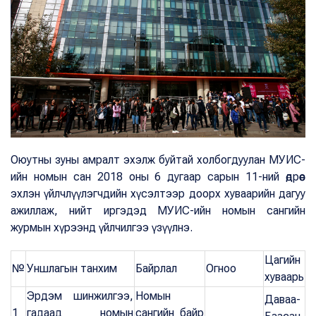
Оюутны зуны амралт эхэлж буйтай холбогдуулан МУИС-
ийн номын сан 2018 оны 6 дугаар сарын 11-ний өдрөөс
эхлэн үйлчлүүлэгчдийн хүсэлтээр доорх хуваарийн дагуу
ажиллаж, нийт иргэдэд МУИС-ийн номын сангийн
журмын хүрээнд үйлчилгээ үзүүлнэ.
Цагийн
№
Уншлагын танхим
Байрлал
Огноо
хуваарь
Эрдэм шинжилгээ,
Номын
Даваа-
1
гадаад номын
сангийн байр