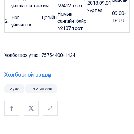
Баасан
2018.09.01
уншлагын танхим
№412 тоот
хүртэл
09.00-
Номын
Нэг цэгийн
18.00
2
сангийн байр
үйлчилгээ
№107 тоот
Холбогдох утас: 75754400-1424
Холбоотой сэдвүүд
муис
номын сан