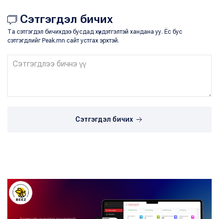
Сэтгэгдэл бичих
Та сэтгэгдэл бичихдээ бусдад хүндэтгэлтэй хандана уу. Ёс бус
сэтгэгдлийг Peak.mn сайт устгах эрхтэй.
Сэтгэгдэл бичих