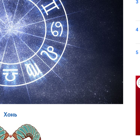
3
4
5
Хонь