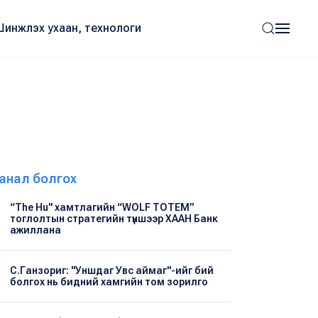
Шинжлэх ухаан, технологи
анал болгох
“The Hu" хамтлагийн “WOLF TOTEM”
тоглолтын стратегийн түншээр ХААН Банк
ажиллана
С.Ганзориг: "Уншдаг Увс аймаг"-ийг бий
болгох нь бидний хамгийн том зорилго