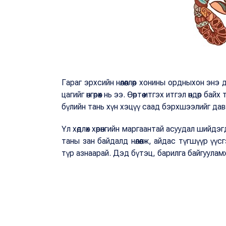
Гараг эрхсийн нөлөөллөөр хонины ордныхон эн
цагийг өнгөрөөх нь ээ. Өөртөө итгэх итгэл өндөр 
бүлийн тань хүн хэцүү саад бэрхшээлийг дав
Үл хөдлөх хөрөнгийн маргаантай асуудал шийдэ
таны зан байдалд нөлөөлж, айдас түгшүүр үүс
түр азнаарай. Дэд бүтэц, барилга байгуула