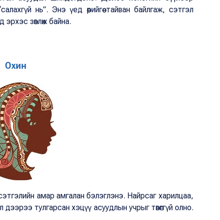
ахгүй нь”. Энэ үед өөрийгөө тайван байлгаж, сэтгэл
 эрхэс зөвлөж байна.
Охин
сэтгэлийн амар амгалан бэлэглэнэ. Найрсаг харилцаа,
дээрээ тулгарсан хэцүү асуудлын учрыг төвөггүй олно.