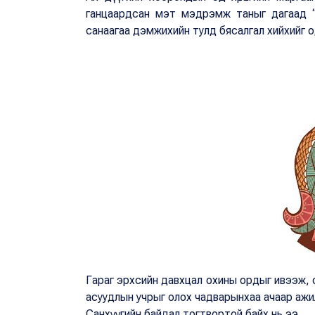
ганцаардсан мэт мэдрэмж таныг дагаад “сал
санаагаа дэмжихийн тулд бясалгал хийхийг од
Гараг эрхсийн давхцал охины ордыг ивээж, 
асуудлын учрыг олох чадварынхаа ачаар ажил 
Санхүүгийн байдал тогтвортой байх нь ээ.