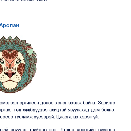
Арслан
эрмэлзэл оргилсон долоо хоног эхэлж байна. Зорилго
ргах, төсөл хөтөлбөрүүдээ ахицтай явуулахад дэм болно.
ноосоо тусламж хүсээрэй. Цааргалах хэрэггүй.
антай асуудал шийдэгдэнэ. Долоо хоногийн сүүлээр