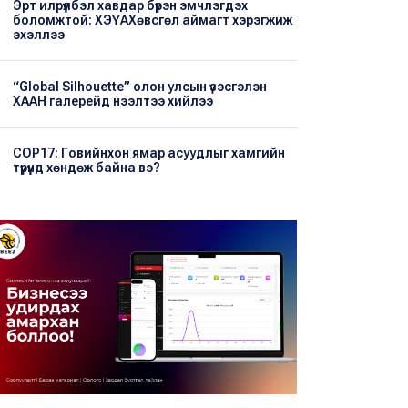
Эрт илрүүлбэл хавдар бүрэн эмчлэгдэх
боломжтой: ХЭҮА​Хөвсгөл аймагт хэрэгжиж
эхэллээ
“Global Silhouette” олон улсын үзэсгэлэн
ХААН галерейд нээлтээ хийлээ
COP17: Говийнхон ямар асуудлыг хамгийн
түрүүнд хөндөж байна вэ?