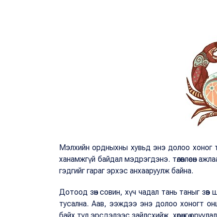
Мэлхийн ордныхны хувьд энэ долоо хоног т
ханамжгүй байдал мэдрэгдэнэ. төлөвлөсөн ажл
гэдгийг гараг эрхэс анхааруулж байна.
Дотоод зөн совин, хүч чадал тань таныг зөв ши
тусална. Аав, ээждээ энэ долоо хоногт онц
байх тул эрсдэлээс зайлсхийж, хөрөнгө оруулал