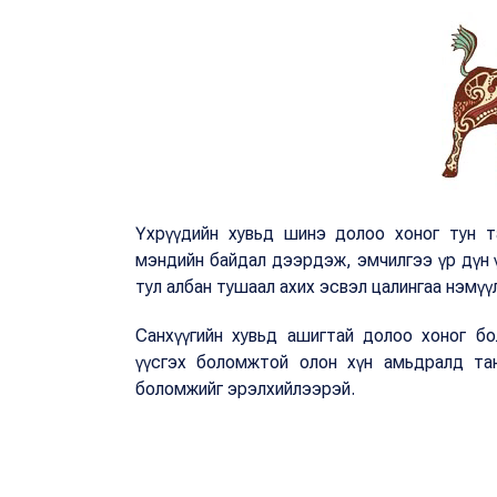
Үхрүүдийн хувьд шинэ долоо хоног тун та
мэндийн байдал дээрдэж, эмчилгээ үр дүн ү
тул албан тушаал ахих эсвэл цалингаа нэмү
Санхүүгийн хувьд ашигтай долоо хоног бол
үүсгэх боломжтой олон хүн амьдралд тан
боломжийг эрэлхийлээрэй.