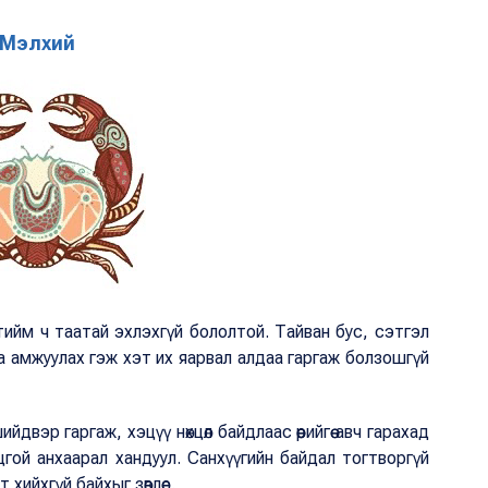
Мэлхий
ийм ч таатай эхлэхгүй бололтой. Тайван бус, сэтгэл
аа амжуулах гэж хэт их яарвал алдаа гаргаж болзошгүй
йдвэр гаргаж, хэцүү нөхцөл байдлаас өөрийгөө авч гарахад
гой анхаарал хандуул. Санхүүгийн байдал тогтворгүй
т хийхгүй байхыг зөвлөе.