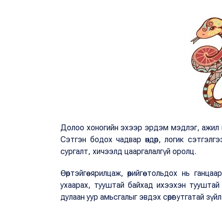
Долоо хоногийн эхээр эрдэм мэдлэг, ажил карь
Сэтгэн бодох чадвар өндөр, логик сэтгэлгээ 
сургалт, хичээлд цааргалалгүй оролц.
Өөртэйгөө ярилцаж, өөрийгөө тольдох нь ганц
ухаарах, тууштай байхад ихээхэн тууштай г
дулаан уур амьсгалыг эвдэх сөрөг утгатай зүй