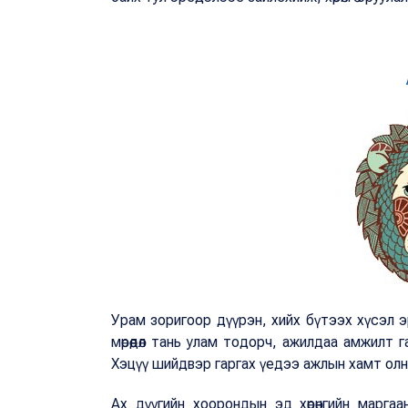
Урам зоригоор дүүрэн, хийх бүтээх хүсэл 
мөрөөдөл тань улам тодорч, ажилдаа амжилт га
Хэцүү шийдвэр гаргах үедээ ажлын хамт ол
Ах дүүгийн хоорондын эд хөрөнгийн марга