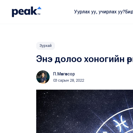
Уурлах уу, учирлах уу?
Бид
Зурхай
Энэ долоо хоногийн өр
П.Мөнгөнсор
03 сарын 28, 2022