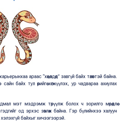
ерынхаа араас “хөөцөлдөөд” завгүй байх төлөвтэй байна.
сайн байх тул өөрийгөө хөгжүүлэх, ур чадвараа ахиулах
аардмал мэт мэдрэмж төрүүлж болох ч зорилго мөрөөдлөө
эдгийг од эрхэс зөвлөж байна. Гэр бүлийнхээ халуун
л хэлэхгүй байхыг хичээгээрэй.