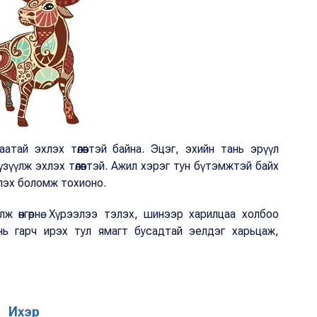
атай эхлэх төлөвтэй байна. Эцэг, эхийн тань эрүүл
зүүлж эхлэх төлөвтэй. Ажил хэрэг тун бүтэмжтэй байх
үлэх боломж тохионо.
ж өнгөрнө. Хүрээлээ тэлэх, шинээр харилцаа холбоо
ь гарч ирэх тул ямагт бусадтай эелдэг харьцаж,
Ихэр