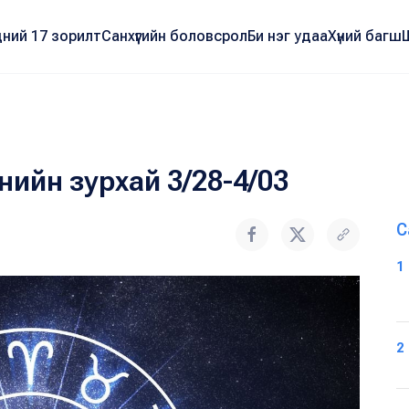
ний 17 зорилт
Санхүүгийн боловсрол
Би нэг удаа
Хүний багш
нийн зурхай 3/28-4/03
С
1
2