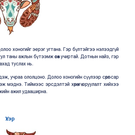
э долоо хоногийг эерэг угтана. Гэр бүлтэйгээ нэлээдгүй
байх тул таны ажлын бүтээмж өсөх учиртай. Дотнын найз, гэр
ахад туслах нь.
гдэж, учраа ололцоно. Долоо хоногийн сүүлээр сөрөг сар
гэж мэднэ. Тиймээс эрсдэлтэй хөрөнгө оруулалт хийхээ
мжийн ажил удааширна.
Үхэр