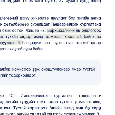
5 хүүхдийн 18 нь бага бүлэгт, 27 сурагч дунд ангид
лөвлөгөөний дагуу хичээлээ явуулдаг бол энгийн ангид
лтын хөтөлбөрөөр суралцдаг.Ганцаарчилсан сургалтанд
ан байх ёстой. Жишээ нь:
Бэрхшээлийнх нь онцлогоос
аж тухайн хүүхдэд ямар дэмжлэг хэрэгтэй байна вэ
руулдаг.
Ганцаарчилсан сургалтын хөтөлбөрөөр
 өдөрт ахицтай сурч байна.
н салбар комисоор үзүүлж оношлуулснаар ямар тусгай
эдгийг тодорхойлдог.
 нар ГСТ /ганцаарчилсан сургалтын төлөвлөгөө/
д энгийн хүүхдүүдийн хамт өдөр тутмын дэмжлэг үзүүлж,
 юм. Тусгай хэрэгцээт бүлгийн ангид жил бүр хүүхдүүд
 ангид энгийн хүүхдүүдтэй хамтран суралцаж улмаар 9–