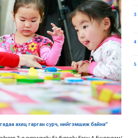
3
4
5
рлагадаа ахиц гарган сурч, нийгэмшиж байна”
айхээр 2–р сургуулийн 5а бүлгийн Багш А.Бунддулам/