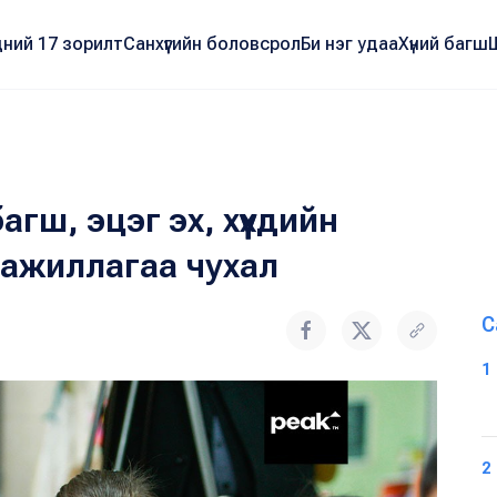
ний 17 зорилт
Санхүүгийн боловсрол
Би нэг удаа
Хүний багш
багш, эцэг эх, хүүхдийн
 ажиллагаа чухал
С
1
2