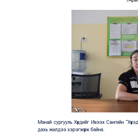
Манай сургууль Хүүхдийг Ивээх Сангийн “Хүү
дахь жилдээ хэрэгжүүлж байна.