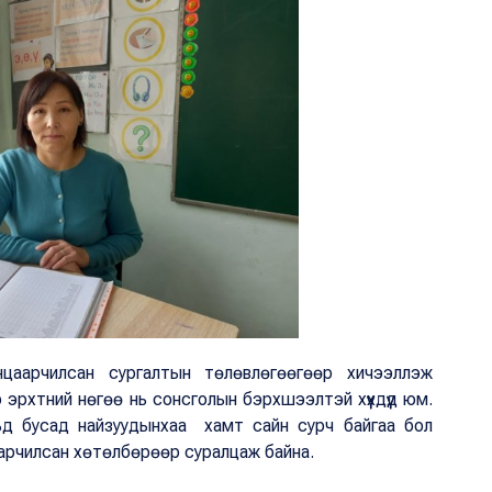
нцаарчилсан сургалтын төлөвлөгөөгөөр хичээллэж
ур эрхтний нөгөө нь сонсголын бэрхшээлтэй хүүхдүүд юм.
вьд бусад найзуудынхаа хамт сайн сурч байгаа бол
аарчилсан хөтөлбөрөөр суралцаж байна.