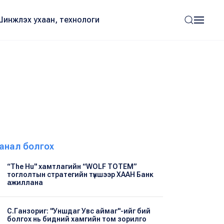
Шинжлэх ухаан, технологи
анал болгох
“The Hu" хамтлагийн “WOLF TOTEM”
тоглолтын стратегийн түншээр ХААН Банк
ажиллана
С.Ганзориг: "Уншдаг Увс аймаг"-ийг бий
болгох нь бидний хамгийн том зорилго