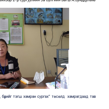
хэд бүрийг тэгш хамран сургах” төсөлд хамрагдаад тав