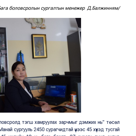
 Бага боловсролын сургалтын менежер Д.Балжинням/
г боловсролд тэгш хамруулах зарчмыг дэмжих нь” төсөл
анай сургууль 2450 сурагчидтай үүнээс 45 хүүхэд тусгай