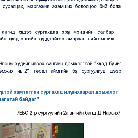
д суралцах, мэргэжил эзэмших бололцоо бий болж
 ангид хүүхдээ сургахдаа эрүүл мэндийн салбар
 хүүхэд энгийн хүүхдүүдтэйгээ амархан нийгэмшиж
оны хүүхдийг ивээх сангийн дэмжлэгтэй “Хүүхэд бүрийг
мжих нь-2” төсөл аймгийн бүх сургуулиуд дээр
дүүдтэй хамтатган сургахад илүү анхаарал дэмжлэг
агатай байдаг”
/ЕБС 2-р сургуулийн 2а ангийн багш Д.Наранхүү/