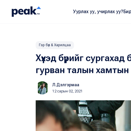
Уурлах уу, учирлах уу?
Бид
Гэр бүл & Харилцаа
Хүүхэд бүрийг сургахад 
гурван талын хамтын
Л.Дэлгэрмаа
12 сарын 02, 2021