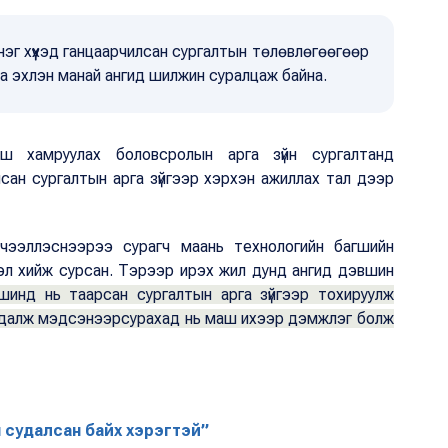
нэг хүүхэд ганцаарчилсан сургалтын төлөвлөгөөгөөр
саа эхлэн манай ангид шилжин суралцаж байна.
ш хамруулах боловсролын арга зүйн сургалтанд
сан сургалтын арга зүйгээр хэрхэн ажиллах тал дээр
чээллэснээрээ сурагч маань технологийн багшийн
эл хийж сурсан. Тэрээр ирэх жил дунд ангид дэвшин
үвшинд нь таарсан сургалтын арга зүйгээр тохируулж
 судалж мэдсэнээрсурахад нь маш ихээр дэмжлэг болж
н судалсан байх хэрэгтэй”