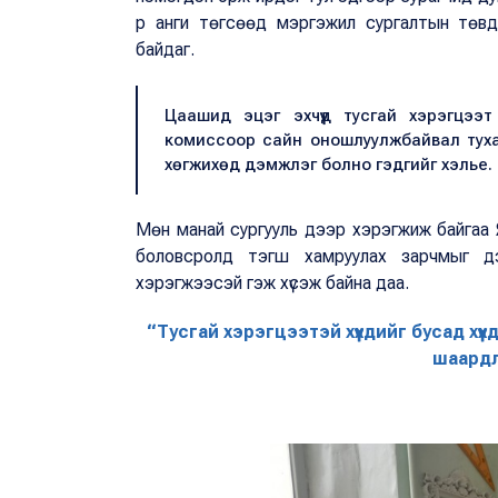
р анги төгсөөд мэргэжил сургалтын төв
байдаг.
Цаашид эцэг эхчүүд тусгай хэрэгцээт
комиссоор сайн оношлуулжбайвал тухайн
хөгжихөд дэмжлэг болно гэдгийг хэлье.
Мөн манай сургууль дээр хэрэгжиж байгаа Яп
боловсролд тэгш хамруулах зарчмыг дэ
хэрэгжээсэй гэж хүсэж байна даа.
“Тусгай хэрэгцээтэй хүүхдийг бусад хүүх
шаардл