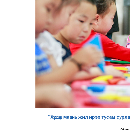
“Хүүхдүүд маань жил ирэх тусам су
/Арв