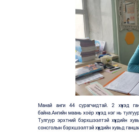
Манай анги 44 сурагчидтай. 2 хүүхэд га
байна.Ангийн маань хоёр хүүхэд нэг нь тулгу
Тулгуур эрхтний бэрхшээлтэй хүүхдийн ху
сонсголын бэрхшээлтэй хүүхдийн хувьд ганц