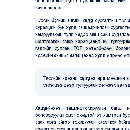
боловсролын бүлэгт суралцаж байна. Нийт 4
хичээллэдэг.
Тусгай бүлгийн ангийн хүүхдүүд сургалтын тө
суралцаж буй хүүхдүүд ганцаарчилсан сурга
хамруулахын тулд хүүхдээ маш сайн судалс
шалтгаалан ямар хэрэгцээнд нь тулгуурл
гэдгийг судлан ГСТ хөтөлбөрөө боловс
хүүхдүүдийн ахицыг үнэлж үзэхэд хүүхдүүд өдрөөс
Төслийн хүрээнд хүүхдүүдээ эрүүл мэндий
хэрэгцээ дээр тулгуурлан хөгжүүлэх вэ г
Хүүхдүүдийнхээ түвшиндтохируулан багш
боловсруулан эцэг эхчүүдтэйгээ хамтран буса
заах арга зүйгээ тохируулан ажиллаж байгаа
нэмэгдэн орж ирдэг тул эдгээр сурагчид дунд