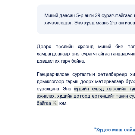
Миний даасан 5-р анги 39 сурагчтайгаас 
хичээллэдэг. Энэ хүүхэд маань 2-р ангиа
Дээрх төслийн хүрээнд миний бие тэг
хамрагдсанаар энэ сурагчтайгаа ганцаарчил
дэвшил их гарч байна.
Ганцаарчилсан сургалтын хөтөлбөрөөр хи
дэмжлэгээр гарын доорх материалаар бүтэ
суралцана. Энэ
хүүхдийн хувьд хөгжлийн т
ажиллах, хүүхдийн дотоод ертөнцийг танин
байгаа
юм.
“Хүүхдээ маш сай