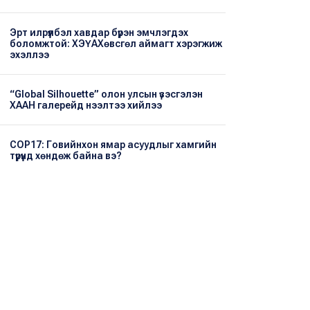
Эрт илрүүлбэл хавдар бүрэн эмчлэгдэх
боломжтой: ХЭҮА​Хөвсгөл аймагт хэрэгжиж
эхэллээ
“Global Silhouette” олон улсын үзэсгэлэн
ХААН галерейд нээлтээ хийлээ
COP17: Говийнхон ямар асуудлыг хамгийн
түрүүнд хөндөж байна вэ?