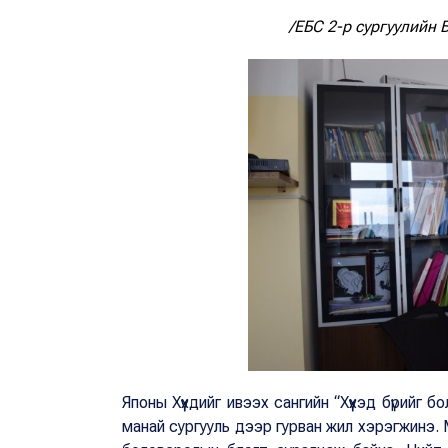
/ЕБС 2-р сургуулийн
Японы Xүүхдийг ивээх сангийн “Хүүхэд бүрий
манай сургууль дээр гурван жил хэрэгжинэ. М