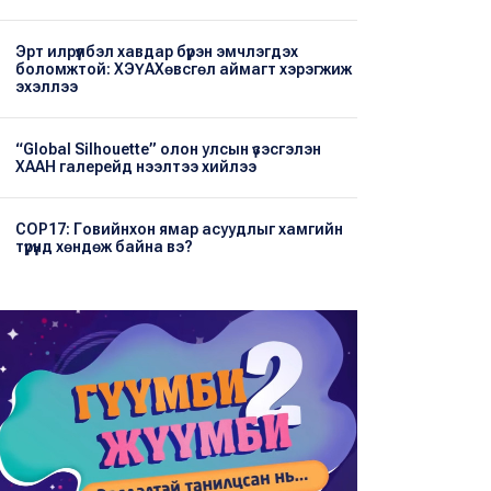
Эрт илрүүлбэл хавдар бүрэн эмчлэгдэх
боломжтой: ХЭҮА​Хөвсгөл аймагт хэрэгжиж
эхэллээ
“Global Silhouette” олон улсын үзэсгэлэн
ХААН галерейд нээлтээ хийлээ
COP17: Говийнхон ямар асуудлыг хамгийн
түрүүнд хөндөж байна вэ?