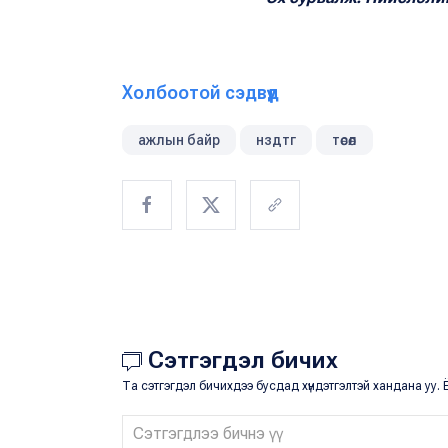
Холбоотой сэдвүүд
ажлын байр
нздтг
төсөл
Сэтгэгдэл бичих
Та сэтгэгдэл бичихдээ бусдад хүндэтгэлтэй хандана уу. Ё