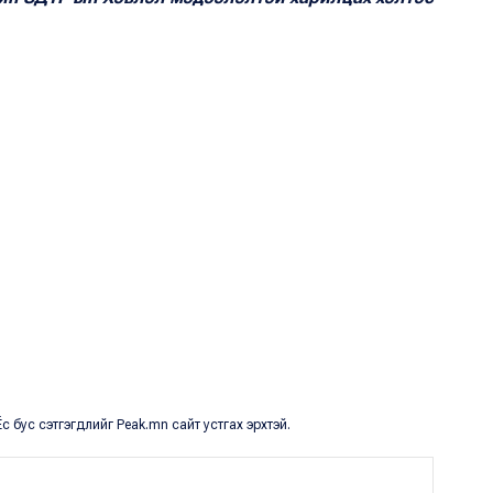
с бус сэтгэгдлийг Peak.mn сайт устгах эрхтэй.