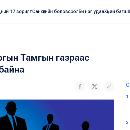
ний 17 зорилт
Санхүүгийн боловсрол
Би нэг удаа
Хүний багш
ргын Тамгын газраас
байна
С
1
2