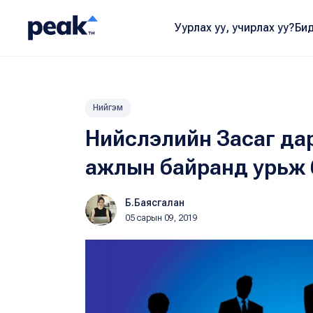
Уурлах уу, учирлах уу?
Бид
Нийгэм
Нийслэлийн Засаг да
ажлын байранд урьж 
Б.Баясгалан
05 сарын 09, 2019