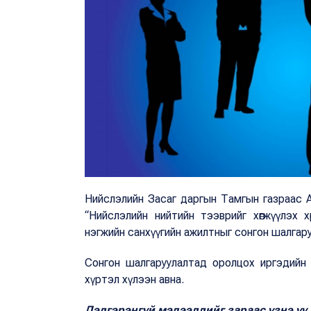
Нийслэлийн Засаг даргын Тамгын газраас А
“Нийслэлийн нийтийн тээврийг хөгжүүлэх хөрө
нэгжийн санхүүгийн ажилтныг сонгон шалгару
Сонгон шалгаруулалтад оролцох иргэдийн
хүртэл хүлээн авна.
Дэлгэрэнгүй мэдээллийг зараас үзнэ үү.