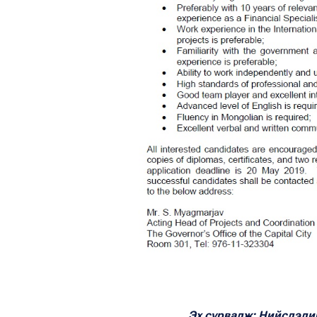
Эх сурвалж: Нийслэли