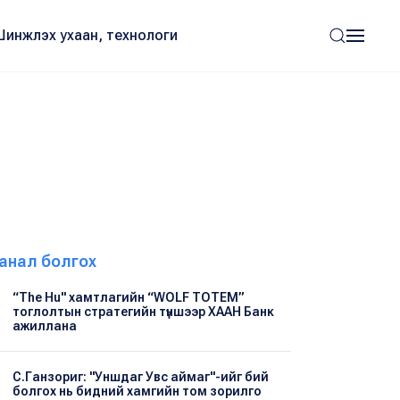
Шинжлэх ухаан, технологи
анал болгох
“The Hu" хамтлагийн “WOLF TOTEM”
тоглолтын стратегийн түншээр ХААН Банк
ажиллана
С.Ганзориг: "Уншдаг Увс аймаг"-ийг бий
болгох нь бидний хамгийн том зорилго