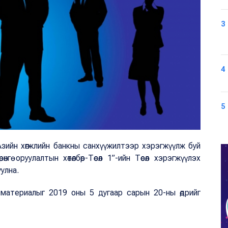
3
4
5
зийн хөгжлийн банкны санхүүжилтээр хэрэгжүүлж буй
нгө оруулалтын хөтөлбөр-Төсөл 1”-ийн Төсөл хэрэгжүүлэх
улна.
 материалыг 2019 оны 5 дугаар сарын 20-ны өдрийг