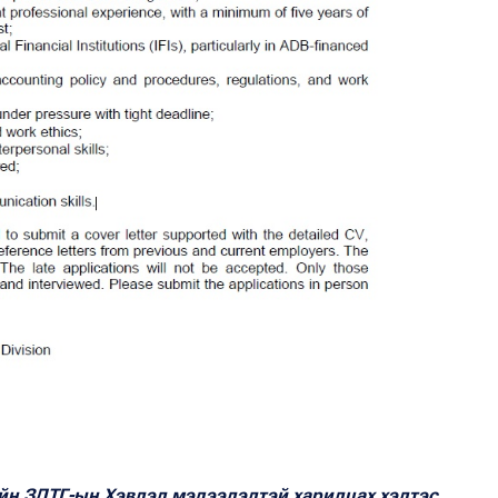
йн ЗДТГ-ын Хэвлэл мэдээлэлтэй харилцах хэлтэс