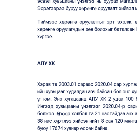
эсвэл хувьцааны үнэлгээ нь буурах магадл
Эсрэгээрээ буруу хөрөнгө оруулалт хийвэл 
Тиймээс хөрөнгө оруулалтыг эрт эхэлж, ө
хөрөнгө оруулагчдын зөв болохыг баталсан
хүргэе.
АПУ ХК
Хэрэв та 2003.01 сараас 2020.04 сар хүртэл
ийн хувьцааг худалдан авч байсан бол энэ х
үг юм. Энэ хугацаанд АПУ ХК 2 удаа 100 б
Ингээд хувьцааны үнэлгээг 2020.04-р са
болжээ. Өөрөөр хэлбэл та 21 настайдаа анх 
38 нас хүртлээ хийсэн нийт 8 сая 120 мянга
буюу 17674 хувиар өссөн байна.