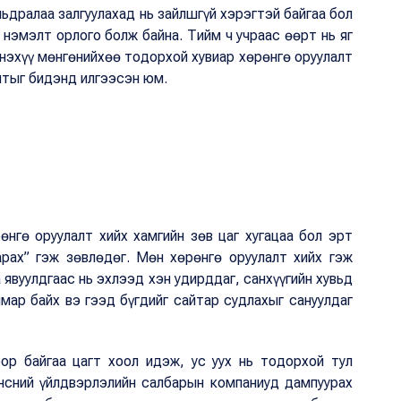
ьдралаа залгуулахад нь зайлшгүй хэрэгтэй байгаа бол
нэмэлт орлого болж байна. Тийм ч учраас өөрт нь яг
нэхүү мөнгөнийхөө тодорхой хувиар хөрөнгө оруулалт
ултыг бидэнд илгээсэн юм.
өнгө оруулалт хийх хамгийн зөв цаг хугацаа бол эрт
арах” гэж зөвлөдөг. Мөн хөрөнгө оруулалт хийх гэж
 явуулдгаас нь эхлээд хэн удирддаг, санхүүгийн хувьд
ямар байх вэ гээд бүгдийг сайтар судлахыг сануулдаг
ор байгаа цагт хоол идэж, ус уух нь тодорхой тул
нсний үйлдвэрлэлийн салбарын компаниуд дампуурах