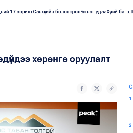
ний 17 зорилт
Санхүүгийн боловсрол
Би нэг удаа
Хүний багш
дүйдээ хөрөнгө оруулалт
С
1
2