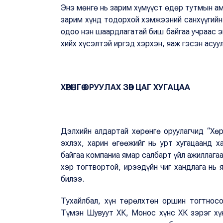
Энэ мөнгө нь зарим хүмүүст өдөр тутмын ам
зарим хүнд тодорхой хэмжээний санхүүгийн 
одоо нэн шаардлагатай биш байгаа учраас э
хийх хүсэлтэй иргэд хэрхэн, яаж гэсэн асу
ХӨРӨНГӨ ОРУУЛАХ ЗӨВ ЦАГ ХУГАЦАА
Дэлхийн алдартай хөрөнгө оруулагчид “Хөр
эхлэх, харин өгөөжийг нь урт хугацаанд х
байгаа компаниа ямар салбарт үйл ажиллагаа
хэр тогтвортой, ирээдүйн чиг хандлага нь 
билээ.
Тухайлбал, хүн төрөлхтөн оршин тогтносо
Түмэн Шувуут ХК, Монос хүнс ХК зэрэг хү