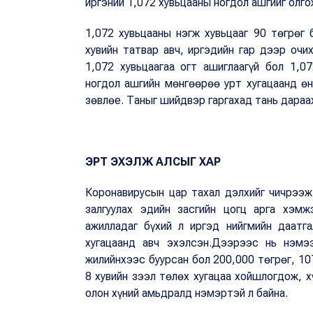
иргэний 1,072 хувьцааны ногдол ашгийг олго
1,072 хувьцааны нэгж хувьцааг 90 төгрөг 
хувийн татвар авч, иргэдийн гар дээр очи
1,072 хувьцаагаа огт ашиглаагүй бол 1,
ногдол ашгийн мөнгөөрөө урт хугацаанд өн
зөвлөе. Таныг шийдвэр гаргахад тань дараа
ЭРТ ЭХЭЛЖ АЛСЫГ ХАР
Коронавирусын цар тахал дэлхийг чичрээж
залгуулах эдийн засгийн цогц арга хэмж
ажилладаг бүхий л иргэд нийгмийн даатг
хугацаанд авч эхэлсэн.Дээрээс нь нэмээ
жилийнхээс буурсан бол 200,000 төгрөг, 10
8 хувийн зээл төлөх хугацаа хойшлогдож, х
олон хүний амьдралд нэмэртэй л байна.