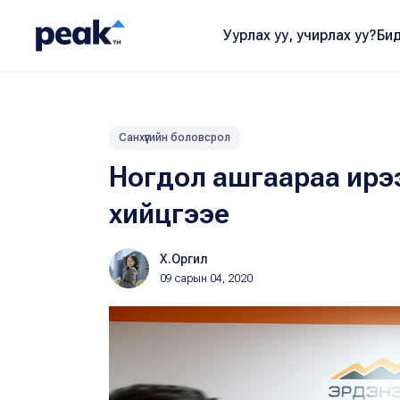
Уурлах уу, учирлах уу?
Бид
Санхүүгийн боловсрол
Ногдол ашгаараа ирээ
хийцгээе
Х.Оргил
09 сарын 04, 2020