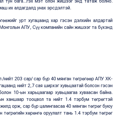
ал тун бага...гэх мэт олон жишээг энд татаж болно.
маш их алдагдалд унах эрсдэлтэй.
гөөжийг урт хугацаанд хар гэсэн дэлхийн алдартай
 Монголын АПУ, Сүү компанийн сайн жишээг та бүхэнд
 /нийт 203 сар/ сар бүр 40 мянган төгрөгөөр АПУ ХК-
угацаанд нийт 2,7 сая ширхэг хувьцаатай болсон гэсэн
олон 10-ын харьцаагаар хувьцаагаа хуваасан байна.
рын ханшаар тооцвол та нийт 1.4 тэрбум төгрөгтэй
ажилд орж, сар бүр цалингаасаа 40 мянган төгрөг буюу
н төгрөгийн хөрөнгө оруулалт тань 1.4 тэрбум төгрөг