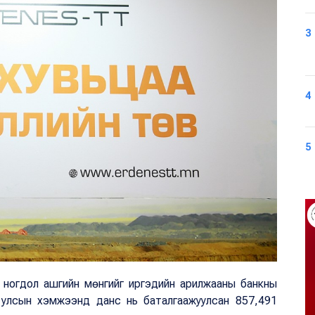
3
4
5
 ногдол ашгийн мөнгийг иргэдийн арилжааны банкны
 улсын хэмжээнд данс нь баталгаажуулсан 857,491