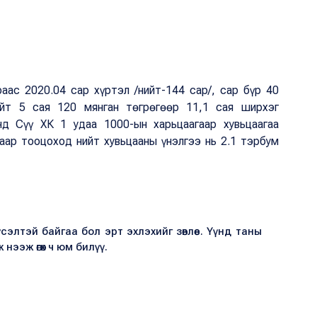
аас 2020.04 сар хүртэл /нийт-144 сар/, сар бүр 40
ийт 5 сая 120 мянган төгрөгөөр 11,1 сая ширхэг
анд Сүү ХК 1 удаа 1000-ын харьцаагаар хувьцаагаа
шаар тооцоход нийт хувьцааны үнэлгээ нь 2.1 тэрбум
хүсэлтэй байгаа бол эрт эхлэхийг зөвлөе. Үүнд таны
нээж өгөх ч юм билүү.