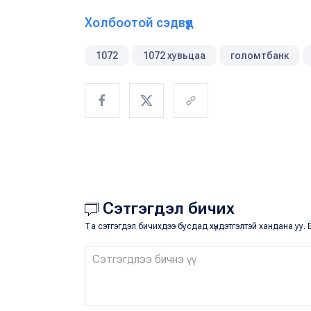
Холбоотой сэдвүүд
1072
1072 хувьцаа
голомтбанк
Сэтгэгдэл бичих
Та сэтгэгдэл бичихдээ бусдад хүндэтгэлтэй хандана уу. Ё