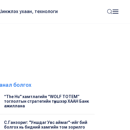
Шинжлэх ухаан, технологи
анал болгох
“The Hu" хамтлагийн “WOLF TOTEM”
тоглолтын стратегийн түншээр ХААН Банк
ажиллана
С.Ганзориг: "Уншдаг Увс аймаг"-ийг бий
болгох нь бидний хамгийн том зорилго