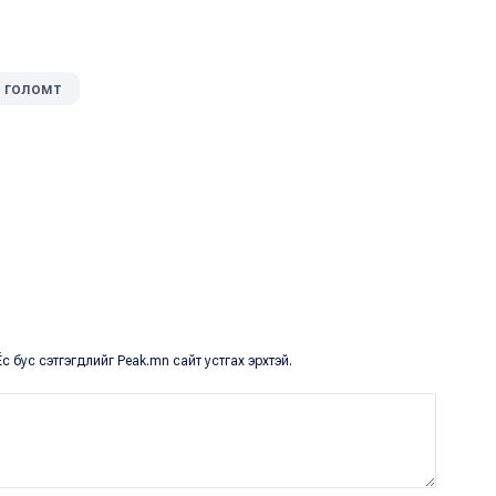
голомт
с бус сэтгэгдлийг Peak.mn сайт устгах эрхтэй.