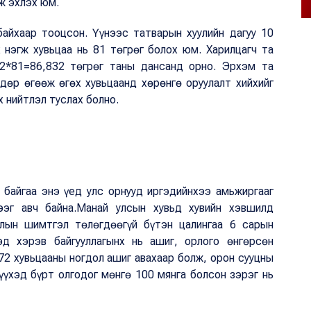
ж эхлэх юм.
байхаар тооцсон. Үүнээс татварын хуулийн дагуу 10
х нэгж хувьцаа нь 81 төгрөг болох юм. Харилцагч та
072*81=86,832 төгрөг таны дансанд орно. Эрхэм та
дөр өгөөж өгөх хувьцаанд хөрөнгө оруулалт хийхийг
х нийтлэл туслах болно.
 байгаа энэ үед улс орнууд иргэдийнхээ амьжиргааг
ээг авч байна.Манай улсын хувьд хувийн хэвшилд
алын шимтгэл төлөгдөөгүй бүтэн цалингаа 6 сарын
д хэрэв байгууллагынх нь ашиг, орлого өнгөрсөн
72 хувьцааны ногдол ашиг авахаар болж, орон сууцны
үүхэд бүрт олгодог мөнгө 100 мянга болсон зэрэг нь