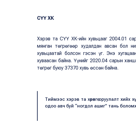
СҮҮ ХК
Хэрэв та СҮҮ ХК-ийн хувьцааг 2004.01 сар
мянган төгрөгөөр худалдан авсан бол н
хувьцаатай болсон гэсэн үг. Энэ хугаца
хуваасан байна. Үүнийг 2020.04 сарын хан
төгрөг буюу 37370 хувь өссөн байна.
Тиймээс хэрэв та хөрөнгө оруулалт хийх 
одоо авч буй “ногдол ашиг” тань боломж 