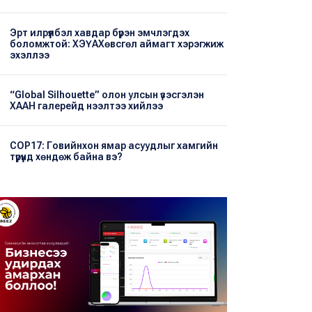
Эрт илрүүлбэл хавдар бүрэн эмчлэгдэх
боломжтой: ХЭҮА​Хөвсгөл аймагт хэрэгжиж
эхэллээ
“Global Silhouette” олон улсын үзэсгэлэн
ХААН галерейд нээлтээ хийлээ
COP17: Говийнхон ямар асуудлыг хамгийн
түрүүнд хөндөж байна вэ?