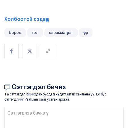
Холбоотой сэдвүүд
бороо
гол
сэрэмжлүүлэг
үер
Сэтгэгдэл бичих
Та сэтгэгдэл бичихдээ бусдад хүндэтгэлтэй хандана уу. Ёс бус
сэтгэгдлийг Peak.mn сайт устгах эрхтэй.