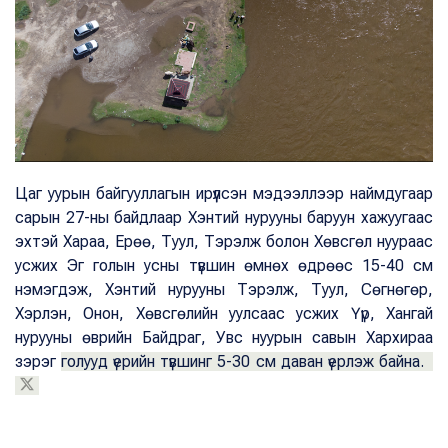
Цаг уурын байгууллагын ирүүлсэн мэдээллээр наймдугаар
сарын 27-ны байдлаар Хэнтий нурууны баруун хажуугаас
эхтэй Хараа, Ерөө, Туул, Тэрэлж болон Хөвсгөл нуураас
усжих Эг голын усны түвшин өмнөх өдрөөс 15-40 см
нэмэгдэж, Хэнтий нурууны Тэрэлж, Туул, Сөгнөгөр,
Хэрлэн, Онон, Хөвсгөлийн уулсаас усжих Үүр, Хангай
нурууны өврийн Байдраг, Увс нуурын савын Хархираа
зэрэг
голууд үерийн түвшинг 5-30 см даван үерлэж байна.