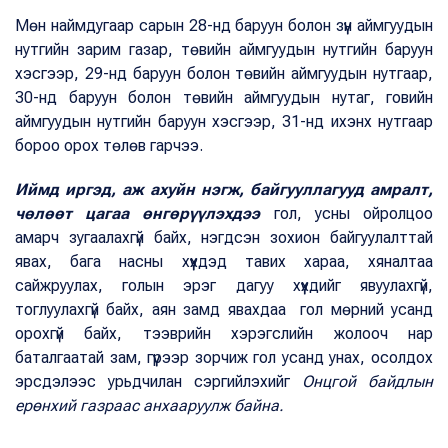
Мөн наймдугаар сарын 28-нд баруун болон зүүн аймгуудын
нутгийн зарим газар, төвийн аймгуудын нутгийн баруун
хэсгээр, 29-нд баруун болон төвийн аймгуудын нутгаар,
30-нд баруун болон төвийн аймгуудын нутаг, говийн
аймгуудын нутгийн баруун хэсгээр, 31-нд ихэнх нутгаар
бороо орох төлөв гарчээ.
Иймд иргэд, аж ахуйн нэгж, байгууллагууд амралт,
чөлөөт цагаа өнгөрүүлэхдээ
гол, усны ойролцоо
амарч зугаалахгүй байх, нэгдсэн зохион байгуулалттай
явах, бага насны хүүхдэд тавих хараа, хяналтаа
сайжруулах, голын эрэг дагуу хүүхдийг явуулахгүй,
тоглуулахгүй байх, аян замд явахдаа гол мөрний усанд
орохгүй байх, тээврийн хэрэгслийн жолооч нар
баталгаатай зам, гүүрээр зорчиж гол усанд унах, осолдох
эрсдэлээс урьдчилан сэргийлэхийг
Онцгой байдлын
ерөнхий газраас анхааруулж байна.