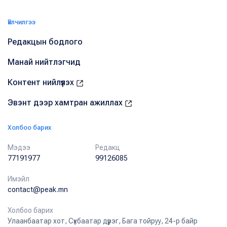
Үйлчилгээ
Редакцын бодлого
Манай нийтлэгчид
Контент нийлүүлэх
Эвэнт дээр хамтран ажиллах
Холбоо барих
Мэдээ
Редакц
77191977
99126085
Имэйл
contact@peak.mn
Холбоо барих
Улаанбаатар хот, Сүхбаатар дүүрэг, Бага тойруу, 24-р байр