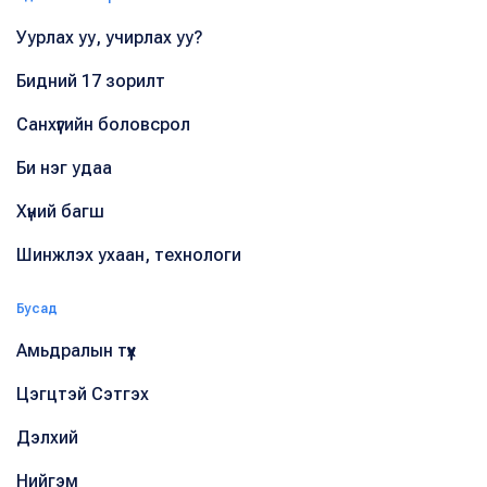
Уурлах уу, учирлах уу?
Бидний 17 зорилт
Санхүүгийн боловсрол
Би нэг удаа
Хүний багш
Шинжлэх ухаан, технологи
Бусад
Амьдралын түүх
Цэгцтэй Сэтгэх
Дэлхий
Нийгэм