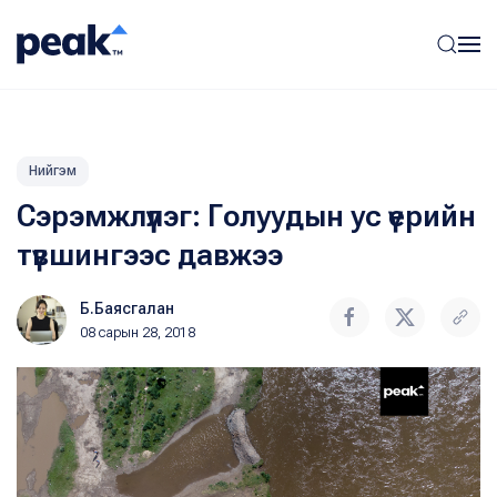
Нийгэм
Сэрэмжлүүлэг: Голуудын ус үерийн
түвшингээс давжээ
Б.Баясгалан
08 сарын 28, 2018