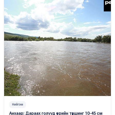
Нийгэм
Анхаар: Дараах голууд үерийн түвшинг 10-45 см