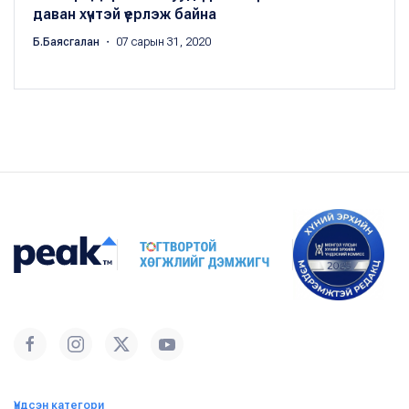
даван хүчтэй үерлэж байна
Б.Баясгалан
・ 07 сарын 31, 2020
Үндсэн категори