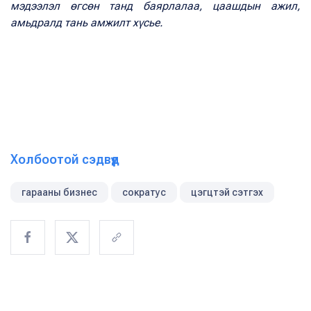
мэдээлэл өгсөн танд баярлалаа, цаашдын ажил,
амьдралд тань амжилт хүсье.
Холбоотой сэдвүүд
гарааны бизнес
сократус
цэгцтэй сэтгэх