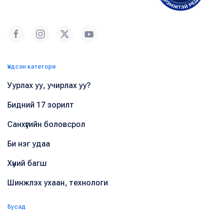
Үндсэн категори
Уурлах уу, учирлах уу?
Бидний 17 зорилт
Санхүүгийн боловсрол
Би нэг удаа
Хүний багш
Шинжлэх ухаан, технологи
Бусад