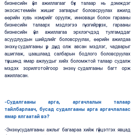
бизнесийн үйл ажиллагааг бүх талаар нь дэмждэг
экосистемийн жишиг загварыг боловсруулах ажилд
өөрийн хувь нэмрийг оруулж, инноваци болон гарааны
бизнесийн талаарх мэдлэгээ гүнзгийрүүлэх, гарааны
бизнесийн үйл ажиллагаа эрхлэгчдэд тулгамддаг
асуудлуудын шийдлийг боловсруулах, өөрийн ажилдаа
энэхүү судалгааны үр дүнд олж авсан мэдлэг, чадварыг
ашиглаж, цаашлаад салбарын бодлого боловсруулах
түвшинд ямар ажлуудыг хийх боломжтой талаар судалж
мэдэх зорилготойгоор энэхүү судалгааны багт орж
ажилласан.
-Судалгааны арга, аргачлалын талаар
тайлбарлаач, бусад судалгааны арга аргачлалаас
ямар ялгаатай вэ?
-Энэхүү судалгааны ажлыг багаараа хийж гүйцэтгэх явцад