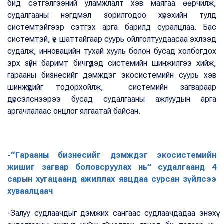
бид сэтгэлгээний уламжлалт хэв маягаа өөрчилж,
судалгааны нэгдмэл зорилгодоо хүрэхийн тулд
системтэйгээр сэтгэх арга барилд суралцлаа. Бас
системтэй, үе шаттайгаар суурь ойлголтуудаасаа эхлээд
судалж, инновацийн тухай хууль болон бусад холбогдох
эрх зүйн баримт бичгүүдэд системийн шинжилгээ хийж,
гарааны бизнесийг дэмждэг экосистемийн суурь хэв
шинжүүдийг тодорхойлж, системийн загвараар
дүрсэлснээрээ бусад судалгааны ажлуудын арга
аргачлалаас онцлог ялгаатай байсан.
-“Гарааны бизнесийг дэмждэг экосистемийн
жишиг загвар боловсруулах нь” судалгаанд 4
сарын хугацаанд ажиллах явцдаа сурсан зүйлсээ
хуваалцаач
-Залуу судлаачдыг дэмжих сангаас судлаачдадаа энэхүү