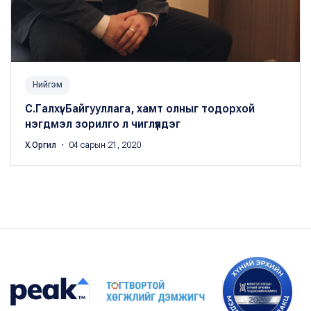
Нийгэм
С.Галхүү: Байгууллага, хамт олныг тодорхой
нэгдмэл зорилго л чиглүүлдэг
Х.Оргил
・ 04 сарын 21, 2020