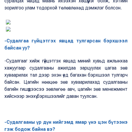
суралцах явцад маань ихээхэн хөшүүрэг болж, хэтийн
зорилгоо улам тодорхой төлөвлөхөд дэмжлэг болсон.
-Судалгаа гүйцэтгэх явцад тулгарсан бэрхшээл
байсан уу?
-Судалгааг хийж гүйцэтгэх явцад миний хувьд ажлынхаа
хажуугаар судалгааны ажилдаа зарцуулах цагаа зөв
хуваарилах тал дээр эхэн үед багахан бэрхшээл тулгарч
байсан. Цагийн нөөцөө зөв хуваарилахад судалгааны
багийн гишүүдээсээ зөвлөгөө авч, цагийн зөв менежмент
хийснээр энэхүү бэрхшээлийг даван туулсан.
-Судалгааны үр дүн нийгэмд ямар үнэ цэн бүтээнэ
гэж бодож байна вэ?