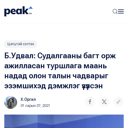
Цэгцтэй сэтгэх
Б.Удвал: Судалгааны багт орж
ажилласан туршлага маань
надад олон талын чадварыг
эзэмшихэд дэмжлэг үзүүлсэн
Х.Оргил
01 сарын 07, 2021