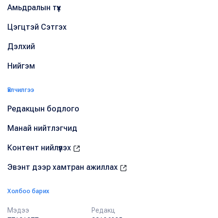
Амьдралын түүх
Цэгцтэй Сэтгэх
Дэлхий
Нийгэм
Үйлчилгээ
Редакцын бодлого
Манай нийтлэгчид
Контент нийлүүлэх
Эвэнт дээр хамтран ажиллах
Холбоо барих
Мэдээ
Редакц