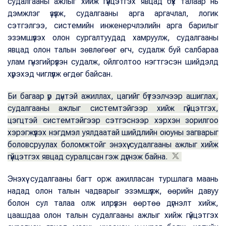
судалгааны ажлыг хийж гүйцэтгэх явцад бүх талаар нь
дэмжлэг үзүүлж, судалгааны арга аргачлал, логик
сэтгэлгээ, системийн инженерчлэлийн арга барилыг
эзэмшүүлэх олон сургалтуудад хамруулж, судалгааны
явцад олон талын зөвлөгөөг өгч, судалж буй салбараа
улам гүнзгийрүүлэн судалж, ойлголтоо нэгтгэсэн шийдэлд
хүрэхэд чиглүүлж өгдөг байсан.
Би багаар үр дүнтэй ажиллах, цагийг бүтээлчээр ашиглах,
судалгааны ажлыг системтэйгээр хийж гүйцэтгэх,
цэгцтэй системтэйгээр сэтгэснээр хэрхэн зорилгоо
хэрэгжүүлэх нэгдмэл уялдаатай шийдлийн оюуны загварыг
боловсруулах боломжтойг энэхүү судалгааны ажлыг хийж
гүйцэтгэх явцад суралцсан гэж дүгнэж байна.
Энэхүү судалгааны багт орж ажилласан туршлага маань
надад олон талын чадварыг эзэмшүүлж, өөрийн давуу
болон сул талаа олж илрүүлэн өөртөө дүгнэлт хийж,
цаашдаа олон талын судалгааны ажлыг хийж гүйцэтгэх