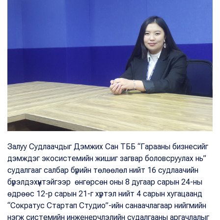
Залуу Судлаачдыг Дэмжих Сан ТББ “Гарааны бизнесийг
дэмждэг экосистемийн жишиг загвар боловсруулах нь”
судалгааг салбар бүрийн төлөөлөл нийт 16 судлаачийн
бүрэлдэхүүнтэйгээр өнгөрсөн оны 8 дугаар сарын 24-ны
өдрөөс 12-р сарын 21-г хүртэл нийт 4 сарын хугацаанд
“Сократус Стартап Студио”-ийн санаачлагаар нийгмийн
нэгж системийн инженерчлэлийн судалгааны аргачлалыг