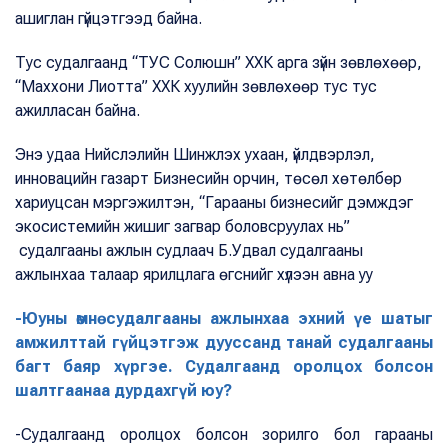
ашиглан гүйцэтгээд байна.
Тус судалгаанд “ТУС Солюшн” ХХК арга зүйн зөвлөхөөр,
“Маххони Лиотта” ХХК хуулийн зөвлөхөөр тус тус
ажилласан байна.
Энэ удаа Нийслэлийн Шинжлэх ухаан, үйлдвэрлэл,
инновацийн газарт Бизнесийн орчин, төсөл хөтөлбөр
хариуцсан мэргэжилтэн, “Гарааны бизнесийг дэмждэг
экосистемийн жишиг загвар боловсруулах нь”
судалгааны ажлын судлаач Б.Удвал судалгааны
ажлынхаа талаар ярилцлага өгснийг хүлээн авна уу
-Юуны өмнө судалгааны ажлынхаа эхний үе шатыг
амжилттай гүйцэтгэж дууссанд танай судалгааны
багт баяр хүргэе. Судалгаанд оролцох болсон
шалтгаанаа дурдахгүй юу?
-Судалгаанд оролцох болсон зорилго бол гарааны