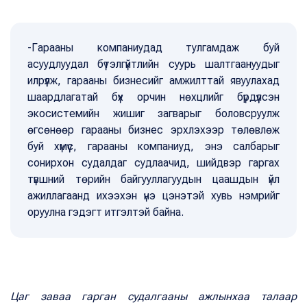
-Гарааны компаниудад тулгамдаж буй
асуудлуудал бүтэлгүйтлийн суурь шалтгаануудыг
илрүүлж, гарааны бизнесийг амжилттай явуулахад
шаардлагатай бүх орчин нөхцлийг бүрдүүлсэн
экосистемийн жишиг загварыг боловсруулж
өгсөнөөр гарааны бизнес эрхлэхээр төлөвлөж
буй хүмүүс, гарааны компаниуд, энэ салбарыг
сонирхон судалдаг судлаачид, шийдвэр гаргах
түвшний төрийн байгууллагуудын цаашдын үйл
ажиллагаанд ихээхэн үнэ цэнэтэй хувь нэмрийг
оруулна гэдэгт итгэлтэй байна.
Цаг заваа гарган судалгааны ажлынхаа талаар