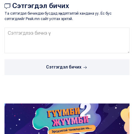
Сэтгэгдэл бичих
Та сэтгэгдэл бичихдээ бусдад хүндэтгэлтэй хандана уу. Ёс бус
сэтгэгдлийг Peak.mn сайт устгах эрхтэй.
Сэтгэгдэл бичих