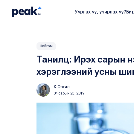
Уурлах уу, учирлах уу?
Бид
Нийгэм
Танилц: Ирэх сарын нэ
хэрэглээний усны ши
Х.Оргил
04 сарын 23, 2019