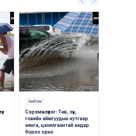
Нийгэм
Нийгэм
үс
Сэрэмжлүүлэг: Төв, зүүн,
Нэг автом
говийн аймгуудын нутгаар
дунджаар 
аянга, цахилгаантай аадар
ус ашигла
бороо орно
Х.Оргил
・ 07 с