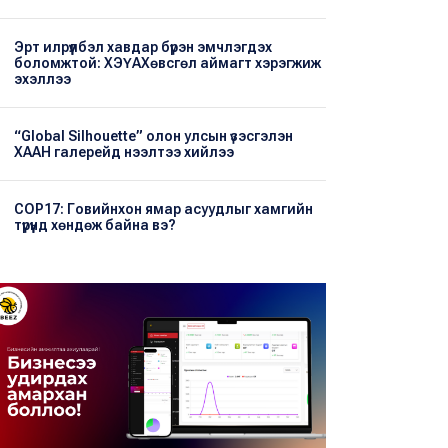
Эрт илрүүлбэл хавдар бүрэн эмчлэгдэх
боломжтой: ХЭҮА​Хөвсгөл аймагт хэрэгжиж
эхэллээ
“Global Silhouette” олон улсын үзэсгэлэн
ХААН галерейд нээлтээ хийлээ
COP17: Говийнхон ямар асуудлыг хамгийн
түрүүнд хөндөж байна вэ?