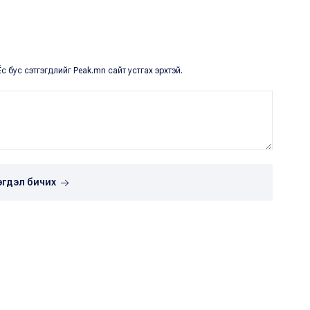
с бус сэтгэгдлийг Peak.mn сайт устгах эрхтэй.
эгдэл бичих