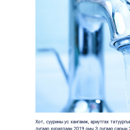
Хот, суурины ус хангамж, ариутгах татуургы
дугаар хуралдаан 2019 оны 3 дугаар сарын 2