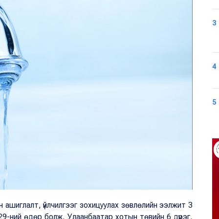
3
4
5
н ашиглалт, үйлчилгээг зохицуулах зөвлөлийн ээлжит 3
9-ний өдөр болж, Улаанбаатар хотын төвийн 6 дүүрэг,