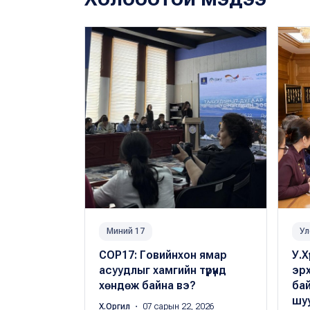
Миний 17
Ул
COP17: Говийнхон ямар
У.Х
асуудлыг хамгийн түрүүнд
эр
хөндөж байна вэ?
бай
шу
Х.Оргил
・ 07 сарын 22, 2026