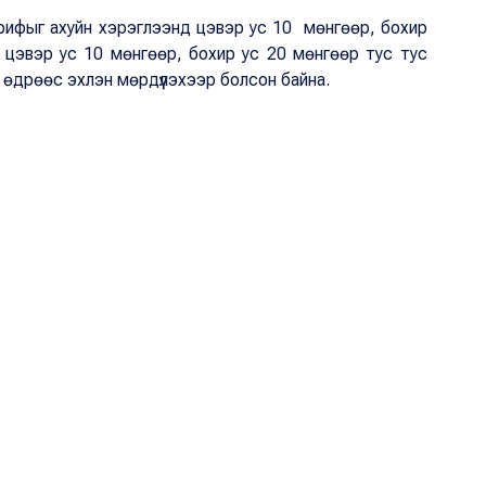
тарифыг ахуйн хэрэглээнд цэвэр ус 10 мөнгөөр, бохир
н цэвэр ус 10 мөнгөөр, бохир ус 20 мөнгөөр тус тус
й өдрөөс эхлэн мөрдүүлэхээр болсон байна.