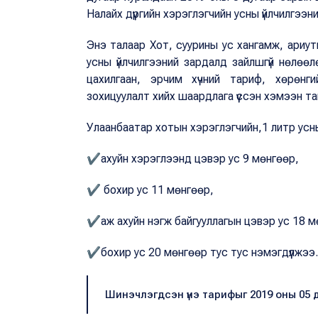
Налайх дүүргийн хэрэглэгчийн усны үйлчилгээ
Энэ талаар Хот, суурины ус хангамж, ариутг
усны үйлчилгээний зардалд зайлшгүй нөлөөл
цахилгаан, эрчим хүчний тариф, хөрөн
зохицуулалт хийх шаардлага үүссэн хэмээн т
Улаанбаатар хотын хэрэглэгчийн,1 литр ус
✔ахуйн хэрэглээнд цэвэр ус 9 мөнгөөр,
✔ бохир ус 11 мөнгөөр,
✔аж ахуйн нэгж байгууллагын цэвэр ус 18 м
✔бохир ус 20 мөнгөөр тус тус нэмэгдүүлжээ.
Шинэчлэгдсэн үнэ тарифыг 2019 оны 05 д