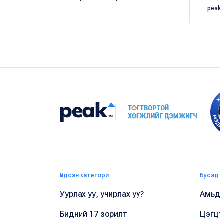
pea
Үндсэн категори
Бусад
Уурлах уу, учирлах уу?
Амьдр
Бидний 17 зорилт
Цэгц