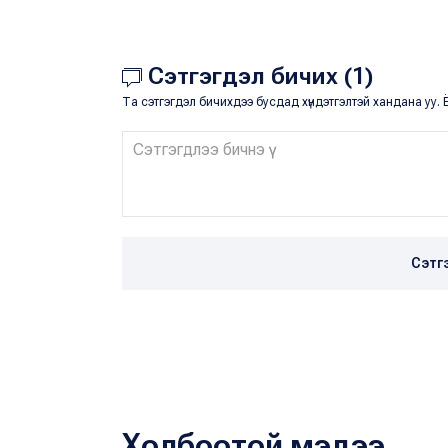
Сэтгэгдэл бичих (1)
Та сэтгэгдэл бичихдээ бусдад хүндэтгэлтэй хандана уу. Ё
Сэтг
Холбоотой мэдээ