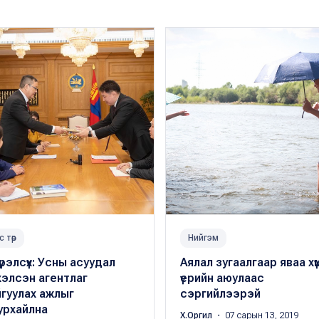
с төр
Нийгэм
үрэлсүх: Усны асуудал
Аялал зугаалгаар яваа хүмү
хэлсэн агентлаг
үерийн аюулаас
гуулах ажлыг
сэргийлээрэй
урхайлна
Х.Оргил
・ 07 сарын 13, 2019