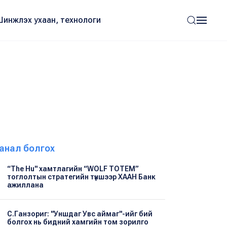
Шинжлэх ухаан, технологи
анал болгох
“The Hu" хамтлагийн “WOLF TOTEM”
тоглолтын стратегийн түншээр ХААН Банк
ажиллана
С.Ганзориг: "Уншдаг Увс аймаг"-ийг бий
болгох нь бидний хамгийн том зорилго