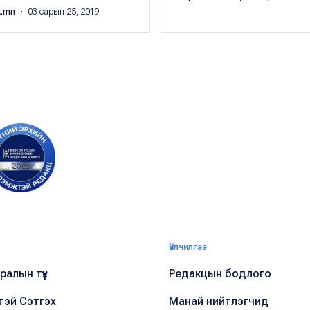
k.mn
・ 03 сарын 25, 2019
Үйлчилгээ
алын түүх
Редакцын бодлого
тэй Сэтгэх
Манай нийтлэгчид