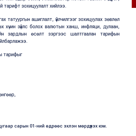
ний тарифт зохицуулалт хийлээ.
ах татуургын ашиглалт, үйлчилгээг зохицуулах зөвлөл
өх хүчин зүйлс болох валютын ханш, инфляци, дулаан,
гийн зардлын өсөлт зэргээс шалтгаалан тарифын
айлбарлажээ.
ны тарифыг
өнгөөр,
угаар сарын 01-ний өдрөөс эхлэн мөрдүүлэх юм.