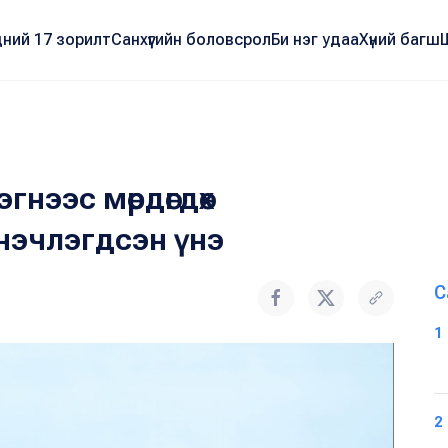
ний 17 зорилт
Санхүүгийн боловсрол
Би нэг удаа
Хүний багш
гнээс мөрдөгдөх
нэчлэгдсэн үнэ
С
1
2