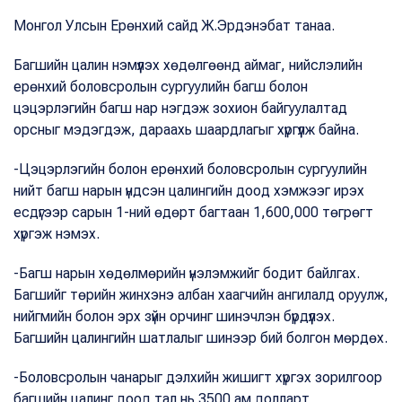
Монгол Улсын Ерөнхий сайд Ж.Эрдэнэбат танаа.
Багшийн цалин нэмүүлэх хөдөлгөөнд аймаг, нийслэлийн
ерөнхий боловсролын сургуулийн багш болон
цэцэрлэгийн багш нар нэгдэж зохион байгуулалтад
орсныг мэдэгдэж, дараахь шаардлагыг хүргүүлж байна.
-Цэцэрлэгийн болон ерөнхий боловсролын сургуулийн
нийт багш нарын үндсэн цалингийн доод хэмжээг ирэх
есдүгээр сарын 1-ний өдөрт багтаан 1,600,000 төгрөгт
хүргэж нэмэх.
-Багш нарын хөдөлмөрийн үнэлэмжийг бодит байлгах.
Багшийг төрийн жинхэнэ албан хаагчийн ангилалд оруулж,
нийгмийн болон эрх зүйн орчинг шинэчлэн бүрдүүлэх.
Багшийн цалингийн шатлалыг шинээр бий болгон мөрдөх.
-Боловсролын чанарыг дэлхийн жишигт хүргэх зорилгоор
багшийн цалинг доод тал нь 3500 ам долларт