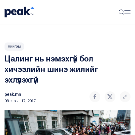
Нийгэм
Цалинг нь нэмэхгүй бол
хичээлийн шинэ жилийг
эхлүүлэхгүй
peak.mn
08 сарын 17, 2017