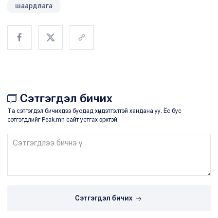
шаардлага
Сэтгэгдэл бичих
Та сэтгэгдэл бичихдээ бусдад хүндэтгэлтэй хандана уу. Ёс бус
сэтгэгдлийг Peak.mn сайт устгах эрхтэй.
Сэтгэгдэл бичих