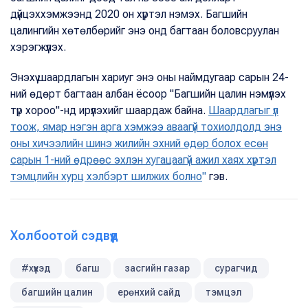
дүйцэххэмжээнд 2020 он хүртэл нэмэх. Багшийн
цалингийн хөтөлбөрийг энэ онд багтаан боловсруулан
хэрэгжүүлэх.
Энэхүү шаардлагын хариуг энэ оны наймдугаар сарын 24-
ний өдөрт багтаан албан ёсоор "Багшийн цалин нэмүүлэх
түр хороо"-нд ирүүлэхийг шаардаж байна.
Шаардлагыг үл
тоож, ямар нэгэн арга хэмжээ аваагүй тохиолдолд энэ
оны хичээлийн шинэ жилийн эхний өдөр болох есөн
сарын 1-ний өдрөөс эхлэн хугацаагүй ажил хаях хүртэл
тэмцлийн хурц хэлбэрт шилжих болн
о
"
гэв.
Холбоотой сэдвүүд
#хүүхэд
багш
засгийн газар
сурагчид
багшийн цалин
ерөнхий сайд
тэмцэл