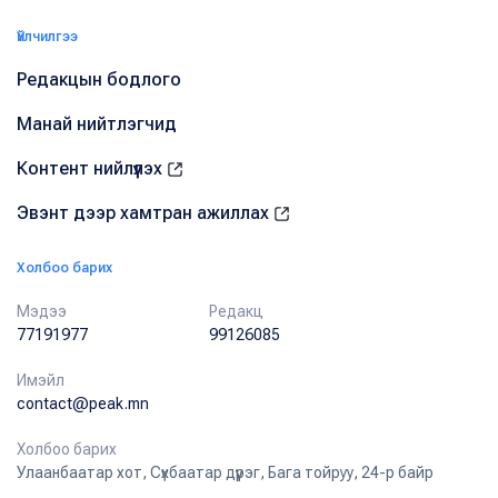
Үйлчилгээ
Редакцын бодлого
Манай нийтлэгчид
Контент нийлүүлэх
Эвэнт дээр хамтран ажиллах
Холбоо барих
Мэдээ
Редакц
77191977
99126085
Имэйл
contact@peak.mn
Холбоо барих
Улаанбаатар хот, Сүхбаатар дүүрэг, Бага тойруу, 24-р байр