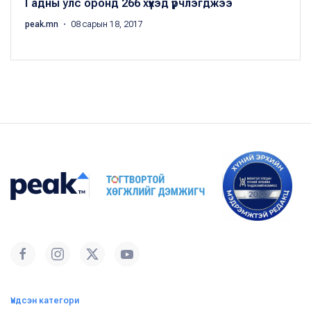
Гадны улс оронд 266 хүүхэд үрчлэгджээ
peak.mn
・ 08 сарын 18, 2017
Үндсэн категори