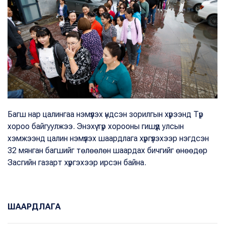
Багш нар цалингаа нэмүүлэх үндсэн зорилгын хүрээнд Түр
хороо байгуулжээ. Энэхүү түр хорооны гишүүд улсын
хэмжээнд цалин нэмүүлэх шаардлага хүргүүлэхээр нэгдсэн
32 мянган багшийг төлөөлөн шаардах бичгийг өнөөдөр
Засгийн газарт хүргэхээр ирсэн байна.
ШААРДЛАГА