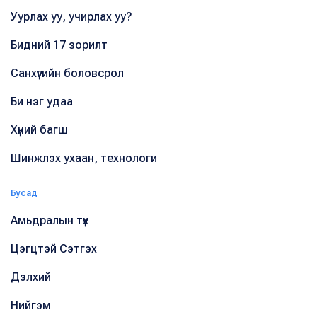
Уурлах уу, учирлах уу?
Бидний 17 зорилт
Санхүүгийн боловсрол
Би нэг удаа
Хүний багш
Шинжлэх ухаан, технологи
Бусад
Амьдралын түүх
Цэгцтэй Сэтгэх
Дэлхий
Нийгэм