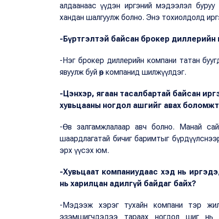
алдаанаас үүдэн иргэний мэдээлэл буруу г
хандан шалгуулж болно. Энэ тохиолдолд иргэ
-Бүртгэлтэй байсан брокер диллерийн к
-Нэг брокер диллерийн компани татан бууг
явуулж буй өөр компанид шилжүүлдэг.
-Цэнхэр, ягаан тасалбартай байсан ирг
хувьцааны ногдол ашгийг авах боломжт
-Өв залгамжлалаар авч болно. Манай сайт
шаардлагатай бичиг баримтыг бүрдүүлснээр
эрх үүсэх юм.
-Хувьцаат компаниудаас хэд нь иргэдэд
нь харилцан адилгүй байдаг байх?
-Мэдээж хэрэг тухайн компани тэр жил
эзэмшигчдэдээ тараах ногдол шиг нь я