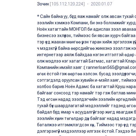
Зочин
[105.112.120.224] ・ 2020.01.07
* Сайн байна уу, бүгд яаж намайг олж авсан туха
зээлийн хэмжээ Компани, би энэ боломжийг хурда
Ноён хатагтайн МОНГОЛ би адислах зээл авахаа
бизнесээ эхлүүлэх, тиймээс би явсан хуурч байгаа
тэр үед жаахан мөнгөө үрэн таран хийж эргэлзэж үг
ч мэдэхгүй байна өөрсдийгөө жинхэнэ зээл гэж н
интернетээр аялж байхдаа нэгэн итгэлтэй өдөр
олж мэдлээ нэг хатагтай Батмас, хатагтай Клар
Компанийн имэйл хаяг :( rannerloan565@gmail.com
өгөх ёстой гэж өөртөө хэлсэн. бусад зээлдүүлэгч
сэтгэгдэлд оруулсан хувийн и-мэйл хаяг, тиймээс 
холбоо барив Ноён Адамс ба хатагтай Круш нараа
байгааг сонсоод тэр намайг тэр гэж батлав мин
Тэд өгсөн надад зээлдэгчийн зээлийн өргөдлийн
тухай бүх шаардлагатай мэдээллийг тэдэнд өгсө
байдал бүгд ямар ч асуудалгүйгээр жигд явагдаж 
зээлийн хүчин төгөлдөр дүн байгааг надад мэдэг
баталжээ итгэмжлэгдсэн хүн, Тиймээс тэр үед т
дэлгэрэнгүй мэдээллээр илгээх ёстой. Гэхдээ би