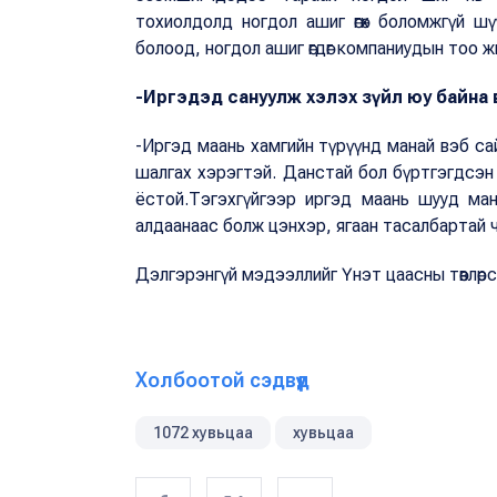
тохиолдолд ногдол ашиг өгөх боломжгүй ш
болоод, ногдол ашиг өгдөг компаниудын тоо ж
-Иргэдэд сануулж хэлэх зүйл юу байна 
-Иргэд маань хамгийн түрүүнд манай вэб с
шалгах хэрэгтэй. Данстай бол бүртгэгдсэн
ёстой.Тэгэхгүйгээр иргэд маань шууд ма
алдаанаас болж цэнхэр, ягаан тасалбартай ч
Дэлгэрэнгүй мэдээллийг Үнэт цаасны төвлөрсөн 
Холбоотой сэдвүүд
1072 хувьцаа
хувьцаа