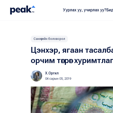
Уурлах уу, учирлах уу?
Бид
Санхүүгийн боловсрол
Цэнхэр, ягаан тасалб
орчим төгрөг хуримтл
Х.Оргил
04 сарын 05, 2019