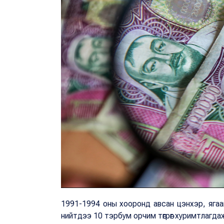
1991-1994 оны хооронд авсан цэнхэр, ягаа
нийтдээ 10 тэрбум орчим төгрөг хуримтлагда