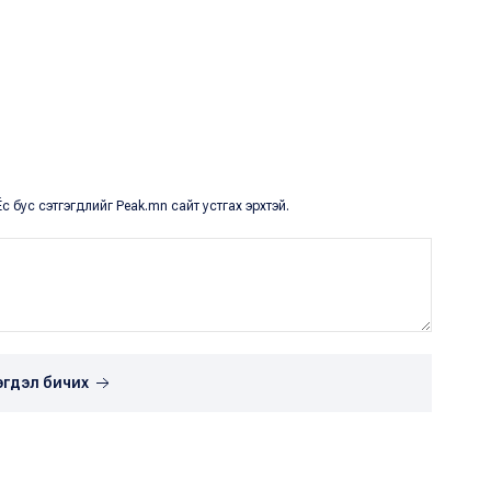
с бус сэтгэгдлийг Peak.mn сайт устгах эрхтэй.
эгдэл бичих