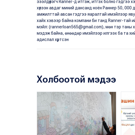
зээлдүүлэгч Ranner-д итгэж, итгэх болно гэдгээ 
хүлээн авдаг миний дансанд ноён Раннер 50, 000
амжилттай авсан гэдгээ яаралтай имэйлээр явуу
хайх хэвээр байна компани би танд Ranner-тай и
мэйл: (rannerloan565@gmail.com), мөн тэр таны 
мэдэж байна, өнөөдөр имэйлээр илгээх ба та хий
адислал хүртсэн
Холбоотой мэдээ