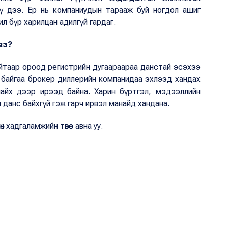
үү дээ. Ер нь компаниудын тарааж буй ногдол ашиг
ил бүр харилцан адилгүй гардаг.
вэ?
айтаар ороод регистрийн дугаараараа данстай эсэхээ
 байгаа брокер диллерийн компанидаа эхлээд хандах
найх дээр ирээд байна. Харин бүртгэл, мэдээллийн
 данс байхгүй гэж гарч ирвэл манайд хандана.
хадгаламжийн төвөөс авна уу.