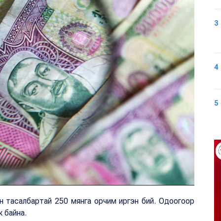
3
4
5
н тасалбартай 250 мянга орчим иргэн бий. Одоогоор
ж байна.