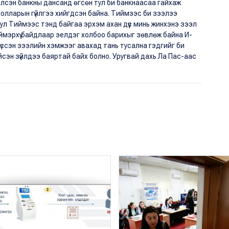
хэлсэн банкны дансанд өгсөн тул би банкнаасаа гайхаж
 долларын гүйлгээ хийгдсэн байна. Тиймээс би зээлээ
л Тиймээс тэнд байгаа эрхэм ахан дүүс минь жинхэнэ зээл
ймэрхүү байдлаар эелдэг холбоо барихыг зөвлөж байна И-
хүссэн зээлийн хэмжээг авахад тань тусална гэдгийг би
сэн зүйлдээ баяртай байх болно. Уругвай дахь Ла Пас-аас