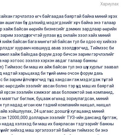
Хариулах
й сайхан гэрчлэлээ өгч байгаадаа баяртай байна миний хүсэх
н ашиглан бүх дэлхийд мэдэгдэхийг хүсч байна энэ талаар
р хайж байсан өөрийн бизнесийг дэмжих зардлаар өөрийн
 зарим зээлдүүлэгчтэй уулзах үед онлайн зээл хайх миний
үй ​​хийж байсан бага мөнгөтэй байсан тул би одоо юу хийхээ
эрлэдэг хуурамч новшнууд авав зээлдүүлэгчид, Тиймээс би
 ажил хайж байхдаа форум дээр бичсэн зарим гэрчлэлийг
а нар хотоос зээлээ хэрхэн авдаг талаар банкны
) Тиймээс би маш их айж байсан тул энэ шүүх хурлыг заавал
ид надтай харьцахад би түүний өмнө очсон форум дахь
би зарим үйлчлүүлэгчид түүнд хандсан гэж мэдэгдэж түүнтэй
с өөрсдийн зээлийг авсан болно тэр үүнд маш их баяртай
ий хүссэн зээлийн хэмжээг авах боломжтой зөв компанид,
 маягтыг бөглөж, буцааж өгөхөд зориулагдсан, миний
н тул надад өгсөн юм тэдний компанийн нөхцөл, нөхцөл
байв хойшлуулах, 24 цагаас доошгүй хугацаанд миний
дсэн 12000,000 долларын зээлийг ТУЗ-ийн дансанд бүртгэж,
эр надад хэлэхэд би маш их баярласан тэдгээрийг банкны
 үүнийг хийхэд маш эргэлзээтэй байсан тиймээс би энэ