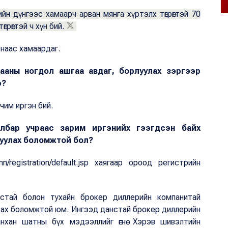
йн дүнгээс хамаарч арван мянга хүртэлх төгрөгтэй 70
грөгтэй ч хүн бий.
наас хамаардаг.
цааны ногдол ашгаа авдаг, борлуулах зэргээр
э?
чим иргэн бий.
салбар учраас зарим иргэнийх гээгдсэн байх
гуулах боломжтой бол?
n/registration/default.jsp хаягаар ороод регистрийн
стай болон тухайн брокер диллерийн компанитай
авах боломжтой юм. Ингээд данстай брокер диллерийн
хан шатны бүх мэдээллийг өгнө. Хэрэв шивэлтийн