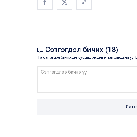
Сэтгэгдэл бичих (18)
Та сэтгэгдэл бичихдээ бусдад хүндэтгэлтэй хандана уу. Ё
Сэтг