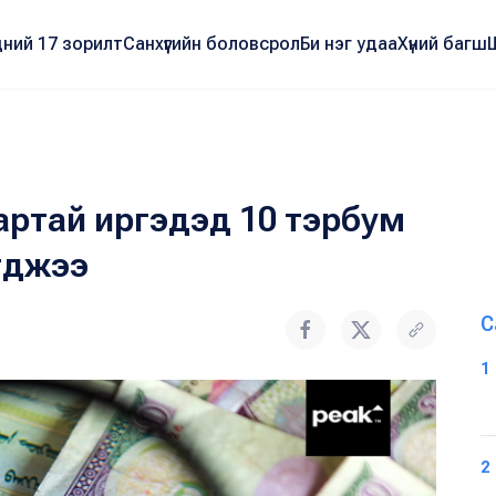
ний 17 зорилт
Санхүүгийн боловсрол
Би нэг удаа
Хүний багш
артай иргэдэд 10 тэрбум
агджээ
С
1
2