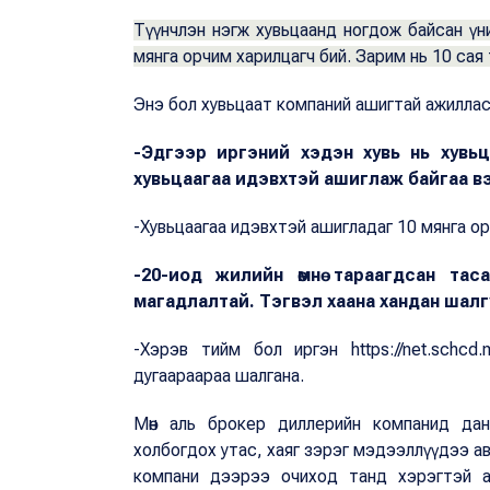
Түүнчлэн нэгж хувьцаанд ногдож байсан үни
мянга орчим харилцагч бий. Зарим нь 10 сая тө
Энэ бол хувьцаат компаний ашигтай ажиллас
-Эдгээр иргэний хэдэн хувь нь хувь
хувьцаагаа идэвхтэй ашиглаж байгаа в
-Хувьцаагаа идэвхтэй ашигладаг 10 мянга ор
-20-иод жилийн өмнө тараагдсан та
магадлалтай. Тэгвэл хаана хандан шал
-Хэрэв тийм бол иргэн https://net.schcd.m
дугаараараа шалгана.
Мөн аль брокер диллерийн компанид дан
холбогдох утас, хаяг зэрэг мэдээллүүдээ 
компани дээрээ очиход танд хэрэгтэй ан