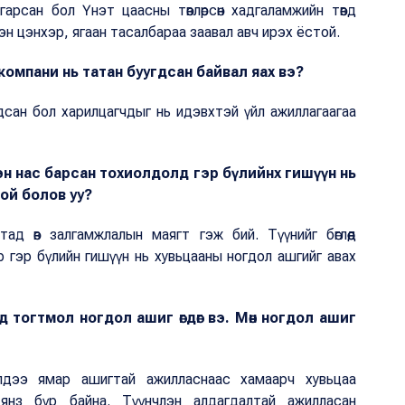
арсан бол Үнэт цаасны төвлөрсөн хадгаламжийн төвд
н цэнхэр, ягаан тасалбараа заавал авч ирэх ёстой.
омпани нь татан буугдсан байвал яах вэ?
дсан бол харилцагчдыг нь идэвхтэй үйл ажиллагаагаа
эн нас барсан тохиолдолд гэр бүлийнх гишүүн нь
ой болов уу?
ад өв залгамжлалын маягт гэж бий. Түүнийг бөглөөд
 гэр бүлийн гишүүн нь хувьцааны ногдол ашгийг авах
 тогтмол ногдол ашиг өгдөг вэ. Мөн ногдол ашиг
дээ ямар ашигтай ажилласнаас хамаарч хувьцаа
нз бүр байна. Түүнчлэн алдагдалтай ажилласан