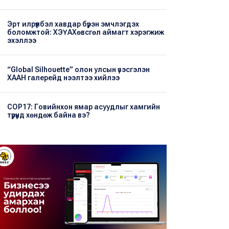
Эрт илрүүлбэл хавдар бүрэн эмчлэгдэх
боломжтой: ХЭҮА​Хөвсгөл аймагт хэрэгжиж
эхэллээ
“Global Silhouette” олон улсын үзэсгэлэн
ХААН галерейд нээлтээ хийлээ
COP17: Говийнхон ямар асуудлыг хамгийн
түрүүнд хөндөж байна вэ?